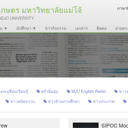
ษตร มหาวิทยาลัยแม่โจ้
ภาษาท
AEJO UNIVERSITY
งาน ▼
นักศึกษา ▼
ข่าวกิจกรรม
เอกสาร
ติดต่อ
สายตร
เปลี่ยนเรียนรู้
ครัวอิ่มอุ่น
MJU English Radio
ข่าวง
ข่าวสมัครงาน
ข่าวด้านการศึกษา
ข่าวประกาศ
rew
SIPOC Mod