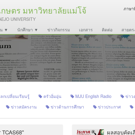
ษตร มหาวิทยาลัยแม่โจ้
ภาษาท
AEJO UNIVERSITY
งาน ▼
นักศึกษา ▼
ข่าวกิจกรรม
เอกสาร
ติดต่อ
สายตร
เปลี่ยนเรียนรู้
ครัวอิ่มอุ่น
MJU English Radio
ข่าวง
ข่าวสมัครงาน
ข่าวด้านการศึกษา
ข่าวประกาศ
or TCAS68"
ผลสอบคัดเลื