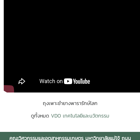
ถุงเพาะชำยางพารารักษ์โลก
ดูทั้งหมด
VDO เทคโนโลยีและนวัตกรรม
คณะวิศวกรรมและอุตสาหกรรมเกษตร มหาวิทยาลัยแม่โจ้ ถนน