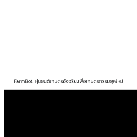
FarmBot: หุ่นยนต์เกษตรอัจฉริยะเพื่อเกษตรกรรมยุคใหม่