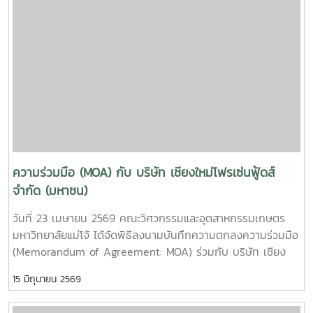
ใหม่เมือง และถ่ายทอดประสบการณ์ในการมีส่วนร่วมจัดตั้งคณะฯ
collaboration and explore future opportunities for
ในช่วงที่ดำรงตำแหน่งผู้บริหารมหาวิทยาลัย สะท้อนถึงความมุ่งมั่น
student exchange programs between the two
และรากฐานสำคัญของการพัฒนาคณะจนถึงปัจจุบันนอกจากนี้
institutions.During the meeting, participants viewed
รองศาสตราจารย์ กิตติพงษ์ วุฒิจำนงค์ ตัวแทนผู้อาวุโส ได้ให้
institutional introduction videos of Maejo University
โอวาทแก่บุคลากรรุ่นปัจจุบัน โดยเน้นย้ำถึงความตั้งใจในการ
and the Faculty of Engineering and Agro-Industry,
ทำงาน ความรับผิดชอบต่อหน้าที่ และการร่วมกันพัฒนาองค์กรให้
followed by discussions on academic cooperation,
ก้าวหน้าอย่างยั่งยืนในโอกาสนี้ ผู้ช่วยศาสตราจารย์ ดร.กาญจนา
research collaboration, and student exchange programs
นาคประสม คณบดีคณะวิศวกรรมและอุตสาหกรรมเกษตร เป็นผู้
at both undergraduate and graduate levels.Professor
แทนกล่าวขอขมาและขอพรจากผู้อาวุโส ก่อนที่คณาจารย์และ
Ken’ichi Yano delivered a keynote presentation on
บุคลากรจะร่วมกันประเคนของดำหัว เพื่อแสดงความเคารพและ
“Medical, Welfare, and Care-support Robotics” and
ความกตัญญูกตเวทีทั้งนี้ มีผู้อาวุโสเข้าร่วมกิจกรรมจำนวนทั้งสิ้น
ความร่วมมือ (MOA) กับ บริษัท เชียงใหม่โฟรเซ่นฟู้ดส์
“Automation Engineering, Welfare Robots and Nursing
15 ท่าน ณ ห้อง E117 อาคารเรียนรวมสาขาวิศวกรรมศาสตร์
จำกัด (มหาชน)
Care Systems,” highlighting innovative robotics
ภายในงานยังมีกิจกรรม Workshop “KhaoTan Fusion Lab:
technologies for healthcare, elderly care, and welfare
วันที่ 23 เมษายน 2569 คณะวิศวกรรมและอุตสาหกรรมเกษตร
จากภูมิปัญญาสู่สแน็คสร้างสรรค์” ที่เปิดโอกาสให้ผู้เข้าร่วมได้เรียน
support systems.In addition, representatives from the
มหาวิทยาลัยแม่โจ้ ได้จัดพิธีลงนามบันทึกความตกลงความร่วมมือ
รู้และลงมือปฏิบัติจริงในการต่อยอดผลิตภัณฑ์ข้าวตังจาก
Agricultural Engineering Program, Food Engineering
(Memorandum of Agreement: MOA) ร่วมกับ บริษัท เชียง
ภูมิปัญญาท้องถิ่น สู่แนวคิดนวัตกรรมอาหารในรูปแบบสร้างสรรค์
Program, Food Science Program, Graduate Programs, and
ใหม่โฟรเซ่นฟู้ดส์ จำกัด (มหาชน) ณ คณะวิศวกรรมและ
กิจกรรมในครั้งนี้สะท้อนถึงความผูกพันระหว่างบุคลากรทั้งในอดีต
Nursing Program presented their outstanding research
15 มิถุนายน 2569
อุตสาหกรรมเกษตร มหาวิทยาลัยแม่โจ้ จังหวัดเชียงใหม่การลง
และปัจจุบัน พร้อมทั้งเป็นการสืบสานวัฒนธรรมอันดีงาม ควบคู่
projects, specialized laboratories, and academic
นามในครั้งนี้ นำโดยผู้ช่วยศาสตราจารย์ ดร.กาญจนา นาคประสม
กับการต่อยอดองค์ความรู้สู่ความคิดสร้างสรรค์อย่างยั่งยืน
operation units. The visit also included laboratory