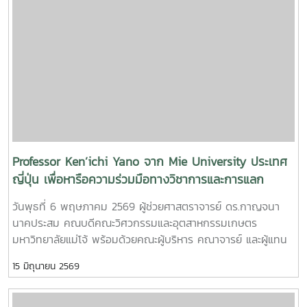
การอบรมเชิงปฏิบัติการ "SIPOC Model กับการบริหารจัดการ
วิทยาศาสตร์เทคโนโลยีเกษตรและอาหาร Maejo Agro Food Park
การดำเนินการตามเกณฑ์ EdPEx" ใน วันที่ 12-13 พฤษภาคม
(MAP)https://www.facebook.com/share/18ZhSJ8uJx/
2569 ที่โรงแรมยูนิมมาน โดย ได้รับเกียรติจาก "ผู้ช่วย
ศาสตราจารย์ ดร.สุภัทร พัฒน์วิชัยโชติ" คณะวิศวกรรมศาสตร์
มหาวิทยาลัยเกษตรศาสตร์ เป็นวิทยากรการอบรมครั้งนี้ช่วยส่ง
เสริมให้บุคลากรนำความรู้ที่ได้ ใช้ในการวิเคราะห์ วางระบบและ
เชื่อมโยงกระบวนการ เพื่อมุ่งสู่ความเป็นเลิศขององค์กร
Professor Ken’ichi Yano จาก Mie University ประเทศ
ญี่ปุ่น เพื่อหารือความร่วมมือทางวิชาการและการแลก
เปลี่ยนนักศึกษา
วันพุธที่ 6 พฤษภาคม 2569 ผู้ช่วยศาสตราจารย์ ดร.กาญจนา
นาคประสม คณบดีคณะวิศวกรรมและอุตสาหกรรมเกษตร
มหาวิทยาลัยแม่โจ้ พร้อมด้วยคณะผู้บริหาร คณาจารย์ และผู้แทน
จากหลักสูตรวิศวกรรมเกษตร วิศวกรรมอาหาร สาขาวิชา
15 มิถุนายน 2569
วิทยาศาสตร์การอาหาร หลักสูตรระดับบัณฑิตศึกษา และคณะ
พยาบาลศาสตร์ ร่วมให้การต้อนรับ Professor Ken’ichi Yano
ศาสตราจารย์สาขาวิชาวิศวกรรมเครื่องกล และผู้ช่วยอธิการบดี