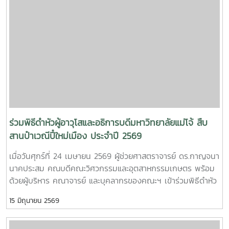
ด้านการพัฒนานักวิจัยรุ่นใหม่ จาก Mie University ประเทศ
ญี่ปุ่น ในโอกาสเดินทางมาเยี่ยมชมคณะฯ และหารือแนวทางความ
ร่วมมือทางวิชาการ ณ คณะวิศวกรรมและอุตสาหกรรมเกษตร
มหาวิทยาลัยแม่โจ้ในการนี้ ได้มีการนำเสนอวีดิทัศน์แนะนำ
มหาวิทยาลัยและคณะฯ พร้อมแลกเปลี่ยนแนวทางการสร้างความ
ร่วมมือด้านวิชาการ การวิจัย และการแลกเปลี่ยนนักศึกษาในระดับ
ปริญญาตรีและบัณฑิตศึกษา ระหว่างสองสถาบันProfessor
Ken’ichi Yano ได้นำเสนอผลงานวิจัยในหัวข้อ “Medical,
Welfare, and Care-support Robotics” และ “Automation
Engineering, Welfare Robots and Nursing Care Systems”
ร่วมพิธีดำหัวผู้อาวุโสและอธิการบดีมหาวิทยาลัยแม่โจ้ สืบ
ซึ่งเกี่ยวข้องกับเทคโนโลยีหุ่นยนต์เพื่อการแพทย์ การดูแลผู้สูงอายุ
สานป๋าเวณีปี๋ใหม่เมือง ประจำปี 2569
และระบบสนับสนุนงานด้านสวัสดิการและการพยาบาล รวมถึงการ
เมื่อวันศุกร์ที่ 24 เมษายน 2569 ผู้ช่วยศาสตราจารย์ ดร.กาญจนา
ออกแบบและพัฒนาหุ่นยนต์สำหรับภารกิจเฉพาะ เช่น การเกษตร
นาคประสม คณบดีคณะวิศวกรรมและอุตสาหกรรมเกษตร พร้อม
การช่วยเหลือผู้ประสบภัยและงานเสี่ยงอันตรายอื่นๆนอกจากนี้ ผู้
ด้วยผู้บริหาร คณาจารย์ และบุคลากรของคณะฯ เข้าร่วมพิธีดำหัว
แทนจากหลักสูตรวิศวกรรมเกษตร วิศวกรรมอาหาร สาขาวิชา
ผู้อาวุโสและอธิการบดีมหาวิทยาลัยแม่โจ้ ภายใต้โครงการ “สืบสาน
วิทยาศาสตร์การอาหาร หลักสูตรระดับบัณฑิตศึกษา และพยาบาล
15 มิถุนายน 2569
ป๋าเวณีปี๋ใหม่เมือง” ประจำปี 2569ในการนี้ คณะวิศวกรรมและ
ศาสตร์ ได้นำเสนอผลงานวิจัยเด่น รวมถึงหน่วยปฏิบัติการและห้อง
อุตสาหกรรมเกษตรได้ร่วมตั้งแถวขบวนอย่างเป็นระเบียบ โดยมี ผู้
ปฏิบัติการเฉพาะทางของแต่ละหลักสูตร ก่อนนำเยี่ยมชมห้อง