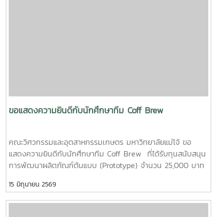
ขอแสดงความยินดีกับนักศึกษาทีม Coff Brew
คณะวิศวกรรมและอุตสาหกรรมเกษตร มหาวิทยาลัยแม่โจ้ ขอ
แสดงความยินดีกับนักศึกษาทีม Coff Brew ที่ได้รับทุนสนับสนุน
การพัฒนาผลิตภัณฑ์ต้นแบบ (Prototype) จำนวน 25,000 บาท
จากการแข่งขัน Startup Thailand League 2026 รอบภูมิภาค
15 มิถุนายน 2569
ภาคเหนือ ซึ่งจัดขึ้นเมื่อวันที่ 11 พฤษภาคม 2569 ณ อาคาร
อำนวยการอุทยานวิทยาศาสตร์ภูมิภาค (ภาคเหนือ) จังหวัด
เชียงใหม่ ผลงาน“เครื่องสกัดกาแฟรูปแบบใหม่โดยใช้เทคโนโลยี