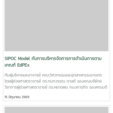
PLU”สมาชิกทีม• นายอนุพงศ์ เขื่อนแก้วนักศึกษาปริญญาโท
คณะวิศวกรรมและอุตสาหกรรมเกษตร• นายอาทิตย์ ด่านกระโท
กนักศึกษาปริญญาโท คณะวิศวกรรมและอุตสาหกรรมเกษตร•
นายตันติกร กันนานักศึกษาปริญญาตรี คณะบริหารธุรกิจ•
Nirmala Bhuvana Chandra Ramisettyนักศึกษาปริญญาโท
วิทยาลัยนานาชาติอาจารย์ที่ปรึกษารองศาสตราจารย์ ดร.จตุรภัทร
วาฤทธิ์คณะวิศวกรรมและอุตสาหกรรมเกษตรการแข่งขัน Startup
Thailand League 2026 เป็นเวทีสำคัญในการส่งเสริมศักยภาพ
นักศึกษาด้านนวัตกรรมและการเป็นผู้ประกอบการรุ่นใหม่ โดยเปิด
โอกาสให้นักศึกษาได้นำเสนอแนวคิดธุรกิจและผลงานนวัตกรรมสู่
SIPOC Model กับการบริหารจัดการการดำเนินการตาม
การพัฒนาเชิงพาณิชย์ในระดับประเทศทั้งนี้ ทีม Coff Brew ได้รับ
เกณฑ์ EdPEx
คัดเลือกให้พัฒนาผลงานต้นแบบและเตรียมเข้าร่วมกิจกรรม
ทีมผู้บริหารและอาจารย์ คณะวิศวกรรมและอุตสาหกรรมเกษตร
Demo Day ระหว่างวันที่ 25–27 มิถุนายน 2569 ณ ศูนย์การค้า
โดยผู้ช่วยศาสตราจารย์ ดร.กนกวรรณ ตาลดี รองคณบดีฝ่าย
สยามพารากอน กรุงเทพมหานคร เพื่อจัดแสดงผลงานต่อนัก
วิชาการผู้ช่วยศาสตราจารย์ ดร.หยาดฝน ทนงการกิจ รองคณบดี
ลงทุนและเครือข่ายธุรกิจ Startup ระดับประเทศและนานาชาติต่อ
ฝ่ายยุทธศาสตร์และประกันคุณภาพผู้ช่วยศาสตราจารย์ ดร.พิไล
ไปคณะวิศวกรรมและอุตสาหกรรมเกษตร ขอร่วมชื่นชมและภาค
15 มิถุนายน 2569
วรรณ พรประสิทธ์ ผู้ช่วยคณบดีฝ่ายบริหารและเทคโนโลยี
ภูมิใจในความสามารถ ความคิดสร้างสรรค์ และศักยภาพของ
สารสนเทศรองศาสตราจารย์ ดร.จตุรภัทร วาฤทธิ์ ประธาน
นักศึกษา ที่สามารถต่อยอดองค์ความรู้สู่การสร้างนวัตกรรมและ
หลักสูตรวิศวกรรมศาสตรบัณฑิต สาขาวิศวกรรมอาหารเข้าร่วม
การเป็นผู้ประกอบการแห่งอนาคตได้อย่างโดดเด่นCr:อุทยาน