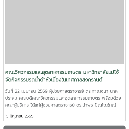
คณบดีคณะวิศวกรรมและอุตสาหกรรมเกษตร มหาวิทยาลัยแม่โจ้
observations and facility tours within the faculty to
และ นางสาววริศรา เก่งการค้า ผู้จัดการทั่วไป บริษัท เชียงใหม่
promote knowledge exchange and future international
โฟรเซ่นฟู้ดส์ จำกัด (มหาชน)โดยมีผู้บริหาร คณาจารย์ และ
collaboration networks.
บุคลากรจากทั้งสองหน่วยงานร่วมเป็นสักขีพยานในพิธี พร้อม
ด้วย ผู้ช่วยศาสตราจารย์ ดร.กนกวรรณ ตาลดี รองคณบดีฝ่าย
วิชาการและการต่างประเทศ ผู้ช่วยศาสตราจารย์ ดร.ศรัญญา
สุวรรณอังกูร และ อาจารย์ ดร.ตรีทิพย์ ชื่นสันต์ความร่วมมือครั้ง
นี้มุ่งเน้นการส่งเสริมและสนับสนุนการพัฒนาศักยภาพนักศึกษา
ผ่านการฝึกประสบการณ์วิชาชีพในสถานประกอบการจริง เปิด
โอกาสให้นักศึกษาได้เรียนรู้จากกระบวนการทำงานในภาค
อุตสาหกรรม และพัฒนาทักษะให้สอดคล้องกับความต้องการของ
คณะวิศวกรรมและอุตสาหกรรมเกษตร มหาวิทยาลัยแม่โจ้
ตลาดแรงงานภายหลังพิธีลงนาม คณะผู้บริหารและผู้แทนจาก
จัดกิจกรรมรดน้ำดำหัวเนื่องในเทศกาลสงกรานต์
บริษัท ได้เข้าเยี่ยมชม Food Robotics and Innovation Lab
วันที่ 22 เมษายน 2569 ผู้ช่วยศาสตราจารย์ ดร.กาญจนา นาค
และ Robotics & Micro Food Factory ซึ่งเป็นแหล่งเรียนรู้ด้าน
ประสม คณบดีคณะวิศวกรรมและอุตสาหกรรมเกษตร พร้อมด้วย
เทคโนโลยีแขนกลและระบบอัตโนมัติในอุตสาหกรรมอาหาร โดยมี
คณะผู้บริหาร ได้แก่ผู้ช่วยศาสตราจารย์ ดร.นำพร ปัญโญใหญ่
อาจารย์ ดร.ชวกร ศรีเงินยวง เป็นผู้นำเสนอและให้ข้อมูลเกี่ยวกับ
รองคณบดีฝ่ายวิจัย นวัตกรรม และบริการวิชาการผู้ช่วย
การเรียนการสอน งานวิจัย และการประยุกต์ใช้เทคโนโลยีดังกล่าว
15 มิถุนายน 2569
ศาสตราจารย์ ดร.กนกวรรณ ตาลดี รองคณบดีฝ่ายวิชาการและ
ในภาคอุตสาหกรรมนอกจากนี้ ความร่วมมือยังครอบคลุมถึงการ
การต่างประเทศ ผู้ช่วยศาสตราจารย์ ดร.แพรวพรรณ จอมงาม ผู้
พัฒนาทักษะ การถ่ายทอดองค์ความรู้ การคัดเลือกนักศึกษาเข้า