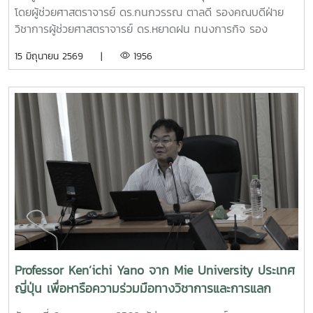
Demo Day ระหว่างวันที่ 25–27 มิถุนายน 2569 ณ ศูนย์การค้า
โดยผู้ช่วยศาสตราจารย์ ดร.กนกวรรณ ตาลดี รองคณบดีฝ่าย
สยามพารากอน กรุงเทพมหานคร เพื่อจัดแสดงผลงานต่อนัก
วิชาการผู้ช่วยศาสตราจารย์ ดร.หยาดฝน ทนงการกิจ รอง
ลงทุนและเครือข่ายธุรกิจ Startup ระดับประเทศและนานาชาติต่อ
คณบดีฝ่ายยุทธศาสตร์และประกันคุณภาพผู้ช่วยศาสตราจารย์
15 มิถุนายน 2569 |
1956
ไปคณะวิศวกรรมและอุตสาหกรรมเกษตร ขอร่วมชื่นชมและภาค
ดร.พิไลวรรณ พรประสิทธ์ ผู้ช่วยคณบดีฝ่ายบริหารและเทคโนโลยี
ภูมิใจในความสามารถ ความคิดสร้างสรรค์ และศักยภาพของ
สารสนเทศรองศาสตราจารย์ ดร.จตุรภัทร วาฤทธิ์ ประธาน
นักศึกษา ที่สามารถต่อยอดองค์ความรู้สู่การสร้างนวัตกรรมและ
หลักสูตรวิศวกรรมศาสตรบัณฑิต สาขาวิศวกรรมอาหารเข้าร่วม
การเป็นผู้ประกอบการแห่งอนาคตได้อย่างโดดเด่นCr:อุทยาน
การอบรมเชิงปฏิบัติการ "SIPOC Model กับการบริหารจัดการ
วิทยาศาสตร์เทคโนโลยีเกษตรและอาหาร Maejo Agro Food
การดำเนินการตามเกณฑ์ EdPEx" ใน วันที่ 12-13 พฤษภาคม
Park
2569 ที่โรงแรมยูนิมมาน โดย ได้รับเกียรติจาก "ผู้ช่วย
(MAP)https://www.facebook.com/share/18ZhSJ8uJx/
ศาสตราจารย์ ดร.สุภัทร พัฒน์วิชัยโชติ" คณะวิศวกรรมศาสตร์
มหาวิทยาลัยเกษตรศาสตร์ เป็นวิทยากรการอบรมครั้งนี้ช่วยส่ง
เสริมให้บุคลากรนำความรู้ที่ได้ ใช้ในการวิเคราะห์ วางระบบและ
เชื่อมโยงกระบวนการ เพื่อมุ่งสู่ความเป็นเลิศขององค์กร
Professor Ken’ichi Yano จาก Mie University ประเทศ
ญี่ปุ่น เพื่อหารือความร่วมมือทางวิชาการและการแลก
เปลี่ยนนักศึกษา