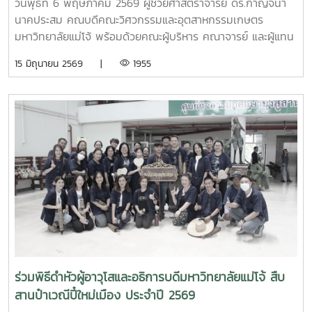
วันพุธที่ 6 พฤษภาคม 2569 ผู้ช่วยศาสตราจารย์ ดร.กาญจนา
นาคประสม คณบดีคณะวิศวกรรมและอุตสาหกรรมเกษตร
มหาวิทยาลัยแม่โจ้ พร้อมด้วยคณะผู้บริหาร คณาจารย์ และผู้แทน
จากหลักสูตรวิศวกรรมเกษตร วิศวกรรมอาหาร สาขาวิชา
15 มิถุนายน 2569 |
1955
วิทยาศาสตร์การอาหาร หลักสูตรระดับบัณฑิตศึกษา และคณะ
พยาบาลศาสตร์ ร่วมให้การต้อนรับ Professor Ken’ichi Yano
ศาสตราจารย์สาขาวิชาวิศวกรรมเครื่องกล และผู้ช่วยอธิการบดี
ด้านการพัฒนานักวิจัยรุ่นใหม่ จาก Mie University ประเทศ
ญี่ปุ่น ในโอกาสเดินทางมาเยี่ยมชมคณะฯ และหารือแนวทางความ
ร่วมมือทางวิชาการ ณ คณะวิศวกรรมและอุตสาหกรรมเกษตร
มหาวิทยาลัยแม่โจ้ในการนี้ ได้มีการนำเสนอวีดิทัศน์แนะนำ
มหาวิทยาลัยและคณะฯ พร้อมแลกเปลี่ยนแนวทางการสร้างความ
ร่วมมือด้านวิชาการ การวิจัย และการแลกเปลี่ยนนักศึกษาในระดับ
ปริญญาตรีและบัณฑิตศึกษา ระหว่างสองสถาบันProfessor
Ken’ichi Yano ได้นำเสนอผลงานวิจัยในหัวข้อ “Medical,
Welfare, and Care-support Robotics” และ “Automation
Engineering, Welfare Robots and Nursing Care
ร่วมพิธีดำหัวผู้อาวุโสและอธิการบดีมหาวิทยาลัยแม่โจ้ สืบ
Systems” ซึ่งเกี่ยวข้องกับเทคโนโลยีหุ่นยนต์เพื่อการแพทย์ การ
สานป๋าเวณีปี๋ใหม่เมือง ประจำปี 2569
ดูแลผู้สูงอายุ และระบบสนับสนุนงานด้านสวัสดิการและการ