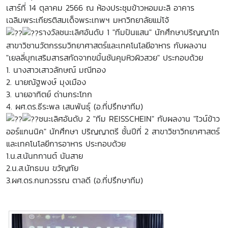
เสาร์ที่ 14 ตุลาคม 2566 ณ
ห้องประชุมข้าวหอมมะลิ อาคาร
เฉลิมพระเกียรติสมเด็จพระเทพฯ มหาวิทยาลัยแม่โจ้
รางวัลชนะเลิศอันดับ 1 "ทีมปันแสน" นักศึกษาปริญญาโท
สาขาวิชานวัตกรรมวิทยาศาสตร์และเทคโนโลยีอาหาร กับผลงาน
"เยลลี่บุกเสริมสารสกัดจากขมิ้นชันคุมหิวผิวสวย" ประกอบด้วย
1. นางสาวเสาวลักษณ์ มณีทอง
2. นายณัฐพงษ์ มุงเมือง
3. นายอาทิตย์ ด่านกระโทก
4. ผศ.ดร.ธีระพล เสนพันธุ์ (อ.ที่ปรึกษาทีม)
ชนะเลิศอันดับ 2 "ทีม REISSCHEIN" กับผลงาน "ไวน์ข้าว
ออร์แกนนิค" นักศึกษา ปริญญาตรี ชั้นปีที่ 2 สาขาวิชาวิทยาศาสตร์
และเทคโนโลยีการอาหาร ประกอบด้วย
1.น.ส.นันทกานต์ นันสาย
2.น.ส.นัทธมน ขวัญทัย
3.ผศ.ดร.กนกวรรณ ตาลดี (อ.ที่ปรึกษาทีม)