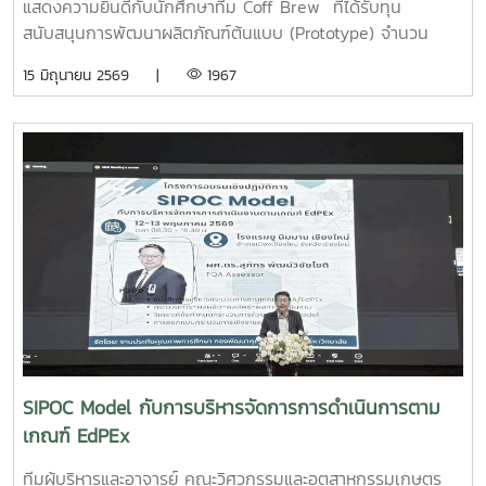
แสดงความยินดีกับนักศึกษาทีม Coff Brew ที่ได้รับทุน
สนับสนุนการพัฒนาผลิตภัณฑ์ต้นแบบ (Prototype) จำนวน
25,000 บาท จากการแข่งขัน Startup Thailand League
15 มิถุนายน 2569 |
1967
2026 รอบภูมิภาค ภาคเหนือ ซึ่งจัดขึ้นเมื่อวันที่ 11 พฤษภาคม
2569 ณ อาคารอำนวยการอุทยานวิทยาศาสตร์ภูมิภาค (ภาค
เหนือ) จังหวัดเชียงใหม่ ผลงาน“เครื่องสกัดกาแฟรูปแบบใหม่โดย
ใช้เทคโนโลยี PLU”สมาชิกทีม• นายอนุพงศ์ เขื่อนแก้วนักศึกษา
ปริญญาโท คณะวิศวกรรมและอุตสาหกรรมเกษตร• นายอาทิตย์
ด่านกระโทกนักศึกษาปริญญาโท คณะวิศวกรรมและอุตสาหกรรม
เกษตร• นายตันติกร กันนานักศึกษาปริญญาตรี คณะ
บริหารธุรกิจ• Nirmala Bhuvana Chandra
Ramisettyนักศึกษาปริญญาโท วิทยาลัยนานาชาติอาจารย์ที่
ปรึกษารองศาสตราจารย์ ดร.จตุรภัทร วาฤทธิ์คณะวิศวกรรมและ
อุตสาหกรรมเกษตรการแข่งขัน Startup Thailand League
2026 เป็นเวทีสำคัญในการส่งเสริมศักยภาพนักศึกษาด้าน
นวัตกรรมและการเป็นผู้ประกอบการรุ่นใหม่ โดยเปิดโอกาสให้
SIPOC Model กับการบริหารจัดการการดำเนินการตาม
นักศึกษาได้นำเสนอแนวคิดธุรกิจและผลงานนวัตกรรมสู่การ
เกณฑ์ EdPEx
พัฒนาเชิงพาณิชย์ในระดับประเทศทั้งนี้ ทีม Coff Brew ได้รับ
คัดเลือกให้พัฒนาผลงานต้นแบบและเตรียมเข้าร่วมกิจกรรม
ทีมผู้บริหารและอาจารย์ คณะวิศวกรรมและอุตสาหกรรมเกษตร