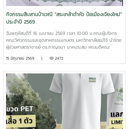
กิจกรรมสืบสานป๋าเวณี “สระเกล้าดำหัว ป้อเมืองเจียงใหม่”
ประจำปี 2569
วันพฤหัสบดีที่ 16 เมษายน 2569 เวลา 10.00 น.คณะผู้บริหาร
คณะวิศวกรรมและอุตสาหกรรมเกษตร มหาวิทยาลัยแม่โจ้ นำโดย
ผู้ช่วยศาสตราจารย์ ดร.กาญจนา นาคประสม คณบดีคณะ
วิศวกรรมและอุตสาหกรรมเกษตรพร้อมด้วยผู้ช่วยศาสตราจารย์
15 มิถุนายน 2569 |
2472
ดร.นำพร ปัญโญใหญ่, รองคณบดีฝ่ายวิจัย นวัตกรรม และ
บริการวิชาการผู้ช่วยศาสตราจารย์ ดร.กนกวรรณ ตาลดี, รอง
คณบดีฝ่ายวิชาการและการต่างประเทศและ นางสาวปวริศา ศรี
สง่า หัวหน้างานบริการวิชาการและวิจัยเป็นตัวแทนของ
มหาวิทยาลัยแม่โจ้เข้าร่วมกิจกรรมสืบสานป๋าเวณี “สระเกล้าดำหัว
ป้อเมืองเจียงใหม่” ประจำปี 2569 โดยมี นายรัฐพล นราดิศร ผู้
ว่าราชการจังหวัดเชียงใหม่ เป็นประธานในพิธี ณ จวนผู้ว่า
ราชการจังหวัดเชียงใหม่ เนื่องในโอกาสเทศกาลสงกรานต์ หรือ
“ปี๋ใหม่เมือง”ภายในงานมีคณะผู้บริหารจากหน่วยงานภาครัฐ ภาค
เอกชน และหัวหน้าส่วนราชการเข้าร่วมอย่างพร้อมเพรียง เพื่อ