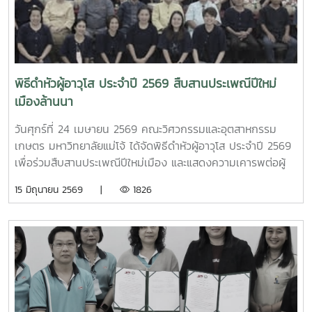
Ken’ichi Yano from Mie University, Japan, for
และผู้บริหารมหาวิทยาลัย อันเป็นการส่งเสริมคุณค่าทาง
Academic Collaboration Discussion and Student
วัฒนธรรมและความสัมพันธ์อันดีภายในองค์กร ณ อาคารศูนย์
Exchange OpportunitiesOn Wednesday, May 6, 2026,
กีฬาทศมิตรทรบพิตร มหาวิทยาลัยแม่โจ้ จังหวัดเชียงใหม่
Asst. Prof. Dr. Kanjana Narkprasom, Dean of the
นอกจากนี้ คณะวิศวกรรมและอุตสาหกรรมเกษตรยังได้ส่ง
Faculty of Engineering and Agro-Industry, Maejo
บุคลากรเข้าร่วมกิจกรรมภายในงาน อาทิ การประกวดลาบเมือง
พิธีดำหัวผู้อาวุโส ประจำปี 2569 สืบสานประเพณีปีใหม่
University, together with faculty administrators,
และการประกวดนวัตกรรมการแปรรูปผลิตผลทางการเกษตรเป็น
เมืองล้านนา
lecturers, and representatives from the Agricultural
เครื่องดื่มด้วยภูมิปัญญาท้องถิ่น ซึ่งแสดงถึงศักยภาพและความ
Engineering Program, Food Engineering Program, Food
คิดสร้างสรรค์ของบุคลากรคณะฯ การเข้าร่วมกิจกรรมในครั้งนี้
วันศุกร์ที่ 24 เมษายน 2569 คณะวิศวกรรมและอุตสาหกรรม
Science Program, Graduate Programs, and Faculty of
สะท้อนถึงความร่วมมือ ความสามัคคี และการสืบสานวัฒนธรรม
เกษตร มหาวิทยาลัยแม่โจ้ ได้จัดพิธีดำหัวผู้อาวุโส ประจำปี 2569
Nursing, warmly welcomed Professor Ken’ichi Yano
อันดีงามของบุคลากรคณะวิศวกรรมและอุตสาหกรรมเกษตร
เพื่อร่วมสืบสานประเพณีปีใหม่เมือง และแสดงความเคารพต่อผู้
from the Faculty of Engineering, Mie University,
อย่างต่อเนื่อง
อาวุโส อันเป็นวัฒนธรรมอันดีงามของชาวล้านนาโดยได้รับเกียรติ
15 มิถุนายน 2569 |
1826
Japan.Professor Ken’ichi Yano currently serves as
จาก รองศาสตราจารย์ ดร.เทพ พงษ์พานิช นายกสภา
Assistant to the President for Early-Career Researcher
มหาวิทยาลัย เข้าร่วมกิจกรรม พร้อมกล่าวอวยพรเนื่องในโอกาส
Development and Head of the Intelligent Robotics
ปีใหม่เมือง และถ่ายทอดประสบการณ์ในการมีส่วนร่วมจัดตั้ง
Laboratory, Department of Mechanical Engineering,
คณะฯ ในช่วงที่ดำรงตำแหน่งผู้บริหารมหาวิทยาลัย สะท้อนถึง
Mie University.The visit aimed to strengthen academic
ความมุ่งมั่นและรากฐานสำคัญของการพัฒนาคณะจนถึงปัจจุบัน
collaboration and explore future opportunities for
นอกจากนี้ รองศาสตราจารย์ กิตติพงษ์ วุฒิจำนงค์ ตัวแทนผู้
student exchange programs between the two
อาวุโส ได้ให้โอวาทแก่บุคลากรรุ่นปัจจุบัน โดยเน้นย้ำถึงความ
institutions.During the meeting, participants viewed