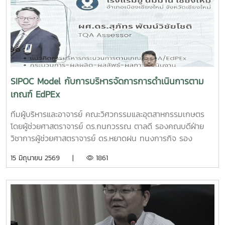
ด่านกระโทกนักศึกษาปริญญาโท คณะวิศวกรรมและอุตสาหกรรม
เกษตร• นายตันติกร กันนานักศึกษาปริญญาตรี คณะ
บริหารธุรกิจ• Nirmala Bhuvana Chandra
Ramisettyนักศึกษาปริญญาโท วิทยาลัยนานาชาติอาจารย์ที่
ปรึกษารองศาสตราจารย์ ดร.จตุรภัทร วาฤทธิ์คณะวิศวกรรมและ
อุตสาหกรรมเกษตรการแข่งขัน Startup Thailand League
2026 เป็นเวทีสำคัญในการส่งเสริมศักยภาพนักศึกษาด้าน
SIPOC Model กับการบริหารจัดการการดำเนินการตาม
นวัตกรรมและการเป็นผู้ประกอบการรุ่นใหม่ โดยเปิดโอกาสให้
เกณฑ์ EdPEx
นักศึกษาได้นำเสนอแนวคิดธุรกิจและผลงานนวัตกรรมสู่การ
พัฒนาเชิงพาณิชย์ในระดับประเทศทั้งนี้ ทีม Coff Brew ได้รับ
ทีมผู้บริหารและอาจารย์ คณะวิศวกรรมและอุตสาหกรรมเกษตร
คัดเลือกให้พัฒนาผลงานต้นแบบและเตรียมเข้าร่วมกิจกรรม
โดยผู้ช่วยศาสตราจารย์ ดร.กนกวรรณ ตาลดี รองคณบดีฝ่าย
Demo Day ระหว่างวันที่ 25–27 มิถุนายน 2569 ณ ศูนย์การค้า
วิชาการผู้ช่วยศาสตราจารย์ ดร.หยาดฝน ทนงการกิจ รอง
สยามพารากอน กรุงเทพมหานคร เพื่อจัดแสดงผลงานต่อนัก
คณบดีฝ่ายยุทธศาสตร์และประกันคุณภาพผู้ช่วยศาสตราจารย์
15 มิถุนายน 2569 |
1861
ลงทุนและเครือข่ายธุรกิจ Startup ระดับประเทศและนานาชาติต่อ
ดร.พิไลวรรณ พรประสิทธ์ ผู้ช่วยคณบดีฝ่ายบริหารและเทคโนโลยี
ไปคณะวิศวกรรมและอุตสาหกรรมเกษตร ขอร่วมชื่นชมและภาค
สารสนเทศรองศาสตราจารย์ ดร.จตุรภัทร วาฤทธิ์ ประธาน
ภูมิใจในความสามารถ ความคิดสร้างสรรค์ และศักยภาพของ
หลักสูตรวิศวกรรมศาสตรบัณฑิต สาขาวิศวกรรมอาหารเข้าร่วม
นักศึกษา ที่สามารถต่อยอดองค์ความรู้สู่การสร้างนวัตกรรมและ
การอบรมเชิงปฏิบัติการ "SIPOC Model กับการบริหารจัดการ
การเป็นผู้ประกอบการแห่งอนาคตได้อย่างโดดเด่นCr:อุทยาน
การดำเนินการตามเกณฑ์ EdPEx" ใน วันที่ 12-13 พฤษภาคม
วิทยาศาสตร์เทคโนโลยีเกษตรและอาหาร Maejo Agro Food
2569 ที่โรงแรมยูนิมมาน โดย ได้รับเกียรติจาก "ผู้ช่วย