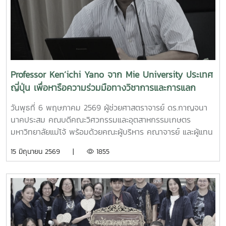
Park
ศาสตราจารย์ ดร.สุภัทร พัฒน์วิชัยโชติ" คณะวิศวกรรมศาสตร์
(MAP)https://www.facebook.com/share/18ZhSJ8uJx/
มหาวิทยาลัยเกษตรศาสตร์ เป็นวิทยากรการอบรมครั้งนี้ช่วยส่ง
เสริมให้บุคลากรนำความรู้ที่ได้ ใช้ในการวิเคราะห์ วางระบบและ
เชื่อมโยงกระบวนการ เพื่อมุ่งสู่ความเป็นเลิศขององค์กร
Professor Ken’ichi Yano จาก Mie University ประเทศ
ญี่ปุ่น เพื่อหารือความร่วมมือทางวิชาการและการแลก
เปลี่ยนนักศึกษา
วันพุธที่ 6 พฤษภาคม 2569 ผู้ช่วยศาสตราจารย์ ดร.กาญจนา
นาคประสม คณบดีคณะวิศวกรรมและอุตสาหกรรมเกษตร
มหาวิทยาลัยแม่โจ้ พร้อมด้วยคณะผู้บริหาร คณาจารย์ และผู้แทน
จากหลักสูตรวิศวกรรมเกษตร วิศวกรรมอาหาร สาขาวิชา
15 มิถุนายน 2569 |
1855
วิทยาศาสตร์การอาหาร หลักสูตรระดับบัณฑิตศึกษา และคณะ
พยาบาลศาสตร์ ร่วมให้การต้อนรับ Professor Ken’ichi Yano
ศาสตราจารย์สาขาวิชาวิศวกรรมเครื่องกล และผู้ช่วยอธิการบดี
ด้านการพัฒนานักวิจัยรุ่นใหม่ จาก Mie University ประเทศ
ญี่ปุ่น ในโอกาสเดินทางมาเยี่ยมชมคณะฯ และหารือแนวทางความ
ร่วมมือทางวิชาการ ณ คณะวิศวกรรมและอุตสาหกรรมเกษตร