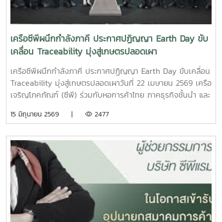
คุณภาพ และตอบโจทย์การพัฒนาประเทศอย่างยั่งยืน
พิมพ์พิมล รองอธิการบดีและ รองศาสตราจารย์ ดร.เกรียงศักดิ์
ศรีเงินยวง รองอธิการบดีเนื่องในโอกาสเทศกาลสงกรานต์
(ประเพณีปีใหม่ไทย)กิจกรรมดังกล่าวจัดขึ้นเพื่อสืบสานประเพณี
เครือซีพีผนึกกำลังภาคี ประกาศปฏิญญา Earth Day ขับ
อันดีงามของไทย และเป็นการแสดงความเคารพต่อผู้บริหาร
เคลื่อน Traceability มุ่งสู่เกษตรปลอดเผา
พร้อมทั้งเสริมสร้างความสัมพันธ์อันดีภายในองค์กร อันนำไปสู่
ความร่วมมือในการพัฒนาคณะและมหาวิทยาลัยอย่างยั่งยืนต่อไป
เครือซีพีผนึกกำลังภาคี ประกาศปฏิญญา Earth Day ขับเคลื่อน
Traceability มุ่งสู่เกษตรปลอดเผาวันที่ 22 เมษายน 2569 เครือ
เจริญโภคภัณฑ์ (ซีพี) ร่วมกับหอการค้าไทย ภาคธุรกิจชั้นนำ และ
พันธมิตรจากภาครัฐ เอกชน และสถาบันการศึกษา ร่วมประกาศ
15 มิถุนายน 2569 |
2477
ปฏิญญาเนื่องในวันคุ้มครองโลก (Earth Day) เพื่อขับเคลื่อน
ระบบตรวจสอบย้อนกลับ (Traceability) ในห่วงโซ่อุปทานสินค้า
เกษตร มุ่งยกระดับความโปร่งใสของแหล่งที่มาวัตถุดิบ และลด
ปัญหาการเผาในภาคเกษตรซึ่งเป็นสาเหตุสำคัญของฝุ่น
PM2.5ความร่วมมือในครั้งนี้ครอบคลุมตลอดห่วงโซ่อุปทาน ตั้งแต่
ผู้ผลิตวัตถุดิบ ผู้แปรรูป ไปจนถึงผู้ส่งออก โดยมีเป้าหมายสำคัญ
ได้แก่ การมุ่งสู่เกษตรปลอดการเผา (No-Burn Agriculture)
การพัฒนาระบบ Traceability ให้ครอบคลุม 100% และการยก
ระดับมาตรฐานการผลิตสินค้าเกษตรของไทยให้สอดคล้องกับ