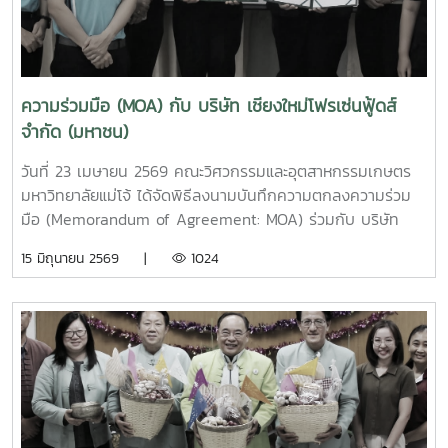
ตั้งใจในการทำงาน ความรับผิดชอบต่อหน้าที่ และการร่วมกัน
institutional introduction videos of Maejo University
พัฒนาองค์กรให้ก้าวหน้าอย่างยั่งยืนในโอกาสนี้ ผู้ช่วย
and the Faculty of Engineering and Agro-Industry,
ศาสตราจารย์ ดร.กาญจนา นาคประสม คณบดีคณะวิศวกรรม
followed by discussions on academic cooperation,
และอุตสาหกรรมเกษตร เป็นผู้แทนกล่าวขอขมาและขอพรจากผู้
research collaboration, and student exchange programs
อาวุโส ก่อนที่คณาจารย์และบุคลากรจะร่วมกันประเคนของดำหัว
ความร่วมมือ (MOA) กับ บริษัท เชียงใหม่โฟรเซ่นฟู้ดส์
at both undergraduate and graduate levels.Professor
เพื่อแสดงความเคารพและความกตัญญูกตเวทีทั้งนี้ มีผู้อาวุโสเข้า
จำกัด (มหาชน)
Ken’ichi Yano delivered a keynote presentation on
ร่วมกิจกรรมจำนวนทั้งสิ้น 15 ท่าน ณ ห้อง E117 อาคารเรียน
“Medical, Welfare, and Care-support Robotics” and
รวมสาขาวิศวกรรมศาสตร์ภายในงานยังมีกิจกรรม Workshop
วันที่ 23 เมษายน 2569 คณะวิศวกรรมและอุตสาหกรรมเกษตร
“Automation Engineering, Welfare Robots and Nursing
“KhaoTan Fusion Lab: จากภูมิปัญญาสู่สแน็คสร้างสรรค์” ที่
มหาวิทยาลัยแม่โจ้ ได้จัดพิธีลงนามบันทึกความตกลงความร่วม
Care Systems,” highlighting innovative robotics
เปิดโอกาสให้ผู้เข้าร่วมได้เรียนรู้และลงมือปฏิบัติจริงในการต่อยอด
มือ (Memorandum of Agreement: MOA) ร่วมกับ บริษัท
technologies for healthcare, elderly care, and welfare
ผลิตภัณฑ์ข้าวตังจากภูมิปัญญาท้องถิ่น สู่แนวคิดนวัตกรรม
เชียงใหม่โฟรเซ่นฟู้ดส์ จำกัด (มหาชน) ณ คณะวิศวกรรมและ
15 มิถุนายน 2569 |
1024
support systems.In addition, representatives from the
อาหารในรูปแบบสร้างสรรค์ กิจกรรมในครั้งนี้สะท้อนถึงความ
อุตสาหกรรมเกษตร มหาวิทยาลัยแม่โจ้ จังหวัดเชียงใหม่การลง
Agricultural Engineering Program, Food Engineering
ผูกพันระหว่างบุคลากรทั้งในอดีตและปัจจุบัน พร้อมทั้งเป็นการ
นามในครั้งนี้ นำโดยผู้ช่วยศาสตราจารย์ ดร.กาญจนา นาคประสม
Program, Food Science Program, Graduate Programs,
สืบสานวัฒนธรรมอันดีงาม ควบคู่กับการต่อยอดองค์ความรู้สู่
คณบดีคณะวิศวกรรมและอุตสาหกรรมเกษตร มหาวิทยาลัยแม่โจ้
and Nursing Program presented their outstanding
ความคิดสร้างสรรค์อย่างยั่งยืน
และ นางสาววริศรา เก่งการค้า ผู้จัดการทั่วไป บริษัท เชียงใหม่
research projects, specialized laboratories, and
โฟรเซ่นฟู้ดส์ จำกัด (มหาชน)โดยมีผู้บริหาร คณาจารย์ และ
academic operation units. The visit also included
บุคลากรจากทั้งสองหน่วยงานร่วมเป็นสักขีพยานในพิธี พร้อม
laboratory observations and facility tours within the
ด้วย ผู้ช่วยศาสตราจารย์ ดร.กนกวรรณ ตาลดี รองคณบดีฝ่าย
faculty to promote knowledge exchange and future
วิชาการและการต่างประเทศ ผู้ช่วยศาสตราจารย์ ดร.ศรัญญา