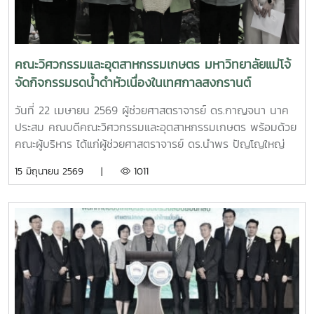
international collaboration networks.
สุวรรณอังกูร และ อาจารย์ ดร.ตรีทิพย์ ชื่นสันต์ความร่วมมือครั้ง
นี้มุ่งเน้นการส่งเสริมและสนับสนุนการพัฒนาศักยภาพนักศึกษา
ผ่านการฝึกประสบการณ์วิชาชีพในสถานประกอบการจริง เปิด
โอกาสให้นักศึกษาได้เรียนรู้จากกระบวนการทำงานในภาค
คณะวิศวกรรมและอุตสาหกรรมเกษตร มหาวิทยาลัยแม่โจ้
อุตสาหกรรม และพัฒนาทักษะให้สอดคล้องกับความต้องการของ
จัดกิจกรรมรดน้ำดำหัวเนื่องในเทศกาลสงกรานต์
ตลาดแรงงานภายหลังพิธีลงนาม คณะผู้บริหารและผู้แทนจาก
บริษัท ได้เข้าเยี่ยมชม Food Robotics and Innovation Lab
วันที่ 22 เมษายน 2569 ผู้ช่วยศาสตราจารย์ ดร.กาญจนา นาค
และ Robotics & Micro Food Factory ซึ่งเป็นแหล่งเรียนรู้ด้าน
ประสม คณบดีคณะวิศวกรรมและอุตสาหกรรมเกษตร พร้อมด้วย
เทคโนโลยีแขนกลและระบบอัตโนมัติในอุตสาหกรรมอาหาร โดยมี
คณะผู้บริหาร ได้แก่ผู้ช่วยศาสตราจารย์ ดร.นำพร ปัญโญใหญ่
อาจารย์ ดร.ชวกร ศรีเงินยวง เป็นผู้นำเสนอและให้ข้อมูลเกี่ยวกับ
รองคณบดีฝ่ายวิจัย นวัตกรรม และบริการวิชาการผู้ช่วย
15 มิถุนายน 2569 |
1011
การเรียนการสอน งานวิจัย และการประยุกต์ใช้เทคโนโลยีดังกล่าว
ศาสตราจารย์ ดร.กนกวรรณ ตาลดี รองคณบดีฝ่ายวิชาการและ
ในภาคอุตสาหกรรมนอกจากนี้ ความร่วมมือยังครอบคลุมถึงการ
การต่างประเทศ ผู้ช่วยศาสตราจารย์ ดร.แพรวพรรณ จอมงาม
พัฒนาทักษะ การถ่ายทอดองค์ความรู้ การคัดเลือกนักศึกษาเข้า
ผู้ช่วยคณบดีฝ่ายเทคโนโลยี นวัตกรรมและจัดหารายได้ ผู้ช่วย
ฝึกงาน การกำกับดูแลและประเมินผลการปฏิบัติงาน รวมถึงการ
ศาสตราจารย์ ดร.พิไลวรรณ พรประสิทธิ์ ผู้ช่วยคณบดีฝ่าย
สนับสนุนค่าใช้จ่ายและสวัสดิการตามความเหมาะสม เพื่อยกระดับ
บริหารและเทคโนโลยีสารสนเทศ และนายสุมิตร เชื่อมชัยตระกูล
คุณภาพบัณฑิตให้มีความพร้อมสู่การทำงานในอนาคตบันทึก
หัวหน้าศูนย์บริการวิชาการ พร้อมด้วยบุคลากร ได้เข้าร่วมพิธี
ความตกลงความร่วมมือฉบับนี้มีกำหนดระยะเวลา 5 ปี และถือเป็น
รดน้ำดำหัวขอพรจากผู้บริหารมหาวิทยาลัย ได้แก่รอง
อีกหนึ่งก้าวสำคัญในการเชื่อมโยงความร่วมมือระหว่างสถาบันการ
ศาสตราจารย์ ดร.วีระพล ทองมา อธิการบดีมหาวิทยาลัยแม่โจ้
ศึกษาและภาคอุตสาหกรรม เพื่อร่วมกันพัฒนากำลังคนที่มี
พร้อมด้วยคณะผู้บริหารมหาวิทยาลัยรองศาสตราจารย์จักรพงษ์