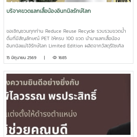
ร่วมสืบสานขนบธรรมเนียมประเพณีอันดีงามของชาวล้านนา ซึ่ง
สืบทอดมาอย่างยาวนาน พิธีสระเกล้าดำหัวนับเป็นประเพณีสำคัญ
บริจาคขวดแลกเสื้อน้องอินทนิลรักษ์โลก
ที่สะท้อนถึงความเคารพ ความกตัญญูกตเวที และการขอพรจาก
ผู้อาวุโสและผู้นำ เพื่อความเป็นสิริมงคลในการดำเนินชีวิตและการ
ปฏิบัติหน้าที่ตลอดปีใหม่ไทยการเข้าร่วมกิจกรรมในครั้งนี้ แสดง
ขอเชิญชวนทุกท่าน Reduce Reuse Recycle รวบรวมขวดน้ำ
ถึงความร่วมมือของหน่วยงานภายในมหาวิทยาลัยแม่โจ้ในการร่วม
ดื่มที่มีสัญลักษณ์ PET ให้ครบ 100 ขวด นำมาแลกเสื้อน้อง
อนุรักษ์และสืบสานศิลปวัฒนธรรมท้องถิ่นล้านนา พร้อมทั้งเสริม
อินทนิลแม่โจ้รักษ์โลก Limited Edition ผลิตจากวัสดุรีไซเคิล
สร้างความสัมพันธ์อันดีระหว่างหน่วยงานในพื้นที่ทั้งนี้ ผู้บริหาร
จำนวนจำกัดเพียง 100 ตัวเท่านั้นร่วมเป็นส่วนหนึ่งในการลด ละ
15 มิถุนายน 2569 |
1685
มหาวิทยาลัยแม่โจ้ พร้อมด้วยคณะวิศวกรรมและอุตสาหกรรม
ประหยัดพลังงาน และมุ่งสู่ความเป็นกลางทางคาร์บอน เพื่อสร้าง
เกษตร วิทยาลัยพลังงานทดแทน วิทยาลัยบริหารศาสตร์ และกอง
สังคมสีเขียวไปด้วยกันดูวิธีการรวบรวมขวด
ส่งเสริมศิลปวัฒนธรรม มหาวิทยาลัยแม่โจ้ โดยมีผู้บริหาร
https://drive.google.com/.../1alfvPvH-qJKG.../view หรือแส
บุคลากร และนักศึกษา เข้าร่วมเป็นตัวแทนของมหาวิทยาลัยแม่โจ้
กน QR code)จัดโดย : คณะกรรมการกรีนออฟฟิศ สนม.แม่โจ้
ในกิจกรรมครั้งนี้
สอบถามรายละเอียดเพิ่มเติมได้ที่ 0 5387 3013 คุณกมล กล่อม
มิตร