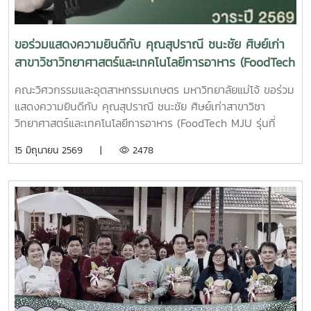
แนวทางสากลทั้งนี้ ภาควิชาการจากสถาบันการศึกษาชั้นนำของ
ประเทศได้เข้าร่วมเป็นส่วนหนึ่งของความร่วมมือดังกล่าว รวมถึง
มหาวิทยาลัยแม่โจ้ โดยมีผู้ช่วยศาสตราจารย์ ดร.แสนวัตสัน ยอด
ขอร่วมแสดงความยินดีกับ คุณสุปราณี ชนะชัย ศิษย์เก่า
คำ ผู้ช่วยอธิการบดี มหาวิทยาลัยแม่โจ้ ในฐานะตัวแทน
สาขาวิชาวิทยาศาสตร์และเทคโนโลยีการอาหาร (FoodTech
มหาวิทยาลัย เข้าร่วมขับเคลื่อนแนวทางการลดการเผาในภาค
MJU รุ่นที่ 10)
การเกษตรผลงานของท่านเกี่ยวข้องกับการประยุกต์ใช้แนวคิด
คณะวิศวกรรมและอุตสาหกรรมเกษตร มหาวิทยาลัยแม่โจ้ ขอร่วม
ทางวิศวกรรมเพื่อจัดการเศษวัสดุทางการเกษตรและพัฒนาเป็น
แสดงความยินดีกับ คุณสุปราณี ชนะชัย ศิษย์เก่าสาขาวิชา
ปุ๋ยหมัก ซึ่งเป็นอีกแนวทางสำคัญในการลดการเผาในพื้นที่เกษตร
วิทยาศาสตร์และเทคโนโลยีการอาหาร (FoodTech MJU รุ่นที่
ช่วยลดผลกระทบต่อสิ่งแวดล้อม และส่งเสริมการใช้ทรัพยากร
10)ปัจจุบันดำรงตำแหน่ง ผู้ช่วยกรรมการผู้จัดการ บริษัท ซีพี
15 มิถุนายน 2569 |
2478
อย่างคุ้มค่าการประกาศปฏิญญาในครั้งนี้นับเป็นอีกก้าวสำคัญ
แรม จำกัด (CPRAM Co., Ltd.) ในโอกาสได้รับตำแหน่ง อุปนายก
ของความร่วมมือระหว่างทุกภาคส่วนในการผลักดันภาคเกษตร
สมาคมการค้าอาหารอนาคตไทย วาระปี 2569 – 2571 การได้รับ
ไทยสู่ความยั่งยืน ทั้งในมิติด้านสิ่งแวดล้อม เศรษฐกิจ และ
ตำแหน่งในครั้งนี้ ถือเป็นอีกหนึ่งความภาคภูมิใจของคณะฯ และ
คุณภาพชีวิตของเกษตรกรในระยะยาว Cr: ภาพจาก
สาขาวิชา ที่สะท้อนถึงศักยภาพ ความรู้ความสามารถ และ
www.wearecp.comรายละเอียดข่าวเพิ่มเติม
ประสบการณ์ของศิษย์เก่า ที่สามารถก้าวสู่บทบาทสำคัญในระดับ
ได้ที่https://www.wearecp.com/cp-2026-04-22/...
อุตสาหกรรมอาหารของประเทศ และมีส่วนร่วมในการขับเคลื่อน
อนาคตด้านอาหารของประเทศไทยอย่างยั่งยืน คณะฯ ขอเป็น
กำลังใจและร่วมชื่นชมในความสำเร็จของท่านมา ณ โอกาสนี้