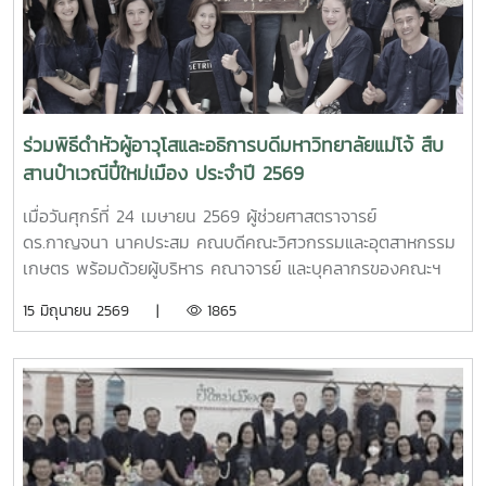
มหาวิทยาลัยแม่โจ้ในการนี้ ได้มีการนำเสนอวีดิทัศน์แนะนำ
มหาวิทยาลัยและคณะฯ พร้อมแลกเปลี่ยนแนวทางการสร้างความ
ร่วมมือด้านวิชาการ การวิจัย และการแลกเปลี่ยนนักศึกษาในระดับ
ปริญญาตรีและบัณฑิตศึกษา ระหว่างสองสถาบันProfessor
Ken’ichi Yano ได้นำเสนอผลงานวิจัยในหัวข้อ “Medical,
Welfare, and Care-support Robotics” และ “Automation
ร่วมพิธีดำหัวผู้อาวุโสและอธิการบดีมหาวิทยาลัยแม่โจ้ สืบ
Engineering, Welfare Robots and Nursing Care
สานป๋าเวณีปี๋ใหม่เมือง ประจำปี 2569
Systems” ซึ่งเกี่ยวข้องกับเทคโนโลยีหุ่นยนต์เพื่อการแพทย์ การ
ดูแลผู้สูงอายุ และระบบสนับสนุนงานด้านสวัสดิการและการ
เมื่อวันศุกร์ที่ 24 เมษายน 2569 ผู้ช่วยศาสตราจารย์
พยาบาล รวมถึงการออกแบบและพัฒนาหุ่นยนต์สำหรับภารกิจ
ดร.กาญจนา นาคประสม คณบดีคณะวิศวกรรมและอุตสาหกรรม
เฉพาะ เช่น การเกษตร การช่วยเหลือผู้ประสบภัยและงานเสี่ยง
เกษตร พร้อมด้วยผู้บริหาร คณาจารย์ และบุคลากรของคณะฯ
อันตรายอื่นๆนอกจากนี้ ผู้แทนจากหลักสูตรวิศวกรรมเกษตร
เข้าร่วมพิธีดำหัวผู้อาวุโสและอธิการบดีมหาวิทยาลัยแม่โจ้ ภายใต้
15 มิถุนายน 2569 |
1865
วิศวกรรมอาหาร สาขาวิชาวิทยาศาสตร์การอาหาร หลักสูตรระดับ
โครงการ “สืบสานป๋าเวณีปี๋ใหม่เมือง” ประจำปี 2569ในการนี้
บัณฑิตศึกษา และพยาบาลศาสตร์ ได้นำเสนอผลงานวิจัยเด่น
คณะวิศวกรรมและอุตสาหกรรมเกษตรได้ร่วมตั้งแถวขบวนอย่าง
รวมถึงหน่วยปฏิบัติการและห้องปฏิบัติการเฉพาะทางของแต่ละ
เป็นระเบียบ โดยมี ผู้ช่วยศาสตราจารย์ ดร.ธีระพล เสนพันธุ์ เป็น
หลักสูตร ก่อนนำเยี่ยมชมห้องปฏิบัติการและหน่วยวิจัยต่าง ๆ
ผู้ถือป้ายประจำขบวน สะท้อนถึงความพร้อมเพรียงและความเป็น
ภายในคณะฯ เพื่อแลกเปลี่ยนองค์ความรู้และสร้างเครือข่ายความ
หนึ่งเดียวของบุคลากรในคณะฯกิจกรรมดังกล่าวจัดขึ้นเพื่อ
ร่วมมือระหว่างประเทศในอนาคตFaculty of Engineering and
สืบสานประเพณีปีใหม่เมืองของชาวล้านนา และเปิดโอกาสให้
Agro-Industry, Maejo University Welcomes Professor
บุคลากรได้ร่วมแสดงความเคารพ คารวะ และขอพรจากผู้อาวุโส