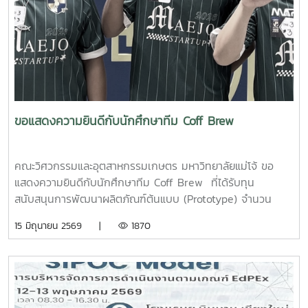
ขอแสดงความยินดีกับนักศึกษาทีม Coff Brew
คณะวิศวกรรมและอุตสาหกรรมเกษตร มหาวิทยาลัยแม่โจ้ ขอ
แสดงความยินดีกับนักศึกษาทีม Coff Brew ที่ได้รับทุน
สนับสนุนการพัฒนาผลิตภัณฑ์ต้นแบบ (Prototype) จำนวน
25,000 บาท จากการแข่งขัน Startup Thailand League
15 มิถุนายน 2569 |
1870
2026 รอบภูมิภาค ภาคเหนือ ซึ่งจัดขึ้นเมื่อวันที่ 11 พฤษภาคม
2569 ณ อาคารอำนวยการอุทยานวิทยาศาสตร์ภูมิภาค (ภาค
เหนือ) จังหวัดเชียงใหม่ ผลงาน“เครื่องสกัดกาแฟรูปแบบใหม่โดย
ใช้เทคโนโลยี PLU”สมาชิกทีม• นายอนุพงศ์ เขื่อนแก้วนักศึกษา
ปริญญาโท คณะวิศวกรรมและอุตสาหกรรมเกษตร• นายอาทิตย์