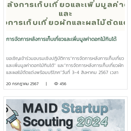
https://forms.gle/nRBnWvwZPPDTPGXi8 แอดไลน์ :
@kubotacamp apply now for free! No cost Line official:
@kubotacamp
การจัดการหลังการเก็บเกี่ยวและเพิ่มมูลค่าดอกไม้กินได้
ขอเชิญเข้าร่วมอบรมเชิงปฏิบัติการ“การจัดการหลังการเก็บเกี่ยว
และเพิ่มมูลค่าดอกไม้กินได้” และ“การจัดการหลังการเก็บเกี่ยวผัก
และผลไม้ตัดแต่งพร้อมบริโภค”วันที่ 3-4 สิงหาคม 2567 เวลา
09.00-16.30 น.ณ อาคารพนมสมิตานนท์ ชั้น 2 ห้อง EA
20 กรกฎาคม 2567 |
456
201คณะวิศวกรรมและอุตสาหกรรมเกษตรรับจำกัด 30 คน ฟรี!!!
ไม่มีค่าใช้จ่ายสนใจลงทะเบียนได้ที่
https://forms.gle/dkStCnkUPSB22Vzm9