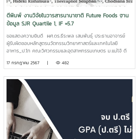
ตีพิมพ์ งานวิจัยในวารสารนานาชาติ Future Foods ฐาน
ข้อมูล SJR Quartile 1, IF =5.7
ขอแสดงความยินดี ผศ.ดร.ธีระพล เสนพันธุ์ ประธานอาจารย์
ผู้รับผิดชอบหลักสูตรนวัตกรรมวิทยาศาสตร์และเทคโนโลยี
อาหาร_ป.โท คณะวิศวกรรมและอุตสาหกรรมเกษตร ม.แม่โจ้ ตี
พิมพ์ผลงานวิจัยในวารสารนานาชาติ Future Foods ฐานข้อมูล
17 กรกฎาคม 2567 |
482
SJR Quartile 1, IF =5.7ชื่อผลงาน: Impact of different
smoke flavors on the quality of hermetically sealed
green chili paste (Nam Prik Num)Link:
https://www.sciencedirect.com/.../pii/S26668335240004