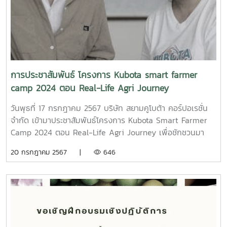
อุตสาหกรรมเกษตร
การประชาสัมพันธ์ โครงการ Kubota smart farmer
camp 2024 ตอน Real-Life Agri Journey
วันพุธที่ 17 กรกฎาคม 2567 บริษัท สยามคูโบต้า คอร์ปอเรชั่น
จำกัด เข้ามาประชาสัมพันธ์โครงการ Kubota Smart Farmer
Camp 2024 ตอน Real-Life Agri Journey เพื่อชักชวนมา
ร่วมสัมผัสประสบการณ์มันส์ๆกับการทำเกษตรแบบจริง ทำจริง
20 กรกฎาคม 2567 |
646
ขายจริง และสนุกไปกับเพื่อนใหม่ต่างสถาบันทั่วประเทศ ในปีนี้เรา
จัดวันที่ 1-4 สิงหาคม 2567 ณ ศูนย์เรียนรู้ชุมชนพลังเกษตร
สร้างสุขสยามคูโบต้า-หนองผักบุ้ง จ.เพชรบูรณ์น้องๆสามารถ
สมัครเข้าร่วมได้เลย เพียงแค่ Scan QR Code เท่านี้ก็สามารถ
สมัครเข้าร่วมโครงการได้แล้ว สมัครได้ตั้งแต่วันนี้จนถึงวันที่ 26
กรกฎาคม 2567 ลิ้งค์สมัคร