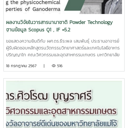
24 มิถุนายน พ.ศ. 2567 ถึงวันที่ 23 กรกฎาคม พ.ศ. 2567
ระหว่างเวลา 08.30 - 11.00 น. และเวลา 13.30 - 15.30 น. เว้น
วันหยุดราชการตามรายละเอียด ดังต่อไปนี้เอกสารประกาศรับ
ผลงานวิจัยในวารสารนานาชาติ Powder Technology
สมัครhttps://engineer.mju.ac.th/wtms_documentDownload.
ฐานข้อมูล Scopus Q1 , IF =5.2
id=NzgyMzI=ใบ
สมัครhttps://personnel.mju.ac.th/edoc/forms/24027.doc
ขอแสดงความยินดีกับ ผศ.ดร.ธีระพล เสนพันธุ์ ประธานอาจารย์
ผู้รับผิดชอบหลักสูตรนวัตกรรมวิทยาศาสตร์และเทคโนโลยีอาหาร
ปริญญาโท คณะวิศวกรรมและอุตสาหกรรมเกษตร มหาวิทยาลัย
แม่โจ้ตีพิมพ์ผลงานวิจัยในวารสารนานาชาติ Powder
18 กรกฎาคม 2567 |
516
Technologyฐานข้อมูล Scopus Q1 , IF =5.2ชื่อผลงาน:
Elucidating the physicochemical and structural
properties of Ganoderma lucidum spores: Comparative
analysis of various disruption techniquesLink:
https://www.sciencedirect.com/.../abs/pii/S0032591024003