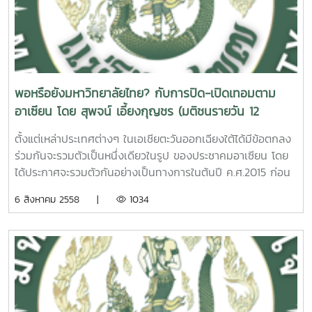
ประเทศไทย (ปอมท.) ได้เคยสรุปไว้ในมติของ ปอมท. เรื่องการ
โดยให้ประธาน ปอมท.ทำหนังสือเสนอต่อรัฐมนตรีว่าการกระทรวง
ปิดเปิดเทอมมหาวิทยาลัยไทยตามอาเซียนในคราวประชุม ปอมท.
ศึกษาธิการพิจารณาทบทวนความ เหมาะสม ด้วยเหตุผลด้านผล
ครั้งที่ 5/2558 เมื่อวันที่ 30 พฤษภาคม 2558 ณ มหาวิทยาลัย
เสียที่เกิดขึ้นหลายประการ ดังนี้ ประการแรก เป็นอุปสรรคต่อการ
แม่โจ้ (นสพ.มติชน ฉบับวันที่ 23 มิถุนายน 2558) หลังจากปล่อย
เรียนการสอนที่มีประสิทธิภาพ เนื่องจากในช่วงเทอมที่ 2 จะคาบ
ให้มีการปิดเปิดเทอมมหาวิทยาลัยตามอาเซียนมาจนครบหนึ่งปี
เกี่ยวกับช่วงฤดูร้อนเต็มๆ (ทั้งเดือนมีนาคม เดือนเมษายน และ
การศึกษา (2557) แล้ว มหาวิทยาลัยส่วนใหญ่ก็พบปัญหาที่ตาม
การสอบปลายภาคช่วงต้นเดือนพฤษภาคม) โดยเฉพาะเดือน
พอหรือยังมหาวิทยาลัยไทย? กับการปิด-เปิดเทอมตาม
มามากมาย หลายฝ่ายจึงออกมาคัดค้านอย่างจริงจัง อาทิ กลุ่ม
มีนาคมและเมษายนอันเป็นช่วงที่มีอากาศร้อนที่สุดในรอบปี สภาพ
อาเซียน โดย สุพจน์ เอี้ยงกุญชร (มติชนรายวัน 12
นักศึกษามหาวิทยาลัยไทยได้รณรงค์คัดค้านเรื่องนี้ผ่านทาง
อากาศร้อนย่อมมีผลทำให้การเรียนการสอนไม่มีประสิทธิภาพ และ
พ.ค.2558)
www.change.org ซึ่งขณะนี้มีผู้ลงชื่อคัดค้านแล้วกว่า 2 หมื่นราย
เดือนเมษายนยังมีวันหยุดมาก (รวมไม่น้อยกว่า 5-8 วัน) ทั้ง
ตั้งแต่เหล่าประเทศต่างๆ ในเอเชียตะวันออกเฉียงใต้ได้มีข้อตกลง
ชื่อ ขณะที่ตัวแทนคณาจารย์ในมหาวิทยาลัยต่างๆ ก็มีมติเสนอให้
เทศกาลสงกรานต์ วันจักรี และวันเกณฑ์ทหาร ทำให้การเรียนการ
ร่วมกันจะรวมตัวเป็นหนึ่งเดียวในรูป ของประชาคมอาเซียน โดย
สกอ.ทบทวนเรื่องนี้ แต่ สกอ.ก็ยังคงยืนยันจะไม่ทบทวน และขณะ
สอนไม่มีประสิทธิภาพเนื่องจากขาดความต่อเนื่อง ยิ่งไปกว่านั้น
ได้ประกาศจะรวมตัวกันอย่างเป็นทางการในต้นปี ค.ศ.2015 ก่อน
นี้ได้เปิดเทอมแรกของปีการศึกษา (2558) ไปแล้ว นั่นหมายความ
กิจกรรมและการเรียนการสอนภาคปฏิบัตินอกห้องเรียนแทบจะ
จะเลื่อนมาเป็นปลายปี 2015 นี้นั้น กระทรวงศึกษาธิการก็ได้
6 สิงหาคม 2558 |
1034
ว่า มหาวิทยาลัยไทยจะต้องเปิดเทอมที่สองตามอาเซียนต่อไปอีก
กระทำไม่ได้เลยในช่วงเทอมนี้ ประการที่2เป็น อุปสรรคต่อการทำนุ
เตรียมการเข้าร่วมด้วยอย่างเต็มที่ โดยเฉพาะสำนักงานคณะ
หนึ่งปีการศึกษาเป็นอย่างน้อยตามข้ออ้างของผู้เสนอให้
บำรุงศิลปวัฒนธรรมเนื่องจากเดือนเมษายนนั้นอาจถือได้ว่า เป็น
กรรมการการอุดมศึกษา (สกอ.) และที่ประชุมอธิการบดี
มหาวิทยาลัยมีการปิดเปิดเทอมตามอาเซียนนั้น นับเป็นเรื่องตลก
เดือนแห่งประเพณีและวัฒนธรรมไทย เพราะเดือนนี้มีวันสำคัญ
มหาวิทยาลัยแห่งประเทศไทย (ทปอ.) ได้กระตุ้นให้มหาวิทยาลัย
ร้ายที่สุดเพราะแท้จริงแล้วกลับพบว่า การปิดเปิดเทอมของ
ด้านประเพณีและวัฒนธรรมมากที่สุดในรอบปี ทั้งวันปีใหม่ไทย วัน
ต่างๆ เตรียมการเข้าสู่ประชาคมอาเซียนอย่างเต็มรูปแบบ และ
มหาวิทยาลัยไทยที่เปลี่ยนไปนี้ ไม่ได้สอดคล้องอะไรกับมหาวิทยาลัย
ผู้สูงอายุ และวันครอบครัว รวมไปถึงวันเช็งเม้งของคนไทยเชื้อ
หนึ่งในการเตรียมตัวที่เห็นเป็นรูปธรรมก็คือ การปรับเวลาปิดและ
ของประเทศต่างๆ ในอาเซียนเลย เพราะแต่ละประเทศในอาเซียนมี
สายจีน การเรียนการสอนในช่วงนี้ทำให้ทั้งอาจารย์และนักศึกษาไม่
เปิดเทอมของมหาวิทยาลัยตามอาเซียน ซึ่งได้เริ่มปฏิบัติอย่าง
ช่วงเวลาปิดเปิดเทอมที่หลากหลาย (ดังตาราง) แม้แต่ประเทศลาว
อาจเข้าร่วมกิจกรรม ที่เกี่ยวข้องกับวันสำคัญดังกล่าวได้ไม่ว่าจะ
จริงจังแล้วในปีการศึกษา 2557 ที่ผ่านมาสดๆ ร้อนๆ นี้ โดยอ้าง