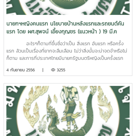
ต่างกัน ทั้งด้านภูมิประเทศ ด้านภูมิอากาศ และด้านสังคม ที่อาจ
เครื่องปรับอากาศให้เย็นฉ่ำ แต่สภาพอากาศนอกห้องเรียนก็ไม่ส่ง
"เกษตร" จึงเขียนเป็น "กะเสด" และคำว่า "วิทยาศาสตร์" จึงเขียน
ภาคตะวันออกเฉียงเหนือยังมีอากาศหนาวเย็นในตอนเช้าๆ
ควันยังประกอบด้วยเขม่า ซึ่งเป็นฝุ่นละอองหรืออนุภาคขนาดเล็ก
นำมากล่าวอ้างเพื่อสนับสนุนมติของ ปอมท.ได้ แต่อย่างไรก็ดี
เสริมให้เกิดบรรยากาศในการเรียนรู้เพิ่ม เติม แต่น่าจะเป็น
เป็น "วิดทะยาสาด" เป็นต้น การลดรูปสระ สระผสมกำลังถูก
อุณหภูมิอากาศโดยรวมในปีนี้จึงถือว่าไม่ร้อนมากนัก แม้ในบาง
มากต่างๆ กัน โดยเฉพาะอย่างยิ่งฝุ่นละอองที่มีขนาดเล็กกว่า 10
ลำพังเหตุผลข้อที่ 1-3 ซึ่งเป็นผลเสียต่อภารกิจหลักของ
อุปสรรคมากกว่า นอกจากนี้วิชาที่ต้องมีการเรียนการสอนนอก
ยกเลิกไปโดยปริยายเพื่อลดความยุ่งยากในการพิมพ์ เพราะความ
พื้นที่จะมีอุณหภูมิสูงถึง 40-42๐ เซลเซียส แต่นั่นก็ยังนับว่าเป็น
ไมครอน (PM10)นั้น สามารถเข้าสู่ระบบทางเดินหายใจของคนและ
นายกฯหญิงคนแรก นโยบายบ้านหลังแรกและรถยนต์คัน
มหาวิทยาลัยอย่างชัดเจนนั้น ก็น่าจะมีน้ำหนักเพียงพอที่จะทำให้
ห้องเรียนก็ยิ่งทรมานทรกรรมต่อทั้ง ผู้สอนและผู้เรียนเป็นอย่าง
สะดวกรวดเร็วในการพิมพ์(จิ้ม)คือสิ่งที่ทุกคนต้องการ คำว่า
สภาพอากาศปกติของเดือนนี้ในส่วนของความแห้งแล้งนั้น ปีนี้ก็
สัตว์ ซึ่งเป็นอันตรายต่อสุขภาพเป็นอย่างยิ่งแม้ว่าปีนี้จะมีฝนตก
แรก โดย ผศ.สุพจน์ เอี้ยงกุญชร (แนวหน้า ) 19 มี.ค
รัฐมนตรีว่าการกระทรวงศึกษาธิการและเลขาธิการ สกอ.เห็นชอบ
ยิ่ง ประการที่สอง นับเป็นผลต่อเนื่องจากข้อแรกนั่นคือ ค่าไฟฟ้า
"เดี๋ยว" จึงกลายเป็น "เด๋ว" (จิ้มน้อยลงจาก 6 ครั้ง เหลือเพียง 4
นับว่าเป็นปกติที่ฝนจะไม่ค่อยตกในเดือนนี้ นอกจากเกิดแนวปะทะ
ประปรายทั่วภาคเหนือตอนบนเป็นระยะๆ ก็ตาม (นับตั้งแต่เดือน
2556
กับมติของ ปอมท.ได้แล้ว ถึงตรงนี้ จึงขอได้โปรดคืนความสุขให้
จากการใช้เครื่องปรับอากาศจำนวนมหาศาล หลายมหาวิทยาลัย
ครั้ง) คำว่า "ก๋วยเตี๋ยว" จึงกลายเป็น "ก๋วยเต๋ว" และคำว่า "เกือบ"
ระหว่างมวลอากาศเย็นกับมวลอากาศร้อนทางภาคเหนือและภาค
มกราคมจนถึงต้นเดือนมีนาคม) จนหลายคนคาดการณ์ว่า ปีนี้
อะไรๆก็ตามที่ขึ้นชื่อว่าเป็น สิ่งแรก อันแรก หรือครั้ง
กับอาจารย์และนักศึกษามหาวิทยาลัยไทยด้วยเถอะที่มา: : ภาพและ
กำลังประสบวิกฤตค่าไฟฟ้าในเทอมที่สองนี้ และไม่ทราบว่าเป็น
เลยกลายเป็น "เกิบ" หรือใช้คำที่เขียนง่ายกว่าแต่ออกเสียงใกล้
ตะวันออกเฉียงเหนือ ซึ่งจะทำให้เกิดฝนตกเป็นแห่งๆ หรือเกิดพายุ
หมอกควันในภาคเหนือตอนบนจะไม่รุนแรงเข้าขั้นวิกฤติเหมือ
แรก ล้วนเป็นเรื่องที่ยากจะลืมเลือน ไม่ว่าสิ่งนั้นจะน่าจดจำหรือไม่
ข้อความจาก มติชนออนไลน์ : http://www.matichon.co.th
เพราะทุกมหาวิทยาลัยมีการเรียนการสอนพร้อมกันในเดือน
เคียงแทน เช่น คำว่า "เพื่อน" เลยกลายเป็น "เพิ้ล" เป็นต้น การ
ฤดูร้อนทำให้เกิดฝนและลูกเห็บตก แม้จะเกิดได้ค่อนข้างถี่มากที่สุด
นทุกๆ ปีที่ผ่านมา แต่พอฝนทิ้งช่วงได้ไม่นาน จังหวัดเชียงใหม่ก็
ก็ตาม และการที่ประเทศไทยมีนายกรัฐมนตรีหญิงเป็นครั้งแรก
เมษายนนี้หรือไม่ ที่ทำให้ปีนี้ยอดการใช้ไฟสูงสุด (Peak) ของ
ละทิ้งตัวการันต์ เนื่องจากตัวการันต์เป็นตัวที่ไม่ออกเสียงจึงมัก
ในเดือนนี้ แต่จะเกิดในบริเวณพื้นที่แคบๆ ปริมาณฝนจึงช่วยแค่
ต้องตกอยู่ในสถานการณ์หมอกควันในขั้นวิกฤติ (นับตั้งแต่ปลาย
จึงเป็นเรื่องที่คนไทยต้องจดจำและไม่อาจจะลืมเลือน โดยไม่จำเป็น
ประเทศถูกทำลายสถิติลงไปหลายครั้ง ประการที่สาม ดังเป็นที่
4 กันยายน 2556 |
3255
ถูกตัดทิ้งไป เพราะภาษาที่ใช้ในโซเชียลมีเดียไม่เน้นที่รูปแต่เน้นที่
บรรเทาความแห้งแล้งและลดอุณหภูมิอากาศลงได้บ้างเฉพาะ
เดือนมีนาคมเป็นต้นมา)ทั้งนี้สามารถรับรู้ได้โดยตรงจากทัศนวิสัย
ต้องมีอะไรมาเป็นข้อบ่งชี้ว่า เรื่องนี้ควรเป็นเรื่องที่น่าประทับใจและ
ทราบกันดีว่า เดือนเมษายนมีวันหยุดมาก ทั้งวันจักรีและวัน
เสียงเป็นสำคัญ (ตัวการันต์จึงไม่มีประโยชน์) คำว่า "จันทร์" จึง
บริเวณที่เกิดพายุฤดูร้อนเท่านั้น แต่ไม่สามารถบรรเทาความร้อน
ทั่วไปที่เลวลงเป็นลำดับ เช่น ผู้โดยสารเครื่องบินมาลงสนามบิน
ต้องจดจำ หรือมันจะเป็นจุดด่างพร้อยของประวัติศาสตร์ไทยที่เรา
สงกรานต์ ซึ่งต้องหยุดไปอย่างน้อยก็ 4-5 วัน การเรียนการสอน
เขียนเป็น "จัน" คำว่า "เทศน์" จึงเขียนเป็น "เทด" คำว่า "พิมพ์"
และความแห้งแล้งในภาพรวมได้สงกรานต์นับเป็นเทศกาลที่
เชียงใหม่ไม่สามารถมองเห็นตัวเมืองเชียงใหม่ได้ จนกว่าเครื่อง
ต้องพยายามลืมๆกันไป ทั้งนี้เพราะผลงานที่ผ่านมาในรอบปีกว่า
ในเดือนนี้จึงไม่ปะติดปะต่อ เรียนๆ หยุดๆ ประสิทธิภาพการเรียน
จึงเขียนเป็น "พิม" และคำว่า "สัตว์" จึงเขียนเป็น "สัด" หรือ "สัส"
สอดคล้องกับสภาพภูมิอากาศในเดือนนี้เป็นอย่างยิ่ง การหยุด
บินจะลดเพดานบินลงมาใกล้พื้นดิน หรือไม่อาจมองเห็นดอยสุเทพ
ของฯพณฯนายกรัฐมนตรีหญิงคนแรกของประเทศไทยนั้น ยังไม่
และการสอนนั้นแทบไม่ต้องพูดถึง เพราะเป็นที่รู้ๆ กันทั้งผู้สอน
เป็นต้น การเลี่ยงใช้ตัวควบกล้ำ คำควบกล้ำเป็นคำอีกประเภท
ทำการงานและมาเล่นน้ำสงกรานต์นั้น นับว่ามีความเหมาะสมกับ
จากในตัวเมืองเชียงใหม่ได้เช่นปกติ เป็นต้น และจากการตรวจวัด
สามารถสร้างความประทับใจอะไรให้กับคนไทยและประเทศไทยได้
และผู้เรียน เหมือนการเรียนภาคฤดูร้อน ซึ่งนักศึกษาปกติจะไม่ลง
หนึ่งที่มีความยุ่งยากในการพิมพ์ (โดยเฉพาะคำควบไม่แท้ที่ไม่ออก
สภาพภูมิอากาศเป็นที่สุด เพราะเป็นกิจกรรมประเพณีอันดียิ่ง
คุณภาพอากาศพบว่า ค่า PM10 สูงกว่าค่ามาตรฐานความ
อย่างชัดเจนนั่นเอง (อ่านต่อบทความแบบ PDF คลิ๊กที่นี้สำหรับ
ทะเบียนเรียนกันนั่นเอง ประการที่สี่ ทำลายภารกิจด้านการทำนุ
เสียงตัวควบ) ดังนั้น เพื่อความสะดวกรวดเร็วในการพิมพ์ คำว่า
บางที่อาจเป็นความชาญฉลาดของบรรพบุรุษของคนในภูมิภาคนี้
ปลอดภัย (120 ไมโครกรัมต่อลูกบาศก์เมตร)เช่นเดียวกับจังหวัด
นโยบายบ้านหลังแรกและนโยบายรถยนต์คันแรก นับเป็นนโยบาย
บำรุงศิลปวัฒนธรรมของมหาวิทยาลัยโดยตรง เพราะในช่วง
"จริง" จึงพิมพ์กันง่ายๆ เป็น "จิง" คำว่า "เสร็จ" จึงกลายเป็น
(ไทย ลาว และเขมร) ที่เลือกหากิจกรรมมาทำให้สอดคล้องกับ
ต่างๆ ในภาคเหนือตอนบนทั้ง 9 จังหวัดปัญหานี้ทั้งทางจังหวัด
แรกๆที่ดำเนินการมาจนบรรลุผลโดยสมบูรณ์แล้ว การกล่าวถึง
เทศกาลสงกรานต์ซึ่งเป็นทั้งวัน ปี ใหม่ไทย วันผู้สูงอายุ และวัน
"เส็ด" และคำว่า "ทรุดโทรม" จึงกลายเป็น "ซุดโซม" เป็นต้น ซึ่งไม่
ธรรมชาติ ด้วยเหตุนี้ เทศกาลสงกรานต์จึงเป็นเทศกาลยอดนิยม
เชียงใหม่ และกรมควบคุมมลพิษ ซึ่งเป็นผู้รับผิดชอบโดยตรงต่าง
นโยบายนี้ ณ เวลานี้ จึงเป็นการวิจารณ์ถึงความเป็นจริงตามข้อ
ครอบครัว นักศึกษาและอาจารย์ไม่อาจไปร่วมกิจกรรมทาง