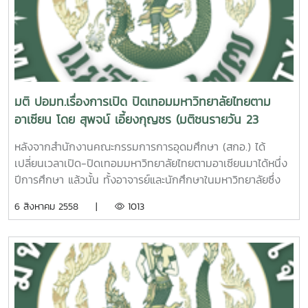
ไทยต้องเปิดให้มีการเรียนการสอนตรงกับช่วงฤดูฝน (มิถุนายน-
กันยายน) อย่างเต็มๆ ในเทอมแรก และต้องเรียนต้องสอนกันใน
ช่วงฤดูร้อน (มีนาคม-พฤษภาคม) อย่างเต็มๆ ในเทอมสอง ซึ่ง
เป็นเรื่องที่ดูไม่เข้าท่า ตั้งแต่แรกแล้ว และไม่มีใครคาดคิดว่า
สำนักงานคณะกรรมการการอุดมศึกษา (สกอ.) จะดำเนินการ
อย่างนี้จริงๆ เพราะเชื่อว่าผู้บริหารการศึกษาระดับสูงน่าจะคิดได้
มติ ปอมท.เรื่องการเปิด ปิดเทอมมหาวิทยาลัยไทยตาม
ถึงผลกระทบที่จะมีต่อภารกิจหลักของมหาวิทยาลัย ดังนั้น จึงไม่มี
อาเซียน โดย สุพจน์ เอี้ยงกุญชร (มติชนรายวัน 23
ใครออกมาคัดค้านอย่างจริงจังเสียแต่แรก แต่เมื่อ สกอ.สั่งการลง
มิ.ย.2558)
มาจริงๆ มหาวิทยาลัยต่างๆ ก็ทำตามเหมือนเด็กว่าง่าย เพราะ
หลังจากสำนักงานคณะกรรมการการอุดมศึกษา (สกอ.) ได้
อธิการบดีส่วนใหญ่คงตกอยู่ในบริบทที่ว่า ตามเขาดูเหมือนเก่ง
เปลี่ยนเวลาเปิด-ปิดเทอมมหาวิทยาลัยไทยตามอาเซียนมาได้หนึ่ง
บ้างก็ว่าทดลองดูไปก่อน หากไม่เหมาะสมก็เปลี่ยนกลับมาแบบเดิม
ปีการศึกษา แล้วนั้น ทั้งอาจารย์และนักศึกษาในมหาวิทยาลัยซึ่ง
ซึ่งสุดท้ายก็เกิดปัญหามากมายตามมาอย่างที่ทราบๆ กันอยู่
เป็นผู้ได้รับผลกระทบโดยตรงต่างออก มายืนยันถึงความไม่เหมาะ
6 สิงหาคม 2558 |
1013
สำหรับ ความไม่เหมาะสมของการปิดเปิดเทอมมหาวิทยาลัยตาม
สมกันอย่างกว้างขวางและในที่สุดที่ประชุมประธานสภา อาจารย์
อาเซียนนั้นเป็นเพราะมีการ เรียนการสอนในช่วงที่มีความเสี่ยง
มหาวิทยาลัยแห่งประเทศไทย(ปอมท.)จึงได้นำเรื่องนี้ขึ้นมาเป็น
สูงสุดที่จะเกิดพายุและน้ำท่วม (กันยายนและตุลาคม) ในช่วงเทอม
วาระ พิจารณาในคราวประชุม ปอมท.ครั้งที่ 5/2558 ที่จัดประชุม
แรก และมีการเรียนการสอนในช่วงที่อากาศร้อนสุดสุด (เมษายน
ขึ้นระหว่างวันที่ 29-31 พฤษภาคม พ.ศ.2558 ณ มหาวิทยาลัยแม่
และพฤษภาคม) ในช่วงเทอมสองนั่นเอง และปัญหาอื่นๆ ที่ตามมา
โจ้ ซึ่งผลการพิจารณาเมื่อวันที่ 30 พฤษภาคม พ.ศ.2558 ได้มี
อีกมากมายดังที่ที่ประชุมประธานสภาอาจารย์มหาวิทยาลัยแห่ง
มติเป็นเอกฉันท์ให้ยกเลิกการเปิด-ปิดมหาวิทยาลัยตามอาเซียน