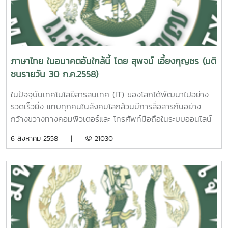
ที่ดูเหมือนมีช่วงปิดเปิดเทอมตรงที่สุดกับประเทศไทย (ดูเหมือน
เป็นการใส่บาตรทำบุญการฟัง เทศน์ฟังธรรมการสรงน้ำพระ
ข้อดีไว้ 4-5 ข้อ ดังนี้ 1.เพื่อความเป็นเอกภาพของภูมิภาค
ไทยเปลี่ยนตามลาว) ก็ยังไม่จริง เพราะเทอมแรกของมหาวิทยาลัย
การขนทรายเข้าวัด การรดน้ำดำหัวผู้สูงอายุ และการร่วมกิจกรรม
อาเซียน 2.เพื่อให้นักเรียนนักศึกษามีโอกาสทำกิจกรรมต่างๆ ร่วม
ไทยตรงกับเทอมสองของมหาวิทยาลัยลาว แล้วอย่างนี้จะอ้างว่า
อื่นๆ ในครอบครัว ที่สภาพเศรษฐกิจและสังคมมีผลทำให้สมาชิก
กันได้สะดวกขึ้นเพราะมีเวลาเรียนและเวลาหยุดตรงกัน 3.การแลก
เพื่อความเป็นอันหนึ่งอันเดียวของอาเซียนได้อย่างไร?ถึงตรงนี้
ในครอบครัวหาเวลาอยู่ด้วยกันอย่าง พร้อมหน้าพร้อมตาแทบจะ
เปลี่ยนนักเรียนนักศึกษาระหว่างมหาวิทยาลัยในอาเซียนจะทำได้
จึงไม่ทราบว่าใครถูกหลอกและใครหลอกใคร ระหว่างที่ประชุม
ไม่มีแล้วในยุคปัจจุบัน ประการที่3เป็น อุปสรรคต่อการหางานของ
ง่ายขึ้นเพราะมีเวลาเรียนตรงกัน โดยเฉพาะการจัดทำหลักสูตร
ภาษาไทย ในอนาคตอันใกล้นี้ โดย สุพจน์ เอี้ยงกุญชร (มติ
อธิการบดีแห่งประเทศไทย (ทปอ.) คณะกรรมการการอุดมศึกษา
บัณฑิตเนื่องจากนักศึกษาจะจบไม่ทันช่วงฤดูรับสมัครงาน โดย
ร่วมกัน 4.ไม่เสียเวลาเมื่อนักเรียนนักศึกษาจากประเทศหนึ่งจะไป
ชนรายวัน 30 ก.ค.2558)
(กกอ.) และคนในมหาวิทยาลัยที่ถูกหลอกมาตลอด เชื่อว่าเรื่องนี้จะ
เฉพาะงานราชการที่มักเปิดรับสมัครในช่วงเดือนเมษายนและ
ศึกษาต่อในมหาวิทยาลัยของอีกประเทศหนึ่ง 5.เกิดความเสมอ
ต้องมีเบื้องหน้าเบื้องหลังในการเสนออย่างแน่นอน แต่นั่นไม่ใช่
พฤษภาคมซึ่งนัก ศึกษายังไม่จบการศึกษาเหมือนก่อนหน้านี้
ภาค ไม่ได้เปรียบเสียเปรียบระหว่างกันในการจบการศึกษาและหา
ในปัจจุบันเทคโนโลยีสารสนเทศ (IT) ของโลกได้พัฒนาไปอย่าง
ประเด็นสำคัญ เพราะประเด็นสำคัญคือ เราจะยอมให้ความผิด
นอกจากนี้กำหนดการเกณฑ์ทหารในรอบปี ก็อยู่ในช่วงเทอมที่
งานทำ 6.เป็นการเปลี่ยนแปลงเพื่อการพัฒนา ทุก ข้อที่กล่าวมา
รวดเร็วยิ่ง แทบทุกคนในสังคมโลกล้วนมีการสื่อสารกันอย่าง
พลาดที่เกิดขึ้นนี้บั่นทอนคุณภาพของอุดมศึกษาไทยต่อไปอีก
สองนี้หากนักศึกษาชั้นปีสุดท้ายขอผ่อนผันต่อโดยไม่ไป เข้ารับการ
นี้ เป็นเหตุผลเท่าที่ผู้เขียนทราบจากทางฝ่ายผู้เสนอให้
กว้างขวางทางคอมพิวเตอร์และ โทรศัพท์มือถือในระบบออนไลน์
หรือ? เพราะได้เห็นกันชัดๆ แล้วว่า ในปีการศึกษา 2557 ที่ผ่านมา
คัดเลือกเกณฑ์ทหาร นักศึกษาก็จะมีปัญหาที่อาจไม่สามารถสมัคร
มหาวิทยาลัยปรับเปลี่ยน เวลาปิดและเปิดเทอมตามอาเซียน ซึ่ง
หรือที่เรียกกันว่าโซเชียลมีเดีย (Social media) สังคมไทยจัดเป็น
6 สิงหาคม 2558 |
21030
การปิดเปิดเทอมที่ว่าตามอาเซียนนั้น นอกจากจะไม่เกิดประโยชน์
งานได้เมื่อจบการศึกษาตอนปลายเดือน พฤษภาคม เนื่องจาก
เรื่องนี้ไม่เคยมีการสอบถามความเห็นจากนักศึกษาและอาจารย์ผู้
สังคมที่ค่อนข้างไวต่อการรับและถ่ายทอดเทคโนโลยีใหม่ๆ สังคม
อย่างเป็นชิ้นเป็นอันต่อวงการอุดมศึกษาไทยในภาพรวมแล้ว แต่
ไม่มีใบรับรองการผ่านการเกณฑ์ทหาร (สด.9) แต่ถ้านักศึกษา
สอนใน มหาวิทยาลัยแต่อย่างใด แม้เคยมีผู้แสดงความเห็นคัดค้าน
ไทยจึงตกอยู่ในกระแสการสื่อสารด้วยระบบออนไลน์โดยง่าย และ
กลับเป็นอุปสรรคใหญ่หลวงต่อการเรียนการสอนที่มีประสิทธิภาพ
เสี่ยงไปเข้ารับการคัดเลือกเกณฑ์ทหารในเทอมที่สองนี้ หากได้รับ
แต่ก็ไม่ได้รับความสนใจเท่าที่ควร บัดนี้การปรับเปลี่ยนเวลาปิด-
กลายเป็นสังคมที่เสพติดการสื่อสารในระบบออนไลน์อย่างรวดเร็ว
และเป็นอุปสรรคต่อการทำนุบำรุงศิลปะและวัฒนธรรมไทย ซึ่งล้วน
การคัดเลือกก็จะยิ่งมีปัญหามากขึ้นไปอีกเพราะยังเรียนไม่จบ นั่น
เปิดเทอมตามอาเซียนได้ปฏิบัติมาจนครบรอบปีการ ศึกษาหนึ่ง
และกว้างขวาง โดยเฉพาะการสื่อสารกันทางเฟซบุ๊ก (Facebook)
เป็นภารกิจหลักที่สำคัญของมหาวิทยาลัยไทยทั้งสิ้น นอกจากนี้ยัง
คือจะต้องลาพักการศึกษาเป็นปี ปัญหาบัณฑิตตกงานจึงมีโอกาส
แล้ว ลองกลับมาพิจารณาดูว่า มันเป็นเรื่องการพัฒนาตามที่ผู้
และไลน์ (Line) อันเป็นช่องทางสื่อสารยอดนิยมของสังคมไทยใน
มีผลกระทบไปถึงครอบครัว สังคม และประเทศชาติในด้านการใช้
สูงขึ้นมากด้วยสาเหตุเหล่านี้ ประการที่ 4 เป็นอุปสรรคต่อ
เสนออ้างจริงหรือไม่ เมื่อ ลองย้อนกลับมาพิจารณาข้ออ้างเหล่านี้
ยุคนี้ สังคมไทยจึงตกเป็น "สังคมก้มหน้า" ด้วย อย่างที่เห็นๆ กัน
พลังงานและทรัพยากรอีกด้วย ปัจจุบันมหาวิทยาลัยไทยนับว่าอยู่
เอกภาพทางการศึกษาของชาติ ทำให้เกิดปัญหาความไม่ต่อเนื่อง
ดูจะเห็นได้ว่า ตั้งแต่ข้อ 1-4 นั้น ที่จริงมันเป็นข้อเดียวกัน แต่ดู
อยู่ในทุกวันนี้ อย่างไรก็ดี ไม่ว่าการสื่อสารจะเป็นช่องทางใด จะใช้
รั้งท้ายในกลุ่มอาเซียน แต่ทุกวันนี้ก็ยังไม่มีการเปลี่ยนแปลงใดๆ ที่
ระหว่างอุดมศึกษากับการศึกษาขั้นพื้นฐาน เนื่องจากคณะ
เหมือนฝ่ายเสนอจะพยายามทำให้ดูว่ามีหลายข้อ ส่วนข้อ 5 ก็ดู