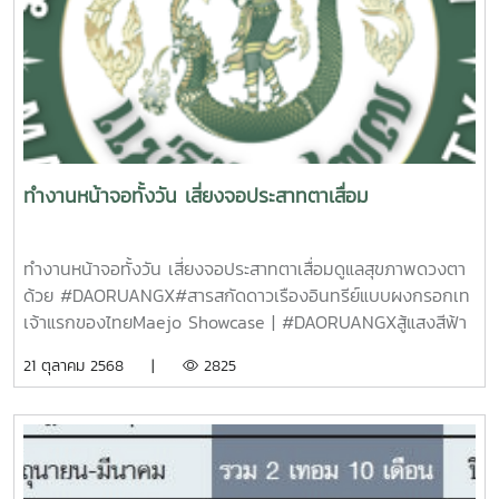
ทำงานหน้าจอทั้งวัน เสี่ยงจอประสาทตาเสื่อม
ทำงานหน้าจอทั้งวัน เสี่ยงจอประสาทตาเสื่อมดูแลสุขภาพดวงตา
ด้วย #DAORUANGX#สารสกัดดาวเรืองอินทรีย์แบบผงกรอกเท
เจ้าแรกของไทยMaejo Showcase | #DAORUANGXสู้แสงสีฟ้า
บำรุงดวงตา ด้วยสารสกัดดาวเรืองอินทรีย์ผลงานนักศึกษา
21 ตุลาคม 2568 |
2825
บัณฑิตศึกษา คณะวิศวกรรมฯ ม.แม่โจ้พร้อมแล้วไปดูโชว์กัน
เลย....ๆShowcase by ฝ่ายสื่อสารองค์กรมหาวิทยาลัยแม่โจ้ 0
53873016https://www.facebook.com/share/v/1A8gU2SzPd/