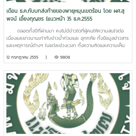
เชื่อว่า หากมาตรการดังกล่าวเหล่านี้ได้รับการดูแลปฏิบัติจาก
โอกาสการเป็นเจ้าของรถยนต์คันแรกในชีวิตไป แต่นั่นอาจเป็น
หน้า) อย่างรวดเร็วมาก ซึ่งยากที่ใครจะไปยับยั้งทัดทานได้ คงมี
ช่วยลดอุณหภูมิและบรรเทาความแห้งแล้ง) แต่เชื่อได้ว่า การทำ
ด้านสังคม แต่น่าเสียดายที่ในปีนี้ยังไม่มีความชัดเจนในทางปฏิบัติ
รับประโยชน์ไปเต็มๆง่ายๆมากกว่าใครดังนั้น กรณีนี้จึงไม่น่าจะ
องค์กรต่างๆ ที่เกี่ยวข้อง โดยเฉพาะองค์กรปกครองส่วนท้องถิ่น
เรื่องดีก็ได้ หากได้หันมาทบทวนเรื่องนี้กันอย่างรอบคอบอีกครั้ง
เดือน ธ.ค.กับบทส่งท้ายของพายุหมุนเขตร้อน โดย ผศ.สุ
แต่จะต้องปรับตัวไปตามสถานการณ์ โดยต้องไม่ละทิ้งรากเหง้า
กิจกรรมตามประเพณีของเทศกาลสงกรานต์น่าจะช่วยผ่อนคลาย
วิธีนี้จึงยังไม่เห็นผลอย่างจริงจังประการสุดท้าย คนที่ได้รับผลกระ
ปลาบปลื้มเท่าไรนัก เพราะนอกจากงบประมาณของชาติจะสูญไป
เช่น อบจ. อบต. และเทศบาลต่างๆ เป็นต้น ซึ่งหากหน่วยงานเหล่า
หนึ่ง (อ่านต่อบทความแบบ PDF คลิ๊กที่นี้ที่ผ่านมา ผู้บริโภค
พจน์ เอี้ยงกุญชร (แนวหน้า )5 ธ.ค.2555
เค้าเดิมโดยไม่จำเป็น รวมทั้งต้องไม่นำมาใช้ในสังคมทั่วไปหรือใช้
ความร้อนความแล้ง ในใจลงได้ไม่มากก็น้อย ฉะนั้น ใครที่ยังไม่ได้
ทบจากหมอกควันไม่ใช่ผู้ก่อเหตุ ทั้งนี้จะเห็นได้ว่า ในพื้นที่ที่มีคน
นับแสนล้านบาทกับนโยบายนี้แล้ว เงินตราส่วนหนึ่งยังไหลออกไป
นี้ช่วยกันทำให้เกิดเป็นรูปธรรมในระดับหนึ่งได้ ปัญหามลภาวะทาง
กลุ่มแรกที่ได้รับประโยชน์ไปเต็มๆ แล้วล้วนเป็นผู้ที่ได้ชื่อว่า ผู้มีอัน
อย่างเป็นทางการด้วย ทั้งนี้ เพื่อให้คนรุ่นหลังได้รู้ที่มาที่ไปของ
ทำกิจกรรมดีๆ ตามประเพณีของเทศกาลสงกรานต์นี้ ก็ควรรีบ
อยู่หนาแน่นทั้งในเขตตัวจังหวัด ตัวอำเภอ และในเขตเทศบาล จะมี
ยังต่างประเทศอีกด้วย ขณะที่นโยบายนี้สร้างประโยชน์เพียงเล็ก
อากาศในเขตพื้นที่ภาคเหนือจะไม่รุนแรงเข้าขั้นวิกฤติเหมือนใน ปี
จะกิน เพราะคนเหล่านี้มีเงินมีกำลังซื้ออยู่แล้ว สามารถตัดสินใจได้
ตลอดทั้งปีที่ผ่านมา คงไม่มีข่าวใดที่ผู้คนให้ความสนใจต่อ
ภาษาไทยบ้าง แค่นั้นก็คงน่าจะพอสำหรับการอนุรักษ์ภาษาไทยใน
ลงมือทำก่อนในตอนนี้ อย่าปล่อยให้เทศกาลนี้ผ่านไปโดยไม่ได้ทำ
การรณรงค์ให้งดการเผาในช่วง 80 วันอันตราย (ปลายเดือน
น้อยกับคนในชาติแค่กลุ่มเล็กๆเท่านั้น ซึ่งล้วนไม่ใช่คนยากคนจน
2550 อย่างแน่นอน แต่อย่างไรก็ดี เป็นที่ทราบกัน
ในทันที แม้เดิมคนกลุ่มนี้ไม่ได้คิดจะซื้อรถเพิ่มเพราะไม่มีความ
เนื่องและยาวนานเท่ากับข่าวน้ำท่วมและ อุทกภัย ทั้งข้อมูลข่าวสาร
วันนี้ อย่าง ไรก็ดี แม้อนาคตของภาษาไทยจะผิดแผกแตกต่างออก
อะไรดีๆ บ้างเลยอย่ารอโอกาสหน้า เพราะเวลาและวารีไม่เคยคอย
มกราคมถึงต้นเดือนเมษายน) อย่างเข้มงวด และประชาชนส่วน
แต่เป็นคนชั้นกลางและเหล่ามหาเศรษฐีเจ้าของกิจการร่วมทุนกับ
โดยทั่วไปว่า ในช่วงปลายเดือนมกราคมถึงต้นเดือนเมษายน รวม
จำเป็น(มีใช้อยู่ แล้ว) แต่การได้ประโยชน์เห็นๆ จากการคืนเงินภาษี
และเหตุการณ์ต่างๆ ในแต่ละช่วงเวลา ทั้งความคิดและความเห็น
ไปเรื่อยๆ จนดูเหมือนว่ามันจะไม่เหลือรากเหง้าเค้าเดิมในอนาคต
ใคร บางทีปีหน้าอาจไม่มีโอกาสอีกก็เป็นได้ เพราะพระพุทธองค์
ใหญ่ก็ให้ความร่วมมือด้วยดี เพราะต่างเข้าใจดีว่า ประโยชน์จาก
ต่างชาติแทบทั้งสิ้นและในทางกลับกัน นโยบายรถยนต์คันแรก
ระยะเวลาประมาณ 80 วันนี้ นับเป็นช่วงอันตรายอย่างยิ่งต่อการ
ของรัฐบาลสูงสุดถึงคันละหนึ่งแสนบาท ทำให้คนกลุ่มนี้ต้องรีบ
หลั่งไหลออกมายิ่งกว่ากระแสน้ำ หลายเรื่องถูกนำเสนอออกมา
หากมองในแง่การอนุรักษ์ก็คงเป็นที่น่าตกใจว่ากำลังเกิดวิบัติทาง
ทรงสอนพุทธบริษัทให้ดำเนินชีวิตด้วยความไม่ประมาทผศ.สุพจน์
การเผาขยะมูลฝอยในชุมชนไม่คุ้มกับผลกระทบจากหมอกควันที่
12 กรกฎาคม 2555 |
9808
กลับมีผลทำให้ธุรกิจรถยนต์มือสองต้องซบเซาอย่างช่วยไม่ได้ และ
เกิดหมอกควันจากการเผาไหม้ เพราะเป็นช่วงที่มีอากาศร้อนและ
ฉวยโอกาสทันที การใช้ชื่อคนในครอบครัว หรือแม้แต่คนงานคน
อย่างถูกต้องเป็นจริงตามหลักการทางวิชาการ แต่หลายเรื่องถูก
ภาษาของชาติ แต่อย่างไรก็ตาม หากคิดในทางบวก มองในแง่
เอี้ยงกุญชรคณะวิศวกรรมและอุตสาหกรรมเกษตร มหาวิทยาลัย
เกิดขึ้น อีกทั้งชาวเชียงใหม่เคยได้รับบทเรียนอย่างแสนสาหัสมา
ไม่มีใครช่วย แต่เชื่อว่าในระยะเวลาอีกไม่เกิน ๕ ปี ธุรกิจนี้จะกลับ
แห้งแล้งที่สุด อีกทั้งมีเชื้อไฟสะสมไว้เป็นปริมาณมาก ทั้งชีวมวล
รับใช้ภายในบ้านมาใช้สิทธิจึงไม่ใช่เรื่องแปลก ไม่ผิดเงื่อนไข และไม่
นำเสนอออกมาโดยนักการเมืองอวดรู้และนักวิชาการอวดเก่ง
ของการสื่อสาร ก็ยังต้องยอมรับว่า การสื่อสารด้วยภาษาไทยในโซ
แม่โจ้ที่มา :เนื้อหาจาก (แนวหน้า ) 21 เม.ย 2556
แล้วในปี พ.ศ. 2550 เพราะในปีนั้นมีการตรวจวัดค่า PM10 กลาง
มาคึกคักอีกอย่างแน่นอน เพราะรถยนต์คันแรกจำนวนไม่น้อยจะ
จากป่าไม้และเศษซากพืชทางการเกษตร (หากไม่มีการทยอยเผา
ได้ยากที่จะกระทำ แม้ได้ชื่อว่า รถยนต์คันแรกในทางนิตินัย แต่
เพียงเพื่อสร้างชื่อ สร้างกระแสให้กับตัวเองเป็นสำคัญ (อ่านต่อ
เชียลมีเดียยังคงบรรลุเป้าหมายของการสื่อสาร (เข้าใจกันได้ดีทั้ง
เมืองเชียงใหม่ได้สูงสุดถึง 383 ไมโครกรัมต่อลูกบาศก์เมตรนับ
ต้องถูกปล่อยออกมาสู่ตลาด อันมีสาเหตุมาจากภาระหนี้สินที่ล้น
มาก่อน) ซึ่งถ้าหากมีไฟป่าหรือมีการเผาเศษซากพืชทางการ
กลับกลายเป็นรถยนต์คันที่ 2 3 4 5…ของครอบครัวในทาง
บทความแบบ PDF คลิ๊กที่นี้สถานการณ์เช่นนี้ บางครั้งทำให้
ผู้ส่งสารและผู้รับสาร) แต่มันเป็นเพียงพัฒนาการทางภาษา ที่แม้
ตั้งแต่นั้นมาการรณรงค์ให้งดการเผาในเขตชุมชนทั้งในระดับ
มือของผู้ซื้อที่ยังไม่พร้อมในตอนนี้ และจะเป็นโอกาสอันดีสำหรับผู้
เกษตรพร้อมๆ กันในช่วงนี้ มลพิษทางอากาศจะรุนแรงเข้าขั้น
พฤตินัย ทั้งนี้ขึ้นอยู่กับกำลังซื้อเป็นสำคัญ เพราะโอกาสที่จะซื้อ
ผู้รับข่าวสารเกิดความตื่นตระหนกและเกิดความเข้าใจผิดๆ อยู่เส
ไม่เปลี่ยนในวันนี้ก็คงต้องเปลี่ยนไปในวันหน้า ตามธรรมดาของ
เทศบาลและอบต.นับว่าได้ผลเป็นอย่างดี และยังไม่เคยปรากฏ
บริโภคที่คิดจะซื้อหารถยนต์มือสองไว้ใช้ในตอนนั้นขณะนี้ มีผู้
วิกฤติได้โดยง่าย ขณะนี้ได้ย่างเข้าสู่ช่วง 80 วัน อันตราย
รถยนต์ราคาถูกกว่าปกติเป็นเรือนแสนเช่นนี้ไม่ได้หาง่ายๆ กรณีนี้
มอๆ และเรื่องเกี่ยวกับพายุหมุนเขตร้อน(Tropical Cyclone) ก็
สรรพสิ่งในโลกที่ล้วนเป็นอนิจจัง แต่ถึงอย่างไร ภาษาไทยก็ยังคง
ปัญหาหมอกควันรุนแรงในขั้นวิกฤติได้เท่าปีนั้นอีก แต่ถึงกระนั้นก็
บริโภคที่ด่วนตัดสินใจซื้อรถยนต์คันแรกไปใช้ตั้งแต่ปีก่อนทั้งๆที่ยัง
แล้ว แม้มีบางส่วนบางจังหวัดมีไฟป่าเกิดขึ้นและมีการเผาไร่นา
นับเป็นเรื่องที่น่าเสียดายสำหรับภาษีที่รัฐควรจะได้ แต่กลับต้อง
เป็นอีกเรื่องหนึ่งที่ผู้คนในสังคมให้ความสนใจ เพราะเป็นที่ทราบ
เป็นภาษาไทยของคนไทยที่ไม่เหมือนภาษาใดในโลกอยู่นั่นเองที่มา:
ยังไม่สามารถทำให้ปราศจากปัญหาหมอกควันลงได้อย่างสมบูรณ์
ไม่มีความพร้อม บางส่วนเริ่มมีปัญหาค้างชำระเงินค่างวดแล้ว
ทำให้คุณภาพอากาศต่ำ กว่าค่ามาตรฐาน (120 ไมโครกรัมต่อ
เสียไปให้กับคนมีอันจะกินอยู่แล้วผู้บริโภคกลุ่มต่อมาที่ได้ประโยชน์
กันโดยทั่วไปแล้วว่า พายุหมุนเขตร้อนเป็นปัจจัยสำคัญที่มีอิทธิพล
ภาพและข้อความจาก มติชนออนไลน์ :
เช่นเดียวกับปีนี้ แม้สถานการณ์หลายอย่างจะเป็นใจจนสามารถ
(ตามรายงานข่าวของวงการสินเชื่อ) ถึงตรงนี้ เค้าลางของปัญหา
ลูกบาศก์เมตร) อยู่บ้าง แต่สถานการณ์โดยรวมยังคงเป็นที่น่า
ได้แก่ ผู้ที่ครอบครัวยังไม่เคยมีรถยนต์เป็นของตนเองจริงๆ แต่
ทำให้เกิดฝนตกหนักและทำให้เกิด น้ำท่วมได้โดยง่าย แต่ในการให้
http://www.matichon.co.th
ผ่านช่วง 80 วันอันตรายมาได้กว่าครึ่งทางแล้ว แต่สุดท้ายปัญหา
เริ่มปรากฏให้เห็นชัดเจนขึ้น กรณีที่ผู้ซื้อไม่อาจครอบครองรถยนต์
พอใจ แต่ถึงกระนั้น ระยะเวลาที่เหลืออีกราว 2 เดือน ยังคงต้อง
พอจะกัดฟันอดออมเพื่อรถยนต์คันแรกของครอบครัวได้ (มี
ข่าวของนักการเมืองที่เกี่ยวข้องและนักวิชาการที่ขาดความรับผิด
หมอกควันก็ยังยกระดับขึ้นจนถึงขั้นวิกฤติอีกจนได้ แม้ประชาชน
ไว้จนครบ ๕ ปีตามเงื่อนไข จะเป็นด้วยสาเหตุทางการเงินหรือ
เฝ้าดูแลอย่าง ใกล้ชิดต่อไป แม้กรมอุตุนิยมวิทยา
ศักยภาพพอ) และอยู่ในช่วงกำลังมองหารถยนต์ใช้อยู่พอดี จึงนับ
ชอบบางท่าน ทำให้ประชาชนเกิดความเข้าใจที่ผิดพลาดคลาด