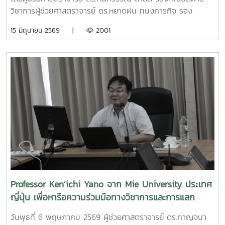
สยามพารากอน กรุงเทพมหานคร เพื่อจัดแสดงผลงานต่อนัก
วิชาการผู้ช่วยศาสตราจารย์ ดร.หยาดฝน ทนงการกิจ รอง
ลงทุนและเครือข่ายธุรกิจ Startup ระดับประเทศและนานาชาติต่อ
คณบดีฝ่ายยุทธศาสตร์และประกันคุณภาพผู้ช่วยศาสตราจารย์
15 มิถุนายน 2569 |
2001
ไปคณะวิศวกรรมและอุตสาหกรรมเกษตร ขอร่วมชื่นชมและภาค
ดร.พิไลวรรณ พรประสิทธ์ ผู้ช่วยคณบดีฝ่ายบริหารและเทคโนโลยี
ภูมิใจในความสามารถ ความคิดสร้างสรรค์ และศักยภาพของ
สารสนเทศรองศาสตราจารย์ ดร.จตุรภัทร วาฤทธิ์ ประธาน
นักศึกษา ที่สามารถต่อยอดองค์ความรู้สู่การสร้างนวัตกรรมและ
หลักสูตรวิศวกรรมศาสตรบัณฑิต สาขาวิศวกรรมอาหารเข้าร่วม
การเป็นผู้ประกอบการแห่งอนาคตได้อย่างโดดเด่นCr:อุทยาน
การอบรมเชิงปฏิบัติการ "SIPOC Model กับการบริหารจัดการ
วิทยาศาสตร์เทคโนโลยีเกษตรและอาหาร Maejo Agro Food
การดำเนินการตามเกณฑ์ EdPEx" ใน วันที่ 12-13 พฤษภาคม
Park
2569 ที่โรงแรมยูนิมมาน โดย ได้รับเกียรติจาก "ผู้ช่วย
(MAP)https://www.facebook.com/share/18ZhSJ8uJx/
ศาสตราจารย์ ดร.สุภัทร พัฒน์วิชัยโชติ" คณะวิศวกรรมศาสตร์
มหาวิทยาลัยเกษตรศาสตร์ เป็นวิทยากรการอบรมครั้งนี้ช่วยส่ง
เสริมให้บุคลากรนำความรู้ที่ได้ ใช้ในการวิเคราะห์ วางระบบและ
เชื่อมโยงกระบวนการ เพื่อมุ่งสู่ความเป็นเลิศขององค์กร
Professor Ken’ichi Yano จาก Mie University ประเทศ
ญี่ปุ่น เพื่อหารือความร่วมมือทางวิชาการและการแลก
เปลี่ยนนักศึกษา
วันพุธที่ 6 พฤษภาคม 2569 ผู้ช่วยศาสตราจารย์ ดร.กาญจนา