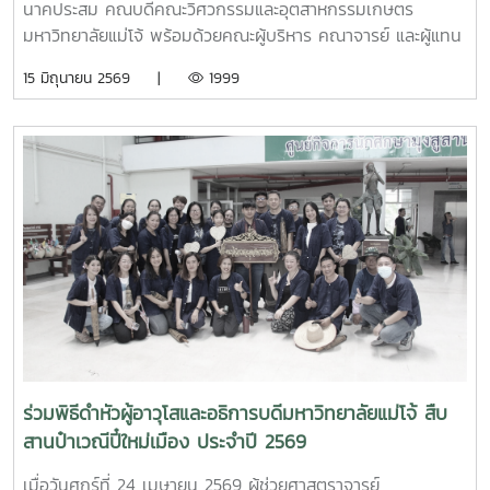
นาคประสม คณบดีคณะวิศวกรรมและอุตสาหกรรมเกษตร
มหาวิทยาลัยแม่โจ้ พร้อมด้วยคณะผู้บริหาร คณาจารย์ และผู้แทน
จากหลักสูตรวิศวกรรมเกษตร วิศวกรรมอาหาร สาขาวิชา
15 มิถุนายน 2569 |
1999
วิทยาศาสตร์การอาหาร หลักสูตรระดับบัณฑิตศึกษา และคณะ
พยาบาลศาสตร์ ร่วมให้การต้อนรับ Professor Ken’ichi Yano
ศาสตราจารย์สาขาวิชาวิศวกรรมเครื่องกล และผู้ช่วยอธิการบดี
ด้านการพัฒนานักวิจัยรุ่นใหม่ จาก Mie University ประเทศ
ญี่ปุ่น ในโอกาสเดินทางมาเยี่ยมชมคณะฯ และหารือแนวทางความ
ร่วมมือทางวิชาการ ณ คณะวิศวกรรมและอุตสาหกรรมเกษตร
มหาวิทยาลัยแม่โจ้ในการนี้ ได้มีการนำเสนอวีดิทัศน์แนะนำ
มหาวิทยาลัยและคณะฯ พร้อมแลกเปลี่ยนแนวทางการสร้างความ
ร่วมมือด้านวิชาการ การวิจัย และการแลกเปลี่ยนนักศึกษาในระดับ
ปริญญาตรีและบัณฑิตศึกษา ระหว่างสองสถาบันProfessor
Ken’ichi Yano ได้นำเสนอผลงานวิจัยในหัวข้อ “Medical,
Welfare, and Care-support Robotics” และ “Automation
Engineering, Welfare Robots and Nursing Care
ร่วมพิธีดำหัวผู้อาวุโสและอธิการบดีมหาวิทยาลัยแม่โจ้ สืบ
Systems” ซึ่งเกี่ยวข้องกับเทคโนโลยีหุ่นยนต์เพื่อการแพทย์ การ
สานป๋าเวณีปี๋ใหม่เมือง ประจำปี 2569
ดูแลผู้สูงอายุ และระบบสนับสนุนงานด้านสวัสดิการและการ
พยาบาล รวมถึงการออกแบบและพัฒนาหุ่นยนต์สำหรับภารกิจ
เมื่อวันศุกร์ที่ 24 เมษายน 2569 ผู้ช่วยศาสตราจารย์