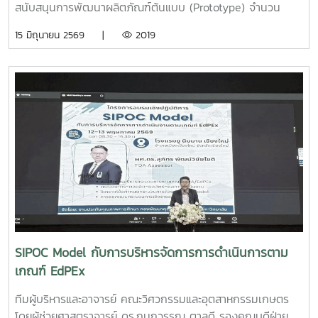
สนับสนุนการพัฒนาผลิตภัณฑ์ต้นแบบ (Prototype) จำนวน
25,000 บาท จากการแข่งขัน Startup Thailand League
15 มิถุนายน 2569 |
2019
2026 รอบภูมิภาค ภาคเหนือ ซึ่งจัดขึ้นเมื่อวันที่ 11 พฤษภาคม
2569 ณ อาคารอำนวยการอุทยานวิทยาศาสตร์ภูมิภาค (ภาค
เหนือ) จังหวัดเชียงใหม่ ผลงาน“เครื่องสกัดกาแฟรูปแบบใหม่โดย
ใช้เทคโนโลยี PLU”สมาชิกทีม• นายอนุพงศ์ เขื่อนแก้วนักศึกษา
ปริญญาโท คณะวิศวกรรมและอุตสาหกรรมเกษตร• นายอาทิตย์
ด่านกระโทกนักศึกษาปริญญาโท คณะวิศวกรรมและอุตสาหกรรม
เกษตร• นายตันติกร กันนานักศึกษาปริญญาตรี คณะ
บริหารธุรกิจ• Nirmala Bhuvana Chandra
Ramisettyนักศึกษาปริญญาโท วิทยาลัยนานาชาติอาจารย์ที่
ปรึกษารองศาสตราจารย์ ดร.จตุรภัทร วาฤทธิ์คณะวิศวกรรมและ
อุตสาหกรรมเกษตรการแข่งขัน Startup Thailand League
2026 เป็นเวทีสำคัญในการส่งเสริมศักยภาพนักศึกษาด้าน
นวัตกรรมและการเป็นผู้ประกอบการรุ่นใหม่ โดยเปิดโอกาสให้
SIPOC Model กับการบริหารจัดการการดำเนินการตาม
นักศึกษาได้นำเสนอแนวคิดธุรกิจและผลงานนวัตกรรมสู่การ
เกณฑ์ EdPEx
พัฒนาเชิงพาณิชย์ในระดับประเทศทั้งนี้ ทีม Coff Brew ได้รับ
คัดเลือกให้พัฒนาผลงานต้นแบบและเตรียมเข้าร่วมกิจกรรม
ทีมผู้บริหารและอาจารย์ คณะวิศวกรรมและอุตสาหกรรมเกษตร
Demo Day ระหว่างวันที่ 25–27 มิถุนายน 2569 ณ ศูนย์การค้า
โดยผู้ช่วยศาสตราจารย์ ดร.กนกวรรณ ตาลดี รองคณบดีฝ่าย