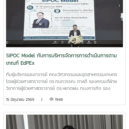
ด่านกระโทกนักศึกษาปริญญาโท คณะวิศวกรรมและอุตสาหกรรม
เกษตร• นายตันติกร กันนานักศึกษาปริญญาตรี คณะ
บริหารธุรกิจ• Nirmala Bhuvana Chandra
Ramisettyนักศึกษาปริญญาโท วิทยาลัยนานาชาติอาจารย์ที่
ปรึกษารองศาสตราจารย์ ดร.จตุรภัทร วาฤทธิ์คณะวิศวกรรมและ
อุตสาหกรรมเกษตรการแข่งขัน Startup Thailand League
2026 เป็นเวทีสำคัญในการส่งเสริมศักยภาพนักศึกษาด้าน
นวัตกรรมและการเป็นผู้ประกอบการรุ่นใหม่ โดยเปิดโอกาสให้
SIPOC Model กับการบริหารจัดการการดำเนินการตาม
นักศึกษาได้นำเสนอแนวคิดธุรกิจและผลงานนวัตกรรมสู่การ
เกณฑ์ EdPEx
พัฒนาเชิงพาณิชย์ในระดับประเทศทั้งนี้ ทีม Coff Brew ได้รับ
คัดเลือกให้พัฒนาผลงานต้นแบบและเตรียมเข้าร่วมกิจกรรม
ทีมผู้บริหารและอาจารย์ คณะวิศวกรรมและอุตสาหกรรมเกษตร
Demo Day ระหว่างวันที่ 25–27 มิถุนายน 2569 ณ ศูนย์การค้า
โดยผู้ช่วยศาสตราจารย์ ดร.กนกวรรณ ตาลดี รองคณบดีฝ่าย
สยามพารากอน กรุงเทพมหานคร เพื่อจัดแสดงผลงานต่อนัก
วิชาการผู้ช่วยศาสตราจารย์ ดร.หยาดฝน ทนงการกิจ รอง
ลงทุนและเครือข่ายธุรกิจ Startup ระดับประเทศและนานาชาติต่อ
คณบดีฝ่ายยุทธศาสตร์และประกันคุณภาพผู้ช่วยศาสตราจารย์
15 มิถุนายน 2569 |
1946
ไปคณะวิศวกรรมและอุตสาหกรรมเกษตร ขอร่วมชื่นชมและภาค
ดร.พิไลวรรณ พรประสิทธ์ ผู้ช่วยคณบดีฝ่ายบริหารและเทคโนโลยี
ภูมิใจในความสามารถ ความคิดสร้างสรรค์ และศักยภาพของ
สารสนเทศรองศาสตราจารย์ ดร.จตุรภัทร วาฤทธิ์ ประธาน
นักศึกษา ที่สามารถต่อยอดองค์ความรู้สู่การสร้างนวัตกรรมและ
หลักสูตรวิศวกรรมศาสตรบัณฑิต สาขาวิศวกรรมอาหารเข้าร่วม
การเป็นผู้ประกอบการแห่งอนาคตได้อย่างโดดเด่นCr:อุทยาน
การอบรมเชิงปฏิบัติการ "SIPOC Model กับการบริหารจัดการ
วิทยาศาสตร์เทคโนโลยีเกษตรและอาหาร Maejo Agro Food