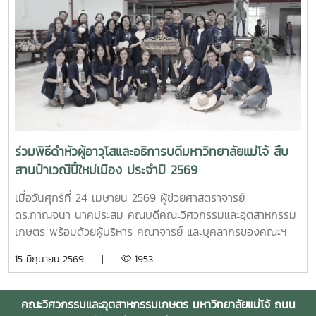
ญี่ปุ่น ในโอกาสเดินทางมาเยี่ยมชมคณะฯ และหารือแนวทางความ
ร่วมมือทางวิชาการ ณ คณะวิศวกรรมและอุตสาหกรรมเกษตร
มหาวิทยาลัยแม่โจ้ในการนี้ ได้มีการนำเสนอวีดิทัศน์แนะนำ
มหาวิทยาลัยและคณะฯ พร้อมแลกเปลี่ยนแนวทางการสร้างความ
ร่วมมือด้านวิชาการ การวิจัย และการแลกเปลี่ยนนักศึกษาในระดับ
ปริญญาตรีและบัณฑิตศึกษา ระหว่างสองสถาบันProfessor
Ken’ichi Yano ได้นำเสนอผลงานวิจัยในหัวข้อ “Medical,
Welfare, and Care-support Robotics” และ “Automation
Engineering, Welfare Robots and Nursing Care
ร่วมพิธีดำหัวผู้อาวุโสและอธิการบดีมหาวิทยาลัยแม่โจ้ สืบ
Systems” ซึ่งเกี่ยวข้องกับเทคโนโลยีหุ่นยนต์เพื่อการแพทย์ การ
สานป๋าเวณีปี๋ใหม่เมือง ประจำปี 2569
ดูแลผู้สูงอายุ และระบบสนับสนุนงานด้านสวัสดิการและการ
พยาบาล รวมถึงการออกแบบและพัฒนาหุ่นยนต์สำหรับภารกิจ
เมื่อวันศุกร์ที่ 24 เมษายน 2569 ผู้ช่วยศาสตราจารย์
เฉพาะ เช่น การเกษตร การช่วยเหลือผู้ประสบภัยและงานเสี่ยง
ดร.กาญจนา นาคประสม คณบดีคณะวิศวกรรมและอุตสาหกรรม
อันตรายอื่นๆนอกจากนี้ ผู้แทนจากหลักสูตรวิศวกรรมเกษตร
เกษตร พร้อมด้วยผู้บริหาร คณาจารย์ และบุคลากรของคณะฯ
วิศวกรรมอาหาร สาขาวิชาวิทยาศาสตร์การอาหาร หลักสูตรระดับ
เข้าร่วมพิธีดำหัวผู้อาวุโสและอธิการบดีมหาวิทยาลัยแม่โจ้ ภายใต้
15 มิถุนายน 2569 |
1953
บัณฑิตศึกษา และพยาบาลศาสตร์ ได้นำเสนอผลงานวิจัยเด่น
โครงการ “สืบสานป๋าเวณีปี๋ใหม่เมือง” ประจำปี 2569ในการนี้
รวมถึงหน่วยปฏิบัติการและห้องปฏิบัติการเฉพาะทางของแต่ละ
คณะวิศวกรรมและอุตสาหกรรมเกษตรได้ร่วมตั้งแถวขบวนอย่าง
หลักสูตร ก่อนนำเยี่ยมชมห้องปฏิบัติการและหน่วยวิจัยต่าง ๆ
เป็นระเบียบ โดยมี ผู้ช่วยศาสตราจารย์ ดร.ธีระพล เสนพันธุ์ เป็น
คณะวิศวกรรมและอุตสาหกรรมเกษตร มหาวิทยาลัยแม่โจ้ ถนน
ภายในคณะฯ เพื่อแลกเปลี่ยนองค์ความรู้และสร้างเครือข่ายความ
ผู้ถือป้ายประจำขบวน สะท้อนถึงความพร้อมเพรียงและความเป็น