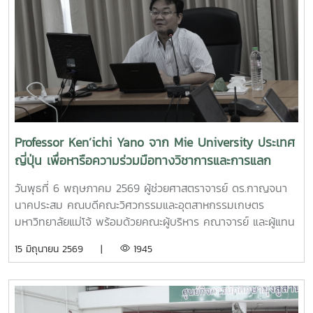
การดำเนินการตามเกณฑ์ EdPEx" ใน วันที่ 12-13 พฤษภาคม
Park
2569 ที่โรงแรมยูนิมมาน โดย ได้รับเกียรติจาก "ผู้ช่วย
(MAP)https://www.facebook.com/share/18ZhSJ8uJx/
ศาสตราจารย์ ดร.สุภัทร พัฒน์วิชัยโชติ" คณะวิศวกรรมศาสตร์
มหาวิทยาลัยเกษตรศาสตร์ เป็นวิทยากรการอบรมครั้งนี้ช่วยส่ง
เสริมให้บุคลากรนำความรู้ที่ได้ ใช้ในการวิเคราะห์ วางระบบและ
เชื่อมโยงกระบวนการ เพื่อมุ่งสู่ความเป็นเลิศขององค์กร
Professor Ken’ichi Yano จาก Mie University ประเทศ
ญี่ปุ่น เพื่อหารือความร่วมมือทางวิชาการและการแลก
เปลี่ยนนักศึกษา
วันพุธที่ 6 พฤษภาคม 2569 ผู้ช่วยศาสตราจารย์ ดร.กาญจนา
นาคประสม คณบดีคณะวิศวกรรมและอุตสาหกรรมเกษตร
มหาวิทยาลัยแม่โจ้ พร้อมด้วยคณะผู้บริหาร คณาจารย์ และผู้แทน
จากหลักสูตรวิศวกรรมเกษตร วิศวกรรมอาหาร สาขาวิชา
15 มิถุนายน 2569 |
1945
วิทยาศาสตร์การอาหาร หลักสูตรระดับบัณฑิตศึกษา และคณะ
พยาบาลศาสตร์ ร่วมให้การต้อนรับ Professor Ken’ichi Yano
ศาสตราจารย์สาขาวิชาวิศวกรรมเครื่องกล และผู้ช่วยอธิการบดี
ด้านการพัฒนานักวิจัยรุ่นใหม่ จาก Mie University ประเทศ