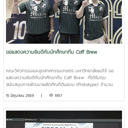
ขอแสดงความยินดีกับนักศึกษาทีม Coff Brew
คณะวิศวกรรมและอุตสาหกรรมเกษตร มหาวิทยาลัยแม่โจ้ ขอ
แสดงความยินดีกับนักศึกษาทีม Coff Brew ที่ได้รับทุน
สนับสนุนการพัฒนาผลิตภัณฑ์ต้นแบบ (Prototype) จำนวน
25,000 บาท จากการแข่งขัน Startup Thailand League
15 มิถุนายน 2569 |
1957
2026 รอบภูมิภาค ภาคเหนือ ซึ่งจัดขึ้นเมื่อวันที่ 11 พฤษภาคม
2569 ณ อาคารอำนวยการอุทยานวิทยาศาสตร์ภูมิภาค (ภาค
เหนือ) จังหวัดเชียงใหม่ ผลงาน“เครื่องสกัดกาแฟรูปแบบใหม่โดย
ใช้เทคโนโลยี PLU”สมาชิกทีม• นายอนุพงศ์ เขื่อนแก้วนักศึกษา
ปริญญาโท คณะวิศวกรรมและอุตสาหกรรมเกษตร• นายอาทิตย์