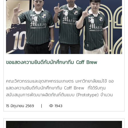
ขอแสดงความยินดีกับนักศึกษาทีม Coff Brew
คณะวิศวกรรมและอุตสาหกรรมเกษตร มหาวิทยาลัยแม่โจ้ ขอ
แสดงความยินดีกับนักศึกษาทีม Coff Brew ที่ได้รับทุน
สนับสนุนการพัฒนาผลิตภัณฑ์ต้นแบบ (Prototype) จำนวน
25,000 บาท จากการแข่งขัน Startup Thailand League
15 มิถุนายน 2569 |
1943
2026 รอบภูมิภาค ภาคเหนือ ซึ่งจัดขึ้นเมื่อวันที่ 11 พฤษภาคม
2569 ณ อาคารอำนวยการอุทยานวิทยาศาสตร์ภูมิภาค (ภาค
เหนือ) จังหวัดเชียงใหม่ ผลงาน“เครื่องสกัดกาแฟรูปแบบใหม่โดย