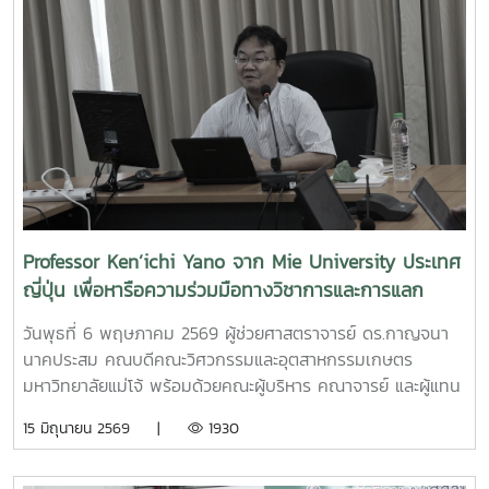
การเป็นผู้ประกอบการแห่งอนาคตได้อย่างโดดเด่นCr:อุทยาน
การอบรมเชิงปฏิบัติการ "SIPOC Model กับการบริหารจัดการ
วิทยาศาสตร์เทคโนโลยีเกษตรและอาหาร Maejo Agro Food
การดำเนินการตามเกณฑ์ EdPEx" ใน วันที่ 12-13 พฤษภาคม
Park
2569 ที่โรงแรมยูนิมมาน โดย ได้รับเกียรติจาก "ผู้ช่วย
(MAP)https://www.facebook.com/share/18ZhSJ8uJx/
ศาสตราจารย์ ดร.สุภัทร พัฒน์วิชัยโชติ" คณะวิศวกรรมศาสตร์
มหาวิทยาลัยเกษตรศาสตร์ เป็นวิทยากรการอบรมครั้งนี้ช่วยส่ง
เสริมให้บุคลากรนำความรู้ที่ได้ ใช้ในการวิเคราะห์ วางระบบและ
เชื่อมโยงกระบวนการ เพื่อมุ่งสู่ความเป็นเลิศขององค์กร
Professor Ken’ichi Yano จาก Mie University ประเทศ
ญี่ปุ่น เพื่อหารือความร่วมมือทางวิชาการและการแลก
เปลี่ยนนักศึกษา
วันพุธที่ 6 พฤษภาคม 2569 ผู้ช่วยศาสตราจารย์ ดร.กาญจนา
นาคประสม คณบดีคณะวิศวกรรมและอุตสาหกรรมเกษตร
มหาวิทยาลัยแม่โจ้ พร้อมด้วยคณะผู้บริหาร คณาจารย์ และผู้แทน
จากหลักสูตรวิศวกรรมเกษตร วิศวกรรมอาหาร สาขาวิชา
15 มิถุนายน 2569 |
1930
วิทยาศาสตร์การอาหาร หลักสูตรระดับบัณฑิตศึกษา และคณะ
พยาบาลศาสตร์ ร่วมให้การต้อนรับ Professor Ken’ichi Yano