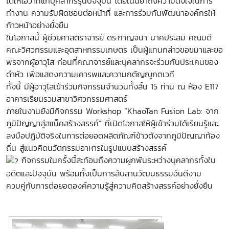
ได้ให้โอวาทแก่บุคลากรรุ่นปัจจุบัน โดยเน้นย้ำถึงความตั้งใจในการ
ทำงาน ความรับผิดชอบต่อหน้าที่ และการร่วมกันพัฒนาองค์กรให้
ก้าวหน้าอย่างยั่งยืน
ในโอกาสนี้ ผู้ช่วยศาสตราจารย์ ดร.กาญจนา นาคประสม คณบดี
คณะวิศวกรรมและอุตสาหกรรมเกษตร เป็นผู้แทนกล่าวขอขมาและขอ
พรจากผู้อาวุโส ก่อนที่คณาจารย์และบุคลากรจะร่วมกันประเคนของ
ดำหัว เพื่อแสดงความเคารพและความกตัญญูกตเวที
ทั้งนี้ มีผู้อาวุโสเข้าร่วมกิจกรรมจำนวนทั้งสิ้น 15 ท่าน ณ ห้อง E117
อาคารเรียนรวมสาขาวิศวกรรมศาสตร์
ภายในงานยังมีกิจกรรม Workshop “KhaoTan Fusion Lab: จาก
ภูมิปัญญาสู่สแน็คสร้างสรรค์” ที่เปิดโอกาสให้ผู้เข้าร่วมได้เรียนรู้และ
ลงมือปฏิบัติจริงในการต่อยอดผลิตภัณฑ์ข้าวตังจากภูมิปัญญาท้อง
ถิ่น สู่แนวคิดนวัตกรรมอาหารในรูปแบบสร้างสรรค์
กิจกรรมในครั้งนี้สะท้อนถึงความผูกพันระหว่างบุคลากรทั้งใน
อดีตและปัจจุบัน พร้อมทั้งเป็นการสืบสานวัฒนธรรมอันดีงาม
ควบคู่กับการต่อยอดองค์ความรู้สู่ความคิดสร้างสรรค์อย่างยั่งยืน