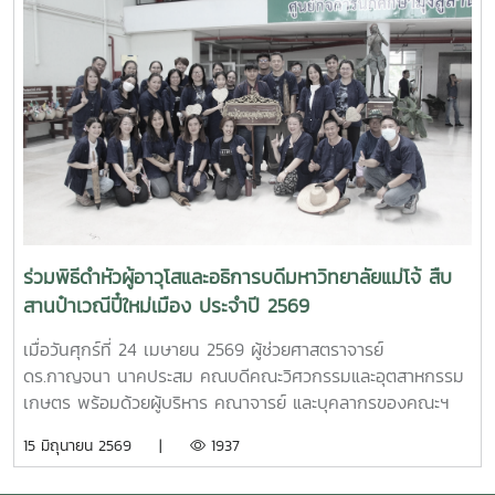
ศาสตราจารย์สาขาวิชาวิศวกรรมเครื่องกล และผู้ช่วยอธิการบดี
ด้านการพัฒนานักวิจัยรุ่นใหม่ จาก Mie University ประเทศ
ญี่ปุ่น ในโอกาสเดินทางมาเยี่ยมชมคณะฯ และหารือแนวทางความ
ร่วมมือทางวิชาการ ณ คณะวิศวกรรมและอุตสาหกรรมเกษตร
มหาวิทยาลัยแม่โจ้ในการนี้ ได้มีการนำเสนอวีดิทัศน์แนะนำ
มหาวิทยาลัยและคณะฯ พร้อมแลกเปลี่ยนแนวทางการสร้างความ
ร่วมมือด้านวิชาการ การวิจัย และการแลกเปลี่ยนนักศึกษาในระดับ
ปริญญาตรีและบัณฑิตศึกษา ระหว่างสองสถาบันProfessor
Ken’ichi Yano ได้นำเสนอผลงานวิจัยในหัวข้อ “Medical,
Welfare, and Care-support Robotics” และ “Automation
Engineering, Welfare Robots and Nursing Care
ร่วมพิธีดำหัวผู้อาวุโสและอธิการบดีมหาวิทยาลัยแม่โจ้ สืบ
Systems” ซึ่งเกี่ยวข้องกับเทคโนโลยีหุ่นยนต์เพื่อการแพทย์ การ
สานป๋าเวณีปี๋ใหม่เมือง ประจำปี 2569
ดูแลผู้สูงอายุ และระบบสนับสนุนงานด้านสวัสดิการและการ
พยาบาล รวมถึงการออกแบบและพัฒนาหุ่นยนต์สำหรับภารกิจ
เมื่อวันศุกร์ที่ 24 เมษายน 2569 ผู้ช่วยศาสตราจารย์
เฉพาะ เช่น การเกษตร การช่วยเหลือผู้ประสบภัยและงานเสี่ยง
ดร.กาญจนา นาคประสม คณบดีคณะวิศวกรรมและอุตสาหกรรม
อันตรายอื่นๆนอกจากนี้ ผู้แทนจากหลักสูตรวิศวกรรมเกษตร
เกษตร พร้อมด้วยผู้บริหาร คณาจารย์ และบุคลากรของคณะฯ
วิศวกรรมอาหาร สาขาวิชาวิทยาศาสตร์การอาหาร หลักสูตรระดับ
เข้าร่วมพิธีดำหัวผู้อาวุโสและอธิการบดีมหาวิทยาลัยแม่โจ้ ภายใต้
15 มิถุนายน 2569 |
1937
บัณฑิตศึกษา และพยาบาลศาสตร์ ได้นำเสนอผลงานวิจัยเด่น
โครงการ “สืบสานป๋าเวณีปี๋ใหม่เมือง” ประจำปี 2569ในการนี้
รวมถึงหน่วยปฏิบัติการและห้องปฏิบัติการเฉพาะทางของแต่ละ
คณะวิศวกรรมและอุตสาหกรรมเกษตรได้ร่วมตั้งแถวขบวนอย่าง