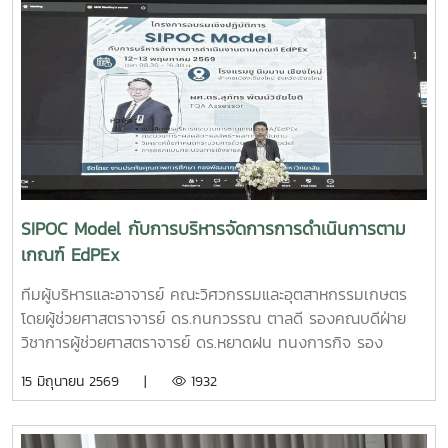
ใช้เทคโนโลยี PLU”สมาชิกทีม• นายอนุพงศ์ เขื่อนแก้วนักศึกษา
ปริญญาโท คณะวิศวกรรมและอุตสาหกรรมเกษตร• นายอาทิตย์
ด่านกระโทกนักศึกษาปริญญาโท คณะวิศวกรรมและอุตสาหกรรม
เกษตร• นายตันติกร กันนานักศึกษาปริญญาตรี คณะ
บริหารธุรกิจ• Nirmala Bhuvana Chandra
Ramisettyนักศึกษาปริญญาโท วิทยาลัยนานาชาติอาจารย์ที่
ปรึกษารองศาสตราจารย์ ดร.จตุรภัทร วาฤทธิ์คณะวิศวกรรมและ
อุตสาหกรรมเกษตรการแข่งขัน Startup Thailand League
2026 เป็นเวทีสำคัญในการส่งเสริมศักยภาพนักศึกษาด้าน
นวัตกรรมและการเป็นผู้ประกอบการรุ่นใหม่ โดยเปิดโอกาสให้
SIPOC Model กับการบริหารจัดการการดำเนินการตาม
นักศึกษาได้นำเสนอแนวคิดธุรกิจและผลงานนวัตกรรมสู่การ
เกณฑ์ EdPEx
พัฒนาเชิงพาณิชย์ในระดับประเทศทั้งนี้ ทีม Coff Brew ได้รับ
คัดเลือกให้พัฒนาผลงานต้นแบบและเตรียมเข้าร่วมกิจกรรม
ทีมผู้บริหารและอาจารย์ คณะวิศวกรรมและอุตสาหกรรมเกษตร
Demo Day ระหว่างวันที่ 25–27 มิถุนายน 2569 ณ ศูนย์การค้า
โดยผู้ช่วยศาสตราจารย์ ดร.กนกวรรณ ตาลดี รองคณบดีฝ่าย
สยามพารากอน กรุงเทพมหานคร เพื่อจัดแสดงผลงานต่อนัก
วิชาการผู้ช่วยศาสตราจารย์ ดร.หยาดฝน ทนงการกิจ รอง
ลงทุนและเครือข่ายธุรกิจ Startup ระดับประเทศและนานาชาติต่อ
คณบดีฝ่ายยุทธศาสตร์และประกันคุณภาพผู้ช่วยศาสตราจารย์
15 มิถุนายน 2569 |
1932
ไปคณะวิศวกรรมและอุตสาหกรรมเกษตร ขอร่วมชื่นชมและภาค
ดร.พิไลวรรณ พรประสิทธ์ ผู้ช่วยคณบดีฝ่ายบริหารและเทคโนโลยี
ภูมิใจในความสามารถ ความคิดสร้างสรรค์ และศักยภาพของ
สารสนเทศรองศาสตราจารย์ ดร.จตุรภัทร วาฤทธิ์ ประธาน
นักศึกษา ที่สามารถต่อยอดองค์ความรู้สู่การสร้างนวัตกรรมและ
หลักสูตรวิศวกรรมศาสตรบัณฑิต สาขาวิศวกรรมอาหารเข้าร่วม