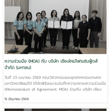
ใหม่เมือง และถ่ายทอดประสบการณ์ในการมีส่วนร่วมจัดตั้งคณะฯ
collaboration and explore future opportunities for
ในช่วงที่ดำรงตำแหน่งผู้บริหารมหาวิทยาลัย สะท้อนถึงความมุ่งมั่น
student exchange programs between the two
และรากฐานสำคัญของการพัฒนาคณะจนถึงปัจจุบันนอกจากนี้
institutions.During the meeting, participants viewed
รองศาสตราจารย์ กิตติพงษ์ วุฒิจำนงค์ ตัวแทนผู้อาวุโส ได้ให้
institutional introduction videos of Maejo University
โอวาทแก่บุคลากรรุ่นปัจจุบัน โดยเน้นย้ำถึงความตั้งใจในการ
and the Faculty of Engineering and Agro-Industry,
ทำงาน ความรับผิดชอบต่อหน้าที่ และการร่วมกันพัฒนาองค์กรให้
followed by discussions on academic cooperation,
ก้าวหน้าอย่างยั่งยืนในโอกาสนี้ ผู้ช่วยศาสตราจารย์ ดร.กาญจนา
research collaboration, and student exchange programs
นาคประสม คณบดีคณะวิศวกรรมและอุตสาหกรรมเกษตร เป็นผู้
at both undergraduate and graduate levels.Professor
แทนกล่าวขอขมาและขอพรจากผู้อาวุโส ก่อนที่คณาจารย์และ
Ken’ichi Yano delivered a keynote presentation on
บุคลากรจะร่วมกันประเคนของดำหัว เพื่อแสดงความเคารพและ
“Medical, Welfare, and Care-support Robotics” and
ความกตัญญูกตเวทีทั้งนี้ มีผู้อาวุโสเข้าร่วมกิจกรรมจำนวนทั้งสิ้น
ความร่วมมือ (MOA) กับ บริษัท เชียงใหม่โฟรเซ่นฟู้ดส์
“Automation Engineering, Welfare Robots and Nursing
15 ท่าน ณ ห้อง E117 อาคารเรียนรวมสาขาวิศวกรรมศาสตร์
จำกัด (มหาชน)
Care Systems,” highlighting innovative robotics
ภายในงานยังมีกิจกรรม Workshop “KhaoTan Fusion Lab:
technologies for healthcare, elderly care, and welfare
วันที่ 23 เมษายน 2569 คณะวิศวกรรมและอุตสาหกรรมเกษตร
จากภูมิปัญญาสู่สแน็คสร้างสรรค์” ที่เปิดโอกาสให้ผู้เข้าร่วมได้เรียน
support systems.In addition, representatives from the
มหาวิทยาลัยแม่โจ้ ได้จัดพิธีลงนามบันทึกความตกลงความร่วมมือ
รู้และลงมือปฏิบัติจริงในการต่อยอดผลิตภัณฑ์ข้าวตังจาก
Agricultural Engineering Program, Food Engineering
(Memorandum of Agreement: MOA) ร่วมกับ บริษัท เชียง
ภูมิปัญญาท้องถิ่น สู่แนวคิดนวัตกรรมอาหารในรูปแบบสร้างสรรค์
Program, Food Science Program, Graduate Programs, and
ใหม่โฟรเซ่นฟู้ดส์ จำกัด (มหาชน) ณ คณะวิศวกรรมและ
กิจกรรมในครั้งนี้สะท้อนถึงความผูกพันระหว่างบุคลากรทั้งในอดีต
Nursing Program presented their outstanding research
15 มิถุนายน 2569
อุตสาหกรรมเกษตร มหาวิทยาลัยแม่โจ้ จังหวัดเชียงใหม่การลง
และปัจจุบัน พร้อมทั้งเป็นการสืบสานวัฒนธรรมอันดีงาม ควบคู่
projects, specialized laboratories, and academic
นามในครั้งนี้ นำโดยผู้ช่วยศาสตราจารย์ ดร.กาญจนา นาคประสม
กับการต่อยอดองค์ความรู้สู่ความคิดสร้างสรรค์อย่างยั่งยืน
operation units. The visit also included laboratory