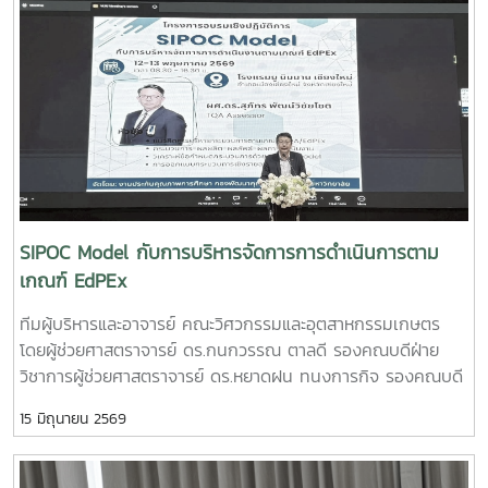
PLU”สมาชิกทีม• นายอนุพงศ์ เขื่อนแก้วนักศึกษาปริญญาโท
คณะวิศวกรรมและอุตสาหกรรมเกษตร• นายอาทิตย์ ด่านกระโท
กนักศึกษาปริญญาโท คณะวิศวกรรมและอุตสาหกรรมเกษตร•
นายตันติกร กันนานักศึกษาปริญญาตรี คณะบริหารธุรกิจ•
Nirmala Bhuvana Chandra Ramisettyนักศึกษาปริญญาโท
วิทยาลัยนานาชาติอาจารย์ที่ปรึกษารองศาสตราจารย์ ดร.จตุรภัทร
วาฤทธิ์คณะวิศวกรรมและอุตสาหกรรมเกษตรการแข่งขัน Startup
Thailand League 2026 เป็นเวทีสำคัญในการส่งเสริมศักยภาพ
นักศึกษาด้านนวัตกรรมและการเป็นผู้ประกอบการรุ่นใหม่ โดยเปิด
โอกาสให้นักศึกษาได้นำเสนอแนวคิดธุรกิจและผลงานนวัตกรรมสู่
SIPOC Model กับการบริหารจัดการการดำเนินการตาม
การพัฒนาเชิงพาณิชย์ในระดับประเทศทั้งนี้ ทีม Coff Brew ได้รับ
เกณฑ์ EdPEx
คัดเลือกให้พัฒนาผลงานต้นแบบและเตรียมเข้าร่วมกิจกรรม
ทีมผู้บริหารและอาจารย์ คณะวิศวกรรมและอุตสาหกรรมเกษตร
Demo Day ระหว่างวันที่ 25–27 มิถุนายน 2569 ณ ศูนย์การค้า
โดยผู้ช่วยศาสตราจารย์ ดร.กนกวรรณ ตาลดี รองคณบดีฝ่าย
สยามพารากอน กรุงเทพมหานคร เพื่อจัดแสดงผลงานต่อนัก
วิชาการผู้ช่วยศาสตราจารย์ ดร.หยาดฝน ทนงการกิจ รองคณบดี
ลงทุนและเครือข่ายธุรกิจ Startup ระดับประเทศและนานาชาติต่อ
ฝ่ายยุทธศาสตร์และประกันคุณภาพผู้ช่วยศาสตราจารย์ ดร.พิไล
ไปคณะวิศวกรรมและอุตสาหกรรมเกษตร ขอร่วมชื่นชมและภาค
15 มิถุนายน 2569
วรรณ พรประสิทธ์ ผู้ช่วยคณบดีฝ่ายบริหารและเทคโนโลยี
ภูมิใจในความสามารถ ความคิดสร้างสรรค์ และศักยภาพของ
สารสนเทศรองศาสตราจารย์ ดร.จตุรภัทร วาฤทธิ์ ประธาน
นักศึกษา ที่สามารถต่อยอดองค์ความรู้สู่การสร้างนวัตกรรมและ
หลักสูตรวิศวกรรมศาสตรบัณฑิต สาขาวิศวกรรมอาหารเข้าร่วม
การเป็นผู้ประกอบการแห่งอนาคตได้อย่างโดดเด่นCr:อุทยาน