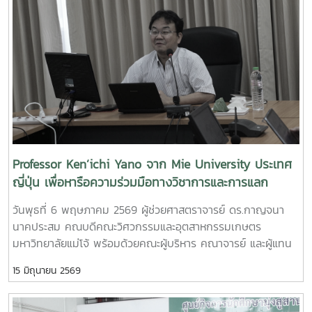
การอบรมเชิงปฏิบัติการ "SIPOC Model กับการบริหารจัดการ
วิทยาศาสตร์เทคโนโลยีเกษตรและอาหาร Maejo Agro Food Park
การดำเนินการตามเกณฑ์ EdPEx" ใน วันที่ 12-13 พฤษภาคม
(MAP)https://www.facebook.com/share/18ZhSJ8uJx/
2569 ที่โรงแรมยูนิมมาน โดย ได้รับเกียรติจาก "ผู้ช่วย
ศาสตราจารย์ ดร.สุภัทร พัฒน์วิชัยโชติ" คณะวิศวกรรมศาสตร์
มหาวิทยาลัยเกษตรศาสตร์ เป็นวิทยากรการอบรมครั้งนี้ช่วยส่ง
เสริมให้บุคลากรนำความรู้ที่ได้ ใช้ในการวิเคราะห์ วางระบบและ
เชื่อมโยงกระบวนการ เพื่อมุ่งสู่ความเป็นเลิศขององค์กร
Professor Ken’ichi Yano จาก Mie University ประเทศ
ญี่ปุ่น เพื่อหารือความร่วมมือทางวิชาการและการแลก
เปลี่ยนนักศึกษา
วันพุธที่ 6 พฤษภาคม 2569 ผู้ช่วยศาสตราจารย์ ดร.กาญจนา
นาคประสม คณบดีคณะวิศวกรรมและอุตสาหกรรมเกษตร
มหาวิทยาลัยแม่โจ้ พร้อมด้วยคณะผู้บริหาร คณาจารย์ และผู้แทน
จากหลักสูตรวิศวกรรมเกษตร วิศวกรรมอาหาร สาขาวิชา
15 มิถุนายน 2569
วิทยาศาสตร์การอาหาร หลักสูตรระดับบัณฑิตศึกษา และคณะ
พยาบาลศาสตร์ ร่วมให้การต้อนรับ Professor Ken’ichi Yano
ศาสตราจารย์สาขาวิชาวิศวกรรมเครื่องกล และผู้ช่วยอธิการบดี