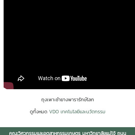
ถุงเพาะชำยางพารารักษ์โลก
ดูทั้งหมด
VDO เทคโนโลยีและนวัตกรรม
คณะวิศวกรรมและอุตสาหกรรมเกษตร มหาวิทยาลัยแม่โจ้ ถนน