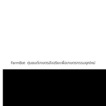
FarmBot: หุ่นยนต์เกษตรอัจฉริยะเพื่อเกษตรกรรมยุคใหม่