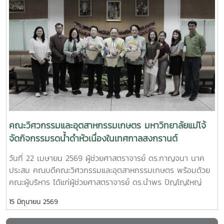
คณบดีคณะวิศวกรรมและอุตสาหกรรมเกษตร มหาวิทยาลัยแม่โจ้
observations and facility tours within the faculty to
และ นางสาววริศรา เก่งการค้า ผู้จัดการทั่วไป บริษัท เชียงใหม่
promote knowledge exchange and future international
โฟรเซ่นฟู้ดส์ จำกัด (มหาชน)โดยมีผู้บริหาร คณาจารย์ และ
collaboration networks.
บุคลากรจากทั้งสองหน่วยงานร่วมเป็นสักขีพยานในพิธี พร้อม
ด้วย ผู้ช่วยศาสตราจารย์ ดร.กนกวรรณ ตาลดี รองคณบดีฝ่าย
วิชาการและการต่างประเทศ ผู้ช่วยศาสตราจารย์ ดร.ศรัญญา
สุวรรณอังกูร และ อาจารย์ ดร.ตรีทิพย์ ชื่นสันต์ความร่วมมือครั้ง
นี้มุ่งเน้นการส่งเสริมและสนับสนุนการพัฒนาศักยภาพนักศึกษา
ผ่านการฝึกประสบการณ์วิชาชีพในสถานประกอบการจริง เปิด
โอกาสให้นักศึกษาได้เรียนรู้จากกระบวนการทำงานในภาค
อุตสาหกรรม และพัฒนาทักษะให้สอดคล้องกับความต้องการของ
คณะวิศวกรรมและอุตสาหกรรมเกษตร มหาวิทยาลัยแม่โจ้
ตลาดแรงงานภายหลังพิธีลงนาม คณะผู้บริหารและผู้แทนจาก
จัดกิจกรรมรดน้ำดำหัวเนื่องในเทศกาลสงกรานต์
บริษัท ได้เข้าเยี่ยมชม Food Robotics and Innovation Lab
วันที่ 22 เมษายน 2569 ผู้ช่วยศาสตราจารย์ ดร.กาญจนา นาค
และ Robotics & Micro Food Factory ซึ่งเป็นแหล่งเรียนรู้ด้าน
ประสม คณบดีคณะวิศวกรรมและอุตสาหกรรมเกษตร พร้อมด้วย
เทคโนโลยีแขนกลและระบบอัตโนมัติในอุตสาหกรรมอาหาร โดยมี
คณะผู้บริหาร ได้แก่ผู้ช่วยศาสตราจารย์ ดร.นำพร ปัญโญใหญ่
อาจารย์ ดร.ชวกร ศรีเงินยวง เป็นผู้นำเสนอและให้ข้อมูลเกี่ยวกับ
รองคณบดีฝ่ายวิจัย นวัตกรรม และบริการวิชาการผู้ช่วย
การเรียนการสอน งานวิจัย และการประยุกต์ใช้เทคโนโลยีดังกล่าว
15 มิถุนายน 2569
ศาสตราจารย์ ดร.กนกวรรณ ตาลดี รองคณบดีฝ่ายวิชาการและ
ในภาคอุตสาหกรรมนอกจากนี้ ความร่วมมือยังครอบคลุมถึงการ
การต่างประเทศ ผู้ช่วยศาสตราจารย์ ดร.แพรวพรรณ จอมงาม ผู้
พัฒนาทักษะ การถ่ายทอดองค์ความรู้ การคัดเลือกนักศึกษาเข้า