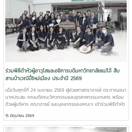
ด้านการพัฒนานักวิจัยรุ่นใหม่ จาก Mie University ประเทศ
ญี่ปุ่น ในโอกาสเดินทางมาเยี่ยมชมคณะฯ และหารือแนวทางความ
ร่วมมือทางวิชาการ ณ คณะวิศวกรรมและอุตสาหกรรมเกษตร
มหาวิทยาลัยแม่โจ้ในการนี้ ได้มีการนำเสนอวีดิทัศน์แนะนำ
มหาวิทยาลัยและคณะฯ พร้อมแลกเปลี่ยนแนวทางการสร้างความ
ร่วมมือด้านวิชาการ การวิจัย และการแลกเปลี่ยนนักศึกษาในระดับ
ปริญญาตรีและบัณฑิตศึกษา ระหว่างสองสถาบันProfessor
Ken’ichi Yano ได้นำเสนอผลงานวิจัยในหัวข้อ “Medical,
Welfare, and Care-support Robotics” และ “Automation
Engineering, Welfare Robots and Nursing Care Systems”
ร่วมพิธีดำหัวผู้อาวุโสและอธิการบดีมหาวิทยาลัยแม่โจ้ สืบ
ซึ่งเกี่ยวข้องกับเทคโนโลยีหุ่นยนต์เพื่อการแพทย์ การดูแลผู้สูงอายุ
สานป๋าเวณีปี๋ใหม่เมือง ประจำปี 2569
และระบบสนับสนุนงานด้านสวัสดิการและการพยาบาล รวมถึงการ
เมื่อวันศุกร์ที่ 24 เมษายน 2569 ผู้ช่วยศาสตราจารย์ ดร.กาญจนา
ออกแบบและพัฒนาหุ่นยนต์สำหรับภารกิจเฉพาะ เช่น การเกษตร
นาคประสม คณบดีคณะวิศวกรรมและอุตสาหกรรมเกษตร พร้อม
การช่วยเหลือผู้ประสบภัยและงานเสี่ยงอันตรายอื่นๆนอกจากนี้ ผู้
ด้วยผู้บริหาร คณาจารย์ และบุคลากรของคณะฯ เข้าร่วมพิธีดำหัว
แทนจากหลักสูตรวิศวกรรมเกษตร วิศวกรรมอาหาร สาขาวิชา
ผู้อาวุโสและอธิการบดีมหาวิทยาลัยแม่โจ้ ภายใต้โครงการ “สืบสาน
วิทยาศาสตร์การอาหาร หลักสูตรระดับบัณฑิตศึกษา และพยาบาล
15 มิถุนายน 2569
ป๋าเวณีปี๋ใหม่เมือง” ประจำปี 2569ในการนี้ คณะวิศวกรรมและ
ศาสตร์ ได้นำเสนอผลงานวิจัยเด่น รวมถึงหน่วยปฏิบัติการและห้อง
อุตสาหกรรมเกษตรได้ร่วมตั้งแถวขบวนอย่างเป็นระเบียบ โดยมี ผู้
ปฏิบัติการเฉพาะทางของแต่ละหลักสูตร ก่อนนำเยี่ยมชมห้อง