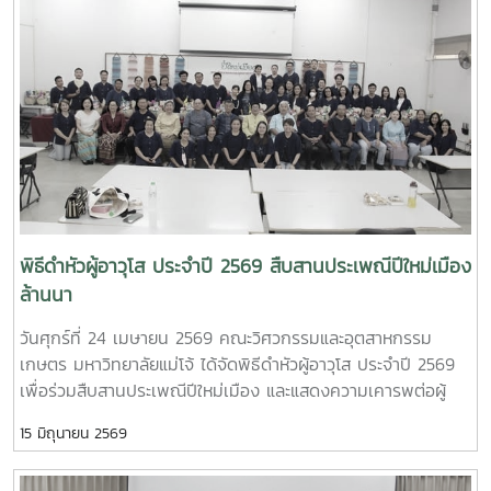
ช่วยศาสตราจารย์ ดร.ธีระพล เสนพันธุ์ เป็นผู้ถือป้ายประจำขบวน
ปฏิบัติการและหน่วยวิจัยต่าง ๆ ภายในคณะฯ เพื่อแลกเปลี่ยนองค์
สะท้อนถึงความพร้อมเพรียงและความเป็นหนึ่งเดียวของบุคลากร
ความรู้และสร้างเครือข่ายความร่วมมือระหว่างประเทศใน
ในคณะฯกิจกรรมดังกล่าวจัดขึ้นเพื่อสืบสานประเพณีปีใหม่เมือง
อนาคตFaculty of Engineering and Agro-Industry, Maejo
ของชาวล้านนา และเปิดโอกาสให้บุคลากรได้ร่วมแสดงความเคารพ
University Welcomes Professor Ken’ichi Yano from Mie
คารวะ และขอพรจากผู้อาวุโสและผู้บริหารมหาวิทยาลัย อันเป็นการ
University, Japan, for Academic Collaboration
ส่งเสริมคุณค่าทางวัฒนธรรมและความสัมพันธ์อันดีภายในองค์กร
Discussion and Student Exchange OpportunitiesOn
ณ อาคารศูนย์กีฬาทศมิตรทรบพิตร มหาวิทยาลัยแม่โจ้ จังหวัด
Wednesday, May 6, 2026, Asst. Prof. Dr. Kanjana
เชียงใหม่นอกจากนี้ คณะวิศวกรรมและอุตสาหกรรมเกษตรยังได้
Narkprasom, Dean of the Faculty of Engineering and
ส่งบุคลากรเข้าร่วมกิจกรรมภายในงาน อาทิ การประกวดลาบ
Agro-Industry, Maejo University, together with faculty
เมือง และการประกวดนวัตกรรมการแปรรูปผลิตผลทางการเกษตร
administrators, lecturers, and representatives from the
เป็นเครื่องดื่มด้วยภูมิปัญญาท้องถิ่น ซึ่งแสดงถึงศักยภาพและ
พิธีดำหัวผู้อาวุโส ประจำปี 2569 สืบสานประเพณีปีใหม่เมือง
Agricultural Engineering Program, Food Engineering
ความคิดสร้างสรรค์ของบุคลากรคณะฯ การเข้าร่วมกิจกรรมใน
ล้านนา
Program, Food Science Program, Graduate Programs, and
ครั้งนี้สะท้อนถึงความร่วมมือ ความสามัคคี และการสืบสาน
Faculty of Nursing, warmly welcomed Professor Ken’ichi
วันศุกร์ที่ 24 เมษายน 2569 คณะวิศวกรรมและอุตสาหกรรม
วัฒนธรรมอันดีงามของบุคลากรคณะวิศวกรรมและอุตสาหกรรม
Yano from the Faculty of Engineering, Mie University,
เกษตร มหาวิทยาลัยแม่โจ้ ได้จัดพิธีดำหัวผู้อาวุโส ประจำปี 2569
เกษตรอย่างต่อเนื่อง
Japan.Professor Ken’ichi Yano currently serves as
เพื่อร่วมสืบสานประเพณีปีใหม่เมือง และแสดงความเคารพต่อผู้
Assistant to the President for Early-Career Researcher
อาวุโส อันเป็นวัฒนธรรมอันดีงามของชาวล้านนาโดยได้รับเกียรติ
Development and Head of the Intelligent Robotics
15 มิถุนายน 2569
จาก รองศาสตราจารย์ ดร.เทพ พงษ์พานิช นายกสภา
Laboratory, Department of Mechanical Engineering, Mie
มหาวิทยาลัย เข้าร่วมกิจกรรม พร้อมกล่าวอวยพรเนื่องในโอกาสปี
University.The visit aimed to strengthen academic