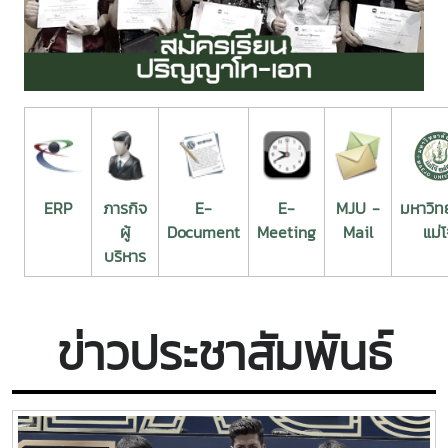
ERP
ภารกิจ
E-
E-
MJU -
มหาวิท
ผู้
Document
Meeting
Mail
แม่โ
บริหาร
ข่าวประชาสัมพันธ์