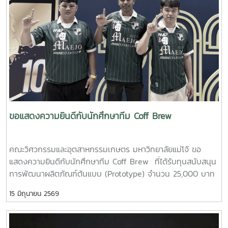
ขอแสดงความยินดีกับนักศึกษาทีม Coff Brew
คณะวิศวกรรมและอุตสาหกรรมเกษตร มหาวิทยาลัยแม่โจ้ ขอ
แสดงความยินดีกับนักศึกษาทีม Coff Brew ที่ได้รับทุนสนับสนุน
การพัฒนาผลิตภัณฑ์ต้นแบบ (Prototype) จำนวน 25,000 บาท
จากการแข่งขัน Startup Thailand League 2026 รอบภูมิภาค
15 มิถุนายน 2569
ภาคเหนือ ซึ่งจัดขึ้นเมื่อวันที่ 11 พฤษภาคม 2569 ณ อาคาร
อำนวยการอุทยานวิทยาศาสตร์ภูมิภาค (ภาคเหนือ) จังหวัด
เชียงใหม่ ผลงาน“เครื่องสกัดกาแฟรูปแบบใหม่โดยใช้เทคโนโลยี