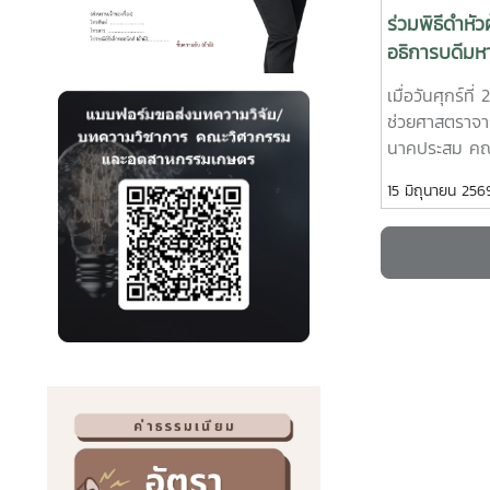
นักศึกษาปริ
ร่วมพิธีดำหัว
อุตสาหกรรมเก
อธิการบดีมหา
กนักศึกษาปร
สืบสานป๋าเวณี
อุตสาหกรรมเก
เมื่อวันศุกร์ที
ประจำปี 256
นักศึกษาปริญ
ช่วยศาสตราจา
Nirmala Bhu
นาคประสม คณ
Ramisettyนัก
และอุตสาหกร
15 มิถุนายน 256
นานาชาติอาจาร
ด้วยผู้บริหาร
ดร.จตุรภัทร 
บุคลากรของคณะ
อุตสาหกรรมเก
ดำหัวผู้อาวุโส
Thailand Lea
มหาวิทยาลัยแม
ส่งเสริมศักย
“สืบสานป๋าเวณี
การเป็นผู้ประก
ปี 2569ในการ
นักศึกษาได้น
และอุตสาหกรรม
นวัตกรรมสู่กา
แถวขบวนอย่างเ
ประเทศทั้งนี้ 
ผู้ช่วยศาสตรา
พัฒนาผลงานต้
เสนพันธุ์ เป็นผ
กิจกรรม Demo
ขบวน สะท้อนถ
มิถุนายน 256
เพรียงและความ