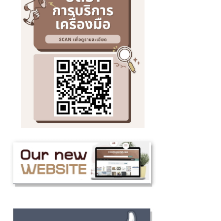
กรุงเทพมหานค
บุคลากรในคณะ
ลงทุนและเครือ
จัดขึ้นเพื่อสื
และนานาชาติต
เมืองของชาวล้
อุตสาหกรรมเก
โอกาสให้บุคลา
ในความสามารถ
ความเคารพ ค
ศักยภาพของนั
ผู้อาวุโสและผู้
ความรู้สู่การส
อันเป็นการส่ง
ประกอบการแห่
วัฒนธรรมและค
เด่นCr:อุทยาน
ภายในองค์กร 
อาหาร Maejo
ทศมิตรทรบพิต
(MAP)https:
โจ้ จังหวัดเชี
คณะวิศวกรรม
เกษตรยังได้ส่
กิจกรรมภายใน
ประกวดลาบเม
นวัตกรรมการ
ทางการเกษตรเป
ภูมิปัญญาท้องถ