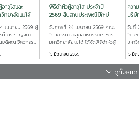
ญญาโท คณะวิศวกรรมและ
ดำเนินการตามเกณฑ์ EdPEx" ใน ว
ผู้อาวุโสและ
พิธีดำหัวผู้อาวุโส ประจำปี
ความ
ษตร• นายอาทิตย์ ด่านกระโท
พฤษภาคม 2569 ที่โรงแรมยูนิมม
วิทยาลัยแม่โจ้
2569 สืบสานประเพณีปีใหม่
บริษั
ิญญาโท คณะวิศวกรรมและ
เกียรติจาก "ผู้ช่วยศาสตราจารย์ 
ปี๋ใหม่เมือง
เมืองล้านนา
จำกั
ษตร• นายตันติกร กันนา
พัฒน์วิชัยโชติ" คณะวิศวกรรมศ
่ 24 เมษายน 2569 ผู้
วันศุกร์ที่ 24 เมษายน 2569 คณะ
วันที
9
ญาตรี คณะบริหารธุรกิจ•
มหาวิทยาลัยเกษตรศาสตร์ เป็น
รย์ ดร.กาญจนา
วิศวกรรมและอุตสาหกรรมเกษตร
วิศว
vana Chandra
อบรมครั้งนี้ช่วยส่งเสริมให้บุคลา
บดีคณะวิศวกรรม
มหาวิทยาลัยแม่โจ้ ได้จัดพิธีดำหัวผู้
มหาวิ
ศึกษาปริญญาโท วิทยาลัย
ได้ ใช้ในการวิเคราะห์ วางระบบแล
รมเกษตร พร้อม
อาวุโส ประจำปี 2569 เพื่อร่วม
บันท
9
15 มิถุนายน 2569
15 มิถ
ย์ที่ปรึกษารองศาสตราจารย์
กระบวนการ เพื่อมุ่งสู่ความเป็น
 คณาจารย์ และ
สืบสานประเพณีปีใหม่เมือง และ
(Mem
วาฤทธิ์คณะวิศวกรรมและ
ฯ เข้าร่วมพิธี
แสดงความเคารพต่อผู้อาวุโส อัน
MOA) 
ษตรการแข่งขัน Startup
ดูทั้งหมด
และอธิการบดี
เป็นวัฒนธรรมอันดีงามของชาว
โฟรเซ
gue 2026 เป็นเวทีสำคัญในการ
่โจ้ ภายใต้โครงการ
ล้านนาโดยได้รับเกียรติจาก รอง
คณะว
ภาพนักศึกษาด้านนวัตกรรมและ
ปี๋ใหม่เมือง” ประจำ
ศาสตราจารย์ ดร.เทพ พงษ์พานิช
เกษตร
อบการรุ่นใหม่ โดยเปิดโอกาสให้
นี้ คณะวิศวกรรม
นายกสภามหาวิทยาลัย เข้าร่วม
เชียง
ำเสนอแนวคิดธุรกิจและผลงาน
เกษตรได้ร่วมตั้ง
กิจกรรม พร้อมกล่าวอวยพรเนื่อง
โดยผู
รพัฒนาเชิงพาณิชย์ในระดับ
ป็นระเบียบ โดยมี
ในโอกาสปีใหม่เมือง และถ่ายทอด
ดร.ก
ทีม Coff Brew ได้รับคัดเลือกให้
จารย์ ดร.ธีระพล
ประสบการณ์ในการมีส่วนร่วมจัด
คณะว
นแบบและเตรียมเข้าร่วม
ู้ถือป้ายประจำ
ตั้งคณะฯ ในช่วงที่ดำรงตำแหน่งผู้
เกษตร
 Day ระหว่างวันที่ 25–27
ึงความพร้อม
บริหารมหาวิทยาลัย สะท้อนถึง
นางสา
9 ณ ศูนย์การค้าสยามพารากอน
เป็นหนึ่งเดียวของ
ความมุ่งมั่นและรากฐานสำคัญของ
จัดกา