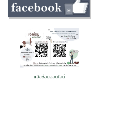
ศักยภาพและคว
ของบุคลากรคณ
กิจกรรมในครั้
ร่วมมือ ความส
สืบสานวัฒนธ
บุคลากรคณะว
อุตสาหกรรมเกษ
แจ้งซ่อมออนไลน์