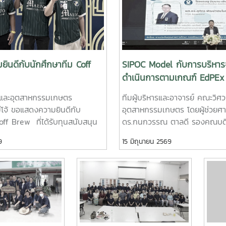
ินดีกับนักศึกษาทีม Coff
SIPOC Model กับการบริหาร
ดำเนินการตามเกณฑ์ EdPEx
และอุตสาหกรรมเกษตร
ทีมผู้บริหารและอาจารย์ คณะวิ
่โจ้ ขอแสดงความยินดีกับ
อุตสาหกรรมเกษตร โดยผู้ช่วยศ
off Brew ที่ได้รับทุนสนับสนุน
ดร.กนกวรรณ ตาลดี รองคณบดีฝ่
ภัณฑ์ต้นแบบ (Prototype)
ช่วยศาสตราจารย์ ดร.หยาดฝน 
9
15 มิถุนายน 2569
 บาท จากการแข่งขัน Startup
รองคณบดีฝ่ายยุทธศาสตร์และปร
gue 2026 รอบภูมิภาค ภาค
ช่วยศาสตราจารย์ ดร.พิไลวรรณ พ
ึ้นเมื่อวันที่ 11 พฤษภาคม 2569 ณ
ช่วยคณบดีฝ่ายบริหารและเทคโน
รอุทยานวิทยาศาสตร์ภูมิภาค
รองศาสตราจารย์ ดร.จตุรภัทร ว
หวัดเชียงใหม่ ผลงาน“เครื่อง
หลักสูตรวิศวกรรมศาสตรบัณฑิต
บใหม่โดยใช้เทคโนโลยี
วิศวกรรมอาหารเข้าร่วมการอบรม
• นายอนุพงศ์ เขื่อนแก้ว
"SIPOC Model กับการบริหารจั