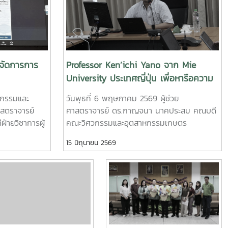
จัดการการ
Professor Ken’ichi Yano จาก Mie
University ประเทศญี่ปุ่น เพื่อหารือความ
ร่วมมือทางวิชาการและการแลกเปลี่ยน
ศวกรรมและ
วันพุธที่ 6 พฤษภาคม 2569 ผู้ช่วย
นักศึกษา
าสตราจารย์
ศาสตราจารย์ ดร.กาญจนา นาคประสม คณบดี
ายวิชาการผู้
คณะวิศวกรรมและอุตสาหกรรมเกษตร
ทนงการกิจ
มหาวิทยาลัยแม่โจ้ พร้อมด้วยคณะผู้บริหาร
15 มิถุนายน 2569
ะกันคุณภาพผู้
คณาจารย์ และผู้แทนจากหลักสูตรวิศวกรรม
รประสิทธ์ ผู้
เกษตร วิศวกรรมอาหาร สาขาวิชาวิทยาศาสตร์
โลยีสารสนเทศ
การอาหาร หลักสูตรระดับบัณฑิตศึกษา และคณะ
าฤทธิ์ ประธาน
พยาบาลศาสตร์ ร่วมให้การต้อนรับ Professor
 สาขา
Ken’ichi Yano ศาสตราจารย์สาขาวิชา
เชิงปฏิบัติการ
วิศวกรรมเครื่องกล และผู้ช่วยอธิการบดีด้าน
ดการการ
การพัฒนานักวิจัยรุ่นใหม่ จาก Mie