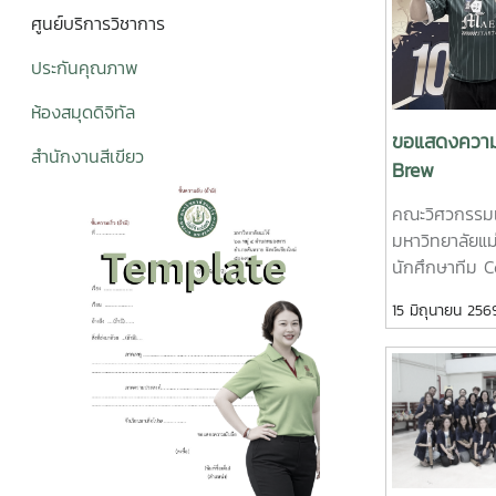
ศูนย์บริการวิชาการ
ประกันคุณภาพ
ห้องสมุดดิจิทั
ล
ขอแสดงความย
สำนักงานสีเขียว
Brew
คณะวิศวกรรม
มหาวิทยาลัยแม
นักศึกษาทีม C
การพัฒนาผลิต
15 มิถุนายน 256
จำนวน 25,000
Thailand Lea
เหนือ ซึ่งจัดข
อาคารอำนวยกา
(ภาคเหนือ) จัง
สกัดกาแฟรูปแบ
PLU”สมาชิกทีม