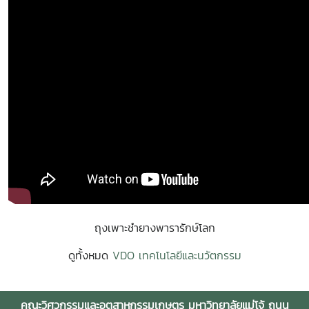
ถุงเพาะชำยางพารารักษ์โลก
ดูทั้งหมด
VDO เทคโนโลยีและนวัตกรรม
คณะวิศวกรรมและอุตสาหกรรมเกษตร มหาวิทยาลัยแม่โจ้ ถนน