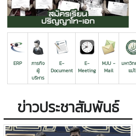
ERP
ภารกิจ
E-
E-
MJU -
มหาวิท
ผู้
Document
Meeting
Mail
แม่โ
บริหาร
ข่าวประชาสัมพันธ์