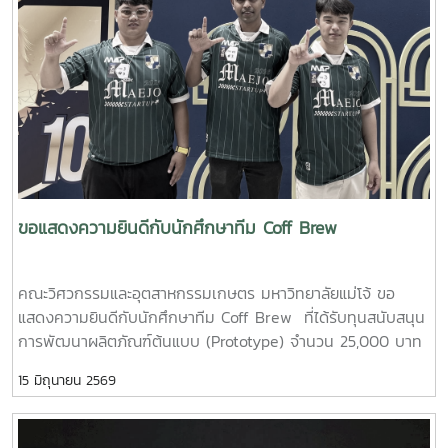
ขอแสดงความยินดีกับนักศึกษาทีม Coff Brew
คณะวิศวกรรมและอุตสาหกรรมเกษตร มหาวิทยาลัยแม่โจ้ ขอ
แสดงความยินดีกับนักศึกษาทีม Coff Brew ที่ได้รับทุนสนับสนุน
การพัฒนาผลิตภัณฑ์ต้นแบบ (Prototype) จำนวน 25,000 บาท
จากการแข่งขัน Startup Thailand League 2026 รอบภูมิภาค
15 มิถุนายน 2569
ภาคเหนือ ซึ่งจัดขึ้นเมื่อวันที่ 11 พฤษภาคม 2569 ณ อาคาร
อำนวยการอุทยานวิทยาศาสตร์ภูมิภาค (ภาคเหนือ) จังหวัด
เชียงใหม่ ผลงาน“เครื่องสกัดกาแฟรูปแบบใหม่โดยใช้เทคโนโลยี