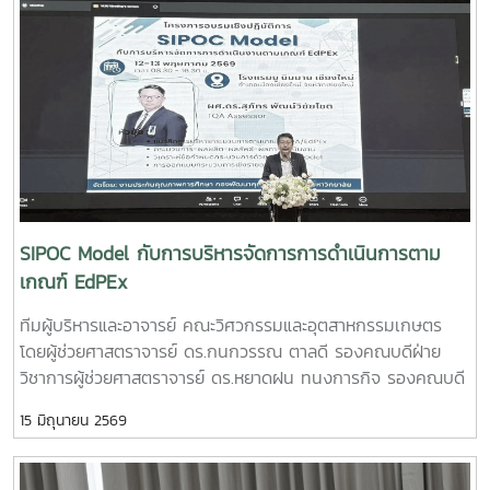
PLU”สมาชิกทีม• นายอนุพงศ์ เขื่อนแก้วนักศึกษาปริญญาโท
คณะวิศวกรรมและอุตสาหกรรมเกษตร• นายอาทิตย์ ด่านกระโท
กนักศึกษาปริญญาโท คณะวิศวกรรมและอุตสาหกรรมเกษตร•
นายตันติกร กันนานักศึกษาปริญญาตรี คณะบริหารธุรกิจ•
Nirmala Bhuvana Chandra Ramisettyนักศึกษาปริญญาโท
วิทยาลัยนานาชาติอาจารย์ที่ปรึกษารองศาสตราจารย์ ดร.จตุรภัทร
วาฤทธิ์คณะวิศวกรรมและอุตสาหกรรมเกษตรการแข่งขัน Startup
Thailand League 2026 เป็นเวทีสำคัญในการส่งเสริมศักยภาพ
นักศึกษาด้านนวัตกรรมและการเป็นผู้ประกอบการรุ่นใหม่ โดยเปิด
โอกาสให้นักศึกษาได้นำเสนอแนวคิดธุรกิจและผลงานนวัตกรรมสู่
SIPOC Model กับการบริหารจัดการการดำเนินการตาม
การพัฒนาเชิงพาณิชย์ในระดับประเทศทั้งนี้ ทีม Coff Brew ได้รับ
เกณฑ์ EdPEx
คัดเลือกให้พัฒนาผลงานต้นแบบและเตรียมเข้าร่วมกิจกรรม
ทีมผู้บริหารและอาจารย์ คณะวิศวกรรมและอุตสาหกรรมเกษตร
Demo Day ระหว่างวันที่ 25–27 มิถุนายน 2569 ณ ศูนย์การค้า
โดยผู้ช่วยศาสตราจารย์ ดร.กนกวรรณ ตาลดี รองคณบดีฝ่าย
สยามพารากอน กรุงเทพมหานคร เพื่อจัดแสดงผลงานต่อนัก
วิชาการผู้ช่วยศาสตราจารย์ ดร.หยาดฝน ทนงการกิจ รองคณบดี
ลงทุนและเครือข่ายธุรกิจ Startup ระดับประเทศและนานาชาติต่อ
ฝ่ายยุทธศาสตร์และประกันคุณภาพผู้ช่วยศาสตราจารย์ ดร.พิไล
ไปคณะวิศวกรรมและอุตสาหกรรมเกษตร ขอร่วมชื่นชมและภาค
15 มิถุนายน 2569
วรรณ พรประสิทธ์ ผู้ช่วยคณบดีฝ่ายบริหารและเทคโนโลยี
ภูมิใจในความสามารถ ความคิดสร้างสรรค์ และศักยภาพของ
สารสนเทศรองศาสตราจารย์ ดร.จตุรภัทร วาฤทธิ์ ประธาน
นักศึกษา ที่สามารถต่อยอดองค์ความรู้สู่การสร้างนวัตกรรมและ
หลักสูตรวิศวกรรมศาสตรบัณฑิต สาขาวิศวกรรมอาหารเข้าร่วม
การเป็นผู้ประกอบการแห่งอนาคตได้อย่างโดดเด่นCr:อุทยาน