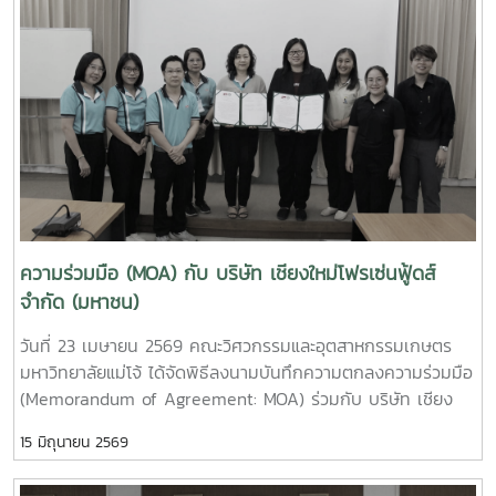
ใหม่เมือง และถ่ายทอดประสบการณ์ในการมีส่วนร่วมจัดตั้งคณะฯ
collaboration and explore future opportunities for
ในช่วงที่ดำรงตำแหน่งผู้บริหารมหาวิทยาลัย สะท้อนถึงความมุ่งมั่น
student exchange programs between the two
และรากฐานสำคัญของการพัฒนาคณะจนถึงปัจจุบันนอกจากนี้
institutions.During the meeting, participants viewed
รองศาสตราจารย์ กิตติพงษ์ วุฒิจำนงค์ ตัวแทนผู้อาวุโส ได้ให้
institutional introduction videos of Maejo University
โอวาทแก่บุคลากรรุ่นปัจจุบัน โดยเน้นย้ำถึงความตั้งใจในการ
and the Faculty of Engineering and Agro-Industry,
ทำงาน ความรับผิดชอบต่อหน้าที่ และการร่วมกันพัฒนาองค์กรให้
followed by discussions on academic cooperation,
ก้าวหน้าอย่างยั่งยืนในโอกาสนี้ ผู้ช่วยศาสตราจารย์ ดร.กาญจนา
research collaboration, and student exchange programs
นาคประสม คณบดีคณะวิศวกรรมและอุตสาหกรรมเกษตร เป็นผู้
at both undergraduate and graduate levels.Professor
แทนกล่าวขอขมาและขอพรจากผู้อาวุโส ก่อนที่คณาจารย์และ
Ken’ichi Yano delivered a keynote presentation on
บุคลากรจะร่วมกันประเคนของดำหัว เพื่อแสดงความเคารพและ
“Medical, Welfare, and Care-support Robotics” and
ความกตัญญูกตเวทีทั้งนี้ มีผู้อาวุโสเข้าร่วมกิจกรรมจำนวนทั้งสิ้น
ความร่วมมือ (MOA) กับ บริษัท เชียงใหม่โฟรเซ่นฟู้ดส์
“Automation Engineering, Welfare Robots and Nursing
15 ท่าน ณ ห้อง E117 อาคารเรียนรวมสาขาวิศวกรรมศาสตร์
จำกัด (มหาชน)
Care Systems,” highlighting innovative robotics
ภายในงานยังมีกิจกรรม Workshop “KhaoTan Fusion Lab:
technologies for healthcare, elderly care, and welfare
วันที่ 23 เมษายน 2569 คณะวิศวกรรมและอุตสาหกรรมเกษตร
จากภูมิปัญญาสู่สแน็คสร้างสรรค์” ที่เปิดโอกาสให้ผู้เข้าร่วมได้เรียน
support systems.In addition, representatives from the
มหาวิทยาลัยแม่โจ้ ได้จัดพิธีลงนามบันทึกความตกลงความร่วมมือ
รู้และลงมือปฏิบัติจริงในการต่อยอดผลิตภัณฑ์ข้าวตังจาก
Agricultural Engineering Program, Food Engineering
(Memorandum of Agreement: MOA) ร่วมกับ บริษัท เชียง
ภูมิปัญญาท้องถิ่น สู่แนวคิดนวัตกรรมอาหารในรูปแบบสร้างสรรค์
Program, Food Science Program, Graduate Programs, and
ใหม่โฟรเซ่นฟู้ดส์ จำกัด (มหาชน) ณ คณะวิศวกรรมและ
กิจกรรมในครั้งนี้สะท้อนถึงความผูกพันระหว่างบุคลากรทั้งในอดีต
Nursing Program presented their outstanding research
15 มิถุนายน 2569
อุตสาหกรรมเกษตร มหาวิทยาลัยแม่โจ้ จังหวัดเชียงใหม่การลง
และปัจจุบัน พร้อมทั้งเป็นการสืบสานวัฒนธรรมอันดีงาม ควบคู่
projects, specialized laboratories, and academic
นามในครั้งนี้ นำโดยผู้ช่วยศาสตราจารย์ ดร.กาญจนา นาคประสม
กับการต่อยอดองค์ความรู้สู่ความคิดสร้างสรรค์อย่างยั่งยืน
operation units. The visit also included laboratory