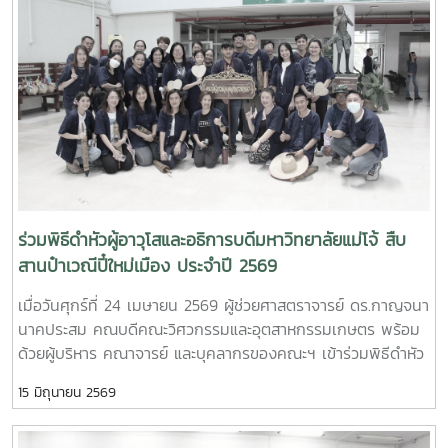
ด้านการพัฒนานักวิจัยรุ่นใหม่ จาก Mie University ประเทศ
ญี่ปุ่น ในโอกาสเดินทางมาเยี่ยมชมคณะฯ และหารือแนวทางความ
ร่วมมือทางวิชาการ ณ คณะวิศวกรรมและอุตสาหกรรมเกษตร
มหาวิทยาลัยแม่โจ้ในการนี้ ได้มีการนำเสนอวีดิทัศน์แนะนำ
มหาวิทยาลัยและคณะฯ พร้อมแลกเปลี่ยนแนวทางการสร้างความ
ร่วมมือด้านวิชาการ การวิจัย และการแลกเปลี่ยนนักศึกษาในระดับ
ปริญญาตรีและบัณฑิตศึกษา ระหว่างสองสถาบันProfessor
Ken’ichi Yano ได้นำเสนอผลงานวิจัยในหัวข้อ “Medical,
Welfare, and Care-support Robotics” และ “Automation
Engineering, Welfare Robots and Nursing Care Systems”
ร่วมพิธีดำหัวผู้อาวุโสและอธิการบดีมหาวิทยาลัยแม่โจ้ สืบ
ซึ่งเกี่ยวข้องกับเทคโนโลยีหุ่นยนต์เพื่อการแพทย์ การดูแลผู้สูงอายุ
สานป๋าเวณีปี๋ใหม่เมือง ประจำปี 2569
และระบบสนับสนุนงานด้านสวัสดิการและการพยาบาล รวมถึงการ
เมื่อวันศุกร์ที่ 24 เมษายน 2569 ผู้ช่วยศาสตราจารย์ ดร.กาญจนา
ออกแบบและพัฒนาหุ่นยนต์สำหรับภารกิจเฉพาะ เช่น การเกษตร
นาคประสม คณบดีคณะวิศวกรรมและอุตสาหกรรมเกษตร พร้อม
การช่วยเหลือผู้ประสบภัยและงานเสี่ยงอันตรายอื่นๆนอกจากนี้ ผู้
ด้วยผู้บริหาร คณาจารย์ และบุคลากรของคณะฯ เข้าร่วมพิธีดำหัว
แทนจากหลักสูตรวิศวกรรมเกษตร วิศวกรรมอาหาร สาขาวิชา
ผู้อาวุโสและอธิการบดีมหาวิทยาลัยแม่โจ้ ภายใต้โครงการ “สืบสาน
วิทยาศาสตร์การอาหาร หลักสูตรระดับบัณฑิตศึกษา และพยาบาล
15 มิถุนายน 2569
ป๋าเวณีปี๋ใหม่เมือง” ประจำปี 2569ในการนี้ คณะวิศวกรรมและ
ศาสตร์ ได้นำเสนอผลงานวิจัยเด่น รวมถึงหน่วยปฏิบัติการและห้อง
อุตสาหกรรมเกษตรได้ร่วมตั้งแถวขบวนอย่างเป็นระเบียบ โดยมี ผู้
ปฏิบัติการเฉพาะทางของแต่ละหลักสูตร ก่อนนำเยี่ยมชมห้อง