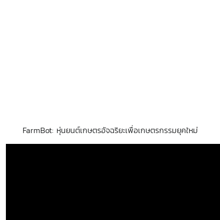
FarmBot: หุ่นยนต์เกษตรอัจฉริยะเพื่อเกษตรกรรมยุคใหม่