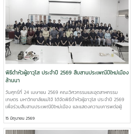
ช่วยศาสตราจารย์ ดร.ธีระพล เสนพันธุ์ เป็นผู้ถือป้ายประจำขบวน
ปฏิบัติการและหน่วยวิจัยต่าง ๆ ภายในคณะฯ เพื่อแลกเปลี่ยนองค์
สะท้อนถึงความพร้อมเพรียงและความเป็นหนึ่งเดียวของบุคลากร
ความรู้และสร้างเครือข่ายความร่วมมือระหว่างประเทศใน
ในคณะฯกิจกรรมดังกล่าวจัดขึ้นเพื่อสืบสานประเพณีปีใหม่เมือง
อนาคตFaculty of Engineering and Agro-Industry, Maejo
ของชาวล้านนา และเปิดโอกาสให้บุคลากรได้ร่วมแสดงความเคารพ
University Welcomes Professor Ken’ichi Yano from Mie
คารวะ และขอพรจากผู้อาวุโสและผู้บริหารมหาวิทยาลัย อันเป็นการ
University, Japan, for Academic Collaboration
ส่งเสริมคุณค่าทางวัฒนธรรมและความสัมพันธ์อันดีภายในองค์กร
Discussion and Student Exchange OpportunitiesOn
ณ อาคารศูนย์กีฬาทศมิตรทรบพิตร มหาวิทยาลัยแม่โจ้ จังหวัด
Wednesday, May 6, 2026, Asst. Prof. Dr. Kanjana
เชียงใหม่นอกจากนี้ คณะวิศวกรรมและอุตสาหกรรมเกษตรยังได้
Narkprasom, Dean of the Faculty of Engineering and
ส่งบุคลากรเข้าร่วมกิจกรรมภายในงาน อาทิ การประกวดลาบ
Agro-Industry, Maejo University, together with faculty
เมือง และการประกวดนวัตกรรมการแปรรูปผลิตผลทางการเกษตร
administrators, lecturers, and representatives from the
เป็นเครื่องดื่มด้วยภูมิปัญญาท้องถิ่น ซึ่งแสดงถึงศักยภาพและ
พิธีดำหัวผู้อาวุโส ประจำปี 2569 สืบสานประเพณีปีใหม่เมือง
Agricultural Engineering Program, Food Engineering
ความคิดสร้างสรรค์ของบุคลากรคณะฯ การเข้าร่วมกิจกรรมใน
ล้านนา
Program, Food Science Program, Graduate Programs, and
ครั้งนี้สะท้อนถึงความร่วมมือ ความสามัคคี และการสืบสาน
Faculty of Nursing, warmly welcomed Professor Ken’ichi
วันศุกร์ที่ 24 เมษายน 2569 คณะวิศวกรรมและอุตสาหกรรม
วัฒนธรรมอันดีงามของบุคลากรคณะวิศวกรรมและอุตสาหกรรม
Yano from the Faculty of Engineering, Mie University,
เกษตร มหาวิทยาลัยแม่โจ้ ได้จัดพิธีดำหัวผู้อาวุโส ประจำปี 2569
เกษตรอย่างต่อเนื่อง
Japan.Professor Ken’ichi Yano currently serves as
เพื่อร่วมสืบสานประเพณีปีใหม่เมือง และแสดงความเคารพต่อผู้
Assistant to the President for Early-Career Researcher
อาวุโส อันเป็นวัฒนธรรมอันดีงามของชาวล้านนาโดยได้รับเกียรติ
Development and Head of the Intelligent Robotics
15 มิถุนายน 2569
จาก รองศาสตราจารย์ ดร.เทพ พงษ์พานิช นายกสภา
Laboratory, Department of Mechanical Engineering, Mie
มหาวิทยาลัย เข้าร่วมกิจกรรม พร้อมกล่าวอวยพรเนื่องในโอกาสปี
University.The visit aimed to strengthen academic