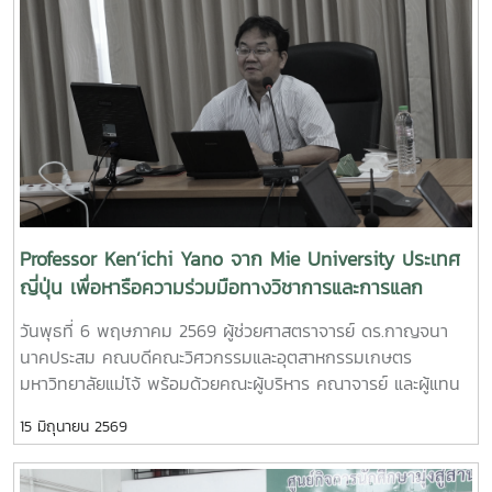
การอบรมเชิงปฏิบัติการ "SIPOC Model กับการบริหารจัดการ
วิทยาศาสตร์เทคโนโลยีเกษตรและอาหาร Maejo Agro Food Park
การดำเนินการตามเกณฑ์ EdPEx" ใน วันที่ 12-13 พฤษภาคม
(MAP)https://www.facebook.com/share/18ZhSJ8uJx/
2569 ที่โรงแรมยูนิมมาน โดย ได้รับเกียรติจาก "ผู้ช่วย
ศาสตราจารย์ ดร.สุภัทร พัฒน์วิชัยโชติ" คณะวิศวกรรมศาสตร์
มหาวิทยาลัยเกษตรศาสตร์ เป็นวิทยากรการอบรมครั้งนี้ช่วยส่ง
เสริมให้บุคลากรนำความรู้ที่ได้ ใช้ในการวิเคราะห์ วางระบบและ
เชื่อมโยงกระบวนการ เพื่อมุ่งสู่ความเป็นเลิศขององค์กร
Professor Ken’ichi Yano จาก Mie University ประเทศ
ญี่ปุ่น เพื่อหารือความร่วมมือทางวิชาการและการแลก
เปลี่ยนนักศึกษา
วันพุธที่ 6 พฤษภาคม 2569 ผู้ช่วยศาสตราจารย์ ดร.กาญจนา
นาคประสม คณบดีคณะวิศวกรรมและอุตสาหกรรมเกษตร
มหาวิทยาลัยแม่โจ้ พร้อมด้วยคณะผู้บริหาร คณาจารย์ และผู้แทน
จากหลักสูตรวิศวกรรมเกษตร วิศวกรรมอาหาร สาขาวิชา
15 มิถุนายน 2569
วิทยาศาสตร์การอาหาร หลักสูตรระดับบัณฑิตศึกษา และคณะ
พยาบาลศาสตร์ ร่วมให้การต้อนรับ Professor Ken’ichi Yano
ศาสตราจารย์สาขาวิชาวิศวกรรมเครื่องกล และผู้ช่วยอธิการบดี