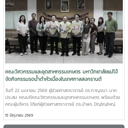
คณบดีคณะวิศวกรรมและอุตสาหกรรมเกษตร มหาวิทยาลัยแม่โจ้
observations and facility tours within the faculty to
และ นางสาววริศรา เก่งการค้า ผู้จัดการทั่วไป บริษัท เชียงใหม่
promote knowledge exchange and future international
โฟรเซ่นฟู้ดส์ จำกัด (มหาชน)โดยมีผู้บริหาร คณาจารย์ และ
collaboration networks.
บุคลากรจากทั้งสองหน่วยงานร่วมเป็นสักขีพยานในพิธี พร้อม
ด้วย ผู้ช่วยศาสตราจารย์ ดร.กนกวรรณ ตาลดี รองคณบดีฝ่าย
วิชาการและการต่างประเทศ ผู้ช่วยศาสตราจารย์ ดร.ศรัญญา
สุวรรณอังกูร และ อาจารย์ ดร.ตรีทิพย์ ชื่นสันต์ความร่วมมือครั้ง
นี้มุ่งเน้นการส่งเสริมและสนับสนุนการพัฒนาศักยภาพนักศึกษา
ผ่านการฝึกประสบการณ์วิชาชีพในสถานประกอบการจริง เปิด
โอกาสให้นักศึกษาได้เรียนรู้จากกระบวนการทำงานในภาค
อุตสาหกรรม และพัฒนาทักษะให้สอดคล้องกับความต้องการของ
คณะวิศวกรรมและอุตสาหกรรมเกษตร มหาวิทยาลัยแม่โจ้
ตลาดแรงงานภายหลังพิธีลงนาม คณะผู้บริหารและผู้แทนจาก
จัดกิจกรรมรดน้ำดำหัวเนื่องในเทศกาลสงกรานต์
บริษัท ได้เข้าเยี่ยมชม Food Robotics and Innovation Lab
วันที่ 22 เมษายน 2569 ผู้ช่วยศาสตราจารย์ ดร.กาญจนา นาค
และ Robotics & Micro Food Factory ซึ่งเป็นแหล่งเรียนรู้ด้าน
ประสม คณบดีคณะวิศวกรรมและอุตสาหกรรมเกษตร พร้อมด้วย
เทคโนโลยีแขนกลและระบบอัตโนมัติในอุตสาหกรรมอาหาร โดยมี
คณะผู้บริหาร ได้แก่ผู้ช่วยศาสตราจารย์ ดร.นำพร ปัญโญใหญ่
อาจารย์ ดร.ชวกร ศรีเงินยวง เป็นผู้นำเสนอและให้ข้อมูลเกี่ยวกับ
รองคณบดีฝ่ายวิจัย นวัตกรรม และบริการวิชาการผู้ช่วย
การเรียนการสอน งานวิจัย และการประยุกต์ใช้เทคโนโลยีดังกล่าว
15 มิถุนายน 2569
ศาสตราจารย์ ดร.กนกวรรณ ตาลดี รองคณบดีฝ่ายวิชาการและ
ในภาคอุตสาหกรรมนอกจากนี้ ความร่วมมือยังครอบคลุมถึงการ
การต่างประเทศ ผู้ช่วยศาสตราจารย์ ดร.แพรวพรรณ จอมงาม ผู้
พัฒนาทักษะ การถ่ายทอดองค์ความรู้ การคัดเลือกนักศึกษาเข้า