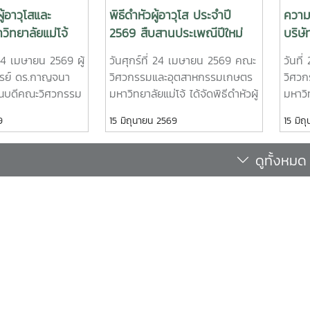
ญญาโท คณะวิศวกรรมและ
ดำเนินการตามเกณฑ์ EdPEx" ใน ว
ผู้อาวุโสและ
พิธีดำหัวผู้อาวุโส ประจำปี
ความ
ษตร• นายอาทิตย์ ด่านกระโท
พฤษภาคม 2569 ที่โรงแรมยูนิมม
วิทยาลัยแม่โจ้
2569 สืบสานประเพณีปีใหม่
บริษั
ิญญาโท คณะวิศวกรรมและ
เกียรติจาก "ผู้ช่วยศาสตราจารย์ 
ปี๋ใหม่เมือง
เมืองล้านนา
จำกั
ษตร• นายตันติกร กันนา
พัฒน์วิชัยโชติ" คณะวิศวกรรมศ
่ 24 เมษายน 2569 ผู้
วันศุกร์ที่ 24 เมษายน 2569 คณะ
วันที
9
ญาตรี คณะบริหารธุรกิจ•
มหาวิทยาลัยเกษตรศาสตร์ เป็น
รย์ ดร.กาญจนา
วิศวกรรมและอุตสาหกรรมเกษตร
วิศว
vana Chandra
อบรมครั้งนี้ช่วยส่งเสริมให้บุคลา
บดีคณะวิศวกรรม
มหาวิทยาลัยแม่โจ้ ได้จัดพิธีดำหัวผู้
มหาวิ
ศึกษาปริญญาโท วิทยาลัย
ได้ ใช้ในการวิเคราะห์ วางระบบแล
รมเกษตร พร้อม
อาวุโส ประจำปี 2569 เพื่อร่วม
บันท
9
15 มิถุนายน 2569
15 มิถ
ย์ที่ปรึกษารองศาสตราจารย์
กระบวนการ เพื่อมุ่งสู่ความเป็น
 คณาจารย์ และ
สืบสานประเพณีปีใหม่เมือง และ
(Mem
วาฤทธิ์คณะวิศวกรรมและ
ฯ เข้าร่วมพิธี
แสดงความเคารพต่อผู้อาวุโส อัน
MOA) 
ษตรการแข่งขัน Startup
ดูทั้งหมด
และอธิการบดี
เป็นวัฒนธรรมอันดีงามของชาว
โฟรเซ
gue 2026 เป็นเวทีสำคัญในการ
่โจ้ ภายใต้โครงการ
ล้านนาโดยได้รับเกียรติจาก รอง
คณะว
ภาพนักศึกษาด้านนวัตกรรมและ
ปี๋ใหม่เมือง” ประจำ
ศาสตราจารย์ ดร.เทพ พงษ์พานิช
เกษตร
อบการรุ่นใหม่ โดยเปิดโอกาสให้
นี้ คณะวิศวกรรม
นายกสภามหาวิทยาลัย เข้าร่วม
เชียง
ำเสนอแนวคิดธุรกิจและผลงาน
เกษตรได้ร่วมตั้ง
กิจกรรม พร้อมกล่าวอวยพรเนื่อง
โดยผู
รพัฒนาเชิงพาณิชย์ในระดับ
ป็นระเบียบ โดยมี
ในโอกาสปีใหม่เมือง และถ่ายทอด
ดร.ก
ทีม Coff Brew ได้รับคัดเลือกให้
จารย์ ดร.ธีระพล
ประสบการณ์ในการมีส่วนร่วมจัด
คณะว
นแบบและเตรียมเข้าร่วม
ู้ถือป้ายประจำ
ตั้งคณะฯ ในช่วงที่ดำรงตำแหน่งผู้
เกษตร
 Day ระหว่างวันที่ 25–27
ึงความพร้อม
บริหารมหาวิทยาลัย สะท้อนถึง
นางสา
9 ณ ศูนย์การค้าสยามพารากอน
เป็นหนึ่งเดียวของ
ความมุ่งมั่นและรากฐานสำคัญของ
จัดกา