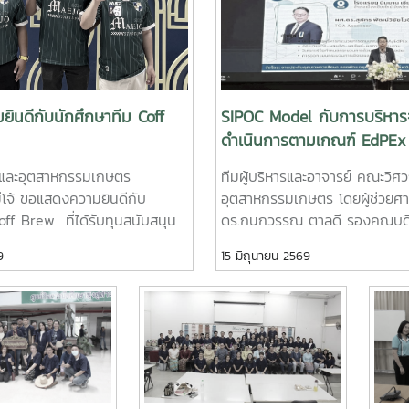
ินดีกับนักศึกษาทีม Coff
SIPOC Model กับการบริหาร
ดำเนินการตามเกณฑ์ EdPEx
และอุตสาหกรรมเกษตร
ทีมผู้บริหารและอาจารย์ คณะวิ
่โจ้ ขอแสดงความยินดีกับ
อุตสาหกรรมเกษตร โดยผู้ช่วยศ
off Brew ที่ได้รับทุนสนับสนุน
ดร.กนกวรรณ ตาลดี รองคณบดีฝ่
ภัณฑ์ต้นแบบ (Prototype)
ช่วยศาสตราจารย์ ดร.หยาดฝน 
9
15 มิถุนายน 2569
 บาท จากการแข่งขัน Startup
รองคณบดีฝ่ายยุทธศาสตร์และปร
gue 2026 รอบภูมิภาค ภาค
ช่วยศาสตราจารย์ ดร.พิไลวรรณ พ
ึ้นเมื่อวันที่ 11 พฤษภาคม 2569 ณ
ช่วยคณบดีฝ่ายบริหารและเทคโน
รอุทยานวิทยาศาสตร์ภูมิภาค
รองศาสตราจารย์ ดร.จตุรภัทร ว
หวัดเชียงใหม่ ผลงาน“เครื่อง
หลักสูตรวิศวกรรมศาสตรบัณฑิต
บใหม่โดยใช้เทคโนโลยี
วิศวกรรมอาหารเข้าร่วมการอบรม
• นายอนุพงศ์ เขื่อนแก้ว
"SIPOC Model กับการบริหารจั