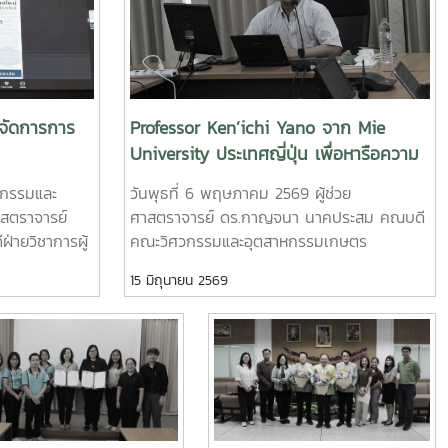
จัดการการ
Professor Ken’ichi Yano จาก Mie
University ประเทศญี่ปุ่น เพื่อหารือความ
ร่วมมือทางวิชาการและการแลกเปลี่ยน
ศวกรรมและ
วันพุธที่ 6 พฤษภาคม 2569 ผู้ช่วย
นักศึกษา
าสตราจารย์
ศาสตราจารย์ ดร.กาญจนา นาคประสม คณบดี
ายวิชาการผู้
คณะวิศวกรรมและอุตสาหกรรมเกษตร
ทนงการกิจ
มหาวิทยาลัยแม่โจ้ พร้อมด้วยคณะผู้บริหาร
15 มิถุนายน 2569
ะกันคุณภาพผู้
คณาจารย์ และผู้แทนจากหลักสูตรวิศวกรรม
รประสิทธ์ ผู้
เกษตร วิศวกรรมอาหาร สาขาวิชาวิทยาศาสตร์
โลยีสารสนเทศ
การอาหาร หลักสูตรระดับบัณฑิตศึกษา และคณะ
าฤทธิ์ ประธาน
พยาบาลศาสตร์ ร่วมให้การต้อนรับ Professor
 สาขา
Ken’ichi Yano ศาสตราจารย์สาขาวิชา
เชิงปฏิบัติการ
วิศวกรรมเครื่องกล และผู้ช่วยอธิการบดีด้าน
ดการการ
การพัฒนานักวิจัยรุ่นใหม่ จาก Mie