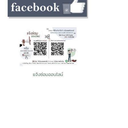
ศักยภาพและคว
ของบุคลากรคณ
กิจกรรมในครั้
ร่วมมือ ความส
สืบสานวัฒนธ
บุคลากรคณะว
อุตสาหกรรมเกษ
แจ้งซ่อมออนไลน์