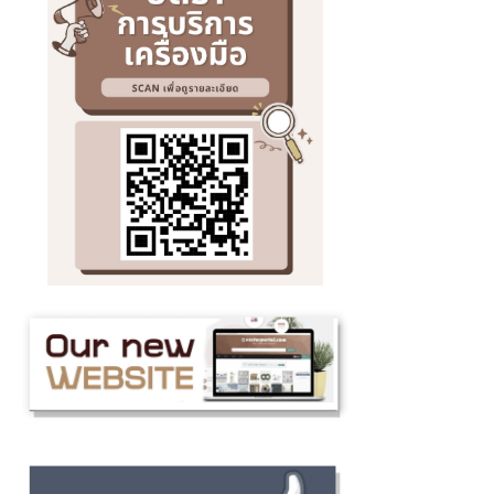
กรุงเทพมหานค
บุคลากรในคณะ
ลงทุนและเครือ
จัดขึ้นเพื่อสื
และนานาชาติต
เมืองของชาวล้
อุตสาหกรรมเก
โอกาสให้บุคลา
ในความสามารถ
ความเคารพ ค
ศักยภาพของนั
ผู้อาวุโสและผู้
ความรู้สู่การส
อันเป็นการส่ง
ประกอบการแห่
วัฒนธรรมและค
เด่นCr:อุทยาน
ภายในองค์กร 
อาหาร Maejo
ทศมิตรทรบพิต
(MAP)https:
โจ้ จังหวัดเชี
คณะวิศวกรรม
เกษตรยังได้ส่
กิจกรรมภายใน
ประกวดลาบเม
นวัตกรรมการ
ทางการเกษตรเป
ภูมิปัญญาท้องถ