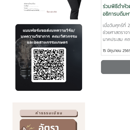
นักศึกษาปริ
ร่วมพิธีดำหัว
อุตสาหกรรมเก
อธิการบดีมหา
กนักศึกษาปร
สืบสานป๋าเวณี
อุตสาหกรรมเก
เมื่อวันศุกร์ที
ประจำปี 256
นักศึกษาปริญ
ช่วยศาสตราจา
Nirmala Bhu
นาคประสม คณ
Ramisettyนัก
และอุตสาหกร
15 มิถุนายน 256
นานาชาติอาจาร
ด้วยผู้บริหาร
ดร.จตุรภัทร 
บุคลากรของคณะ
อุตสาหกรรมเก
ดำหัวผู้อาวุโส
Thailand Lea
มหาวิทยาลัยแม
ส่งเสริมศักย
“สืบสานป๋าเวณี
การเป็นผู้ประก
ปี 2569ในการ
นักศึกษาได้น
และอุตสาหกรรม
นวัตกรรมสู่กา
แถวขบวนอย่างเ
ประเทศทั้งนี้ 
ผู้ช่วยศาสตรา
พัฒนาผลงานต้
เสนพันธุ์ เป็นผ
กิจกรรม Demo
ขบวน สะท้อนถ
มิถุนายน 256
เพรียงและความ