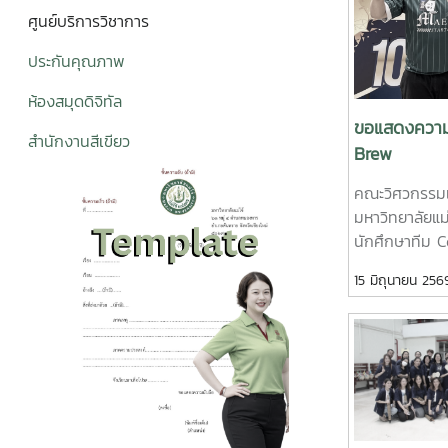
ศูนย์บริการวิชาการ
ประกันคุณภาพ
ห้องสมุดดิจิทั
ล
ขอแสดงความย
สำนักงานสีเขียว
Brew
คณะวิศวกรรม
มหาวิทยาลัยแม
นักศึกษาทีม C
การพัฒนาผลิต
15 มิถุนายน 256
จำนวน 25,000
Thailand Lea
เหนือ ซึ่งจัดข
อาคารอำนวยกา
(ภาคเหนือ) จัง
สกัดกาแฟรูปแบ
PLU”สมาชิกทีม