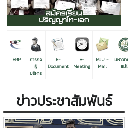
ERP
ภารกิจ
E-
E-
MJU -
มหาวิท
ผู้
Document
Meeting
Mail
แม่โ
บริหาร
ข่าวประชาสัมพันธ์