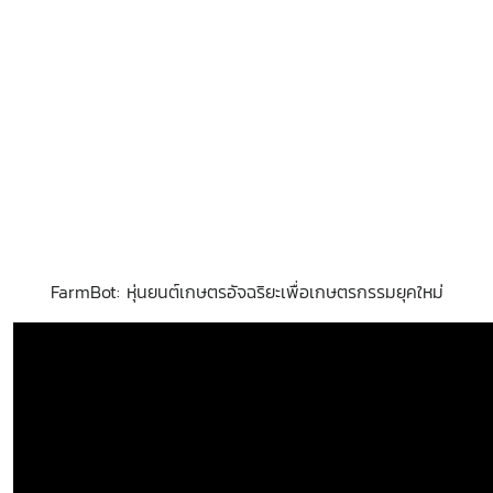
FarmBot: หุ่นยนต์เกษตรอัจฉริยะเพื่อเกษตรกรรมยุคใหม่