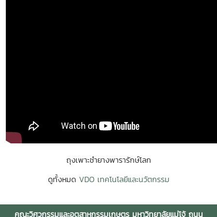
ถุงเพาะชำยางพารารักษ์โลก
ดูทั้งหมด
VDO เทคโนโลยีและนวัตกรรม
คณะวิศวกรรมและอุตสาหกรรมเกษตร มหาวิทยาลัยแม่โจ้ ถนน