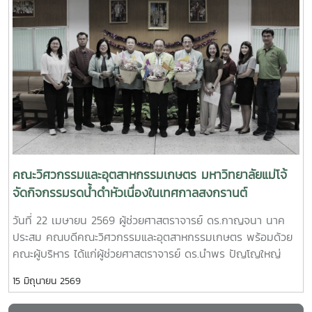
คณบดีคณะวิศวกรรมและอุตสาหกรรมเกษตร มหาวิทยาลัยแม่โจ้
observations and facility tours within the faculty to
และ นางสาววริศรา เก่งการค้า ผู้จัดการทั่วไป บริษัท เชียงใหม่
promote knowledge exchange and future international
โฟรเซ่นฟู้ดส์ จำกัด (มหาชน)โดยมีผู้บริหาร คณาจารย์ และ
collaboration networks.
บุคลากรจากทั้งสองหน่วยงานร่วมเป็นสักขีพยานในพิธี พร้อม
ด้วย ผู้ช่วยศาสตราจารย์ ดร.กนกวรรณ ตาลดี รองคณบดีฝ่าย
วิชาการและการต่างประเทศ ผู้ช่วยศาสตราจารย์ ดร.ศรัญญา
สุวรรณอังกูร และ อาจารย์ ดร.ตรีทิพย์ ชื่นสันต์ความร่วมมือครั้ง
นี้มุ่งเน้นการส่งเสริมและสนับสนุนการพัฒนาศักยภาพนักศึกษา
ผ่านการฝึกประสบการณ์วิชาชีพในสถานประกอบการจริง เปิด
โอกาสให้นักศึกษาได้เรียนรู้จากกระบวนการทำงานในภาค
อุตสาหกรรม และพัฒนาทักษะให้สอดคล้องกับความต้องการของ
คณะวิศวกรรมและอุตสาหกรรมเกษตร มหาวิทยาลัยแม่โจ้
ตลาดแรงงานภายหลังพิธีลงนาม คณะผู้บริหารและผู้แทนจาก
จัดกิจกรรมรดน้ำดำหัวเนื่องในเทศกาลสงกรานต์
บริษัท ได้เข้าเยี่ยมชม Food Robotics and Innovation Lab
วันที่ 22 เมษายน 2569 ผู้ช่วยศาสตราจารย์ ดร.กาญจนา นาค
และ Robotics & Micro Food Factory ซึ่งเป็นแหล่งเรียนรู้ด้าน
ประสม คณบดีคณะวิศวกรรมและอุตสาหกรรมเกษตร พร้อมด้วย
เทคโนโลยีแขนกลและระบบอัตโนมัติในอุตสาหกรรมอาหาร โดยมี
คณะผู้บริหาร ได้แก่ผู้ช่วยศาสตราจารย์ ดร.นำพร ปัญโญใหญ่
อาจารย์ ดร.ชวกร ศรีเงินยวง เป็นผู้นำเสนอและให้ข้อมูลเกี่ยวกับ
รองคณบดีฝ่ายวิจัย นวัตกรรม และบริการวิชาการผู้ช่วย
การเรียนการสอน งานวิจัย และการประยุกต์ใช้เทคโนโลยีดังกล่าว
15 มิถุนายน 2569
ศาสตราจารย์ ดร.กนกวรรณ ตาลดี รองคณบดีฝ่ายวิชาการและ
ในภาคอุตสาหกรรมนอกจากนี้ ความร่วมมือยังครอบคลุมถึงการ
การต่างประเทศ ผู้ช่วยศาสตราจารย์ ดร.แพรวพรรณ จอมงาม ผู้
พัฒนาทักษะ การถ่ายทอดองค์ความรู้ การคัดเลือกนักศึกษาเข้า