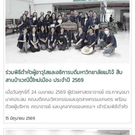
ด้านการพัฒนานักวิจัยรุ่นใหม่ จาก Mie University ประเทศ
ญี่ปุ่น ในโอกาสเดินทางมาเยี่ยมชมคณะฯ และหารือแนวทางความ
ร่วมมือทางวิชาการ ณ คณะวิศวกรรมและอุตสาหกรรมเกษตร
มหาวิทยาลัยแม่โจ้ในการนี้ ได้มีการนำเสนอวีดิทัศน์แนะนำ
มหาวิทยาลัยและคณะฯ พร้อมแลกเปลี่ยนแนวทางการสร้างความ
ร่วมมือด้านวิชาการ การวิจัย และการแลกเปลี่ยนนักศึกษาในระดับ
ปริญญาตรีและบัณฑิตศึกษา ระหว่างสองสถาบันProfessor
Ken’ichi Yano ได้นำเสนอผลงานวิจัยในหัวข้อ “Medical,
Welfare, and Care-support Robotics” และ “Automation
Engineering, Welfare Robots and Nursing Care Systems”
ร่วมพิธีดำหัวผู้อาวุโสและอธิการบดีมหาวิทยาลัยแม่โจ้ สืบ
ซึ่งเกี่ยวข้องกับเทคโนโลยีหุ่นยนต์เพื่อการแพทย์ การดูแลผู้สูงอายุ
สานป๋าเวณีปี๋ใหม่เมือง ประจำปี 2569
และระบบสนับสนุนงานด้านสวัสดิการและการพยาบาล รวมถึงการ
เมื่อวันศุกร์ที่ 24 เมษายน 2569 ผู้ช่วยศาสตราจารย์ ดร.กาญจนา
ออกแบบและพัฒนาหุ่นยนต์สำหรับภารกิจเฉพาะ เช่น การเกษตร
นาคประสม คณบดีคณะวิศวกรรมและอุตสาหกรรมเกษตร พร้อม
การช่วยเหลือผู้ประสบภัยและงานเสี่ยงอันตรายอื่นๆนอกจากนี้ ผู้
ด้วยผู้บริหาร คณาจารย์ และบุคลากรของคณะฯ เข้าร่วมพิธีดำหัว
แทนจากหลักสูตรวิศวกรรมเกษตร วิศวกรรมอาหาร สาขาวิชา
ผู้อาวุโสและอธิการบดีมหาวิทยาลัยแม่โจ้ ภายใต้โครงการ “สืบสาน
วิทยาศาสตร์การอาหาร หลักสูตรระดับบัณฑิตศึกษา และพยาบาล
15 มิถุนายน 2569
ป๋าเวณีปี๋ใหม่เมือง” ประจำปี 2569ในการนี้ คณะวิศวกรรมและ
ศาสตร์ ได้นำเสนอผลงานวิจัยเด่น รวมถึงหน่วยปฏิบัติการและห้อง
อุตสาหกรรมเกษตรได้ร่วมตั้งแถวขบวนอย่างเป็นระเบียบ โดยมี ผู้
ปฏิบัติการเฉพาะทางของแต่ละหลักสูตร ก่อนนำเยี่ยมชมห้อง