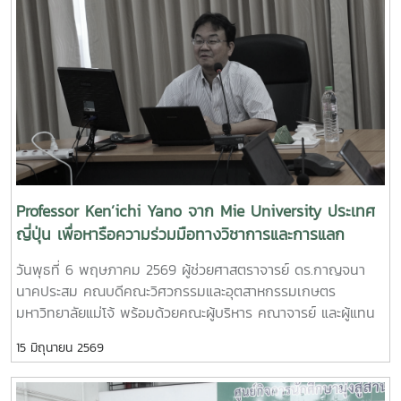
การอบรมเชิงปฏิบัติการ "SIPOC Model กับการบริหารจัดการ
วิทยาศาสตร์เทคโนโลยีเกษตรและอาหาร Maejo Agro Food Park
การดำเนินการตามเกณฑ์ EdPEx" ใน วันที่ 12-13 พฤษภาคม
(MAP)https://www.facebook.com/share/18ZhSJ8uJx/
2569 ที่โรงแรมยูนิมมาน โดย ได้รับเกียรติจาก "ผู้ช่วย
ศาสตราจารย์ ดร.สุภัทร พัฒน์วิชัยโชติ" คณะวิศวกรรมศาสตร์
มหาวิทยาลัยเกษตรศาสตร์ เป็นวิทยากรการอบรมครั้งนี้ช่วยส่ง
เสริมให้บุคลากรนำความรู้ที่ได้ ใช้ในการวิเคราะห์ วางระบบและ
เชื่อมโยงกระบวนการ เพื่อมุ่งสู่ความเป็นเลิศขององค์กร
Professor Ken’ichi Yano จาก Mie University ประเทศ
ญี่ปุ่น เพื่อหารือความร่วมมือทางวิชาการและการแลก
เปลี่ยนนักศึกษา
วันพุธที่ 6 พฤษภาคม 2569 ผู้ช่วยศาสตราจารย์ ดร.กาญจนา
นาคประสม คณบดีคณะวิศวกรรมและอุตสาหกรรมเกษตร
มหาวิทยาลัยแม่โจ้ พร้อมด้วยคณะผู้บริหาร คณาจารย์ และผู้แทน
จากหลักสูตรวิศวกรรมเกษตร วิศวกรรมอาหาร สาขาวิชา
15 มิถุนายน 2569
วิทยาศาสตร์การอาหาร หลักสูตรระดับบัณฑิตศึกษา และคณะ
พยาบาลศาสตร์ ร่วมให้การต้อนรับ Professor Ken’ichi Yano
ศาสตราจารย์สาขาวิชาวิศวกรรมเครื่องกล และผู้ช่วยอธิการบดี