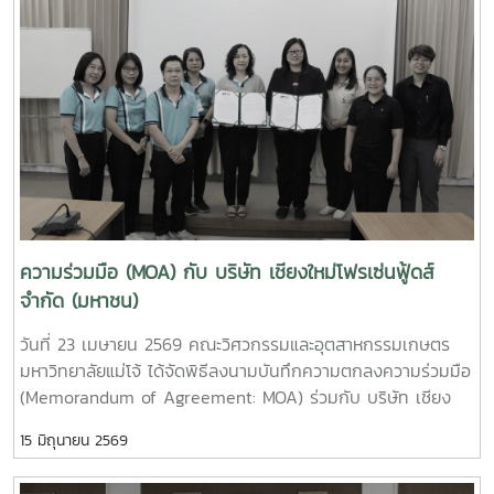
ใหม่เมือง และถ่ายทอดประสบการณ์ในการมีส่วนร่วมจัดตั้งคณะฯ
collaboration and explore future opportunities for
ในช่วงที่ดำรงตำแหน่งผู้บริหารมหาวิทยาลัย สะท้อนถึงความมุ่งมั่น
student exchange programs between the two
และรากฐานสำคัญของการพัฒนาคณะจนถึงปัจจุบันนอกจากนี้
institutions.During the meeting, participants viewed
รองศาสตราจารย์ กิตติพงษ์ วุฒิจำนงค์ ตัวแทนผู้อาวุโส ได้ให้
institutional introduction videos of Maejo University
โอวาทแก่บุคลากรรุ่นปัจจุบัน โดยเน้นย้ำถึงความตั้งใจในการ
and the Faculty of Engineering and Agro-Industry,
ทำงาน ความรับผิดชอบต่อหน้าที่ และการร่วมกันพัฒนาองค์กรให้
followed by discussions on academic cooperation,
ก้าวหน้าอย่างยั่งยืนในโอกาสนี้ ผู้ช่วยศาสตราจารย์ ดร.กาญจนา
research collaboration, and student exchange programs
นาคประสม คณบดีคณะวิศวกรรมและอุตสาหกรรมเกษตร เป็นผู้
at both undergraduate and graduate levels.Professor
แทนกล่าวขอขมาและขอพรจากผู้อาวุโส ก่อนที่คณาจารย์และ
Ken’ichi Yano delivered a keynote presentation on
บุคลากรจะร่วมกันประเคนของดำหัว เพื่อแสดงความเคารพและ
“Medical, Welfare, and Care-support Robotics” and
ความกตัญญูกตเวทีทั้งนี้ มีผู้อาวุโสเข้าร่วมกิจกรรมจำนวนทั้งสิ้น
ความร่วมมือ (MOA) กับ บริษัท เชียงใหม่โฟรเซ่นฟู้ดส์
“Automation Engineering, Welfare Robots and Nursing
15 ท่าน ณ ห้อง E117 อาคารเรียนรวมสาขาวิศวกรรมศาสตร์
จำกัด (มหาชน)
Care Systems,” highlighting innovative robotics
ภายในงานยังมีกิจกรรม Workshop “KhaoTan Fusion Lab:
technologies for healthcare, elderly care, and welfare
วันที่ 23 เมษายน 2569 คณะวิศวกรรมและอุตสาหกรรมเกษตร
จากภูมิปัญญาสู่สแน็คสร้างสรรค์” ที่เปิดโอกาสให้ผู้เข้าร่วมได้เรียน
support systems.In addition, representatives from the
มหาวิทยาลัยแม่โจ้ ได้จัดพิธีลงนามบันทึกความตกลงความร่วมมือ
รู้และลงมือปฏิบัติจริงในการต่อยอดผลิตภัณฑ์ข้าวตังจาก
Agricultural Engineering Program, Food Engineering
(Memorandum of Agreement: MOA) ร่วมกับ บริษัท เชียง
ภูมิปัญญาท้องถิ่น สู่แนวคิดนวัตกรรมอาหารในรูปแบบสร้างสรรค์
Program, Food Science Program, Graduate Programs, and
ใหม่โฟรเซ่นฟู้ดส์ จำกัด (มหาชน) ณ คณะวิศวกรรมและ
กิจกรรมในครั้งนี้สะท้อนถึงความผูกพันระหว่างบุคลากรทั้งในอดีต
Nursing Program presented their outstanding research
15 มิถุนายน 2569
อุตสาหกรรมเกษตร มหาวิทยาลัยแม่โจ้ จังหวัดเชียงใหม่การลง
และปัจจุบัน พร้อมทั้งเป็นการสืบสานวัฒนธรรมอันดีงาม ควบคู่
projects, specialized laboratories, and academic
นามในครั้งนี้ นำโดยผู้ช่วยศาสตราจารย์ ดร.กาญจนา นาคประสม
กับการต่อยอดองค์ความรู้สู่ความคิดสร้างสรรค์อย่างยั่งยืน
operation units. The visit also included laboratory