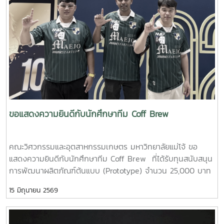
ขอแสดงความยินดีกับนักศึกษาทีม Coff Brew
คณะวิศวกรรมและอุตสาหกรรมเกษตร มหาวิทยาลัยแม่โจ้ ขอ
แสดงความยินดีกับนักศึกษาทีม Coff Brew ที่ได้รับทุนสนับสนุน
การพัฒนาผลิตภัณฑ์ต้นแบบ (Prototype) จำนวน 25,000 บาท
จากการแข่งขัน Startup Thailand League 2026 รอบภูมิภาค
15 มิถุนายน 2569
ภาคเหนือ ซึ่งจัดขึ้นเมื่อวันที่ 11 พฤษภาคม 2569 ณ อาคาร
อำนวยการอุทยานวิทยาศาสตร์ภูมิภาค (ภาคเหนือ) จังหวัด
เชียงใหม่ ผลงาน“เครื่องสกัดกาแฟรูปแบบใหม่โดยใช้เทคโนโลยี