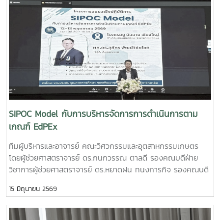
PLU”สมาชิกทีม• นายอนุพงศ์ เขื่อนแก้วนักศึกษาปริญญาโท
คณะวิศวกรรมและอุตสาหกรรมเกษตร• นายอาทิตย์ ด่านกระโท
กนักศึกษาปริญญาโท คณะวิศวกรรมและอุตสาหกรรมเกษตร•
นายตันติกร กันนานักศึกษาปริญญาตรี คณะบริหารธุรกิจ•
Nirmala Bhuvana Chandra Ramisettyนักศึกษาปริญญาโท
วิทยาลัยนานาชาติอาจารย์ที่ปรึกษารองศาสตราจารย์ ดร.จตุรภัทร
วาฤทธิ์คณะวิศวกรรมและอุตสาหกรรมเกษตรการแข่งขัน Startup
Thailand League 2026 เป็นเวทีสำคัญในการส่งเสริมศักยภาพ
นักศึกษาด้านนวัตกรรมและการเป็นผู้ประกอบการรุ่นใหม่ โดยเปิด
โอกาสให้นักศึกษาได้นำเสนอแนวคิดธุรกิจและผลงานนวัตกรรมสู่
SIPOC Model กับการบริหารจัดการการดำเนินการตาม
การพัฒนาเชิงพาณิชย์ในระดับประเทศทั้งนี้ ทีม Coff Brew ได้รับ
เกณฑ์ EdPEx
คัดเลือกให้พัฒนาผลงานต้นแบบและเตรียมเข้าร่วมกิจกรรม
ทีมผู้บริหารและอาจารย์ คณะวิศวกรรมและอุตสาหกรรมเกษตร
Demo Day ระหว่างวันที่ 25–27 มิถุนายน 2569 ณ ศูนย์การค้า
โดยผู้ช่วยศาสตราจารย์ ดร.กนกวรรณ ตาลดี รองคณบดีฝ่าย
สยามพารากอน กรุงเทพมหานคร เพื่อจัดแสดงผลงานต่อนัก
วิชาการผู้ช่วยศาสตราจารย์ ดร.หยาดฝน ทนงการกิจ รองคณบดี
ลงทุนและเครือข่ายธุรกิจ Startup ระดับประเทศและนานาชาติต่อ
ฝ่ายยุทธศาสตร์และประกันคุณภาพผู้ช่วยศาสตราจารย์ ดร.พิไล
ไปคณะวิศวกรรมและอุตสาหกรรมเกษตร ขอร่วมชื่นชมและภาค
15 มิถุนายน 2569
วรรณ พรประสิทธ์ ผู้ช่วยคณบดีฝ่ายบริหารและเทคโนโลยี
ภูมิใจในความสามารถ ความคิดสร้างสรรค์ และศักยภาพของ
สารสนเทศรองศาสตราจารย์ ดร.จตุรภัทร วาฤทธิ์ ประธาน
นักศึกษา ที่สามารถต่อยอดองค์ความรู้สู่การสร้างนวัตกรรมและ
หลักสูตรวิศวกรรมศาสตรบัณฑิต สาขาวิศวกรรมอาหารเข้าร่วม
การเป็นผู้ประกอบการแห่งอนาคตได้อย่างโดดเด่นCr:อุทยาน