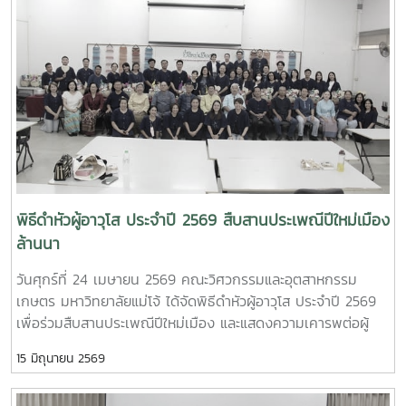
ช่วยศาสตราจารย์ ดร.ธีระพล เสนพันธุ์ เป็นผู้ถือป้ายประจำขบวน
ปฏิบัติการและหน่วยวิจัยต่าง ๆ ภายในคณะฯ เพื่อแลกเปลี่ยนองค์
สะท้อนถึงความพร้อมเพรียงและความเป็นหนึ่งเดียวของบุคลากร
ความรู้และสร้างเครือข่ายความร่วมมือระหว่างประเทศใน
ในคณะฯกิจกรรมดังกล่าวจัดขึ้นเพื่อสืบสานประเพณีปีใหม่เมือง
อนาคตFaculty of Engineering and Agro-Industry, Maejo
ของชาวล้านนา และเปิดโอกาสให้บุคลากรได้ร่วมแสดงความเคารพ
University Welcomes Professor Ken’ichi Yano from Mie
คารวะ และขอพรจากผู้อาวุโสและผู้บริหารมหาวิทยาลัย อันเป็นการ
University, Japan, for Academic Collaboration
ส่งเสริมคุณค่าทางวัฒนธรรมและความสัมพันธ์อันดีภายในองค์กร
Discussion and Student Exchange OpportunitiesOn
ณ อาคารศูนย์กีฬาทศมิตรทรบพิตร มหาวิทยาลัยแม่โจ้ จังหวัด
Wednesday, May 6, 2026, Asst. Prof. Dr. Kanjana
เชียงใหม่นอกจากนี้ คณะวิศวกรรมและอุตสาหกรรมเกษตรยังได้
Narkprasom, Dean of the Faculty of Engineering and
ส่งบุคลากรเข้าร่วมกิจกรรมภายในงาน อาทิ การประกวดลาบ
Agro-Industry, Maejo University, together with faculty
เมือง และการประกวดนวัตกรรมการแปรรูปผลิตผลทางการเกษตร
administrators, lecturers, and representatives from the
เป็นเครื่องดื่มด้วยภูมิปัญญาท้องถิ่น ซึ่งแสดงถึงศักยภาพและ
พิธีดำหัวผู้อาวุโส ประจำปี 2569 สืบสานประเพณีปีใหม่เมือง
Agricultural Engineering Program, Food Engineering
ความคิดสร้างสรรค์ของบุคลากรคณะฯ การเข้าร่วมกิจกรรมใน
ล้านนา
Program, Food Science Program, Graduate Programs, and
ครั้งนี้สะท้อนถึงความร่วมมือ ความสามัคคี และการสืบสาน
Faculty of Nursing, warmly welcomed Professor Ken’ichi
วันศุกร์ที่ 24 เมษายน 2569 คณะวิศวกรรมและอุตสาหกรรม
วัฒนธรรมอันดีงามของบุคลากรคณะวิศวกรรมและอุตสาหกรรม
Yano from the Faculty of Engineering, Mie University,
เกษตร มหาวิทยาลัยแม่โจ้ ได้จัดพิธีดำหัวผู้อาวุโส ประจำปี 2569
เกษตรอย่างต่อเนื่อง
Japan.Professor Ken’ichi Yano currently serves as
เพื่อร่วมสืบสานประเพณีปีใหม่เมือง และแสดงความเคารพต่อผู้
Assistant to the President for Early-Career Researcher
อาวุโส อันเป็นวัฒนธรรมอันดีงามของชาวล้านนาโดยได้รับเกียรติ
Development and Head of the Intelligent Robotics
15 มิถุนายน 2569
จาก รองศาสตราจารย์ ดร.เทพ พงษ์พานิช นายกสภา
Laboratory, Department of Mechanical Engineering, Mie
มหาวิทยาลัย เข้าร่วมกิจกรรม พร้อมกล่าวอวยพรเนื่องในโอกาสปี
University.The visit aimed to strengthen academic