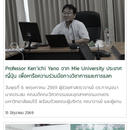
การอบรมเชิงปฏิบัติการ "SIPOC Model กับการบริหารจัดการ
วิทยาศาสตร์เทคโนโลยีเกษตรและอาหาร Maejo Agro Food Park
การดำเนินการตามเกณฑ์ EdPEx" ใน วันที่ 12-13 พฤษภาคม
(MAP)https://www.facebook.com/share/18ZhSJ8uJx/
2569 ที่โรงแรมยูนิมมาน โดย ได้รับเกียรติจาก "ผู้ช่วย
ศาสตราจารย์ ดร.สุภัทร พัฒน์วิชัยโชติ" คณะวิศวกรรมศาสตร์
มหาวิทยาลัยเกษตรศาสตร์ เป็นวิทยากรการอบรมครั้งนี้ช่วยส่ง
เสริมให้บุคลากรนำความรู้ที่ได้ ใช้ในการวิเคราะห์ วางระบบและ
เชื่อมโยงกระบวนการ เพื่อมุ่งสู่ความเป็นเลิศขององค์กร
Professor Ken’ichi Yano จาก Mie University ประเทศ
ญี่ปุ่น เพื่อหารือความร่วมมือทางวิชาการและการแลก
เปลี่ยนนักศึกษา
วันพุธที่ 6 พฤษภาคม 2569 ผู้ช่วยศาสตราจารย์ ดร.กาญจนา
นาคประสม คณบดีคณะวิศวกรรมและอุตสาหกรรมเกษตร
มหาวิทยาลัยแม่โจ้ พร้อมด้วยคณะผู้บริหาร คณาจารย์ และผู้แทน
จากหลักสูตรวิศวกรรมเกษตร วิศวกรรมอาหาร สาขาวิชา
15 มิถุนายน 2569
วิทยาศาสตร์การอาหาร หลักสูตรระดับบัณฑิตศึกษา และคณะ
พยาบาลศาสตร์ ร่วมให้การต้อนรับ Professor Ken’ichi Yano
ศาสตราจารย์สาขาวิชาวิศวกรรมเครื่องกล และผู้ช่วยอธิการบดี