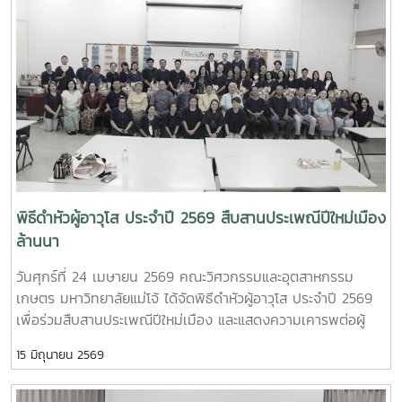
ช่วยศาสตราจารย์ ดร.ธีระพล เสนพันธุ์ เป็นผู้ถือป้ายประจำขบวน
ปฏิบัติการและหน่วยวิจัยต่าง ๆ ภายในคณะฯ เพื่อแลกเปลี่ยนองค์
สะท้อนถึงความพร้อมเพรียงและความเป็นหนึ่งเดียวของบุคลากร
ความรู้และสร้างเครือข่ายความร่วมมือระหว่างประเทศใน
ในคณะฯกิจกรรมดังกล่าวจัดขึ้นเพื่อสืบสานประเพณีปีใหม่เมือง
อนาคตFaculty of Engineering and Agro-Industry, Maejo
ของชาวล้านนา และเปิดโอกาสให้บุคลากรได้ร่วมแสดงความเคารพ
University Welcomes Professor Ken’ichi Yano from Mie
คารวะ และขอพรจากผู้อาวุโสและผู้บริหารมหาวิทยาลัย อันเป็นการ
University, Japan, for Academic Collaboration
ส่งเสริมคุณค่าทางวัฒนธรรมและความสัมพันธ์อันดีภายในองค์กร
Discussion and Student Exchange OpportunitiesOn
ณ อาคารศูนย์กีฬาทศมิตรทรบพิตร มหาวิทยาลัยแม่โจ้ จังหวัด
Wednesday, May 6, 2026, Asst. Prof. Dr. Kanjana
เชียงใหม่นอกจากนี้ คณะวิศวกรรมและอุตสาหกรรมเกษตรยังได้
Narkprasom, Dean of the Faculty of Engineering and
ส่งบุคลากรเข้าร่วมกิจกรรมภายในงาน อาทิ การประกวดลาบ
Agro-Industry, Maejo University, together with faculty
เมือง และการประกวดนวัตกรรมการแปรรูปผลิตผลทางการเกษตร
administrators, lecturers, and representatives from the
เป็นเครื่องดื่มด้วยภูมิปัญญาท้องถิ่น ซึ่งแสดงถึงศักยภาพและ
พิธีดำหัวผู้อาวุโส ประจำปี 2569 สืบสานประเพณีปีใหม่เมือง
Agricultural Engineering Program, Food Engineering
ความคิดสร้างสรรค์ของบุคลากรคณะฯ การเข้าร่วมกิจกรรมใน
ล้านนา
Program, Food Science Program, Graduate Programs, and
ครั้งนี้สะท้อนถึงความร่วมมือ ความสามัคคี และการสืบสาน
Faculty of Nursing, warmly welcomed Professor Ken’ichi
วันศุกร์ที่ 24 เมษายน 2569 คณะวิศวกรรมและอุตสาหกรรม
วัฒนธรรมอันดีงามของบุคลากรคณะวิศวกรรมและอุตสาหกรรม
Yano from the Faculty of Engineering, Mie University,
เกษตร มหาวิทยาลัยแม่โจ้ ได้จัดพิธีดำหัวผู้อาวุโส ประจำปี 2569
เกษตรอย่างต่อเนื่อง
Japan.Professor Ken’ichi Yano currently serves as
เพื่อร่วมสืบสานประเพณีปีใหม่เมือง และแสดงความเคารพต่อผู้
Assistant to the President for Early-Career Researcher
อาวุโส อันเป็นวัฒนธรรมอันดีงามของชาวล้านนาโดยได้รับเกียรติ
Development and Head of the Intelligent Robotics
15 มิถุนายน 2569
จาก รองศาสตราจารย์ ดร.เทพ พงษ์พานิช นายกสภา
Laboratory, Department of Mechanical Engineering, Mie
มหาวิทยาลัย เข้าร่วมกิจกรรม พร้อมกล่าวอวยพรเนื่องในโอกาสปี
University.The visit aimed to strengthen academic