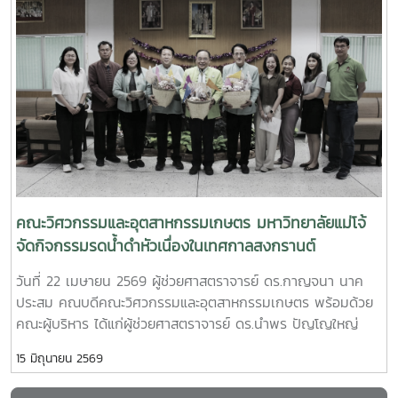
คณบดีคณะวิศวกรรมและอุตสาหกรรมเกษตร มหาวิทยาลัยแม่โจ้
observations and facility tours within the faculty to
และ นางสาววริศรา เก่งการค้า ผู้จัดการทั่วไป บริษัท เชียงใหม่
promote knowledge exchange and future international
โฟรเซ่นฟู้ดส์ จำกัด (มหาชน)โดยมีผู้บริหาร คณาจารย์ และ
collaboration networks.
บุคลากรจากทั้งสองหน่วยงานร่วมเป็นสักขีพยานในพิธี พร้อม
ด้วย ผู้ช่วยศาสตราจารย์ ดร.กนกวรรณ ตาลดี รองคณบดีฝ่าย
วิชาการและการต่างประเทศ ผู้ช่วยศาสตราจารย์ ดร.ศรัญญา
สุวรรณอังกูร และ อาจารย์ ดร.ตรีทิพย์ ชื่นสันต์ความร่วมมือครั้ง
นี้มุ่งเน้นการส่งเสริมและสนับสนุนการพัฒนาศักยภาพนักศึกษา
ผ่านการฝึกประสบการณ์วิชาชีพในสถานประกอบการจริง เปิด
โอกาสให้นักศึกษาได้เรียนรู้จากกระบวนการทำงานในภาค
อุตสาหกรรม และพัฒนาทักษะให้สอดคล้องกับความต้องการของ
คณะวิศวกรรมและอุตสาหกรรมเกษตร มหาวิทยาลัยแม่โจ้
ตลาดแรงงานภายหลังพิธีลงนาม คณะผู้บริหารและผู้แทนจาก
จัดกิจกรรมรดน้ำดำหัวเนื่องในเทศกาลสงกรานต์
บริษัท ได้เข้าเยี่ยมชม Food Robotics and Innovation Lab
วันที่ 22 เมษายน 2569 ผู้ช่วยศาสตราจารย์ ดร.กาญจนา นาค
และ Robotics & Micro Food Factory ซึ่งเป็นแหล่งเรียนรู้ด้าน
ประสม คณบดีคณะวิศวกรรมและอุตสาหกรรมเกษตร พร้อมด้วย
เทคโนโลยีแขนกลและระบบอัตโนมัติในอุตสาหกรรมอาหาร โดยมี
คณะผู้บริหาร ได้แก่ผู้ช่วยศาสตราจารย์ ดร.นำพร ปัญโญใหญ่
อาจารย์ ดร.ชวกร ศรีเงินยวง เป็นผู้นำเสนอและให้ข้อมูลเกี่ยวกับ
รองคณบดีฝ่ายวิจัย นวัตกรรม และบริการวิชาการผู้ช่วย
การเรียนการสอน งานวิจัย และการประยุกต์ใช้เทคโนโลยีดังกล่าว
15 มิถุนายน 2569
ศาสตราจารย์ ดร.กนกวรรณ ตาลดี รองคณบดีฝ่ายวิชาการและ
ในภาคอุตสาหกรรมนอกจากนี้ ความร่วมมือยังครอบคลุมถึงการ
การต่างประเทศ ผู้ช่วยศาสตราจารย์ ดร.แพรวพรรณ จอมงาม ผู้
พัฒนาทักษะ การถ่ายทอดองค์ความรู้ การคัดเลือกนักศึกษาเข้า