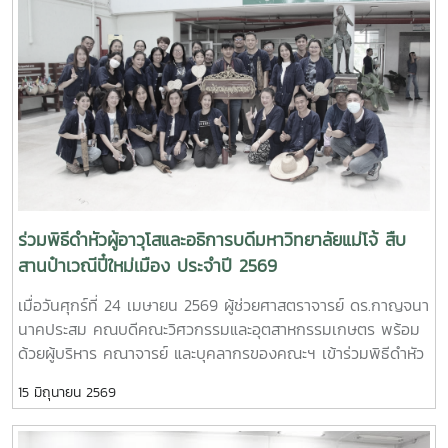
ด้านการพัฒนานักวิจัยรุ่นใหม่ จาก Mie University ประเทศ
ญี่ปุ่น ในโอกาสเดินทางมาเยี่ยมชมคณะฯ และหารือแนวทางความ
ร่วมมือทางวิชาการ ณ คณะวิศวกรรมและอุตสาหกรรมเกษตร
มหาวิทยาลัยแม่โจ้ในการนี้ ได้มีการนำเสนอวีดิทัศน์แนะนำ
มหาวิทยาลัยและคณะฯ พร้อมแลกเปลี่ยนแนวทางการสร้างความ
ร่วมมือด้านวิชาการ การวิจัย และการแลกเปลี่ยนนักศึกษาในระดับ
ปริญญาตรีและบัณฑิตศึกษา ระหว่างสองสถาบันProfessor
Ken’ichi Yano ได้นำเสนอผลงานวิจัยในหัวข้อ “Medical,
Welfare, and Care-support Robotics” และ “Automation
Engineering, Welfare Robots and Nursing Care Systems”
ร่วมพิธีดำหัวผู้อาวุโสและอธิการบดีมหาวิทยาลัยแม่โจ้ สืบ
ซึ่งเกี่ยวข้องกับเทคโนโลยีหุ่นยนต์เพื่อการแพทย์ การดูแลผู้สูงอายุ
สานป๋าเวณีปี๋ใหม่เมือง ประจำปี 2569
และระบบสนับสนุนงานด้านสวัสดิการและการพยาบาล รวมถึงการ
เมื่อวันศุกร์ที่ 24 เมษายน 2569 ผู้ช่วยศาสตราจารย์ ดร.กาญจนา
ออกแบบและพัฒนาหุ่นยนต์สำหรับภารกิจเฉพาะ เช่น การเกษตร
นาคประสม คณบดีคณะวิศวกรรมและอุตสาหกรรมเกษตร พร้อม
การช่วยเหลือผู้ประสบภัยและงานเสี่ยงอันตรายอื่นๆนอกจากนี้ ผู้
ด้วยผู้บริหาร คณาจารย์ และบุคลากรของคณะฯ เข้าร่วมพิธีดำหัว
แทนจากหลักสูตรวิศวกรรมเกษตร วิศวกรรมอาหาร สาขาวิชา
ผู้อาวุโสและอธิการบดีมหาวิทยาลัยแม่โจ้ ภายใต้โครงการ “สืบสาน
วิทยาศาสตร์การอาหาร หลักสูตรระดับบัณฑิตศึกษา และพยาบาล
15 มิถุนายน 2569
ป๋าเวณีปี๋ใหม่เมือง” ประจำปี 2569ในการนี้ คณะวิศวกรรมและ
ศาสตร์ ได้นำเสนอผลงานวิจัยเด่น รวมถึงหน่วยปฏิบัติการและห้อง
อุตสาหกรรมเกษตรได้ร่วมตั้งแถวขบวนอย่างเป็นระเบียบ โดยมี ผู้
ปฏิบัติการเฉพาะทางของแต่ละหลักสูตร ก่อนนำเยี่ยมชมห้อง