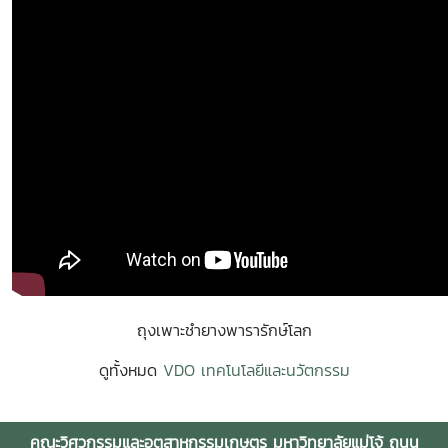
ถุงเพาะชำยางพารารักษ์โลก
ดูทั้งหมด
VDO เทคโนโลยีและนวัตกรรม
คณะวิศวกรรมและอุตสาหกรรมเกษตร มหาวิทยาลัยแม่โจ้ ถนน