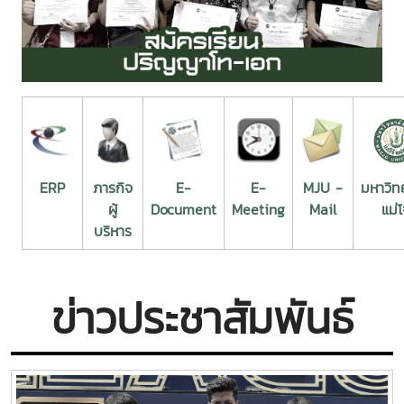
ERP
ภารกิจ
E-
E-
MJU -
มหาวิท
ผู้
Document
Meeting
Mail
แม่โ
บริหาร
ข่าวประชาสัมพันธ์