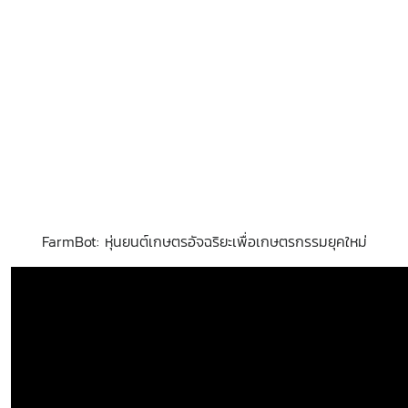
FarmBot: หุ่นยนต์เกษตรอัจฉริยะเพื่อเกษตรกรรมยุคใหม่