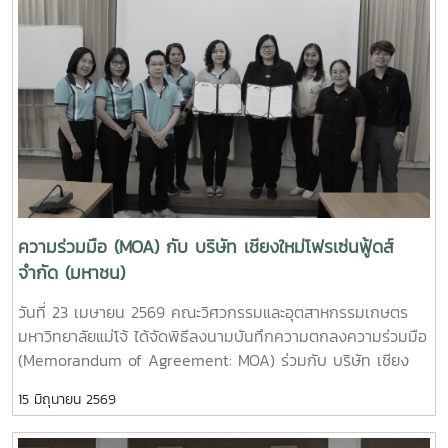
ใหม่เมือง และถ่ายทอดประสบการณ์ในการมีส่วนร่วมจัดตั้งคณะฯ
collaboration and explore future opportunities for
ในช่วงที่ดำรงตำแหน่งผู้บริหารมหาวิทยาลัย สะท้อนถึงความมุ่งมั่น
student exchange programs between the two
และรากฐานสำคัญของการพัฒนาคณะจนถึงปัจจุบันนอกจากนี้
institutions.During the meeting, participants viewed
รองศาสตราจารย์ กิตติพงษ์ วุฒิจำนงค์ ตัวแทนผู้อาวุโส ได้ให้
institutional introduction videos of Maejo University
โอวาทแก่บุคลากรรุ่นปัจจุบัน โดยเน้นย้ำถึงความตั้งใจในการ
and the Faculty of Engineering and Agro-Industry,
ทำงาน ความรับผิดชอบต่อหน้าที่ และการร่วมกันพัฒนาองค์กรให้
followed by discussions on academic cooperation,
ก้าวหน้าอย่างยั่งยืนในโอกาสนี้ ผู้ช่วยศาสตราจารย์ ดร.กาญจนา
research collaboration, and student exchange programs
นาคประสม คณบดีคณะวิศวกรรมและอุตสาหกรรมเกษตร เป็นผู้
at both undergraduate and graduate levels.Professor
แทนกล่าวขอขมาและขอพรจากผู้อาวุโส ก่อนที่คณาจารย์และ
Ken’ichi Yano delivered a keynote presentation on
บุคลากรจะร่วมกันประเคนของดำหัว เพื่อแสดงความเคารพและ
“Medical, Welfare, and Care-support Robotics” and
ความกตัญญูกตเวทีทั้งนี้ มีผู้อาวุโสเข้าร่วมกิจกรรมจำนวนทั้งสิ้น
ความร่วมมือ (MOA) กับ บริษัท เชียงใหม่โฟรเซ่นฟู้ดส์
“Automation Engineering, Welfare Robots and Nursing
15 ท่าน ณ ห้อง E117 อาคารเรียนรวมสาขาวิศวกรรมศาสตร์
จำกัด (มหาชน)
Care Systems,” highlighting innovative robotics
ภายในงานยังมีกิจกรรม Workshop “KhaoTan Fusion Lab:
technologies for healthcare, elderly care, and welfare
วันที่ 23 เมษายน 2569 คณะวิศวกรรมและอุตสาหกรรมเกษตร
จากภูมิปัญญาสู่สแน็คสร้างสรรค์” ที่เปิดโอกาสให้ผู้เข้าร่วมได้เรียน
support systems.In addition, representatives from the
มหาวิทยาลัยแม่โจ้ ได้จัดพิธีลงนามบันทึกความตกลงความร่วมมือ
รู้และลงมือปฏิบัติจริงในการต่อยอดผลิตภัณฑ์ข้าวตังจาก
Agricultural Engineering Program, Food Engineering
(Memorandum of Agreement: MOA) ร่วมกับ บริษัท เชียง
ภูมิปัญญาท้องถิ่น สู่แนวคิดนวัตกรรมอาหารในรูปแบบสร้างสรรค์
Program, Food Science Program, Graduate Programs, and
ใหม่โฟรเซ่นฟู้ดส์ จำกัด (มหาชน) ณ คณะวิศวกรรมและ
กิจกรรมในครั้งนี้สะท้อนถึงความผูกพันระหว่างบุคลากรทั้งในอดีต
Nursing Program presented their outstanding research
15 มิถุนายน 2569
อุตสาหกรรมเกษตร มหาวิทยาลัยแม่โจ้ จังหวัดเชียงใหม่การลง
และปัจจุบัน พร้อมทั้งเป็นการสืบสานวัฒนธรรมอันดีงาม ควบคู่
projects, specialized laboratories, and academic
นามในครั้งนี้ นำโดยผู้ช่วยศาสตราจารย์ ดร.กาญจนา นาคประสม
กับการต่อยอดองค์ความรู้สู่ความคิดสร้างสรรค์อย่างยั่งยืน
operation units. The visit also included laboratory