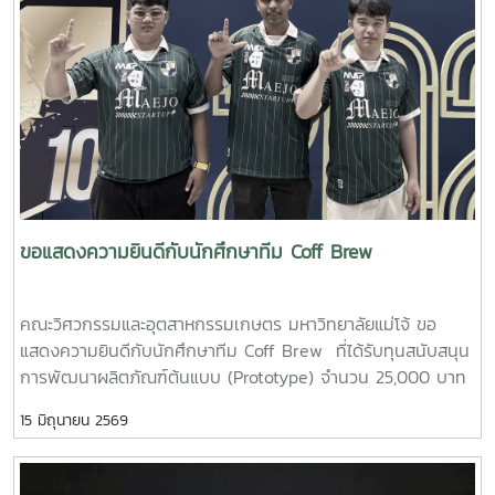
ขอแสดงความยินดีกับนักศึกษาทีม Coff Brew
คณะวิศวกรรมและอุตสาหกรรมเกษตร มหาวิทยาลัยแม่โจ้ ขอ
แสดงความยินดีกับนักศึกษาทีม Coff Brew ที่ได้รับทุนสนับสนุน
การพัฒนาผลิตภัณฑ์ต้นแบบ (Prototype) จำนวน 25,000 บาท
จากการแข่งขัน Startup Thailand League 2026 รอบภูมิภาค
15 มิถุนายน 2569
ภาคเหนือ ซึ่งจัดขึ้นเมื่อวันที่ 11 พฤษภาคม 2569 ณ อาคาร
อำนวยการอุทยานวิทยาศาสตร์ภูมิภาค (ภาคเหนือ) จังหวัด
เชียงใหม่ ผลงาน“เครื่องสกัดกาแฟรูปแบบใหม่โดยใช้เทคโนโลยี