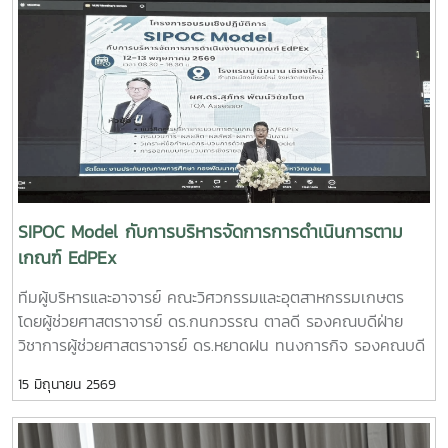
PLU”สมาชิกทีม• นายอนุพงศ์ เขื่อนแก้วนักศึกษาปริญญาโท
คณะวิศวกรรมและอุตสาหกรรมเกษตร• นายอาทิตย์ ด่านกระโท
กนักศึกษาปริญญาโท คณะวิศวกรรมและอุตสาหกรรมเกษตร•
นายตันติกร กันนานักศึกษาปริญญาตรี คณะบริหารธุรกิจ•
Nirmala Bhuvana Chandra Ramisettyนักศึกษาปริญญาโท
วิทยาลัยนานาชาติอาจารย์ที่ปรึกษารองศาสตราจารย์ ดร.จตุรภัทร
วาฤทธิ์คณะวิศวกรรมและอุตสาหกรรมเกษตรการแข่งขัน Startup
Thailand League 2026 เป็นเวทีสำคัญในการส่งเสริมศักยภาพ
นักศึกษาด้านนวัตกรรมและการเป็นผู้ประกอบการรุ่นใหม่ โดยเปิด
โอกาสให้นักศึกษาได้นำเสนอแนวคิดธุรกิจและผลงานนวัตกรรมสู่
SIPOC Model กับการบริหารจัดการการดำเนินการตาม
การพัฒนาเชิงพาณิชย์ในระดับประเทศทั้งนี้ ทีม Coff Brew ได้รับ
เกณฑ์ EdPEx
คัดเลือกให้พัฒนาผลงานต้นแบบและเตรียมเข้าร่วมกิจกรรม
ทีมผู้บริหารและอาจารย์ คณะวิศวกรรมและอุตสาหกรรมเกษตร
Demo Day ระหว่างวันที่ 25–27 มิถุนายน 2569 ณ ศูนย์การค้า
โดยผู้ช่วยศาสตราจารย์ ดร.กนกวรรณ ตาลดี รองคณบดีฝ่าย
สยามพารากอน กรุงเทพมหานคร เพื่อจัดแสดงผลงานต่อนัก
วิชาการผู้ช่วยศาสตราจารย์ ดร.หยาดฝน ทนงการกิจ รองคณบดี
ลงทุนและเครือข่ายธุรกิจ Startup ระดับประเทศและนานาชาติต่อ
ฝ่ายยุทธศาสตร์และประกันคุณภาพผู้ช่วยศาสตราจารย์ ดร.พิไล
ไปคณะวิศวกรรมและอุตสาหกรรมเกษตร ขอร่วมชื่นชมและภาค
15 มิถุนายน 2569
วรรณ พรประสิทธ์ ผู้ช่วยคณบดีฝ่ายบริหารและเทคโนโลยี
ภูมิใจในความสามารถ ความคิดสร้างสรรค์ และศักยภาพของ
สารสนเทศรองศาสตราจารย์ ดร.จตุรภัทร วาฤทธิ์ ประธาน
นักศึกษา ที่สามารถต่อยอดองค์ความรู้สู่การสร้างนวัตกรรมและ
หลักสูตรวิศวกรรมศาสตรบัณฑิต สาขาวิศวกรรมอาหารเข้าร่วม
การเป็นผู้ประกอบการแห่งอนาคตได้อย่างโดดเด่นCr:อุทยาน