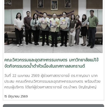
คณบดีคณะวิศวกรรมและอุตสาหกรรมเกษตร มหาวิทยาลัยแม่โจ้
observations and facility tours within the faculty to
และ นางสาววริศรา เก่งการค้า ผู้จัดการทั่วไป บริษัท เชียงใหม่
promote knowledge exchange and future international
โฟรเซ่นฟู้ดส์ จำกัด (มหาชน)โดยมีผู้บริหาร คณาจารย์ และ
collaboration networks.
บุคลากรจากทั้งสองหน่วยงานร่วมเป็นสักขีพยานในพิธี พร้อม
ด้วย ผู้ช่วยศาสตราจารย์ ดร.กนกวรรณ ตาลดี รองคณบดีฝ่าย
วิชาการและการต่างประเทศ ผู้ช่วยศาสตราจารย์ ดร.ศรัญญา
สุวรรณอังกูร และ อาจารย์ ดร.ตรีทิพย์ ชื่นสันต์ความร่วมมือครั้ง
นี้มุ่งเน้นการส่งเสริมและสนับสนุนการพัฒนาศักยภาพนักศึกษา
ผ่านการฝึกประสบการณ์วิชาชีพในสถานประกอบการจริง เปิด
โอกาสให้นักศึกษาได้เรียนรู้จากกระบวนการทำงานในภาค
อุตสาหกรรม และพัฒนาทักษะให้สอดคล้องกับความต้องการของ
คณะวิศวกรรมและอุตสาหกรรมเกษตร มหาวิทยาลัยแม่โจ้
ตลาดแรงงานภายหลังพิธีลงนาม คณะผู้บริหารและผู้แทนจาก
จัดกิจกรรมรดน้ำดำหัวเนื่องในเทศกาลสงกรานต์
บริษัท ได้เข้าเยี่ยมชม Food Robotics and Innovation Lab
วันที่ 22 เมษายน 2569 ผู้ช่วยศาสตราจารย์ ดร.กาญจนา นาค
และ Robotics & Micro Food Factory ซึ่งเป็นแหล่งเรียนรู้ด้าน
ประสม คณบดีคณะวิศวกรรมและอุตสาหกรรมเกษตร พร้อมด้วย
เทคโนโลยีแขนกลและระบบอัตโนมัติในอุตสาหกรรมอาหาร โดยมี
คณะผู้บริหาร ได้แก่ผู้ช่วยศาสตราจารย์ ดร.นำพร ปัญโญใหญ่
อาจารย์ ดร.ชวกร ศรีเงินยวง เป็นผู้นำเสนอและให้ข้อมูลเกี่ยวกับ
รองคณบดีฝ่ายวิจัย นวัตกรรม และบริการวิชาการผู้ช่วย
การเรียนการสอน งานวิจัย และการประยุกต์ใช้เทคโนโลยีดังกล่าว
15 มิถุนายน 2569
ศาสตราจารย์ ดร.กนกวรรณ ตาลดี รองคณบดีฝ่ายวิชาการและ
ในภาคอุตสาหกรรมนอกจากนี้ ความร่วมมือยังครอบคลุมถึงการ
การต่างประเทศ ผู้ช่วยศาสตราจารย์ ดร.แพรวพรรณ จอมงาม ผู้
พัฒนาทักษะ การถ่ายทอดองค์ความรู้ การคัดเลือกนักศึกษาเข้า