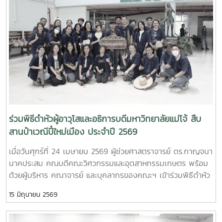
ด้านการพัฒนานักวิจัยรุ่นใหม่ จาก Mie University ประเทศ
ญี่ปุ่น ในโอกาสเดินทางมาเยี่ยมชมคณะฯ และหารือแนวทางความ
ร่วมมือทางวิชาการ ณ คณะวิศวกรรมและอุตสาหกรรมเกษตร
มหาวิทยาลัยแม่โจ้ในการนี้ ได้มีการนำเสนอวีดิทัศน์แนะนำ
มหาวิทยาลัยและคณะฯ พร้อมแลกเปลี่ยนแนวทางการสร้างความ
ร่วมมือด้านวิชาการ การวิจัย และการแลกเปลี่ยนนักศึกษาในระดับ
ปริญญาตรีและบัณฑิตศึกษา ระหว่างสองสถาบันProfessor
Ken’ichi Yano ได้นำเสนอผลงานวิจัยในหัวข้อ “Medical,
Welfare, and Care-support Robotics” และ “Automation
Engineering, Welfare Robots and Nursing Care Systems”
ร่วมพิธีดำหัวผู้อาวุโสและอธิการบดีมหาวิทยาลัยแม่โจ้ สืบ
ซึ่งเกี่ยวข้องกับเทคโนโลยีหุ่นยนต์เพื่อการแพทย์ การดูแลผู้สูงอายุ
สานป๋าเวณีปี๋ใหม่เมือง ประจำปี 2569
และระบบสนับสนุนงานด้านสวัสดิการและการพยาบาล รวมถึงการ
เมื่อวันศุกร์ที่ 24 เมษายน 2569 ผู้ช่วยศาสตราจารย์ ดร.กาญจนา
ออกแบบและพัฒนาหุ่นยนต์สำหรับภารกิจเฉพาะ เช่น การเกษตร
นาคประสม คณบดีคณะวิศวกรรมและอุตสาหกรรมเกษตร พร้อม
การช่วยเหลือผู้ประสบภัยและงานเสี่ยงอันตรายอื่นๆนอกจากนี้ ผู้
ด้วยผู้บริหาร คณาจารย์ และบุคลากรของคณะฯ เข้าร่วมพิธีดำหัว
แทนจากหลักสูตรวิศวกรรมเกษตร วิศวกรรมอาหาร สาขาวิชา
ผู้อาวุโสและอธิการบดีมหาวิทยาลัยแม่โจ้ ภายใต้โครงการ “สืบสาน
วิทยาศาสตร์การอาหาร หลักสูตรระดับบัณฑิตศึกษา และพยาบาล
15 มิถุนายน 2569
ป๋าเวณีปี๋ใหม่เมือง” ประจำปี 2569ในการนี้ คณะวิศวกรรมและ
ศาสตร์ ได้นำเสนอผลงานวิจัยเด่น รวมถึงหน่วยปฏิบัติการและห้อง
อุตสาหกรรมเกษตรได้ร่วมตั้งแถวขบวนอย่างเป็นระเบียบ โดยมี ผู้
ปฏิบัติการเฉพาะทางของแต่ละหลักสูตร ก่อนนำเยี่ยมชมห้อง