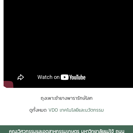
ถุงเพาะชำยางพารารักษ์โลก
ดูทั้งหมด
VDO เทคโนโลยีและนวัตกรรม
คณะวิศวกรรมและอุตสาหกรรมเกษตร มหาวิทยาลัยแม่โจ้ ถนน