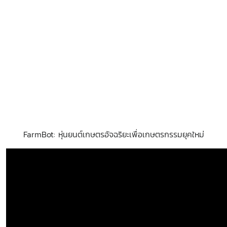
FarmBot: หุ่นยนต์เกษตรอัจฉริยะเพื่อเกษตรกรรมยุคใหม่