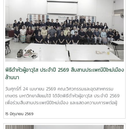
ช่วยศาสตราจารย์ ดร.ธีระพล เสนพันธุ์ เป็นผู้ถือป้ายประจำขบวน
ปฏิบัติการและหน่วยวิจัยต่าง ๆ ภายในคณะฯ เพื่อแลกเปลี่ยนองค์
สะท้อนถึงความพร้อมเพรียงและความเป็นหนึ่งเดียวของบุคลากร
ความรู้และสร้างเครือข่ายความร่วมมือระหว่างประเทศใน
ในคณะฯกิจกรรมดังกล่าวจัดขึ้นเพื่อสืบสานประเพณีปีใหม่เมือง
อนาคตFaculty of Engineering and Agro-Industry, Maejo
ของชาวล้านนา และเปิดโอกาสให้บุคลากรได้ร่วมแสดงความเคารพ
University Welcomes Professor Ken’ichi Yano from Mie
คารวะ และขอพรจากผู้อาวุโสและผู้บริหารมหาวิทยาลัย อันเป็นการ
University, Japan, for Academic Collaboration
ส่งเสริมคุณค่าทางวัฒนธรรมและความสัมพันธ์อันดีภายในองค์กร
Discussion and Student Exchange OpportunitiesOn
ณ อาคารศูนย์กีฬาทศมิตรทรบพิตร มหาวิทยาลัยแม่โจ้ จังหวัด
Wednesday, May 6, 2026, Asst. Prof. Dr. Kanjana
เชียงใหม่นอกจากนี้ คณะวิศวกรรมและอุตสาหกรรมเกษตรยังได้
Narkprasom, Dean of the Faculty of Engineering and
ส่งบุคลากรเข้าร่วมกิจกรรมภายในงาน อาทิ การประกวดลาบ
Agro-Industry, Maejo University, together with faculty
เมือง และการประกวดนวัตกรรมการแปรรูปผลิตผลทางการเกษตร
administrators, lecturers, and representatives from the
เป็นเครื่องดื่มด้วยภูมิปัญญาท้องถิ่น ซึ่งแสดงถึงศักยภาพและ
พิธีดำหัวผู้อาวุโส ประจำปี 2569 สืบสานประเพณีปีใหม่เมือง
Agricultural Engineering Program, Food Engineering
ความคิดสร้างสรรค์ของบุคลากรคณะฯ การเข้าร่วมกิจกรรมใน
ล้านนา
Program, Food Science Program, Graduate Programs, and
ครั้งนี้สะท้อนถึงความร่วมมือ ความสามัคคี และการสืบสาน
Faculty of Nursing, warmly welcomed Professor Ken’ichi
วันศุกร์ที่ 24 เมษายน 2569 คณะวิศวกรรมและอุตสาหกรรม
วัฒนธรรมอันดีงามของบุคลากรคณะวิศวกรรมและอุตสาหกรรม
Yano from the Faculty of Engineering, Mie University,
เกษตร มหาวิทยาลัยแม่โจ้ ได้จัดพิธีดำหัวผู้อาวุโส ประจำปี 2569
เกษตรอย่างต่อเนื่อง
Japan.Professor Ken’ichi Yano currently serves as
เพื่อร่วมสืบสานประเพณีปีใหม่เมือง และแสดงความเคารพต่อผู้
Assistant to the President for Early-Career Researcher
อาวุโส อันเป็นวัฒนธรรมอันดีงามของชาวล้านนาโดยได้รับเกียรติ
Development and Head of the Intelligent Robotics
15 มิถุนายน 2569
จาก รองศาสตราจารย์ ดร.เทพ พงษ์พานิช นายกสภา
Laboratory, Department of Mechanical Engineering, Mie
มหาวิทยาลัย เข้าร่วมกิจกรรม พร้อมกล่าวอวยพรเนื่องในโอกาสปี
University.The visit aimed to strengthen academic