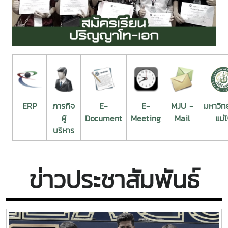
ERP
ภารกิจ
E-
E-
MJU -
มหาวิท
ผู้
Document
Meeting
Mail
แม่โ
บริหาร
ข่าวประชาสัมพันธ์