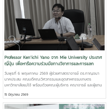
การอบรมเชิงปฏิบัติการ "SIPOC Model กับการบริหารจัดการ
วิทยาศาสตร์เทคโนโลยีเกษตรและอาหาร Maejo Agro Food Park
การดำเนินการตามเกณฑ์ EdPEx" ใน วันที่ 12-13 พฤษภาคม
(MAP)https://www.facebook.com/share/18ZhSJ8uJx/
2569 ที่โรงแรมยูนิมมาน โดย ได้รับเกียรติจาก "ผู้ช่วย
ศาสตราจารย์ ดร.สุภัทร พัฒน์วิชัยโชติ" คณะวิศวกรรมศาสตร์
มหาวิทยาลัยเกษตรศาสตร์ เป็นวิทยากรการอบรมครั้งนี้ช่วยส่ง
เสริมให้บุคลากรนำความรู้ที่ได้ ใช้ในการวิเคราะห์ วางระบบและ
เชื่อมโยงกระบวนการ เพื่อมุ่งสู่ความเป็นเลิศขององค์กร
Professor Ken’ichi Yano จาก Mie University ประเทศ
ญี่ปุ่น เพื่อหารือความร่วมมือทางวิชาการและการแลก
เปลี่ยนนักศึกษา
วันพุธที่ 6 พฤษภาคม 2569 ผู้ช่วยศาสตราจารย์ ดร.กาญจนา
นาคประสม คณบดีคณะวิศวกรรมและอุตสาหกรรมเกษตร
มหาวิทยาลัยแม่โจ้ พร้อมด้วยคณะผู้บริหาร คณาจารย์ และผู้แทน
จากหลักสูตรวิศวกรรมเกษตร วิศวกรรมอาหาร สาขาวิชา
15 มิถุนายน 2569
วิทยาศาสตร์การอาหาร หลักสูตรระดับบัณฑิตศึกษา และคณะ
พยาบาลศาสตร์ ร่วมให้การต้อนรับ Professor Ken’ichi Yano
ศาสตราจารย์สาขาวิชาวิศวกรรมเครื่องกล และผู้ช่วยอธิการบดี