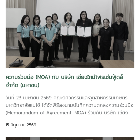
ใหม่เมือง และถ่ายทอดประสบการณ์ในการมีส่วนร่วมจัดตั้งคณะฯ
collaboration and explore future opportunities for
ในช่วงที่ดำรงตำแหน่งผู้บริหารมหาวิทยาลัย สะท้อนถึงความมุ่งมั่น
student exchange programs between the two
และรากฐานสำคัญของการพัฒนาคณะจนถึงปัจจุบันนอกจากนี้
institutions.During the meeting, participants viewed
รองศาสตราจารย์ กิตติพงษ์ วุฒิจำนงค์ ตัวแทนผู้อาวุโส ได้ให้
institutional introduction videos of Maejo University
โอวาทแก่บุคลากรรุ่นปัจจุบัน โดยเน้นย้ำถึงความตั้งใจในการ
and the Faculty of Engineering and Agro-Industry,
ทำงาน ความรับผิดชอบต่อหน้าที่ และการร่วมกันพัฒนาองค์กรให้
followed by discussions on academic cooperation,
ก้าวหน้าอย่างยั่งยืนในโอกาสนี้ ผู้ช่วยศาสตราจารย์ ดร.กาญจนา
research collaboration, and student exchange programs
นาคประสม คณบดีคณะวิศวกรรมและอุตสาหกรรมเกษตร เป็นผู้
at both undergraduate and graduate levels.Professor
แทนกล่าวขอขมาและขอพรจากผู้อาวุโส ก่อนที่คณาจารย์และ
Ken’ichi Yano delivered a keynote presentation on
บุคลากรจะร่วมกันประเคนของดำหัว เพื่อแสดงความเคารพและ
“Medical, Welfare, and Care-support Robotics” and
ความกตัญญูกตเวทีทั้งนี้ มีผู้อาวุโสเข้าร่วมกิจกรรมจำนวนทั้งสิ้น
ความร่วมมือ (MOA) กับ บริษัท เชียงใหม่โฟรเซ่นฟู้ดส์
“Automation Engineering, Welfare Robots and Nursing
15 ท่าน ณ ห้อง E117 อาคารเรียนรวมสาขาวิศวกรรมศาสตร์
จำกัด (มหาชน)
Care Systems,” highlighting innovative robotics
ภายในงานยังมีกิจกรรม Workshop “KhaoTan Fusion Lab:
technologies for healthcare, elderly care, and welfare
วันที่ 23 เมษายน 2569 คณะวิศวกรรมและอุตสาหกรรมเกษตร
จากภูมิปัญญาสู่สแน็คสร้างสรรค์” ที่เปิดโอกาสให้ผู้เข้าร่วมได้เรียน
support systems.In addition, representatives from the
มหาวิทยาลัยแม่โจ้ ได้จัดพิธีลงนามบันทึกความตกลงความร่วมมือ
รู้และลงมือปฏิบัติจริงในการต่อยอดผลิตภัณฑ์ข้าวตังจาก
Agricultural Engineering Program, Food Engineering
(Memorandum of Agreement: MOA) ร่วมกับ บริษัท เชียง
ภูมิปัญญาท้องถิ่น สู่แนวคิดนวัตกรรมอาหารในรูปแบบสร้างสรรค์
Program, Food Science Program, Graduate Programs, and
ใหม่โฟรเซ่นฟู้ดส์ จำกัด (มหาชน) ณ คณะวิศวกรรมและ
กิจกรรมในครั้งนี้สะท้อนถึงความผูกพันระหว่างบุคลากรทั้งในอดีต
Nursing Program presented their outstanding research
15 มิถุนายน 2569
อุตสาหกรรมเกษตร มหาวิทยาลัยแม่โจ้ จังหวัดเชียงใหม่การลง
และปัจจุบัน พร้อมทั้งเป็นการสืบสานวัฒนธรรมอันดีงาม ควบคู่
projects, specialized laboratories, and academic
นามในครั้งนี้ นำโดยผู้ช่วยศาสตราจารย์ ดร.กาญจนา นาคประสม
กับการต่อยอดองค์ความรู้สู่ความคิดสร้างสรรค์อย่างยั่งยืน
operation units. The visit also included laboratory