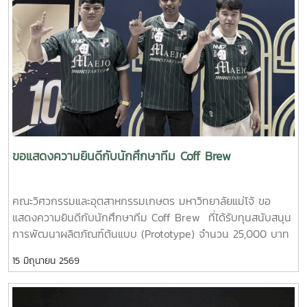
ขอแสดงความยินดีกับนักศึกษาทีม Coff Brew
คณะวิศวกรรมและอุตสาหกรรมเกษตร มหาวิทยาลัยแม่โจ้ ขอ
แสดงความยินดีกับนักศึกษาทีม Coff Brew ที่ได้รับทุนสนับสนุน
การพัฒนาผลิตภัณฑ์ต้นแบบ (Prototype) จำนวน 25,000 บาท
จากการแข่งขัน Startup Thailand League 2026 รอบภูมิภาค
15 มิถุนายน 2569
ภาคเหนือ ซึ่งจัดขึ้นเมื่อวันที่ 11 พฤษภาคม 2569 ณ อาคาร
อำนวยการอุทยานวิทยาศาสตร์ภูมิภาค (ภาคเหนือ) จังหวัด
เชียงใหม่ ผลงาน“เครื่องสกัดกาแฟรูปแบบใหม่โดยใช้เทคโนโลยี