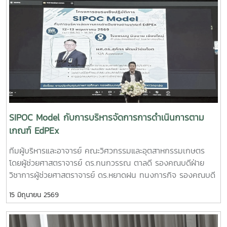
PLU”สมาชิกทีม• นายอนุพงศ์ เขื่อนแก้วนักศึกษาปริญญาโท
คณะวิศวกรรมและอุตสาหกรรมเกษตร• นายอาทิตย์ ด่านกระโท
กนักศึกษาปริญญาโท คณะวิศวกรรมและอุตสาหกรรมเกษตร•
นายตันติกร กันนานักศึกษาปริญญาตรี คณะบริหารธุรกิจ•
Nirmala Bhuvana Chandra Ramisettyนักศึกษาปริญญาโท
วิทยาลัยนานาชาติอาจารย์ที่ปรึกษารองศาสตราจารย์ ดร.จตุรภัทร
วาฤทธิ์คณะวิศวกรรมและอุตสาหกรรมเกษตรการแข่งขัน Startup
Thailand League 2026 เป็นเวทีสำคัญในการส่งเสริมศักยภาพ
นักศึกษาด้านนวัตกรรมและการเป็นผู้ประกอบการรุ่นใหม่ โดยเปิด
โอกาสให้นักศึกษาได้นำเสนอแนวคิดธุรกิจและผลงานนวัตกรรมสู่
SIPOC Model กับการบริหารจัดการการดำเนินการตาม
การพัฒนาเชิงพาณิชย์ในระดับประเทศทั้งนี้ ทีม Coff Brew ได้รับ
เกณฑ์ EdPEx
คัดเลือกให้พัฒนาผลงานต้นแบบและเตรียมเข้าร่วมกิจกรรม
ทีมผู้บริหารและอาจารย์ คณะวิศวกรรมและอุตสาหกรรมเกษตร
Demo Day ระหว่างวันที่ 25–27 มิถุนายน 2569 ณ ศูนย์การค้า
โดยผู้ช่วยศาสตราจารย์ ดร.กนกวรรณ ตาลดี รองคณบดีฝ่าย
สยามพารากอน กรุงเทพมหานคร เพื่อจัดแสดงผลงานต่อนัก
วิชาการผู้ช่วยศาสตราจารย์ ดร.หยาดฝน ทนงการกิจ รองคณบดี
ลงทุนและเครือข่ายธุรกิจ Startup ระดับประเทศและนานาชาติต่อ
ฝ่ายยุทธศาสตร์และประกันคุณภาพผู้ช่วยศาสตราจารย์ ดร.พิไล
ไปคณะวิศวกรรมและอุตสาหกรรมเกษตร ขอร่วมชื่นชมและภาค
15 มิถุนายน 2569
วรรณ พรประสิทธ์ ผู้ช่วยคณบดีฝ่ายบริหารและเทคโนโลยี
ภูมิใจในความสามารถ ความคิดสร้างสรรค์ และศักยภาพของ
สารสนเทศรองศาสตราจารย์ ดร.จตุรภัทร วาฤทธิ์ ประธาน
นักศึกษา ที่สามารถต่อยอดองค์ความรู้สู่การสร้างนวัตกรรมและ
หลักสูตรวิศวกรรมศาสตรบัณฑิต สาขาวิศวกรรมอาหารเข้าร่วม
การเป็นผู้ประกอบการแห่งอนาคตได้อย่างโดดเด่นCr:อุทยาน