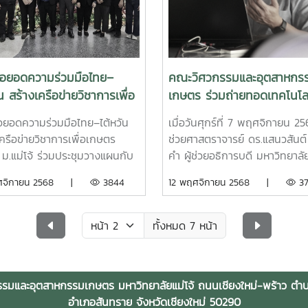
ารพัฒนาโมเดลธุรกิจ และ
เกษตรกรรมอย่างยั่งยืน
บมหาวิทยาลัยในปีงบประมาณ
กิจกรรมได้รับความสนใจจากนัก
รียมความพร้อมสู่เชิงพาณิชย์ให้
2568 (ระหว่างวันที่ 1 เมษายน –
บุคลากร และประชาชนจำนวนมา
กเรียนและนักศึกษาคณะวิศวกรรม
นยายน 2568)ณ ห้องประชุมสภา
สะท้อนพลังของงานวิจัยที่สามา
ตสาหกรรมเกษตร ขอร่วมแสดง
ทยาลัย ชั้น 5 อาคารสำนักงาน
อดสู่การใช้งานจริงได้อย่างภาคภู
าคภูมิใจ และเป็นกำลังใจให้ทีม
ยาลัย มหาวิทยาลัยแม่โจ้ รายชื่อ
ต่อยอดความร่วมมือไทย–
คณะวิศวกรรมและอุตสาหกร
Soil SystemS ผ่านการคัด
วิจัยหรืองานสร้างสรรค์คณะ
ัน สร้างเครือข่ายวิชาการเพื่อ
เกษตร ร่วมถ่ายทอดเทคโนโล
ข้าสู่รอบถัดไป เพื่อเป็นตัวแทน
รรมและอุตสาหกรรมเกษตร ที่ได้
ยั่งยืน ม.แม่โจ้ ร่วมประชุม
“การทำปุ๋ยหมักไม่พลิกกลับกอ
ข่งขันระดับประเทศ ในงาน อว.
งวัลระดับชาติ ประจำ
่อยอดความร่วมมือไทย–ไต้หวัน
เมื่อวันศุกร์ที่ 7 พฤศจิกายน 256
ผนกับ NPUST Taiwan
ชุมชน
top ต่อไป
ระมาณ พ.ศ. 25681. บทความ
เครือข่ายวิชาการเพื่อเกษตร
ช่วยศาสตราจารย์ ดร.แสนวสันต
ี่ยม ด้านสิ่งแวดล้อมเพื่อความ
น ม.แม่โจ้ ร่วมประชุมวางแผนกับ
คำ ผู้ช่วยอธิการบดี มหาวิทยาลัย
ลางทางคาร์บอนสำหรับชุมชน
 Taiwanวันที่ 8 พฤศจิกายน
และอาจารย์ประจำ สาขาวิชาวิศ
ฤศจิกายน 2568 |
3844
12 พฤศจิกายน 2568 |
37
ง “การลดก๊าซเรือนกระจกจากการ
 คณะวิศวกรรมและอุตสาหกรรม
เกษตรคณะวิศวกรรมและอุตสา
HJbsHSNb/
ุ๋ยอินทรีย์แบบไม่พลิกกลับกอง
มหาวิทยาลัยแม่โจ้ ?ผู้ช่วย
เกษตร เป็นวิทยากรอบรมเชิงปฏิ
ษใบไม้ในป่าชุมชนพื้นที่อำเภอ
ราจารย์ ดร.กาญจนา นาค
การในหัวข้อ “การทำปุ๋ยหมักไม่พ
ทั้งหมด 7 หน้า
แหง จังหวัดเชียงใหม่”จากงาน
ม คณบดีคณะวิศวกรรมและ
กลับกอง” ณ อาคารชูติวัตร
มสัมมนาวิชาการ “รูปแบบ
หกรรมเกษตร พร้อมด้วย ผู้ช่วย
มหาวิทยาลัยแม่โจ้กิจกรรมดังกล่
านทดแทนสู่ชุมชนแห่ง
ราจารย์ ดร.แพรวพรรณ จอม
ส่วนหนึ่งของ งานประชุมวิชากา
รมและอุตสาหกรรมเกษตร มหาวิทยาลัยแม่โจ้ ถนนเชียงใหม่-พร้าว ต
ไทย ครั้งที่ 17”โดย ผู้ช่วย
ข้าร่วมการประชุมหารือร่วมกับ
นิทรรศการทรัพยากรไทย : หวน
อำเภอสันทราย จังหวัดเชียงใหม่ 50290
าจารย์ ดร.แสนวสันต์ ยอดคำ
้บริหาร คณะผลิตกรรมการเกษตร
ทรัพย์สิ่งสินตน ครั้งที่ 12 (อพ.