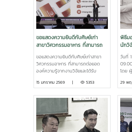
Environmental, Agricultural,
ด้วยน
Allied Health Sciences and
คณะว
Artificial Intelligence
นางสา
Technologies (i-RESEAT 2025) ซึ่ง
คณะว
จัดขึ้นระหว่างวันที่ 22–23 ธันวาคม
นางสาว
ขอแสดงความยินดีกับศิษย์เก่า
พิธีม
2568ความสำเร็จครั้งนี้สะท้อนถึง
โรงเร
สาขาวิศวกรรมอาหาร ที่สามารถ
นักวิจ
ศักยภาพด้านการวิจัยและการประยุกต์
ชวกร 
ต่อยอดองค์ความรู้จากงานวิจัยและ
รางวั
ใช้เทคโนโลยีปัญญาประดิษฐ์เพื่อ
วิศวก
ขอแสดงความยินดีกับศิษย์เก่าสาขา
วันที
ได้รับรางวัลระดับประเทศ 1st
พัฒนางานด้านเกษตรและวิทยาศาสตร์
อาจาร
วิศวกรรมอาหาร ที่สามารถต่อยอด
09.00 
Runner-Up ในกลุ่ม
อย่างยั่งยืนในระดับนานาชาติ
ระดับภ
องค์ความรู้จากงานวิจัยและได้รับ
โดย ผ
Manufacturing & Innovation
ระหว่
รางวัลระดับประเทศ สร้างความภาค
เลาห์ร
15 มกราคม 2569 |
5353
29 พ
Technology
ณ อุท
ภูมิใจให้แก่คณะและมหาวิทยาลัยอย่าง
ได้เชิ
มหาวิ
ยิ่งคว้ารางวัล 1st Runner-Up ในกลุ่ม
ชาติแ
Alpha
Manufacturing & Innovation
ประกา
เป็นเว
Technology พร้อมเงินรางวัล
ศาสตร
เทคโนโ
สนับสนุน 20,000 บาท จากเวที
อธิการ
กระบว
HYLIFE INNOVATION EXCELLENCE
ใบประ
เสริม
AWARDS 2025 งานนี้จัดขึ้นในวันที่
เชิดชูเ