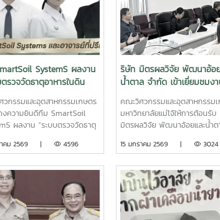
SmartSoil SystemS ผลงาน
ริษัท มิตรผลวิจัย พัฒนาอ้อ
บตรวจวัดธาตุอาหารในดิน
น้ำตาล จำกัด เข้าเยี่ยมชมงา
พกพา”
และนวัตกรรมด้าน Precisio
ิศวกรรมและอุตสาหกรรมเกษตร
คณะวิศวกรรมและอุตสาหกรรม
Farming และ Modern Far
งความยินดีทีม SmartSoil
มหาวิทยาลัยแม่โจ้ให้การต้อนรับ 
mS ผลงาน “ระบบตรวจวัดธาตุ
มิตรผลวิจัย พัฒนาอ้อยและน้ำต
รในดินแบบพกพา”คณะวิศวกรรม
จำกัดเข้าเยี่ยมชมงานวิจัยและ
กราคม 2569 |
4596
15 มกราคม 2569 |
3024
ุตสาหกรรมเกษตร ขอแสดงความ
นวัตกรรมด้าน Precision Far
กับ ทีม SmartSoil SystemS ที่
และ Modern Farmingวันพุธที่
ารคัดเลือก กลุ่มประเภทธุรกิจ
ธันวาคม พ.ศ. 2568 คณะวิศวก
Digital ในกิจกรรม UBI –
และอุตสาหกรรมเกษตร มหาวิทย
 : Business Contest 2026
แม่โจ้ ให้การต้อนรับคณะผู้บริหา
นตัวแทนเข้าแข่งขันระดับภูมิภาค
นักวิจัยจาก บริษัท มิตรผลวิจัย
นือ)ทีมผู้เข้าแข่งขันประกอบ
พัฒนาอ้อยและน้ำตาล จำกัด ใน