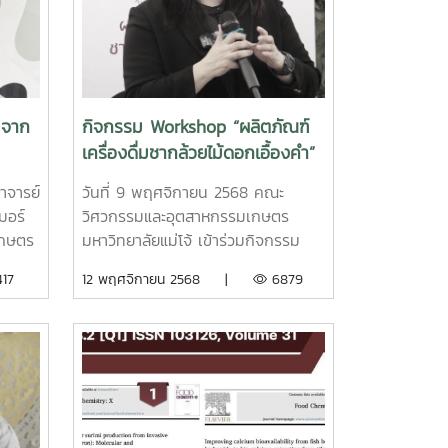
รมด้าน
ศรี ได้รับเกียรติเข้าร่วมพิธีเปิดงาน
ern
“มหกรรมยางพารา ครั้งที่ 3” ภายใต้
6.00
แนวคิด “เกษตรยั่งยืน มิติใหม่สู่เวที
โลก” และได้รับมอบ โล่รางวัลเชิดชู
ีฝ่าย
เกียรติ (ผลิตจากไม้ยางพารา)ในฐานะ
มจาก
กิจกรรม Workshop “ผลิตภัณฑ์
ศษ
ผู้ที่เสียสละและให้การสนับสนุนการ
เครื่องดื่มชากล้วยไม้ดอกเอื้องคำ”
ดำเนินงานของ สมาคมสหพันธ์
ญจน
ชาวสวนยางแห่งประเทศไทย อย่างต่อ
าจารย์
วันที่ 9 พฤศจิกายน 2568 คณะ
ศรี
เนื่อง โดยมี รศ.ดร.โภคิน พลกุล ให้
มอร์
วิศวกรรมและอุตสาหกรรมเกษตร
ะกูล
เกียรติเป็นประธานในพิธีนอกจากนี้ ใน
เกษตร
มหาวิทยาลัยแม่โจ้ เข้าร่วมกิจกรรม
แลก
วันที่ 17 ธันวาคม 2568 ผศ.ดร.ศิว
์
Workshop ผลิตภัณฑ์เครื่องดื่มชา
17
12 พฤศจิกายน 2568 |
6879
ีและ
โรฒ บุญราศรี ยังได้ร่วมเป็นวิทยากร
โบว์
กล้วยไม้ดอกเอื้องคำ และชาเพื่อ
จกรรม
ในการเสวนาวิชาการ หัวข้อ“คนยุคใหม่
งเป็น
สุขภาพ ภายใต้การประชุมวิชาการและ
โยง
ใส่ใจสิ่งแวดล้อม พร้อมก้าวสู่สังคม
ประชุม
นิทรรศการ ครั้งที่ 12 “ทรัพยากรไทย :
ละต่อย
คาร์บอนต่ำ”เพื่อถ่ายทอดองค์ความรู้
2
หวนดูทรัพย์สิ่งสินตน” จัดโดย
ด้านอุตสาหกรรมและผลิตภัณฑ์
สิน
สำนักงานพัฒนาเศรษฐกิจจากฐาน
ษาและ
ยางพารา ตลอดจนแนวคิดการพัฒนา
ชีวภาพ (องค์การมหาชน) หรือ อพ.สธ.
อย่างยั่งยืน สอดคล้องกับทิศทาง
หม่
ระหว่างวันที่ 4–10 พฤศจิกายน 2568