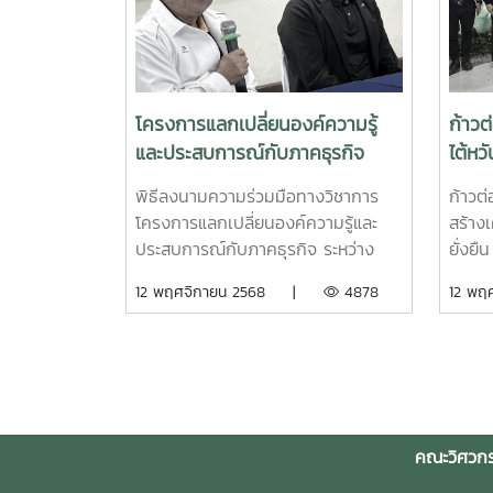
การ ก
26 พฤศจิกายน 2568 ณ โรงแรม
ให้กั
การเต
เชียงใหม่ แมริออท โฮเทล เดอะพลาย
พ.ศ. 
แก่นั
บอลรูม ชั้น 1เป็นเวทีประกวด
30 กั
และอุ
นวัตกรรมระดับประเทศ ที่จัดขึ้นโดย
มหาวิ
ความภ
บริษัทกลุ่มไฮไลฟ์ เพื่อเฟ้นหาผลงานที่
มหาวิท
โครงการแลกเปลี่ยนองค์ความรู้
ก้าว
Smart
มีศักยภาพในการต่อยอดเชิงธุรกิจ
ผลงาน
และประสบการณ์กับภาคธุรกิจ
ไต้หว
เลือกเ
พร้อมเป็นพื้นที่รวมตัวของนัก
วิศวก
ระหว่าง มหาวิทยาลัยแม่โจ้ (คณะ
เกษตร
เข้าแ
สร้างสรรค์นวัตกรรม ผู้ประกอบการ
รับรา
พิธีลงนามความร่วมมือทางวิชาการ
ก้าวต
วิศวกรรมและอุตสาหกรรมเกษตร)
วางแ
One S
และผู้เชี่ยวชาญจากหลายอุตสาหกรรม
ปีงบป
โครงการแลกเปลี่ยนองค์ความรู้และ
สร้าง
กับ บริษัท บีเจซี บิ๊กซี ซูเปอร์
เพื่อผลักดันนวัตกรรมที่สามารถต่อย
ยอดเย
ประสบการณ์กับภาคธุรกิจ ระหว่าง
ยั่งยื
ฟาร์ม จำกัด เมื่อวันที่ 9
อดเป็นสินค้าและบริการที่ใช้ได้จริงให้
เป็นก
มหาวิทยาลัยแม่โจ้ (คณะวิศวกรรมและ
NPUST
12 พฤศจิกายน 2568 |
4878
12 พ
พฤศจิกายน พ.ศ. 2568
เติบโตอย่าง
เรื่อ
อุตสาหกรรมเกษตร) กับ บริษัท บีเจซี
2568
ยั่งยืนhttps://www.facebook.com/share/p/1M
ผลิตป
บิ๊กซี ซูเปอร์ฟาร์ม จำกัดเมื่อวันที่ 9
เกษตร 
จากเศ
พฤศจิกายน พ.ศ. 2568คณะวิศวกรรม
ศาสต
เวียง
และอุตสาหกรรมเกษตร ได้จัดพิธีลง
ประส
ประชุ
นามความร่วมมือทางวิชาการ
อุตสา
พลังง
“โครงการแลกเปลี่ยนองค์ความรู้และ
ศาสต
คณะวิศวกร
ประเทศ
ประสบการณ์กับภาคธุรกิจ” กับบริษัท
งาม เ
ศาสตร
บีเจซี บิ๊กซี ซูเปอร์ฟาร์ม จำกัด ณ
ทีมผู