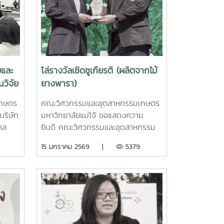
ยและ
โล่รางวัลเชิดชูเกียรติ (ผลิตจากไม้
นวิจัย
ยางพารา)
n
เกษตร
คณะวิศวกรรมและอุตสาหกรรมเกษตร
ming
บริษัท
มหาวิทยาลัยแม่โจ้ ขอแสดงความ
าล
ยินดี คณะวิศวกรรมและอุตสาหกรรม
เกษตร มหาวิทยาลัยแม่โจ้ ขอแสดง
15 มกราคม 2569 |
5379
ming
ความยินดีกับผศ.ดร.ศิวโรฒ บุญราศรี
 24
อาจารย์ประจำสาขาวิชาเทคโนโลยียาง
รรม
และพอลิเมอร์ในโอกาสได้รับเกียรติและ
าลัย
รางวัลอันทรงคุณค่า จากการมีบทบาท
รและ
สำคัญในการขับเคลื่อนอุตสาหกรรม
ยางพาราของประเทศเมื่อวันที่ 16
โอกาส
ธันวาคม 2568 ผศ.ดร.ศิวโรฒ บุญรา