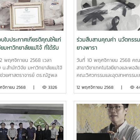
ายกิตติภูมิ แดงสากลนักศึกษา
เข้าเยี่ยมชมงานวิจัยและนวัตกร
ิศวกรรมและอุตสาหกรรมเกษตร
Precision Farming และ Mod
วสุภัตตา อินปิกกานักศึกษา
Farming ระหว่างเวลา 13.00–1
ิศวกรรมและอุตสาหกรรมเกษตร
น.ในการนี้ ผู้ช่วยศาสตราจารย์
จิรปรียา ปิ่นแก้วนักเรียน
ดร.ทิพาพร คำแดง ผู้ช่วยคณบด
อบใบประกาศเกียรติคุณให้แก่
ร่วมสืบสานคุณค่า นวัตกรร
ียนดาราวิทยาลัยโดยมี อาจารย์
พัฒนานักศึกษาและกิจกรรมพิเ
ัยมหาวิทยาลัยแม่โจ้ ที่ได้รับ
ยางพารา
ศรีเงินยวงอาจารย์ประจำคณะ
ให้การต้อนรับ พร้อมด้วย ผู้ช่วย
ลในระดับชาติและนานาชาติ
รรมและอุตสาหกรรมเกษตรเป็น
ศาสตราจารย์ ดร.โชติพงศ์ กา
่ 12 พฤศจิกายน 2568 เวลา
วันที่ 10 พฤศจิกายน 2568 คณ
ย์ที่ปรึกษาโครงการการแข่งขัน
ประโชติ, อาจารย์ ดร.ฑีรพรรษฏ์ 
น.สำนักวิจัย มหาวิทยาลัยแม่โจ้
สาขาวิชาเทคโนโลยียางและพอลิเ
ูมิภาค (ภาคเหนือ) จะจัดขึ้น
อ่อน และ นายสุมิตร เชื่อมชัยตร
ู้ช่วยศาสตราจารย์ ดร.ณัฐพล
คณะวิศวกรรมและอุตสาหกรรม
างวันที่ 22 – 23 มกราคม 2569
หัวหน้าศูนย์บริการวิชาการ ร่วม
อดพันธุ์ ผู้อำนวยการสำนักวิจัยฯ
ได้ร่วมจัดกิจกรรมประชาสัมพันธ
ฤศจิกายน 2568 |
3326
12 พฤศจิกายน 2568 |
44
ยานวิทยาศาสตร์และเทคโนโลยี
เปลี่ยนองค์ความรู้ด้านเทคโนโลย
ญนักวิจัยที่ได้รับรางวัลในระดับ
หลักสูตร พร้อมเวิร์กช็อป DIY “
ทยาลัยเชียงใหม่ กิจกรรม UBI –
นวัตกรรมการเกษตรสมัยใหม่กิ
ละนานาชาติ เข้ารับมอบใบ
ไว้อาลัยจากผ้าเคลือบน้ำยาง” ซึ่
 : Business Contest 2026
ครั้งนี้เป็นเวทีสำคัญในการเชื่อม
ศเกียรติคุณโดยมี รอง
ส่วนหนึ่งของผลงานวิจัย ในงาน
ทีที่เปิดโอกาสให้นำผลงานวิจัย
งานวิจัยสู่การใช้ประโยชน์จริง แ
าจารย์ ดร.วีระพล ทองมา
วิชาการและนิทรรศการ ครั้งที่ 1
ลยี และนวัตกรรม เข้าสู่
อดความร่วมมือด้านงานวิจัยและ
บดีมหาวิทยาลัยแม่โจ้ เป็นผู้มอบ
“ทรัพยากรไทย : หวนดูทรัพย์สิ่ง
นการพัฒนาต่อยอดเชิงธุรกิจ
นวัตกรรมระหว่างสถาบันการศึก
กาศเกียรติคุณ เพื่อเป็นการ
ตน” ณ โรงประชุมชูติวัตร
สร้างทักษะด้านการเป็นผู้ประกอบ
ภาคเอกชน เพื่อการพัฒนา
กียรติแก่นักวิจัยที่สร้างชื่อเสียง
มหาวิทยาลัยแม่โจ้ จังหวัดเชียงใ