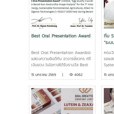
Best Oral Presentation Award
ทีม 
“ระบ
แบบ
Best Oral Presentation Awardขอ
คณะว
แสดงความยินดีกับ อาจารย์ชวกร ศรี
ขอแสด
เงินยวง ในโอกาสได้รับรางวัล Best
Syste
Oral Presentation Award จากผล
อาหา
15 มกราคม 2569 |
4062
15 ม
งานวิจัยเรื่อง“Egg Quality
และอ
Classification Using YOLOv8
ยินดี
Detection and CNN-Based Non-
ผ่านก
Destructive Image Analysis” ใน
AI & 
การประชุมวิชาการนานาชาติ The 7th
Alpha
International Conference on
และเป็
Renewable Energy, Sustainable
(ภาคเห