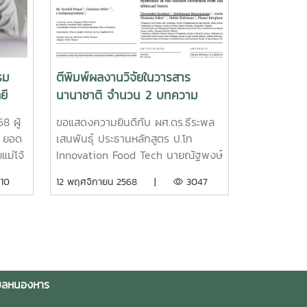
สังคมคาร์บอนต่ำคณะวิศวกรรมและ
ศึกษา
ณ โดมแก้ว สนามวังชัย มหาวิทยาลัย
อุตสาหกรรมเกษตร มหาวิทยาลัยแม่โจ้
ก
แม่โจ้กิจกรรมในครั้งนี้ได้รับเกียรติจาก
มีความภาคภูมิใจเป็นอย่างยิ่งในความ
รถต่อย
ผู้ช่วยศาสตราจารย์ ดร.กาญจนา นาค
สำเร็จของคณาจารย์ และยังคงมุ่งมั่น
มิ
ประสม คณบดีคณะวิศวกรรมและ
พัฒนาการเรียนการสอนใน หลักสูตร
อุตสาหกรรมเกษตร เป็นวิทยากรให้
รม
ตีพิมพ์ผลงานวิจัยในวารสาร
อุตสาหกรรมยางและพอลิเมอร์ เพื่อ
ความรู้ด้านการพัฒนาผลิตภัณฑ์ชา
ยี
นานาชาติ จำนวน 2 บทความ
ผลิตบัณฑิตที่มีความรู้ ความสามารถ
สมุนไพรและชากล้วยไม้ดอกเอื้องคำ
ง” สู่
วารสาร Food Chemistry: X ฐาน
และตอบโจทย์อุตสาหกรรมยุคใหม่
พร้อมสาธิตกระบวนการผลิตและ
8 ผู้
ขอแสดงความยินดีกับ ผศ.ดร.ธีระพล
ข้อมูล Scopus Quartile 1
ควบคู่กับการรักษาสิ่งแวดล้อมอย่าง
เทคนิคการชงชาเพื่อสุขภาพนอกจากนี้
์ ยอด
เสนพันธุ์ ประธานหลักสูตร ป.โท
ยั่งยืน
ยังมีคณาจารย์และนักศึกษาจาก สาขา
แม่โจ้
Innovation Food Tech นายณัฐพงษ์
วิชาวิทยาศาสตร์และเทคโนโลยีการ
วกรรม
มุงเมือง ศิษย์เก่า ป.โท Food tech ที่
10
12 พฤศจิกายน 2568 |
3047
อาหาร ร่วมเป็นพี่เลี้ยงในการฝึกอบรม
หกรรม
ได้รับการตีพิมพ์ผลงานวิจัยในวารสาร
ปฏิบัติจริง ให้คำแนะนำและสาธิตขั้น
บัติ
นานาชาติ จำนวน 2 บทความ วารสาร
ตอนการผลิต เพื่อให้ผู้เข้าร่วมได้เรียนรู้
ลิก
Food Chemistry: X ฐานข้อมูล
และลงมือปฏิบัติด้วยตนเองกิจกรรมดัง
Scopus Quartile 1 (Top 10% or
กล่าวจัดขึ้นเพื่อเผยแพร่ความรู้ด้าน
าวเป็น
Tier 1 journal), Impact
การแปรรูปผลิตภัณฑ์เกษตร เพิ่ม
รและ
factor=8.2บทควาทที่ 1 :
ำบลหนองหาร
มูลค่าสมุนไพรท้องถิ่น และส่งเสริมการ
ดู
Optimization of salt washing
ใช้ทรัพยากรไทยอย่างรู้คุณค่า
สธ.-แม่
protocols for surimi production