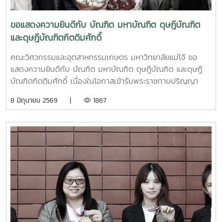
ภาคบรรยาย ด้านความคิดสร้างสรรค์นักศึกษาเจ้าของผลงาน1.
นางสาวณัฏฐณิชา ชนประเสริฐ2. นายไชยภัทร ปองดำรงทรัพย์
ขอแสดงความยินดีกับ บัณฑิต มหาบัณฑิต ดุษฎีบัณฑิต
อาจารย์ที่ปรึกษาโครงงานอ.ฑีรพรรษฏ์ ศรีอ่อนได้รับรางวัล
และดุษฎีบัณฑิตกิตติมศักดิ์
ชมเชย ภาคบรรยาย ด้านความคิดสร้างสรรค์ความสำเร็จในครั้ง
นี้สะท้อนถึงศักยภาพของนักศึกษาในการบูรณาการองค์ความรู้
คณะวิศวกรรมและอุตสาหกรรมเกษตร มหาวิทยาลัยแม่โจ้ ขอ
ด้านวิศวกรรมเกษตรสู่การพัฒนาเทคโนโลยีและนวัตกรรมที่
แสดงความยินดีกับ บัณฑิต มหาบัณฑิต ดุษฎีบัณฑิต และดุษฎี
สามารถนำไปประยุกต์ใช้ได้จริง ตลอดจนแสดงให้เห็นถึงคุณภาพ
บัณฑิตกิตติมศักดิ์ เนื่องในโอกาสเข้ารับพระราชทานปริญญา
การจัดการเรียนการสอนและการสนับสนุนงานวิจัยของคณะใน
บัตร มหาวิทยาลัยแม่โจ้ ครั้งที่ 48 ความสำเร็จในวันนี้นับเป็น
8 มิถุนายน 2569 |
1867
การพัฒนาบัณฑิตให้มีความรู้ ความสามารถ และพร้อมขับเคลื่อน
ความภาคภูมิใจของคณะ ขออำนวยพรให้ทุกท่านก้าวหน้า มั่นคง
ภาคอุตสาหกรรมและสังคมอย่างยั่งยืนทั้งนี้ การเข้าร่วมการ
และประสบความสำเร็จในเส้นทางวิชาชีพต่อไป
แข่งขันในครั้งนี้ ได้รับการสนับสนุนและดูแลโดย ผู้ช่วย
ศาสตราจารย์ ดร. โชติพงศ์ กาญจนประโชติ และอาจารย์ ฑี
รพรรษฏ์ ศรีอ่อน ในฐานะ อาจารย์ผู้ควบคุมและนำนักศึกษาเข้า
ร่วมการแข่งขัน >