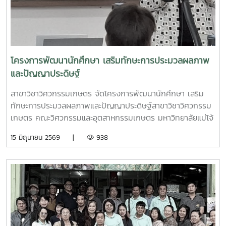
ปัญโญใหญ่ รองคณบดีฝ่ายวิจัย นวัตกรรม และบริการวิชาการ
คณะวิศวกรรมและอุตสาหกรรมเกษตร มหาวิทยาลัยแม่โจ้ เป็น
ประธานในพิธีเปิด พร้อมทั้งเยี่ยมชมบอร์ดนำเสนอผลงานของ
นักศึกษา ให้คำแนะนำและกำลังใจแก่ผู้เข้าร่วมกิจกรรมนอกจากนี้
ภายในงานยังได้รับเกียรติจากผู้ทรงคุณวุฒิจากภาคอุตสาหกรรม
โครงการพัฒนานักศึกษา เสริมทักษะการประมวลผลภาพ
เข้าร่วมเยี่ยมชมและเป็นคณะกรรมการตัดสินผลงาน ได้แก่ คุณ
และปัญญาประดิษฐ์
กอบกิจ อิสรชีววัฒน์ ประธานหอการค้าจังหวัดเชียงใหม่ และ คุณ
วีระชัย ไชยมงค์ ผู้อำนวยการฝ่ายผลิต บริษัท เบียร์ไทย จำกัด
สาขาวิชาวิศวกรรมเกษตร จัดโครงการพัฒนานักศึกษา เสริม
(มหาชน) ซึ่งได้ร่วมให้ข้อเสนอแนะและแลกเปลี่ยนมุมมองด้าน
ทักษะการประมวลผลภาพและปัญญาประดิษฐ์สาขาวิชาวิศวกรรม
อุตสาหกรรมอาหารกับนักศึกษาอย่างใกล้ชิดกิจกรรมดังกล่าว
เกษตร คณะวิศวกรรมและอุตสาหกรรมเกษตร มหาวิทยาลัยแม่โจ้
เป็นส่วนสำคัญของการเรียนรู้ในรูปแบบ Capstone Project ที่
จัดโครงการพัฒนานักศึกษา ภาคการศึกษาที่ 2 ปีการศึกษา
15 มิถุนายน 2569 |
938
มุ่งเน้นการบูรณาการองค์ความรู้ทางวิศวกรรมอาหารกับการ
2568 ภายใต้หัวข้อ “การประยุกต์การประมวลผลภาพและปัญญา
ปฏิบัติจริง เพื่อพัฒนาศักยภาพนักศึกษาให้พร้อมต่อการทำงาน
ประดิษฐ์ในงานวิศวกรรม” ระหว่างวันที่ 26 – 28 กุมภาพันธ์
ในภาคอุตสาหกรรม และส่งเสริมการสร้างสรรค์นวัตกรรมด้าน
2569 ณ อาคารเรียนรวมและฝึกปฏิบัติทางวิศวกรรมเกษตร
อาหารในอนาคต โดยภายในงานยังมีการมอบ รางวัลผลงานดี
มหาวิทยาลัยแม่โจ้ในการนี้ ได้รับเกียรติจาก ผู้ช่วยศาสตราจารย์
เด่น ให้แก่ทีมที่มีความโดดเด่นด้านแนวคิด การพัฒนา และ
ดร. กาญจนา นาคประสม คณบดีคณะวิศวกรรมและอุตสาหกรรม
การนำเสนอผลงาน เพื่อสร้างแรงบันดาลใจและต่อยอดการ
เกษตร เป็นประธานในพิธีเปิด พร้อมกล่าวให้โอวาทและเน้นย้ำถึง
พัฒนานวัตกรรมของนักศึกษาต่อไป.ชมบรรยากาศเพิ่มเติมได้
ความสำคัญของการบูรณาการองค์ความรู้ด้านเทคโนโลยีดิจิทัล
ทาง เพจชมรมวิศวกรรมแม่