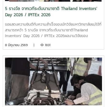
5 รางวัล จากเวทีระดับนานาชาติ Thailand Inventors’
Day 2026 / IPITEx 2026
ขอแสดงความยินดีกับความสำเร็จของนักวิจัยมหาวิทยาลัยแม่โจ้ที่
สามารถคว้า 5 รางวัล จากเวทีระดับนานาชาติThailand
Inventors’ Day 2026 / IPITEx 2026ผลงานวิจัยของ
มหาวิทยาลัยแม่โจ้ ได้รับการยอมรับในระดับนานาชาติ สะท้อน
8 มิถุนายน 2569 |
1831
ศักยภาพด้านการวิจัยและนวัตกรรมที่สามารถต่อยอดสู่การใช้
ประโยชน์ได้จริง โดยเฉพาะผลงานจาก สาขาวิชาวิศวกรรมอาหาร
คณะวิศวกรรมและอุตสาหกรรมเกษตร ที่คว้าทั้ง เหรียญทอง และ
รางวัลพิเศษจากประเทศญี่ปุ่นนับเป็นอีกหนึ่งความภาคภูมิใจของ
มหาวิทยาลัยแม่โจ้ ที่มุ่งพัฒนางานวิจัยเพื่อสร้างคุณค่าให้กับ
สังคมและประเทศอย่าง
ยั่งยืนhttps://www.facebook.com/share/1Bpfg2xJy1/