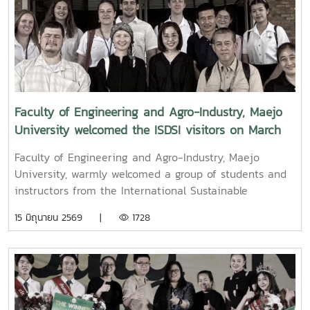
การศึกษาต่อในสายวิศวกรรมและเทคโนโลยีจากนั้น อาจารย์ชวกร
ศรีเงินยวง ได้แนะนำภาพรวมของกิจกรรม พร้อมอธิบายขั้นตอน
และแนวทางการดำเนินกิจกรรมให้แก่นักเรียนผู้เข้าร่วมภายใน
กิจกรรม นักเรียนถูกแบ่งออกเป็นกลุ่มเพื่อร่วมกันระดมความคิด
ในการพัฒนาชิ้นงานต้นแบบ โดยแต่ละกลุ่มจะได้รับ “งบประมาณ
จำลอง” สำหรับเลือกซื้อวัสดุ อุปกรณ์ เครื่องมือ และวัตถุดิบจาก
ฐานความรู้ของทั้ง 5 สาขาวิชา ได้แก่ วิศวกรรมอาหาร
Faculty of Engineering and Agro-Industry, Maejo
วิศวกรรมเกษตร วิทยาศาสตร์และเทคโนโลยีการอาหาร
University welcomed the ISDSI visitors on March
เทคโนโลยีหลังการเก็บเกี่ยว และอุตสาหกรรมยางและพอลิเมอร์
10, 2026.
ซึ่งแต่ละฐานได้นำวัสดุและอุปกรณ์ที่เกี่ยวข้องกับศาสตร์ของสาขา
Faculty of Engineering and Agro-Industry, Maejo
มาเป็นตัวเลือกให้นักเรียนได้ทดลองออกแบบและพัฒนาแนวคิด
University, warmly welcomed a group of students and
ของผลงานนักเรียนมีเวลา 30 นาทีในการระดมความคิด วิเคราะห์
instructors from the International Sustainable
ปัญหา และนำเสนอแนวคิดของชิ้นงานต่อคณะกรรมการ โดยมี
Development Studies Institute (ISDSI) during their visit
15 มิถุนายน 2569 |
1728
คณาจารย์และนักศึกษาของคณะร่วมทำหน้าที่เป็นพี่เลี้ยงให้คำ
to the faculty.The delegation was welcomed by the
แนะนำ พร้อมทั้งร่วมเป็นคณะกรรมการในการประเมินและให้
faculty executives, who introduced the faculty’s work
คะแนนผลงานกิจกรรมดังกล่าวช่วยส่งเสริมให้นักเรียนได้เรียนรู้
in research, technology development, and agricultural
กระบวนการคิดเชิงวิศวกรรมและการทำงานเป็นทีม พร้อมทั้ง
innovation.The visit was part of the Minnesota Studies
สร้างแรงบันดาลใจในการศึกษาต่อด้านวิศวกรรมและเทคโนโลยีใน
in International Development (MSID) program of the
อนาคต
University of Minnesota, USA, which focuses on