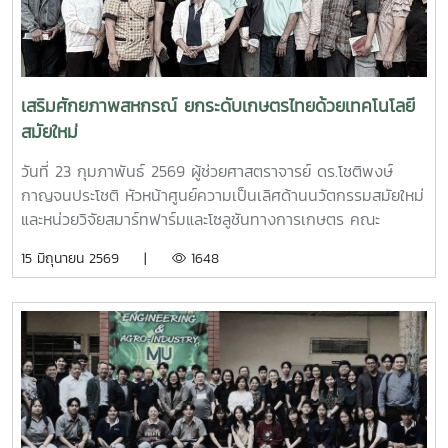
กับงานวิศวกรรมเกษตร เพื่อพัฒนาศักยภาพนักศึกษาให้พร้อม
โจ้https://www.facebook.com/share/16hmGBw5Zy/
ต่อการเปลี่ยนแปลงของอุตสาหกรรมยุค 4.0กิจกรรมดังกล่าวมุ่ง
เน้นการเรียนรู้แบบ Project-Based Learning เปิดโอกาสให้
นักศึกษาได้ลงมือปฏิบัติจริง ตั้งแต่การเก็บรวบรวมข้อมูล การเต
รียมชุดข้อมูล การฝึกสอนโมเดลปัญญาประดิษฐ์ การเขียน
เสริมศักยภาพสหกรณ์ ยกระดับเกษตรไทยด้วยเทคโนโลยี
โปรแกรมภาษา Python และ C++ ตลอดจนการประยุกต์ใช้
สมัยใหม่
ควบคุมระบบสายพานคัดแยกอัตโนมัติแบบครบวงจรโครงการนี้
นับเป็นอีกหนึ่งกิจกรรมสำคัญที่ช่วยเสริมสร้างทักษะการคิด
วันที่ 23 กุมภาพันธ์ 2569 ผู้ช่วยศาสตราจารย์ ดร.โชติพงษ์
วิเคราะห์ การแก้ปัญหา และการทำงานเป็นทีม อันเป็นพื้นฐาน
กาญจนประโชติ หัวหน้าศูนย์ความเป็นเลิศด้านนวัตกรรมสมัยใหม่
ของการพัฒนาวิศวกรเกษตรคุณภาพ เพื่อรองรับการพัฒนา
และหน่วยวิจัยสมาร์ทฟาร์มและโซลูชันทางการเกษตร คณะ
เทคโนโลยีและภาคอุตสาหกรรมในอนาคตอย่าง
วิศวกรรมและอุตสาหกรรมเกษตร มหาวิทยาลัยแม่โจ้ ได้รับเชิญ
15 มิถุนายน 2569 |
1648
ยั่งยืนhttps://www.facebook.com/share/v/1Q1JxW3bQs/Cr:อาจ
เป็นวิทยากรในโครงการประชุมเชิงปฏิบัติการ เรื่อง “การสร้าง
ฑีรพรรษฏ์ ศรีอ่อน
ประสิทธิภาพการบริหารจัดการและอำนวยความสะดวกในการ
จัดหาเครื่องจักรกลทางการเกษตร” ประจำปีงบประมาณ พ.ศ.
2569โครงการดังกล่าวจัดโดยสำนักงานสหกรณ์จังหวัดลำพูน ณ
สหกรณ์การเกษตรแม่ทา จำกัด ตำบลทาสบเส้า อำเภอแม่ทา
จังหวัดลำพูน โดยมีคณะกรรมการสหกรณ์ สมาชิกสหกรณ์ และ
เจ้าหน้าที่ที่เกี่ยวข้องเข้าร่วมกิจกรรมในการนี้ ผู้ช่วยศาสตราจารย์
ดร.โชติพงษ์ กาญจนประโชติ ได้บรรยายให้ความรู้ในหัวข้อ “การ