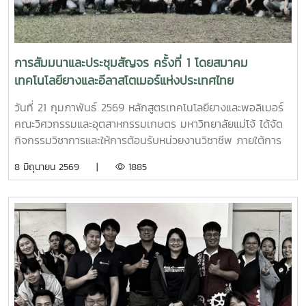
ใช้เทคโนโลยีสำหรับการทำการเกษตรสมัยใหม่ (Modern
Agriculture) และเครื่องจักรกล/เครื่องทุ่นแรงทางการเกษตร”
เพื่อถ่ายทอดองค์ความรู้ด้านเทคโนโลยีและนวัตกรรมที่ช่วยเพิ่ม
ประสิทธิภาพการผลิต ลดต้นทุน และยกระดับการบริหารจัดการ
การสัมมนาและประชุมสัญจร ครั้งที่ 1 โดยสมาคม
ด้านเครื่องจักรกลทางการเกษตรของสหกรณ์ให้สามารถตอบ
เทคโนโลยียางและอีลาสโตเมอร์แห่งประเทศไทย
สนองความต้องการของสมาชิกได้อย่างมีประสิทธิภาพและยั่งยืน
วันที่ 21 กุมภาพันธ์ 2569 หลักสูตรเทคโนโลยียางและพอลิเมอร์
คณะวิศวกรรมและอุตสาหกรรมเกษตร มหาวิทยาลัยแม่โจ้ ได้จัด
กิจกรรมวิชาการและให้การต้อนรับหน่วยงานวิชาชีพ ภายใต้การ
สัมมนาและประชุมสัญจร ครั้งที่ 1 โดย สมาคมเทคโนโลยียางและอี
8 มิถุนายน 2569 |
1885
ลาสโตเมอร์แห่งประเทศไทย โดยได้รับเกียรติจาก ผู้ช่วย
ศาสตราจารย์ ดร. กาญจนา นาคประสม คณบดีคณะวิศวกรรม
และอุตสาหกรรมเกษตร ให้การต้อนรับคณะผู้ทรงคุณวุฒิอย่าง
เป็นทางการในช่วงเช้า คณาจารย์จาก มหาวิทยาลัยสงขลา
นครินทร์ ได้แก่ รองศาสตราจารย์ ดร.เจริญ นาคะสรรค์ รอง
ศาสตราจารย์ ดร.กรรณิการ์ สหกะโร และรองศาสตราจารย์
ดร.เอกวิภู กาลกรณ์สุรปราณี ได้บรรยายและแลกเปลี่ยน
ประสบการณ์ด้านอุตสาหกรรมยางและพอลิเมอร์ พร้อมสะท้อน
แนวโน้มตลาดแรงงานที่ยังคงมีความต้องการบุคลากรอย่างต่อ