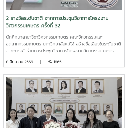
การวางแผนธุรกิจเบื้องต้น เป็นการสร้างโอกาสให้เกิดการบ่ม
เพาะธุรกิจเทคโนโลยีที่เกิดจากผลงานวิจัยและพัฒนาผลงานวิจัย
ออกสู่เชิงพาณิชย์ได้อย่างมีศักยภาพ
2 รางวัลระดับชาติ จากการประชุมวิชาการโครงงาน
วิศวกรรมเกษตร ครั้งที่ 32
นักศึกษาสาขาวิชาวิศวกรรมเกษตร คณะวิศวกรรมและ
อุตสาหกรรมเกษตร มหาวิทยาลัยแม่โจ้ สร้างชื่อเสียงในระดับชาติ
จากการเข้าร่วมการประชุมวิชาการโครงงานวิศวกรรมเกษตร
ครั้งที่ 32 ระหว่างวันที่ 19–20 กุมภาพันธ์ 2569 โดยสามารถคว้า
8 มิถุนายน 2569 |
1865
รางวัลสำคัญได้ถึง 2 รางวัลผลงานเรื่อง“การพัฒนาโมบาย
แอปพลิเคชันแพลตฟอร์มสำหรับการตรวจวัดค่าสารโลหะหนัก
อันตรายและธาตุอาหารในแปลงเพาะปลูกพืชผักปลอดภัย ด้วย
เทคโนโลยีรังสีเอกซ์ฟลูออเรสเซนซ์ (Fluorescence X-ray)”ได้
รับรางวัลรองชนะเลิศอันดับ 2 ภาคนิทรรศการ ด้านการนำไปใช้
ประโยชน์นักศึกษาเจ้าของผลงาน1. นางสาวจิรวดี วจีสิงห์2.
นางสาวภัทรธิดา ทุ่งคำอาจารย์ที่ปรึกษาโครงงานผู้ช่วย
ศาสตราจารย์ ดร.โชติพงษ์ กาญจนปโชตินอกจากนี้ ผลงาน
เรื่อง“การวิเคราะห์พฤติกรรมเชิงพลศาสตร์และโครงสร้างแบบ
จำลองคณิตศาสตร์ของระบบเตาเผาไบโอชาร์”ได้รับรางวัลชมเชย