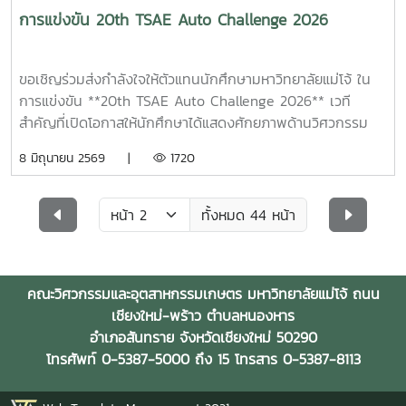
การแข่งขัน 20th TSAE Auto Challenge 2026
ขอเชิญร่วมส่งกำลังใจให้ตัวแทนนักศึกษามหาวิทยาลัยแม่โจ้ ใน
การแข่งขัน **20th TSAE Auto Challenge 2026** เวที
สำคัญที่เปิดโอกาสให้นักศึกษาได้แสดงศักยภาพด้านวิศวกรรม
และการออกแบบยานยนต์ตามมาตรฐานสากล โดยยึดหลักความ
8 มิถุนายน 2569 |
1720
ถูกต้องทางวิศวกรรมและความปลอดภัย ภายใต้ข้อบังคับการ
แข่งขันระดับนานาชาติของ SAE International (สมาคมวิศวกร
ยานยนต์)การแข่งขันครั้งนี้เป็นพื้นที่แห่งการเรียนรู้ การพัฒนา
ทั้งหมด 44 หน้า
และการทดสอบความสามารถเชิงวิศวกรรมของนักศึกษาระดับ
อุดมศึกษาอย่างเข้มข้นโดยมี อาจารย์ฑีรพรรฏ์ ศรีอ่อน และ นาย
พงศ์นรินทร์ จอมใจป้อ ทำหน้าที่เป็นอาจารย์และเจ้าหน้าที่ผู้
คณะวิศวกรรมและอุตสาหกรรมเกษตร มหาวิทยาลัยแม่โจ้ ถนน
ควบคุมทีม ดูแลและให้คำแนะนำแก่นักศึกษาตลอดการแข่งขันร่วม
เชียงใหม่-พร้าว ตำบลหนองหาร
เป็นกำลังใจให้ทีมของเรา ระหว่างวันที่ 5–7 กุมภาพันธ์ 2569 ณ
อำเภอสันทราย จังหวัดเชียงใหม่ 50290
สนามแข่งรถปทุมธานี สปีดเวย์ จังหวัดปทุมธานี
โทรศัพท์ 0-5387-5000 ถึง 15 โทรสาร 0-5387-8113