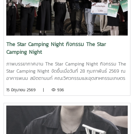
experiential learning related to sustainable
development, innovation, technology, and food systems
within the Thai context.During the visit, the group
observed the packing house and the pilot plant of the
Faculty of Engineering and Agro-Industry. The visit
also provided an opportunity for academic exchange
The Star Camping Night กิจกรรม The Star
and discussions on agricultural technology and
Camping Night
innovation.At the end of the visit, participants
gathered for a group photo to commemorate the
ภาพบรรยากาศงาน The Star Camping Night กิจกรรม The
occasion.
Star Camping Night จัดขึ้นเมื่อวันที่ 28 กุมภาพันธ์ 2569 ณ
อาคารพนม สมิตตานนท์ คณะวิศวกรรมและอุตสาหกรรมเกษตร
15 มิถุนายน 2569 |
936