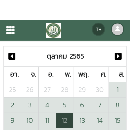
ปฏิทินกิจกรรมของหน่วยงาน
TH
หน้าแรก
ปฏิทินกิจกรรมของหน่วยงาน
ตุลาคม 2565
อา.
จ.
อ.
พ.
พฤ.
ศ.
ส.
25
26
27
28
29
30
1
2
3
4
5
6
7
8
9
10
11
12
13
14
15