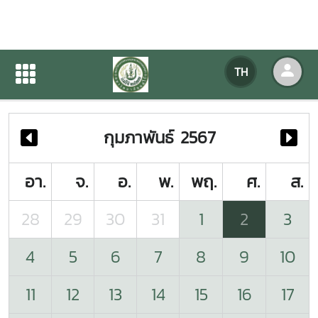
ปฏิทินกิจกรรมของหน่วยงาน
TH
หน้าแรก
ปฏิทินกิจกรรมของหน่วยงาน
กุมภาพันธ์ 2567
อา.
จ.
อ.
พ.
พฤ.
ศ.
ส.
28
29
30
31
1
2
3
4
5
6
7
8
9
10
11
12
13
14
15
16
17