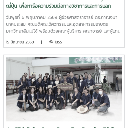
ญี่ปุ่น เพื่อหารือความร่วมมือทางวิชาการและการแลก
เปลี่ยนนักศึกษา
วันพุธที่ 6 พฤษภาคม 2569 ผู้ช่วยศาสตราจารย์ ดร.กาญจนา
นาคประสม คณบดีคณะวิศวกรรมและอุตสาหกรรมเกษตร
มหาวิทยาลัยแม่โจ้ พร้อมด้วยคณะผู้บริหาร คณาจารย์ และผู้แทน
จากหลักสูตรวิศวกรรมเกษตร วิศวกรรมอาหาร สาขาวิชา
15 มิถุนายน 2569 |
1855
วิทยาศาสตร์การอาหาร หลักสูตรระดับบัณฑิตศึกษา และคณะ
พยาบาลศาสตร์ ร่วมให้การต้อนรับ Professor Ken’ichi Yano
ศาสตราจารย์สาขาวิชาวิศวกรรมเครื่องกล และผู้ช่วยอธิการบดี
ด้านการพัฒนานักวิจัยรุ่นใหม่ จาก Mie University ประเทศ
ญี่ปุ่น ในโอกาสเดินทางมาเยี่ยมชมคณะฯ และหารือแนวทางความ
ร่วมมือทางวิชาการ ณ คณะวิศวกรรมและอุตสาหกรรมเกษตร
มหาวิทยาลัยแม่โจ้ในการนี้ ได้มีการนำเสนอวีดิทัศน์แนะนำ
มหาวิทยาลัยและคณะฯ พร้อมแลกเปลี่ยนแนวทางการสร้างความ
ร่วมมือด้านวิชาการ การวิจัย และการแลกเปลี่ยนนักศึกษาในระดับ
ปริญญาตรีและบัณฑิตศึกษา ระหว่างสองสถาบันProfessor
Ken’ichi Yano ได้นำเสนอผลงานวิจัยในหัวข้อ “Medical,
Welfare, and Care-support Robotics” และ “Automation
Engineering, Welfare Robots and Nursing Care