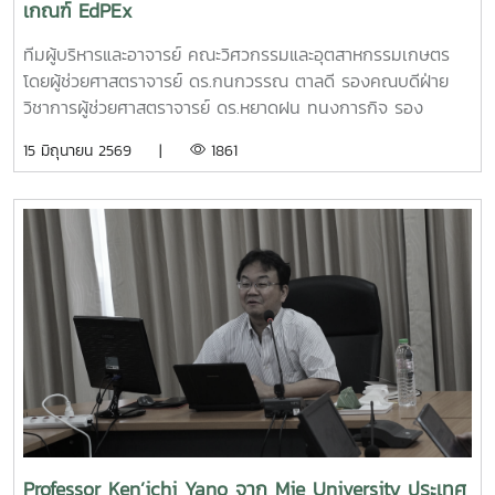
เกณฑ์ EdPEx
พัฒนาเชิงพาณิชย์ในระดับประเทศทั้งนี้ ทีม Coff Brew ได้รับ
คัดเลือกให้พัฒนาผลงานต้นแบบและเตรียมเข้าร่วมกิจกรรม
ทีมผู้บริหารและอาจารย์ คณะวิศวกรรมและอุตสาหกรรมเกษตร
Demo Day ระหว่างวันที่ 25–27 มิถุนายน 2569 ณ ศูนย์การค้า
โดยผู้ช่วยศาสตราจารย์ ดร.กนกวรรณ ตาลดี รองคณบดีฝ่าย
สยามพารากอน กรุงเทพมหานคร เพื่อจัดแสดงผลงานต่อนัก
วิชาการผู้ช่วยศาสตราจารย์ ดร.หยาดฝน ทนงการกิจ รอง
ลงทุนและเครือข่ายธุรกิจ Startup ระดับประเทศและนานาชาติต่อ
คณบดีฝ่ายยุทธศาสตร์และประกันคุณภาพผู้ช่วยศาสตราจารย์
15 มิถุนายน 2569 |
1861
ไปคณะวิศวกรรมและอุตสาหกรรมเกษตร ขอร่วมชื่นชมและภาค
ดร.พิไลวรรณ พรประสิทธ์ ผู้ช่วยคณบดีฝ่ายบริหารและเทคโนโลยี
ภูมิใจในความสามารถ ความคิดสร้างสรรค์ และศักยภาพของ
สารสนเทศรองศาสตราจารย์ ดร.จตุรภัทร วาฤทธิ์ ประธาน
นักศึกษา ที่สามารถต่อยอดองค์ความรู้สู่การสร้างนวัตกรรมและ
หลักสูตรวิศวกรรมศาสตรบัณฑิต สาขาวิศวกรรมอาหารเข้าร่วม
การเป็นผู้ประกอบการแห่งอนาคตได้อย่างโดดเด่นCr:อุทยาน
การอบรมเชิงปฏิบัติการ "SIPOC Model กับการบริหารจัดการ
วิทยาศาสตร์เทคโนโลยีเกษตรและอาหาร Maejo Agro Food
การดำเนินการตามเกณฑ์ EdPEx" ใน วันที่ 12-13 พฤษภาคม
Park
2569 ที่โรงแรมยูนิมมาน โดย ได้รับเกียรติจาก "ผู้ช่วย
(MAP)https://www.facebook.com/share/18ZhSJ8uJx/
ศาสตราจารย์ ดร.สุภัทร พัฒน์วิชัยโชติ" คณะวิศวกรรมศาสตร์
มหาวิทยาลัยเกษตรศาสตร์ เป็นวิทยากรการอบรมครั้งนี้ช่วยส่ง
เสริมให้บุคลากรนำความรู้ที่ได้ ใช้ในการวิเคราะห์ วางระบบและ
เชื่อมโยงกระบวนการ เพื่อมุ่งสู่ความเป็นเลิศขององค์กร
Professor Ken’ichi Yano จาก Mie University ประเทศ