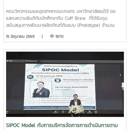
คณะวิศวกรรมและอุตสาหกรรมเกษตร มหาวิทยาลัยแม่โจ้ ขอ
แสดงความยินดีกับนักศึกษาทีม Coff Brew ที่ได้รับทุน
สนับสนุนการพัฒนาผลิตภัณฑ์ต้นแบบ (Prototype) จำนวน
25,000 บาท จากการแข่งขัน Startup Thailand League
15 มิถุนายน 2569 |
1870
2026 รอบภูมิภาค ภาคเหนือ ซึ่งจัดขึ้นเมื่อวันที่ 11 พฤษภาคม
2569 ณ อาคารอำนวยการอุทยานวิทยาศาสตร์ภูมิภาค (ภาค
เหนือ) จังหวัดเชียงใหม่ ผลงาน“เครื่องสกัดกาแฟรูปแบบใหม่โดย
ใช้เทคโนโลยี PLU”สมาชิกทีม• นายอนุพงศ์ เขื่อนแก้วนักศึกษา
ปริญญาโท คณะวิศวกรรมและอุตสาหกรรมเกษตร• นายอาทิตย์
ด่านกระโทกนักศึกษาปริญญาโท คณะวิศวกรรมและอุตสาหกรรม
เกษตร• นายตันติกร กันนานักศึกษาปริญญาตรี คณะ
บริหารธุรกิจ• Nirmala Bhuvana Chandra
Ramisettyนักศึกษาปริญญาโท วิทยาลัยนานาชาติอาจารย์ที่
ปรึกษารองศาสตราจารย์ ดร.จตุรภัทร วาฤทธิ์คณะวิศวกรรมและ
อุตสาหกรรมเกษตรการแข่งขัน Startup Thailand League
2026 เป็นเวทีสำคัญในการส่งเสริมศักยภาพนักศึกษาด้าน
นวัตกรรมและการเป็นผู้ประกอบการรุ่นใหม่ โดยเปิดโอกาสให้
SIPOC Model กับการบริหารจัดการการดำเนินการตาม
นักศึกษาได้นำเสนอแนวคิดธุรกิจและผลงานนวัตกรรมสู่การ