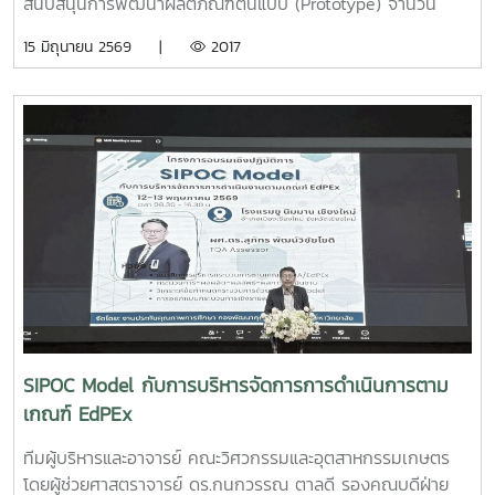
สนับสนุนการพัฒนาผลิตภัณฑ์ต้นแบบ (Prototype) จำนวน
25,000 บาท จากการแข่งขัน Startup Thailand League
15 มิถุนายน 2569 |
2017
2026 รอบภูมิภาค ภาคเหนือ ซึ่งจัดขึ้นเมื่อวันที่ 11 พฤษภาคม
2569 ณ อาคารอำนวยการอุทยานวิทยาศาสตร์ภูมิภาค (ภาค
เหนือ) จังหวัดเชียงใหม่ ผลงาน“เครื่องสกัดกาแฟรูปแบบใหม่โดย
ใช้เทคโนโลยี PLU”สมาชิกทีม• นายอนุพงศ์ เขื่อนแก้วนักศึกษา
ปริญญาโท คณะวิศวกรรมและอุตสาหกรรมเกษตร• นายอาทิตย์
ด่านกระโทกนักศึกษาปริญญาโท คณะวิศวกรรมและอุตสาหกรรม
เกษตร• นายตันติกร กันนานักศึกษาปริญญาตรี คณะ
บริหารธุรกิจ• Nirmala Bhuvana Chandra
Ramisettyนักศึกษาปริญญาโท วิทยาลัยนานาชาติอาจารย์ที่
ปรึกษารองศาสตราจารย์ ดร.จตุรภัทร วาฤทธิ์คณะวิศวกรรมและ
อุตสาหกรรมเกษตรการแข่งขัน Startup Thailand League
2026 เป็นเวทีสำคัญในการส่งเสริมศักยภาพนักศึกษาด้าน
นวัตกรรมและการเป็นผู้ประกอบการรุ่นใหม่ โดยเปิดโอกาสให้
SIPOC Model กับการบริหารจัดการการดำเนินการตาม
นักศึกษาได้นำเสนอแนวคิดธุรกิจและผลงานนวัตกรรมสู่การ
เกณฑ์ EdPEx
พัฒนาเชิงพาณิชย์ในระดับประเทศทั้งนี้ ทีม Coff Brew ได้รับ
คัดเลือกให้พัฒนาผลงานต้นแบบและเตรียมเข้าร่วมกิจกรรม
ทีมผู้บริหารและอาจารย์ คณะวิศวกรรมและอุตสาหกรรมเกษตร
Demo Day ระหว่างวันที่ 25–27 มิถุนายน 2569 ณ ศูนย์การค้า
โดยผู้ช่วยศาสตราจารย์ ดร.กนกวรรณ ตาลดี รองคณบดีฝ่าย