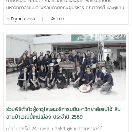
นาคประสม คณบดีคณะวิศวกรรมและอุตสาหกรรมเกษตร
มหาวิทยาลัยแม่โจ้ พร้อมด้วยคณะผู้บริหาร คณาจารย์ และผู้แทน
จากหลักสูตรวิศวกรรมเกษตร วิศวกรรมอาหาร สาขาวิชา
15 มิถุนายน 2569 |
1997
วิทยาศาสตร์การอาหาร หลักสูตรระดับบัณฑิตศึกษา และคณะ
พยาบาลศาสตร์ ร่วมให้การต้อนรับ Professor Ken’ichi Yano
ศาสตราจารย์สาขาวิชาวิศวกรรมเครื่องกล และผู้ช่วยอธิการบดี
ด้านการพัฒนานักวิจัยรุ่นใหม่ จาก Mie University ประเทศ
ญี่ปุ่น ในโอกาสเดินทางมาเยี่ยมชมคณะฯ และหารือแนวทางความ
ร่วมมือทางวิชาการ ณ คณะวิศวกรรมและอุตสาหกรรมเกษตร
มหาวิทยาลัยแม่โจ้ในการนี้ ได้มีการนำเสนอวีดิทัศน์แนะนำ
มหาวิทยาลัยและคณะฯ พร้อมแลกเปลี่ยนแนวทางการสร้างความ
ร่วมมือด้านวิชาการ การวิจัย และการแลกเปลี่ยนนักศึกษาในระดับ
ปริญญาตรีและบัณฑิตศึกษา ระหว่างสองสถาบันProfessor
Ken’ichi Yano ได้นำเสนอผลงานวิจัยในหัวข้อ “Medical,
Welfare, and Care-support Robotics” และ “Automation
Engineering, Welfare Robots and Nursing Care
ร่วมพิธีดำหัวผู้อาวุโสและอธิการบดีมหาวิทยาลัยแม่โจ้ สืบ
Systems” ซึ่งเกี่ยวข้องกับเทคโนโลยีหุ่นยนต์เพื่อการแพทย์ การ
สานป๋าเวณีปี๋ใหม่เมือง ประจำปี 2569
ดูแลผู้สูงอายุ และระบบสนับสนุนงานด้านสวัสดิการและการ
พยาบาล รวมถึงการออกแบบและพัฒนาหุ่นยนต์สำหรับภารกิจ
เมื่อวันศุกร์ที่ 24 เมษายน 2569 ผู้ช่วยศาสตราจารย์