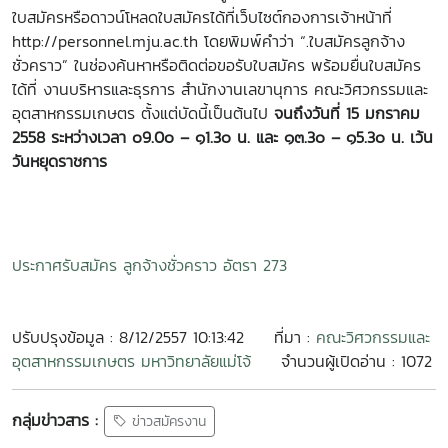
ใบสมัครหรือดาวน์โหลดใบสมัครได้ที่เว็บไซต์กองการเจ้าหน้าที่
http://personnel.mju.ac.th โดยพิมพ์คำว่า “.ใบสมัครลูกจ้าง
ชั่วคราว” ในช่องค้นหาหรือติดต่อขอรับใบสมัคร พร้อมยื่นใบสมัคร
ได้ที่ งานบริหารและธุรการ สำนักงานเลขานุการ คณะวิศวกรรมและ
อุตสาหกรรมเกษตร ตั้งแต่บัดนี้เป็นต้นไป
จนถึงวันที่ 15 มกราคม
2558 ระหว่างเวลา ๐9.0๐ – ๑1.3๐ น. และ ๑๓.3๐ – ๑5.3๐ น. เว้น
วันหยุดราชการ
ประกาศรับสมัคร ลูกจ้างชั่วคราว อัตรา 273
ปรับปรุงข้อมูล : 8/12/2557 10:13:42
ที่มา :
คณะวิศวกรรมและ
อุตสาหกรรมเกษตร มหาวิทยาลัยแม่โจ้
จำนวนผู้เปิดอ่าน : 1072
กลุ่มข่าวสาร :
ข่าวสมัครงาน