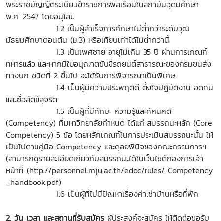
พระราชบัญญัติระเบียบข้าราชการพลเรือนในสถาบันอุดมศึกษา
พ.ศ. 2547 โดยอนุโลม
1.2 เป็นผู้สำเร็จการศึกษาไม่ต่ำกว่าระดับวุฒิ
มัธยมศึกษาตอนต้น (ม.3) หรือเทียบเท่าได้ไม่ต่ำกว่านี้
1.3 เป็นเพศชาย อายุไม่เกิน 35 ปี ผ่านการเกณฑ์
ทหารแล้ว และหากมีใบอนุญาตขับขี่รถยนต์สาธารณะของกรมขนส่ง
ทางบก ชนิดที่ 2 ขึ้นไป จะได้รับการพิจารณาเป็นพิเศษ
1.4 เป็นผู้มีความประพฤติดี ตั้งใจปฏิบัติงาน อดทน
และซื่อสัตย์สุจริต
1.5 เป็นผู้ที่มีทักษะ ความรู้และทัศนคติ
(Competency) ที่มหาวิทยาลัยกำหนด ได้แก่ สมรรถนะหลัก (Core
Competency) 5 ข้อ โดยหลักเกณฑ์ในการประเมินสมรรถนะนั้น ให้
เป็นไปตามคู่มือ Competency และดุลยพินิจของคณะกรรมการฯ
(สามารถดูรายละเอียดเกี่ยวกับสมรรถนะได้ในเว็บไซต์กองการเจ้า
หน้าที่ (http://personnel.mju.ac.th/edoc/rules/ Competency
_handbook.pdf)
1.6 เป็นผู้ที่ไม่มีปัญหาเรื่องค่าเช่าบ้านหรือที่พัก
2. วัน เวลา และสถานที่รับสมัคร
ผู้ประสงค์จะสมัคร ให้ติดต่อขอรับ