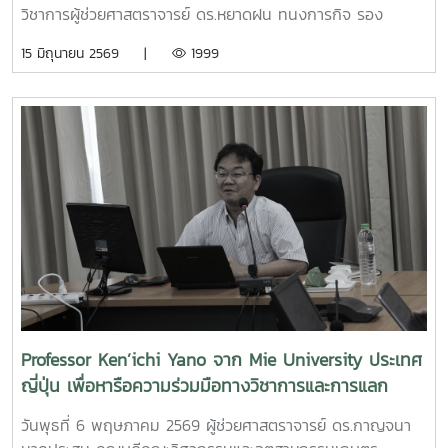
สยามพารากอน กรุงเทพมหานคร เพื่อจัดแสดงผลงานต่อนัก
วิชาการผู้ช่วยศาสตราจารย์ ดร.หยาดฝน ทนงการกิจ รอง
ลงทุนและเครือข่ายธุรกิจ Startup ระดับประเทศและนานาชาติต่อ
คณบดีฝ่ายยุทธศาสตร์และประกันคุณภาพผู้ช่วยศาสตราจารย์
15 มิถุนายน 2569 |
1999
ไปคณะวิศวกรรมและอุตสาหกรรมเกษตร ขอร่วมชื่นชมและภาค
ดร.พิไลวรรณ พรประสิทธ์ ผู้ช่วยคณบดีฝ่ายบริหารและเทคโนโลยี
ภูมิใจในความสามารถ ความคิดสร้างสรรค์ และศักยภาพของ
สารสนเทศรองศาสตราจารย์ ดร.จตุรภัทร วาฤทธิ์ ประธาน
นักศึกษา ที่สามารถต่อยอดองค์ความรู้สู่การสร้างนวัตกรรมและ
หลักสูตรวิศวกรรมศาสตรบัณฑิต สาขาวิศวกรรมอาหารเข้าร่วม
การเป็นผู้ประกอบการแห่งอนาคตได้อย่างโดดเด่นCr:อุทยาน
การอบรมเชิงปฏิบัติการ "SIPOC Model กับการบริหารจัดการ
วิทยาศาสตร์เทคโนโลยีเกษตรและอาหาร Maejo Agro Food
การดำเนินการตามเกณฑ์ EdPEx" ใน วันที่ 12-13 พฤษภาคม
Park
2569 ที่โรงแรมยูนิมมาน โดย ได้รับเกียรติจาก "ผู้ช่วย
(MAP)https://www.facebook.com/share/18ZhSJ8uJx/
ศาสตราจารย์ ดร.สุภัทร พัฒน์วิชัยโชติ" คณะวิศวกรรมศาสตร์
มหาวิทยาลัยเกษตรศาสตร์ เป็นวิทยากรการอบรมครั้งนี้ช่วยส่ง
เสริมให้บุคลากรนำความรู้ที่ได้ ใช้ในการวิเคราะห์ วางระบบและ
เชื่อมโยงกระบวนการ เพื่อมุ่งสู่ความเป็นเลิศขององค์กร
Professor Ken’ichi Yano จาก Mie University ประเทศ
ญี่ปุ่น เพื่อหารือความร่วมมือทางวิชาการและการแลก
เปลี่ยนนักศึกษา
วันพุธที่ 6 พฤษภาคม 2569 ผู้ช่วยศาสตราจารย์ ดร.กาญจนา