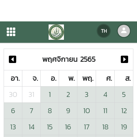
ปฏิทินกิจกรรมของหน่วยงาน
TH
หน้าแรก
ปฏิทินกิจกรรมของหน่วยงาน
พฤศจิกายน 2565
อา.
จ.
อ.
พ.
พฤ.
ศ.
ส.
30
31
1
2
3
4
5
6
7
8
9
10
11
12
13
14
15
16
17
18
19