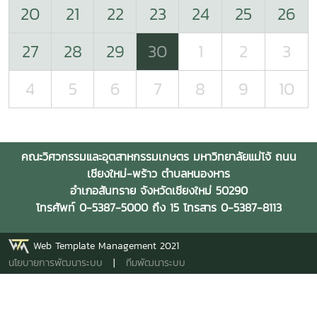
20
21
22
23
24
25
26
27
28
29
30
1
2
3
4
5
6
7
8
9
10
คณะวิศวกรรมและอุตสาหกรรมเกษตร มหาวิทยาลัยแม่โจ้ ถนน
เชียงใหม่-พร้าว ตำบลหนองหาร
อำเภอสันทราย จังหวัดเชียงใหม่ 50290
โทรศัพท์ 0-5387-5000 ถึง 15 โทรสาร 0-5387-8113
Web Template Management 2021
นโยบายการพัฒนาระบบ
|
ทีมพัฒนาระบบ