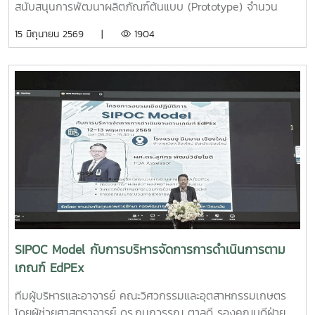
สนับสนุนการพัฒนาผลิตภัณฑ์ต้นแบบ (Prototype) จำนวน
25,000 บาท จากการแข่งขัน Startup Thailand League
15 มิถุนายน 2569 |
1904
2026 รอบภูมิภาค ภาคเหนือ ซึ่งจัดขึ้นเมื่อวันที่ 11 พฤษภาคม
2569 ณ อาคารอำนวยการอุทยานวิทยาศาสตร์ภูมิภาค (ภาค
เหนือ) จังหวัดเชียงใหม่ ผลงาน“เครื่องสกัดกาแฟรูปแบบใหม่โดย
ใช้เทคโนโลยี PLU”สมาชิกทีม• นายอนุพงศ์ เขื่อนแก้วนักศึกษา
ปริญญาโท คณะวิศวกรรมและอุตสาหกรรมเกษตร• นายอาทิตย์
ด่านกระโทกนักศึกษาปริญญาโท คณะวิศวกรรมและอุตสาหกรรม
เกษตร• นายตันติกร กันนานักศึกษาปริญญาตรี คณะ
บริหารธุรกิจ• Nirmala Bhuvana Chandra
Ramisettyนักศึกษาปริญญาโท วิทยาลัยนานาชาติอาจารย์ที่
ปรึกษารองศาสตราจารย์ ดร.จตุรภัทร วาฤทธิ์คณะวิศวกรรมและ
อุตสาหกรรมเกษตรการแข่งขัน Startup Thailand League
2026 เป็นเวทีสำคัญในการส่งเสริมศักยภาพนักศึกษาด้าน
นวัตกรรมและการเป็นผู้ประกอบการรุ่นใหม่ โดยเปิดโอกาสให้
SIPOC Model กับการบริหารจัดการการดำเนินการตาม
นักศึกษาได้นำเสนอแนวคิดธุรกิจและผลงานนวัตกรรมสู่การ
เกณฑ์ EdPEx
พัฒนาเชิงพาณิชย์ในระดับประเทศทั้งนี้ ทีม Coff Brew ได้รับ
คัดเลือกให้พัฒนาผลงานต้นแบบและเตรียมเข้าร่วมกิจกรรม
ทีมผู้บริหารและอาจารย์ คณะวิศวกรรมและอุตสาหกรรมเกษตร
Demo Day ระหว่างวันที่ 25–27 มิถุนายน 2569 ณ ศูนย์การค้า
โดยผู้ช่วยศาสตราจารย์ ดร.กนกวรรณ ตาลดี รองคณบดีฝ่าย