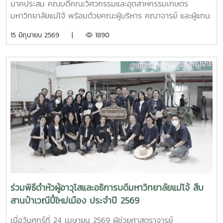
นาคประสม คณบดีคณะวิศวกรรมและอุตสาหกรรมเกษตร
มหาวิทยาลัยแม่โจ้ พร้อมด้วยคณะผู้บริหาร คณาจารย์ และผู้แทน
จากหลักสูตรวิศวกรรมเกษตร วิศวกรรมอาหาร สาขาวิชา
15 มิถุนายน 2569 |
1890
วิทยาศาสตร์การอาหาร หลักสูตรระดับบัณฑิตศึกษา และคณะ
พยาบาลศาสตร์ ร่วมให้การต้อนรับ Professor Ken’ichi Yano
ศาสตราจารย์สาขาวิชาวิศวกรรมเครื่องกล และผู้ช่วยอธิการบดี
ด้านการพัฒนานักวิจัยรุ่นใหม่ จาก Mie University ประเทศ
ญี่ปุ่น ในโอกาสเดินทางมาเยี่ยมชมคณะฯ และหารือแนวทางความ
ร่วมมือทางวิชาการ ณ คณะวิศวกรรมและอุตสาหกรรมเกษตร
มหาวิทยาลัยแม่โจ้ในการนี้ ได้มีการนำเสนอวีดิทัศน์แนะนำ
มหาวิทยาลัยและคณะฯ พร้อมแลกเปลี่ยนแนวทางการสร้างความ
ร่วมมือด้านวิชาการ การวิจัย และการแลกเปลี่ยนนักศึกษาในระดับ
ปริญญาตรีและบัณฑิตศึกษา ระหว่างสองสถาบันProfessor
Ken’ichi Yano ได้นำเสนอผลงานวิจัยในหัวข้อ “Medical,
Welfare, and Care-support Robotics” และ “Automation
Engineering, Welfare Robots and Nursing Care
ร่วมพิธีดำหัวผู้อาวุโสและอธิการบดีมหาวิทยาลัยแม่โจ้ สืบ
Systems” ซึ่งเกี่ยวข้องกับเทคโนโลยีหุ่นยนต์เพื่อการแพทย์ การ
สานป๋าเวณีปี๋ใหม่เมือง ประจำปี 2569
ดูแลผู้สูงอายุ และระบบสนับสนุนงานด้านสวัสดิการและการ
พยาบาล รวมถึงการออกแบบและพัฒนาหุ่นยนต์สำหรับภารกิจ
เมื่อวันศุกร์ที่ 24 เมษายน 2569 ผู้ช่วยศาสตราจารย์