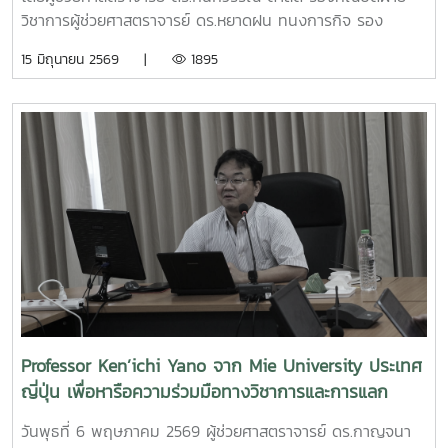
สยามพารากอน กรุงเทพมหานคร เพื่อจัดแสดงผลงานต่อนัก
วิชาการผู้ช่วยศาสตราจารย์ ดร.หยาดฝน ทนงการกิจ รอง
ลงทุนและเครือข่ายธุรกิจ Startup ระดับประเทศและนานาชาติต่อ
คณบดีฝ่ายยุทธศาสตร์และประกันคุณภาพผู้ช่วยศาสตราจารย์
15 มิถุนายน 2569 |
1895
ไปคณะวิศวกรรมและอุตสาหกรรมเกษตร ขอร่วมชื่นชมและภาค
ดร.พิไลวรรณ พรประสิทธ์ ผู้ช่วยคณบดีฝ่ายบริหารและเทคโนโลยี
ภูมิใจในความสามารถ ความคิดสร้างสรรค์ และศักยภาพของ
สารสนเทศรองศาสตราจารย์ ดร.จตุรภัทร วาฤทธิ์ ประธาน
นักศึกษา ที่สามารถต่อยอดองค์ความรู้สู่การสร้างนวัตกรรมและ
หลักสูตรวิศวกรรมศาสตรบัณฑิต สาขาวิศวกรรมอาหารเข้าร่วม
การเป็นผู้ประกอบการแห่งอนาคตได้อย่างโดดเด่นCr:อุทยาน
การอบรมเชิงปฏิบัติการ "SIPOC Model กับการบริหารจัดการ
วิทยาศาสตร์เทคโนโลยีเกษตรและอาหาร Maejo Agro Food
การดำเนินการตามเกณฑ์ EdPEx" ใน วันที่ 12-13 พฤษภาคม
Park
2569 ที่โรงแรมยูนิมมาน โดย ได้รับเกียรติจาก "ผู้ช่วย
(MAP)https://www.facebook.com/share/18ZhSJ8uJx/
ศาสตราจารย์ ดร.สุภัทร พัฒน์วิชัยโชติ" คณะวิศวกรรมศาสตร์
มหาวิทยาลัยเกษตรศาสตร์ เป็นวิทยากรการอบรมครั้งนี้ช่วยส่ง
เสริมให้บุคลากรนำความรู้ที่ได้ ใช้ในการวิเคราะห์ วางระบบและ
เชื่อมโยงกระบวนการ เพื่อมุ่งสู่ความเป็นเลิศขององค์กร
Professor Ken’ichi Yano จาก Mie University ประเทศ
ญี่ปุ่น เพื่อหารือความร่วมมือทางวิชาการและการแลก
เปลี่ยนนักศึกษา
วันพุธที่ 6 พฤษภาคม 2569 ผู้ช่วยศาสตราจารย์ ดร.กาญจนา