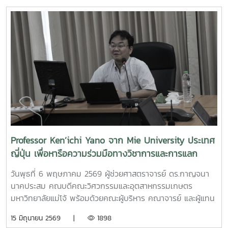
สารสนเทศรองศาสตราจารย์ ดร.จตุรภัทร วาฤทธิ์ ประธาน
นักศึกษา ที่สามารถต่อยอดองค์ความรู้สู่การสร้างนวัตกรรมและ
หลักสูตรวิศวกรรมศาสตรบัณฑิต สาขาวิศวกรรมอาหารเข้าร่วม
การเป็นผู้ประกอบการแห่งอนาคตได้อย่างโดดเด่นCr:อุทยาน
การอบรมเชิงปฏิบัติการ "SIPOC Model กับการบริหารจัดการ
วิทยาศาสตร์เทคโนโลยีเกษตรและอาหาร Maejo Agro Food
การดำเนินการตามเกณฑ์ EdPEx" ใน วันที่ 12-13 พฤษภาคม
Park
2569 ที่โรงแรมยูนิมมาน โดย ได้รับเกียรติจาก "ผู้ช่วย
(MAP)https://www.facebook.com/share/18ZhSJ8uJx/
ศาสตราจารย์ ดร.สุภัทร พัฒน์วิชัยโชติ" คณะวิศวกรรมศาสตร์
มหาวิทยาลัยเกษตรศาสตร์ เป็นวิทยากรการอบรมครั้งนี้ช่วยส่ง
เสริมให้บุคลากรนำความรู้ที่ได้ ใช้ในการวิเคราะห์ วางระบบและ
เชื่อมโยงกระบวนการ เพื่อมุ่งสู่ความเป็นเลิศขององค์กร
Professor Ken’ichi Yano จาก Mie University ประเทศ
ญี่ปุ่น เพื่อหารือความร่วมมือทางวิชาการและการแลก
เปลี่ยนนักศึกษา
วันพุธที่ 6 พฤษภาคม 2569 ผู้ช่วยศาสตราจารย์ ดร.กาญจนา
นาคประสม คณบดีคณะวิศวกรรมและอุตสาหกรรมเกษตร
มหาวิทยาลัยแม่โจ้ พร้อมด้วยคณะผู้บริหาร คณาจารย์ และผู้แทน
จากหลักสูตรวิศวกรรมเกษตร วิศวกรรมอาหาร สาขาวิชา
15 มิถุนายน 2569 |
1898
วิทยาศาสตร์การอาหาร หลักสูตรระดับบัณฑิตศึกษา และคณะ