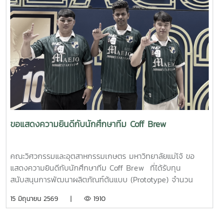
ขอแสดงความยินดีกับนักศึกษาทีม Coff Brew
คณะวิศวกรรมและอุตสาหกรรมเกษตร มหาวิทยาลัยแม่โจ้ ขอ
แสดงความยินดีกับนักศึกษาทีม Coff Brew ที่ได้รับทุน
สนับสนุนการพัฒนาผลิตภัณฑ์ต้นแบบ (Prototype) จำนวน
25,000 บาท จากการแข่งขัน Startup Thailand League
15 มิถุนายน 2569 |
1910
2026 รอบภูมิภาค ภาคเหนือ ซึ่งจัดขึ้นเมื่อวันที่ 11 พฤษภาคม
2569 ณ อาคารอำนวยการอุทยานวิทยาศาสตร์ภูมิภาค (ภาค