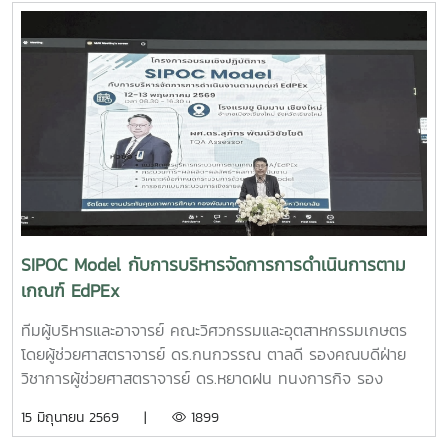
เหนือ) จังหวัดเชียงใหม่ ผลงาน“เครื่องสกัดกาแฟรูปแบบใหม่โดย
ใช้เทคโนโลยี PLU”สมาชิกทีม• นายอนุพงศ์ เขื่อนแก้วนักศึกษา
ปริญญาโท คณะวิศวกรรมและอุตสาหกรรมเกษตร• นายอาทิตย์
ด่านกระโทกนักศึกษาปริญญาโท คณะวิศวกรรมและอุตสาหกรรม
เกษตร• นายตันติกร กันนานักศึกษาปริญญาตรี คณะ
บริหารธุรกิจ• Nirmala Bhuvana Chandra
Ramisettyนักศึกษาปริญญาโท วิทยาลัยนานาชาติอาจารย์ที่
ปรึกษารองศาสตราจารย์ ดร.จตุรภัทร วาฤทธิ์คณะวิศวกรรมและ
อุตสาหกรรมเกษตรการแข่งขัน Startup Thailand League
2026 เป็นเวทีสำคัญในการส่งเสริมศักยภาพนักศึกษาด้าน
นวัตกรรมและการเป็นผู้ประกอบการรุ่นใหม่ โดยเปิดโอกาสให้
SIPOC Model กับการบริหารจัดการการดำเนินการตาม
นักศึกษาได้นำเสนอแนวคิดธุรกิจและผลงานนวัตกรรมสู่การ
เกณฑ์ EdPEx
พัฒนาเชิงพาณิชย์ในระดับประเทศทั้งนี้ ทีม Coff Brew ได้รับ
คัดเลือกให้พัฒนาผลงานต้นแบบและเตรียมเข้าร่วมกิจกรรม
ทีมผู้บริหารและอาจารย์ คณะวิศวกรรมและอุตสาหกรรมเกษตร
Demo Day ระหว่างวันที่ 25–27 มิถุนายน 2569 ณ ศูนย์การค้า
โดยผู้ช่วยศาสตราจารย์ ดร.กนกวรรณ ตาลดี รองคณบดีฝ่าย
สยามพารากอน กรุงเทพมหานคร เพื่อจัดแสดงผลงานต่อนัก
วิชาการผู้ช่วยศาสตราจารย์ ดร.หยาดฝน ทนงการกิจ รอง
ลงทุนและเครือข่ายธุรกิจ Startup ระดับประเทศและนานาชาติต่อ
คณบดีฝ่ายยุทธศาสตร์และประกันคุณภาพผู้ช่วยศาสตราจารย์
15 มิถุนายน 2569 |
1899
ไปคณะวิศวกรรมและอุตสาหกรรมเกษตร ขอร่วมชื่นชมและภาค
ดร.พิไลวรรณ พรประสิทธ์ ผู้ช่วยคณบดีฝ่ายบริหารและเทคโนโลยี
ภูมิใจในความสามารถ ความคิดสร้างสรรค์ และศักยภาพของ