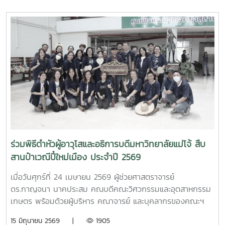
พยาบาลศาสตร์ ร่วมให้การต้อนรับ Professor Ken’ichi Yano
ศาสตราจารย์สาขาวิชาวิศวกรรมเครื่องกล และผู้ช่วยอธิการบดี
ด้านการพัฒนานักวิจัยรุ่นใหม่ จาก Mie University ประเทศ
ญี่ปุ่น ในโอกาสเดินทางมาเยี่ยมชมคณะฯ และหารือแนวทางความ
ร่วมมือทางวิชาการ ณ คณะวิศวกรรมและอุตสาหกรรมเกษตร
มหาวิทยาลัยแม่โจ้ในการนี้ ได้มีการนำเสนอวีดิทัศน์แนะนำ
มหาวิทยาลัยและคณะฯ พร้อมแลกเปลี่ยนแนวทางการสร้างความ
ร่วมมือด้านวิชาการ การวิจัย และการแลกเปลี่ยนนักศึกษาในระดับ
ปริญญาตรีและบัณฑิตศึกษา ระหว่างสองสถาบันProfessor
Ken’ichi Yano ได้นำเสนอผลงานวิจัยในหัวข้อ “Medical,
Welfare, and Care-support Robotics” และ “Automation
Engineering, Welfare Robots and Nursing Care
ร่วมพิธีดำหัวผู้อาวุโสและอธิการบดีมหาวิทยาลัยแม่โจ้ สืบ
Systems” ซึ่งเกี่ยวข้องกับเทคโนโลยีหุ่นยนต์เพื่อการแพทย์ การ
สานป๋าเวณีปี๋ใหม่เมือง ประจำปี 2569
ดูแลผู้สูงอายุ และระบบสนับสนุนงานด้านสวัสดิการและการ
พยาบาล รวมถึงการออกแบบและพัฒนาหุ่นยนต์สำหรับภารกิจ
เมื่อวันศุกร์ที่ 24 เมษายน 2569 ผู้ช่วยศาสตราจารย์
เฉพาะ เช่น การเกษตร การช่วยเหลือผู้ประสบภัยและงานเสี่ยง
ดร.กาญจนา นาคประสม คณบดีคณะวิศวกรรมและอุตสาหกรรม
อันตรายอื่นๆนอกจากนี้ ผู้แทนจากหลักสูตรวิศวกรรมเกษตร
เกษตร พร้อมด้วยผู้บริหาร คณาจารย์ และบุคลากรของคณะฯ
วิศวกรรมอาหาร สาขาวิชาวิทยาศาสตร์การอาหาร หลักสูตรระดับ
เข้าร่วมพิธีดำหัวผู้อาวุโสและอธิการบดีมหาวิทยาลัยแม่โจ้ ภายใต้
15 มิถุนายน 2569 |
1905
บัณฑิตศึกษา และพยาบาลศาสตร์ ได้นำเสนอผลงานวิจัยเด่น