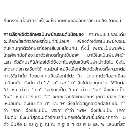
ถึงตรงนี้เมื่อพิเคราะห์ดูจะเห็นลักษณะของอักขรวิธีแบบใหม่ได้ดังนี้
การเลือกใช้ตัวอักษรเป็นพยัญชนะต้นน้อยลง
ภาษาในโซเชียลมีเดีย
จะเลือกใช้แต่ตัวอักษรทั่วไปที่ใช้บ่อยๆ เพียงตัวเดียวเป็นพยัญชนะ
ต้นแทนทุกตัวอักษรที่ออกเสียงเหมือนกัน ทั้งนี้ เพราะแป้นพิมพ์ใน
โทรศัพท์มือถือจะเอาตัวอักษรที่ถูกใช้บ่อยๆ มาไว้ในแป้นพิมพ์หน้า
แรก ตัวอักษรที่ไม่ค่อยได้ใช้จึงตกไปอยู่ในแป้นพิมพ์หน้าถัดไป ซึ่งไม่
สะดวกต่อการเรียกใช้ คนส่วนใหญ่จึงเลือกใช้แต่ตัวอักษรที่สะดวกต่อ
การใช้เท่านั้น โดยมากคนจึงเลือกใช้ตัว "ท" แทนทุกตัวที่ออกเสียง
เหมือนกัน ดังนั้น ตัว "ธ" "ฑ" และ "ฒ" จึงไม่ค่อยถูกนำมาใช้อีกต่อ
ไป เช่น คำว่า "เธอ" จึงเขียนเป็น "เทอ" คำว่า "ธง" จึงเขียนเป็น
"ทง" เช่นเดียวกับตัว "ส" จะถูกเลือกใช้แทนอักษรทุกตัวที่ออกเสียง
เหมือนกัน ดังนั้น ตัว "ศ" และ "ษ" จึงไม่ค่อยถูกใช้อีกต่อไป เช่น คำ
ว่า "ศอก" จึงเขียนเป็น "สอก" คำว่า "เศษ" จึงเขียนเป็น "เสด"
เป็นต้น ซึ่งในที่สุดจะมีตัวอักษรที่ไม่ค่อยได้ใช้เพิ่มขึ้นอีกมากกว่า 10
ตัว นั่นคือ ฆ ฌ ฎ ฏ ณ ญ ภ ฐ ธ ฑ ฒ ศ ษ และ ฬ และในที่สุด