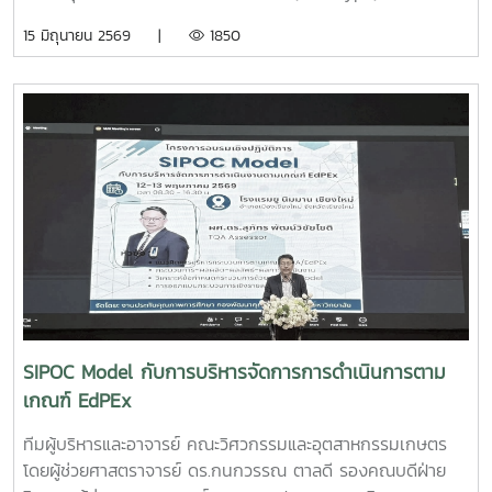
25,000 บาท จากการแข่งขัน Startup Thailand League
15 มิถุนายน 2569 |
1850
2026 รอบภูมิภาค ภาคเหนือ ซึ่งจัดขึ้นเมื่อวันที่ 11 พฤษภาคม
2569 ณ อาคารอำนวยการอุทยานวิทยาศาสตร์ภูมิภาค (ภาค
เหนือ) จังหวัดเชียงใหม่ ผลงาน“เครื่องสกัดกาแฟรูปแบบใหม่โดย
ใช้เทคโนโลยี PLU”สมาชิกทีม• นายอนุพงศ์ เขื่อนแก้วนักศึกษา
ปริญญาโท คณะวิศวกรรมและอุตสาหกรรมเกษตร• นายอาทิตย์
ด่านกระโทกนักศึกษาปริญญาโท คณะวิศวกรรมและอุตสาหกรรม
เกษตร• นายตันติกร กันนานักศึกษาปริญญาตรี คณะ
บริหารธุรกิจ• Nirmala Bhuvana Chandra
Ramisettyนักศึกษาปริญญาโท วิทยาลัยนานาชาติอาจารย์ที่
ปรึกษารองศาสตราจารย์ ดร.จตุรภัทร วาฤทธิ์คณะวิศวกรรมและ
อุตสาหกรรมเกษตรการแข่งขัน Startup Thailand League
2026 เป็นเวทีสำคัญในการส่งเสริมศักยภาพนักศึกษาด้าน
นวัตกรรมและการเป็นผู้ประกอบการรุ่นใหม่ โดยเปิดโอกาสให้
SIPOC Model กับการบริหารจัดการการดำเนินการตาม
นักศึกษาได้นำเสนอแนวคิดธุรกิจและผลงานนวัตกรรมสู่การ
เกณฑ์ EdPEx
พัฒนาเชิงพาณิชย์ในระดับประเทศทั้งนี้ ทีม Coff Brew ได้รับ
คัดเลือกให้พัฒนาผลงานต้นแบบและเตรียมเข้าร่วมกิจกรรม
ทีมผู้บริหารและอาจารย์ คณะวิศวกรรมและอุตสาหกรรมเกษตร
Demo Day ระหว่างวันที่ 25–27 มิถุนายน 2569 ณ ศูนย์การค้า
โดยผู้ช่วยศาสตราจารย์ ดร.กนกวรรณ ตาลดี รองคณบดีฝ่าย