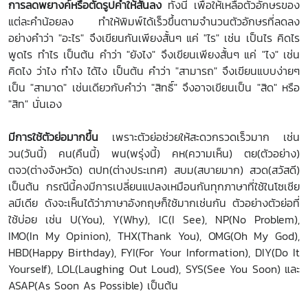
การลดพยางค์หรือตัดรูปคำให้สั้นลง
ทั้งนี้ เพื่อให้เหลือตัวอักษรของ
แต่ละคำน้อยลง ทำให้พิมพ์ได้เร็วขึ้นตามจำนวนตัวอักษรที่ลดลง
อย่างคำว่า "อะไร" จึงเขียนกันเพียงสั้นๆ แค่ "ไร" เช่น เป็นไร คิดไร
พูดไร ทำไร เป็นต้น คำว่า "ยังไง" จึงเขียนเพียงสั้นๆ แค่ "ไง" เช่น
คิดไง ว่าไง ทำไง ได้ไง เป็นต้น คำว่า "สามารถ" จึงเขียนแบบง่ายๆ
เป็น "สามาด" เช่นเดียวกับคำว่า "สิทธิ์" จึงอาจเขียนเป็น "สิด" หรือ
"สิท" นั่นเอง
มีการใช้ตัวย่อมากขึ้น
เพราะตัวย่อช่วยให้สะดวกรวดเร็วมาก เช่น
วน(วันนี้) คน(คืนนี้) พน(พรุ่งนี้) คห(ความเห็น) ตย(ตัวอย่าง)
ตจว(ต่างจังหวัด) ตปท(ต่างประเทศ) สบม(สบายมาก) สวด(สวัสดี)
เป็นต้น กรณีนี้คงมีการเปลี่ยนแปลงเหมือนกันทุกภาษาที่ใช้ในโซเชีย
ลมีเดีย ดังจะเห็นได้ว่าภาษาอังกฤษก็ใช้มากเช่นกัน ตัวอย่างตัวย่อที่
ใช้บ่อย เช่น U(You), Y(Why), IC(I See), NP(No Problem),
IMO(In My Opinion), THX(Thank You), OMG(Oh My God),
HBD(Happy Birthday), FYI(For Your Information), DIY(Do It
Yourself), LOL(Laughing Out Loud), SYS(See You Soon) และ
ASAP(As Soon As Possible) เป็นต้น