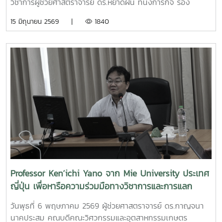
สยามพารากอน กรุงเทพมหานคร เพื่อจัดแสดงผลงานต่อนัก
วิชาการผู้ช่วยศาสตราจารย์ ดร.หยาดฝน ทนงการกิจ รอง
ลงทุนและเครือข่ายธุรกิจ Startup ระดับประเทศและนานาชาติต่อ
คณบดีฝ่ายยุทธศาสตร์และประกันคุณภาพผู้ช่วยศาสตราจารย์
15 มิถุนายน 2569 |
1840
ไปคณะวิศวกรรมและอุตสาหกรรมเกษตร ขอร่วมชื่นชมและภาค
ดร.พิไลวรรณ พรประสิทธ์ ผู้ช่วยคณบดีฝ่ายบริหารและเทคโนโลยี
ภูมิใจในความสามารถ ความคิดสร้างสรรค์ และศักยภาพของ
สารสนเทศรองศาสตราจารย์ ดร.จตุรภัทร วาฤทธิ์ ประธาน
นักศึกษา ที่สามารถต่อยอดองค์ความรู้สู่การสร้างนวัตกรรมและ
หลักสูตรวิศวกรรมศาสตรบัณฑิต สาขาวิศวกรรมอาหารเข้าร่วม
การเป็นผู้ประกอบการแห่งอนาคตได้อย่างโดดเด่นCr:อุทยาน
การอบรมเชิงปฏิบัติการ "SIPOC Model กับการบริหารจัดการ
วิทยาศาสตร์เทคโนโลยีเกษตรและอาหาร Maejo Agro Food
การดำเนินการตามเกณฑ์ EdPEx" ใน วันที่ 12-13 พฤษภาคม
Park
2569 ที่โรงแรมยูนิมมาน โดย ได้รับเกียรติจาก "ผู้ช่วย
(MAP)https://www.facebook.com/share/18ZhSJ8uJx/
ศาสตราจารย์ ดร.สุภัทร พัฒน์วิชัยโชติ" คณะวิศวกรรมศาสตร์
มหาวิทยาลัยเกษตรศาสตร์ เป็นวิทยากรการอบรมครั้งนี้ช่วยส่ง
เสริมให้บุคลากรนำความรู้ที่ได้ ใช้ในการวิเคราะห์ วางระบบและ
เชื่อมโยงกระบวนการ เพื่อมุ่งสู่ความเป็นเลิศขององค์กร
Professor Ken’ichi Yano จาก Mie University ประเทศ
ญี่ปุ่น เพื่อหารือความร่วมมือทางวิชาการและการแลก
เปลี่ยนนักศึกษา
วันพุธที่ 6 พฤษภาคม 2569 ผู้ช่วยศาสตราจารย์ ดร.กาญจนา
นาคประสม คณบดีคณะวิศวกรรมและอุตสาหกรรมเกษตร