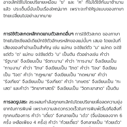
อาจเลิกใช้ไปโดยปริยายเหมือน "ฃ" และ "ฅ" ที่ไม่ได้ใช้กันมาช้านาน
แล้ว ประเด็นนี้นับเป็นเรื่องใหญ่มาก เพราะจะทำให้รูปแบบของภาษา
ไทยเปลี่ยนไปอย่างมากมาย
การใช้ตัวสะกดหลักทดแทนตัวสะกดอื่นๆ
การใช้ตัวสะกด ของภาษา
ไทยในโซเชียลมีเดียมักใช้ตัวอักษรหลักของแม่นั้นๆ เสมอ โดยเน้นที่
เสียงของคำอ่านเป็นสำคัญ เช่น แม่กน จะใช้แต่ตัว "น" แม่กด จะใช้
แต่ตัว "ด" แม่กบ จะใช้แต่ตัว "บ" เป็นต้น ตัวอย่างเช่น คำว่า
"รัฐบาล" จึงเขียนเป็น "รัดทะบาน" คำว่า "การงาน" จึงเขียนเป็น
"กานงาน" คำว่า "โทษ" จึงเขียนเป็น "โทด" คำว่า "โจษ" จึงเขียน
เป็น "โจด" คำว่า "กฎหมาย" จึงเขียนเป็น "กดหมาย" คำว่า
"รังเกียจ" จึงเขียนเป็น "รังเกียด" คำว่า "เกษตร" จึงเขียนเป็น "กะ
เสด" และคำว่า "วิทยาศาสตร์" จึงเขียนเป็น "วิดทะยาสาด" เป็นต้น
การลดรูปสระ
สระผสมกำลังถูกยกเลิกไปโดยปริยายเพื่อลดความยุ่ง
ยากในการพิมพ์ เพราะความสะดวกรวดเร็วในการพิมพ์(จิ้ม)คือสิ่งที่
ทุกคนต้องการ คำว่า "เดี๋ยว" จึงกลายเป็น "เด๋ว" (จิ้มน้อยลงจาก 6
ครั้ง เหลือเพียง 4 ครั้ง) คำว่า "ก๋วยเตี๋ยว" จึงกลายเป็น "ก๋วยเต๋ว"