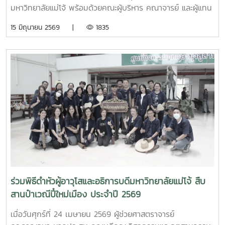
มหาวิทยาลัยแม่โจ้ พร้อมด้วยคณะผู้บริหาร คณาจารย์ และผู้แทน
จากหลักสูตรวิศวกรรมเกษตร วิศวกรรมอาหาร สาขาวิชา
15 มิถุนายน 2569 |
1835
วิทยาศาสตร์การอาหาร หลักสูตรระดับบัณฑิตศึกษา และคณะ
พยาบาลศาสตร์ ร่วมให้การต้อนรับ Professor Ken’ichi Yano
ศาสตราจารย์สาขาวิชาวิศวกรรมเครื่องกล และผู้ช่วยอธิการบดี
ด้านการพัฒนานักวิจัยรุ่นใหม่ จาก Mie University ประเทศ
ญี่ปุ่น ในโอกาสเดินทางมาเยี่ยมชมคณะฯ และหารือแนวทางความ
ร่วมมือทางวิชาการ ณ คณะวิศวกรรมและอุตสาหกรรมเกษตร
มหาวิทยาลัยแม่โจ้ในการนี้ ได้มีการนำเสนอวีดิทัศน์แนะนำ
มหาวิทยาลัยและคณะฯ พร้อมแลกเปลี่ยนแนวทางการสร้างความ
ร่วมมือด้านวิชาการ การวิจัย และการแลกเปลี่ยนนักศึกษาในระดับ
ปริญญาตรีและบัณฑิตศึกษา ระหว่างสองสถาบันProfessor
Ken’ichi Yano ได้นำเสนอผลงานวิจัยในหัวข้อ “Medical,
Welfare, and Care-support Robotics” และ “Automation
Engineering, Welfare Robots and Nursing Care
ร่วมพิธีดำหัวผู้อาวุโสและอธิการบดีมหาวิทยาลัยแม่โจ้ สืบ
Systems” ซึ่งเกี่ยวข้องกับเทคโนโลยีหุ่นยนต์เพื่อการแพทย์ การ
สานป๋าเวณีปี๋ใหม่เมือง ประจำปี 2569
ดูแลผู้สูงอายุ และระบบสนับสนุนงานด้านสวัสดิการและการ
พยาบาล รวมถึงการออกแบบและพัฒนาหุ่นยนต์สำหรับภารกิจ
เมื่อวันศุกร์ที่ 24 เมษายน 2569 ผู้ช่วยศาสตราจารย์
เฉพาะ เช่น การเกษตร การช่วยเหลือผู้ประสบภัยและงานเสี่ยง