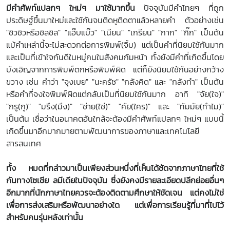
มีคำศัพท์แปลกๆ ใหม่ๆ มาใช้มากขึ้น
ปัจจุบันมีคำไทยๆ ที่ถูก
ประดิษฐ์ขึ้นมาใหม่และใช้กันจนติดหูติดตาแล้วหลายคำ ตัวอย่างเช่น
"ชิวชิวหรือชิลชิล" "แอ๊บแบ๊ว" "เนียน" "เกรียน" "กาก" "กิ๊ก" เป็นต้น
แม้คำเหล่านี้จะไม่สะดวกต่อการพิมพ์(จิ้ม) แต่เป็นคำที่นิยมใช้กันมาก
และเป็นที่เข้าใจกันดีในหมู่คนในสังคมก้มหน้า ทั้งยังมีคำที่เกิดขึ้นโดย
บังเอิญจากการพิมพ์ตกหรือพิมพ์ผิด แต่ก็ยังนิยมใช้กันอย่างกว้าง
ขวาง เช่น คำว่า "จุงเบย" "นะครัช" "กลังคิด" และ "กลังทำ" เป็นต้น
หรือคำที่จงใจพิมพ์ผิดแต่กลับเป็นที่นิยมใช้กันมาก อาทิ "จัย(ใจ)"
"กรู(กู)" "มรึง(มึง)" "ช่าย(ใช่)" "คัย(ใคร)" และ "ทัมมัย(ทำไม)"
เป็นต้น เชื่อว่าในอนาคตอันใกล้จะต้องมีคำศัพท์แปลกๆ ใหม่ๆ แบบนี้
เกิดขึ้นมาอีกมากมายตามพัฒนาการของภาษาและเทคโนโลยี
สารสนเทศ
ทั้ง หมดที่กล่าวมาเป็นเพียงส่วนหนึ่งที่เห็นได้ชัดจากภาษาไทยที่ใช้
กันทางโซเชีย ลมีเดียในปัจจุบัน ซึ่งยังคงมีรายละเอียดปลีกย่อยอื่นๆ
อีกมากที่นักภาษาไทยควรจะต้องติดตามศึกษาให้ชัดเจน แต่คงไม่ใช่
เพื่อการส่งเสริมหรือพัฒนาอย่างใด แต่เพื่อการเรียนรู้ที่มาที่ไปไว้
สำหรับคนรุ่นหลังเท่านั้น