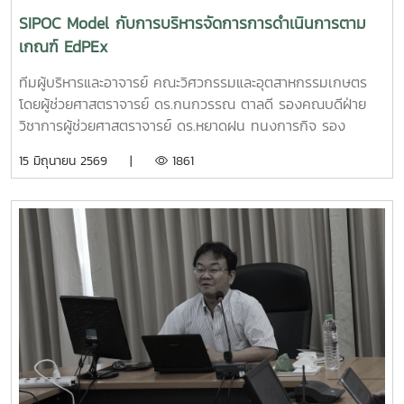
นวัตกรรมและการเป็นผู้ประกอบการรุ่นใหม่ โดยเปิดโอกาสให้
SIPOC Model กับการบริหารจัดการการดำเนินการตาม
นักศึกษาได้นำเสนอแนวคิดธุรกิจและผลงานนวัตกรรมสู่การ
เกณฑ์ EdPEx
พัฒนาเชิงพาณิชย์ในระดับประเทศทั้งนี้ ทีม Coff Brew ได้รับ
คัดเลือกให้พัฒนาผลงานต้นแบบและเตรียมเข้าร่วมกิจกรรม
ทีมผู้บริหารและอาจารย์ คณะวิศวกรรมและอุตสาหกรรมเกษตร
Demo Day ระหว่างวันที่ 25–27 มิถุนายน 2569 ณ ศูนย์การค้า
โดยผู้ช่วยศาสตราจารย์ ดร.กนกวรรณ ตาลดี รองคณบดีฝ่าย
สยามพารากอน กรุงเทพมหานคร เพื่อจัดแสดงผลงานต่อนัก
วิชาการผู้ช่วยศาสตราจารย์ ดร.หยาดฝน ทนงการกิจ รอง
ลงทุนและเครือข่ายธุรกิจ Startup ระดับประเทศและนานาชาติต่อ
คณบดีฝ่ายยุทธศาสตร์และประกันคุณภาพผู้ช่วยศาสตราจารย์
15 มิถุนายน 2569 |
1861
ไปคณะวิศวกรรมและอุตสาหกรรมเกษตร ขอร่วมชื่นชมและภาค
ดร.พิไลวรรณ พรประสิทธ์ ผู้ช่วยคณบดีฝ่ายบริหารและเทคโนโลยี
ภูมิใจในความสามารถ ความคิดสร้างสรรค์ และศักยภาพของ
สารสนเทศรองศาสตราจารย์ ดร.จตุรภัทร วาฤทธิ์ ประธาน
นักศึกษา ที่สามารถต่อยอดองค์ความรู้สู่การสร้างนวัตกรรมและ
หลักสูตรวิศวกรรมศาสตรบัณฑิต สาขาวิศวกรรมอาหารเข้าร่วม
การเป็นผู้ประกอบการแห่งอนาคตได้อย่างโดดเด่นCr:อุทยาน
การอบรมเชิงปฏิบัติการ "SIPOC Model กับการบริหารจัดการ
วิทยาศาสตร์เทคโนโลยีเกษตรและอาหาร Maejo Agro Food
การดำเนินการตามเกณฑ์ EdPEx" ใน วันที่ 12-13 พฤษภาคม
Park
2569 ที่โรงแรมยูนิมมาน โดย ได้รับเกียรติจาก "ผู้ช่วย
(MAP)https://www.facebook.com/share/18ZhSJ8uJx/
ศาสตราจารย์ ดร.สุภัทร พัฒน์วิชัยโชติ" คณะวิศวกรรมศาสตร์
มหาวิทยาลัยเกษตรศาสตร์ เป็นวิทยากรการอบรมครั้งนี้ช่วยส่ง
เสริมให้บุคลากรนำความรู้ที่ได้ ใช้ในการวิเคราะห์ วางระบบและ
เชื่อมโยงกระบวนการ เพื่อมุ่งสู่ความเป็นเลิศขององค์กร