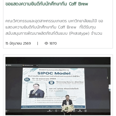
ขอแสดงความยินดีกับนักศึกษาทีม Coff Brew
คณะวิศวกรรมและอุตสาหกรรมเกษตร มหาวิทยาลัยแม่โจ้ ขอ
แสดงความยินดีกับนักศึกษาทีม Coff Brew ที่ได้รับทุน
สนับสนุนการพัฒนาผลิตภัณฑ์ต้นแบบ (Prototype) จำนวน
25,000 บาท จากการแข่งขัน Startup Thailand League
15 มิถุนายน 2569 |
1870
2026 รอบภูมิภาค ภาคเหนือ ซึ่งจัดขึ้นเมื่อวันที่ 11 พฤษภาคม
2569 ณ อาคารอำนวยการอุทยานวิทยาศาสตร์ภูมิภาค (ภาค
เหนือ) จังหวัดเชียงใหม่ ผลงาน“เครื่องสกัดกาแฟรูปแบบใหม่โดย
ใช้เทคโนโลยี PLU”สมาชิกทีม• นายอนุพงศ์ เขื่อนแก้วนักศึกษา
ปริญญาโท คณะวิศวกรรมและอุตสาหกรรมเกษตร• นายอาทิตย์
ด่านกระโทกนักศึกษาปริญญาโท คณะวิศวกรรมและอุตสาหกรรม
เกษตร• นายตันติกร กันนานักศึกษาปริญญาตรี คณะ
บริหารธุรกิจ• Nirmala Bhuvana Chandra
Ramisettyนักศึกษาปริญญาโท วิทยาลัยนานาชาติอาจารย์ที่
ปรึกษารองศาสตราจารย์ ดร.จตุรภัทร วาฤทธิ์คณะวิศวกรรมและ
อุตสาหกรรมเกษตรการแข่งขัน Startup Thailand League
2026 เป็นเวทีสำคัญในการส่งเสริมศักยภาพนักศึกษาด้าน