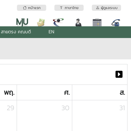
หน้าแรก
ภาษาไทย
ผู้ดูแลระบบ
สายตรง คณบดี
EN
พฤ.
ศ.
ส.
29
30
31