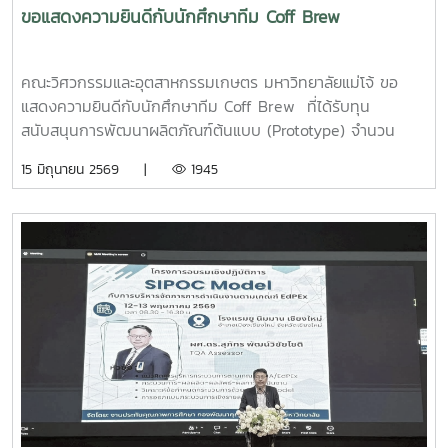
ขอแสดงความยินดีกับนักศึกษาทีม Coff Brew
คณะวิศวกรรมและอุตสาหกรรมเกษตร มหาวิทยาลัยแม่โจ้ ขอ
แสดงความยินดีกับนักศึกษาทีม Coff Brew ที่ได้รับทุน
สนับสนุนการพัฒนาผลิตภัณฑ์ต้นแบบ (Prototype) จำนวน
25,000 บาท จากการแข่งขัน Startup Thailand League
15 มิถุนายน 2569 |
1945
2026 รอบภูมิภาค ภาคเหนือ ซึ่งจัดขึ้นเมื่อวันที่ 11 พฤษภาคม
2569 ณ อาคารอำนวยการอุทยานวิทยาศาสตร์ภูมิภาค (ภาค
เหนือ) จังหวัดเชียงใหม่ ผลงาน“เครื่องสกัดกาแฟรูปแบบใหม่โดย
ใช้เทคโนโลยี PLU”สมาชิกทีม• นายอนุพงศ์ เขื่อนแก้วนักศึกษา
ปริญญาโท คณะวิศวกรรมและอุตสาหกรรมเกษตร• นายอาทิตย์
ด่านกระโทกนักศึกษาปริญญาโท คณะวิศวกรรมและอุตสาหกรรม
เกษตร• นายตันติกร กันนานักศึกษาปริญญาตรี คณะ
บริหารธุรกิจ• Nirmala Bhuvana Chandra
Ramisettyนักศึกษาปริญญาโท วิทยาลัยนานาชาติอาจารย์ที่
ปรึกษารองศาสตราจารย์ ดร.จตุรภัทร วาฤทธิ์คณะวิศวกรรมและ
อุตสาหกรรมเกษตรการแข่งขัน Startup Thailand League
2026 เป็นเวทีสำคัญในการส่งเสริมศักยภาพนักศึกษาด้าน