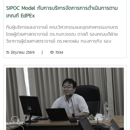
นวัตกรรมและการเป็นผู้ประกอบการรุ่นใหม่ โดยเปิดโอกาสให้
SIPOC Model กับการบริหารจัดการการดำเนินการตาม
นักศึกษาได้นำเสนอแนวคิดธุรกิจและผลงานนวัตกรรมสู่การ
เกณฑ์ EdPEx
พัฒนาเชิงพาณิชย์ในระดับประเทศทั้งนี้ ทีม Coff Brew ได้รับ
คัดเลือกให้พัฒนาผลงานต้นแบบและเตรียมเข้าร่วมกิจกรรม
ทีมผู้บริหารและอาจารย์ คณะวิศวกรรมและอุตสาหกรรมเกษตร
Demo Day ระหว่างวันที่ 25–27 มิถุนายน 2569 ณ ศูนย์การค้า
โดยผู้ช่วยศาสตราจารย์ ดร.กนกวรรณ ตาลดี รองคณบดีฝ่าย
สยามพารากอน กรุงเทพมหานคร เพื่อจัดแสดงผลงานต่อนัก
วิชาการผู้ช่วยศาสตราจารย์ ดร.หยาดฝน ทนงการกิจ รอง
ลงทุนและเครือข่ายธุรกิจ Startup ระดับประเทศและนานาชาติต่อ
คณบดีฝ่ายยุทธศาสตร์และประกันคุณภาพผู้ช่วยศาสตราจารย์
15 มิถุนายน 2569 |
1934
ไปคณะวิศวกรรมและอุตสาหกรรมเกษตร ขอร่วมชื่นชมและภาค
ดร.พิไลวรรณ พรประสิทธ์ ผู้ช่วยคณบดีฝ่ายบริหารและเทคโนโลยี
ภูมิใจในความสามารถ ความคิดสร้างสรรค์ และศักยภาพของ
สารสนเทศรองศาสตราจารย์ ดร.จตุรภัทร วาฤทธิ์ ประธาน
นักศึกษา ที่สามารถต่อยอดองค์ความรู้สู่การสร้างนวัตกรรมและ
หลักสูตรวิศวกรรมศาสตรบัณฑิต สาขาวิศวกรรมอาหารเข้าร่วม
การเป็นผู้ประกอบการแห่งอนาคตได้อย่างโดดเด่นCr:อุทยาน
การอบรมเชิงปฏิบัติการ "SIPOC Model กับการบริหารจัดการ
วิทยาศาสตร์เทคโนโลยีเกษตรและอาหาร Maejo Agro Food
การดำเนินการตามเกณฑ์ EdPEx" ใน วันที่ 12-13 พฤษภาคม
Park
2569 ที่โรงแรมยูนิมมาน โดย ได้รับเกียรติจาก "ผู้ช่วย
(MAP)https://www.facebook.com/share/18ZhSJ8uJx/
ศาสตราจารย์ ดร.สุภัทร พัฒน์วิชัยโชติ" คณะวิศวกรรมศาสตร์
มหาวิทยาลัยเกษตรศาสตร์ เป็นวิทยากรการอบรมครั้งนี้ช่วยส่ง
เสริมให้บุคลากรนำความรู้ที่ได้ ใช้ในการวิเคราะห์ วางระบบและ
เชื่อมโยงกระบวนการ เพื่อมุ่งสู่ความเป็นเลิศขององค์กร