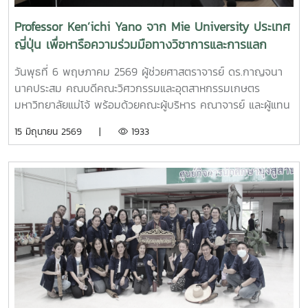
Professor Ken’ichi Yano จาก Mie University ประเทศ
ญี่ปุ่น เพื่อหารือความร่วมมือทางวิชาการและการแลก
เปลี่ยนนักศึกษา
วันพุธที่ 6 พฤษภาคม 2569 ผู้ช่วยศาสตราจารย์ ดร.กาญจนา
นาคประสม คณบดีคณะวิศวกรรมและอุตสาหกรรมเกษตร
มหาวิทยาลัยแม่โจ้ พร้อมด้วยคณะผู้บริหาร คณาจารย์ และผู้แทน
จากหลักสูตรวิศวกรรมเกษตร วิศวกรรมอาหาร สาขาวิชา
15 มิถุนายน 2569 |
1933
วิทยาศาสตร์การอาหาร หลักสูตรระดับบัณฑิตศึกษา และคณะ
พยาบาลศาสตร์ ร่วมให้การต้อนรับ Professor Ken’ichi Yano
ศาสตราจารย์สาขาวิชาวิศวกรรมเครื่องกล และผู้ช่วยอธิการบดี
ด้านการพัฒนานักวิจัยรุ่นใหม่ จาก Mie University ประเทศ
ญี่ปุ่น ในโอกาสเดินทางมาเยี่ยมชมคณะฯ และหารือแนวทางความ
ร่วมมือทางวิชาการ ณ คณะวิศวกรรมและอุตสาหกรรมเกษตร
มหาวิทยาลัยแม่โจ้ในการนี้ ได้มีการนำเสนอวีดิทัศน์แนะนำ
มหาวิทยาลัยและคณะฯ พร้อมแลกเปลี่ยนแนวทางการสร้างความ
ร่วมมือด้านวิชาการ การวิจัย และการแลกเปลี่ยนนักศึกษาในระดับ
ปริญญาตรีและบัณฑิตศึกษา ระหว่างสองสถาบันProfessor
Ken’ichi Yano ได้นำเสนอผลงานวิจัยในหัวข้อ “Medical,