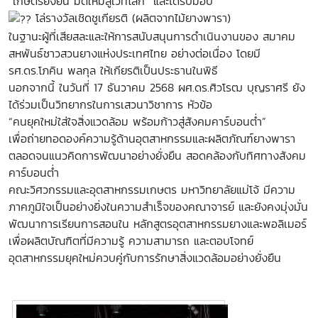
“เกษตรยั่งยืน มิติใหม่สู่เวทีโลก” และได้รับมอบ
โล่รางวัลเชิดชูเกียรติ (ผลิตจากไม้ยางพารา)
ในฐานะผู้ที่เสียสละและให้การสนับสนุนการดำเนินงานของ สมาคม
สหพันธ์ชาวสวนยางแห่งประเทศไทย อย่างต่อเนื่อง โดยมี
รศ.ดร.โภคิน พลกุล ให้เกียรติเป็นประธานในพิธี
นอกจากนี้ ในวันที่ 17 ธันวาคม 2568 ผศ.ดร.ศิวโรฒ บุญราศรี ยัง
ได้ร่วมเป็นวิทยากรในการเสวนาวิชาการ หัวข้อ
“คนยุคใหม่ใส่ใจสิ่งแวดล้อม พร้อมก้าวสู่สังคมคาร์บอนต่ำ”
เพื่อถ่ายทอดองค์ความรู้ด้านอุตสาหกรรมและผลิตภัณฑ์ยางพารา
ตลอดจนแนวคิดการพัฒนาอย่างยั่งยืน สอดคล้องกับทิศทางสังคม
คาร์บอนต่ำ
คณะวิศวกรรมและอุตสาหกรรมเกษตร มหาวิทยาลัยแม่โจ้ มีความ
ภาคภูมิใจเป็นอย่างยิ่งในความสำเร็จของคณาจารย์ และยังคงมุ่งมั่น
พัฒนาการเรียนการสอนใน หลักสูตรอุตสาหกรรมยางและพอลิเมอร์
เพื่อผลิตบัณฑิตที่มีความรู้ ความสามารถ และตอบโจทย์
อุตสาหกรรมยุคใหม่ควบคู่กับการรักษาสิ่งแวดล้อมอย่างยั่งยืน