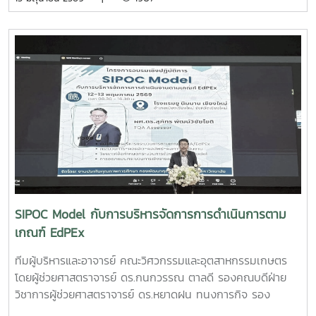
2026 รอบภูมิภาค ภาคเหนือ ซึ่งจัดขึ้นเมื่อวันที่ 11 พฤษภาคม
2569 ณ อาคารอำนวยการอุทยานวิทยาศาสตร์ภูมิภาค (ภาค
เหนือ) จังหวัดเชียงใหม่ ผลงาน“เครื่องสกัดกาแฟรูปแบบใหม่โดย
ใช้เทคโนโลยี PLU”สมาชิกทีม• นายอนุพงศ์ เขื่อนแก้วนักศึกษา
ปริญญาโท คณะวิศวกรรมและอุตสาหกรรมเกษตร• นายอาทิตย์
ด่านกระโทกนักศึกษาปริญญาโท คณะวิศวกรรมและอุตสาหกรรม
เกษตร• นายตันติกร กันนานักศึกษาปริญญาตรี คณะ
บริหารธุรกิจ• Nirmala Bhuvana Chandra
Ramisettyนักศึกษาปริญญาโท วิทยาลัยนานาชาติอาจารย์ที่
ปรึกษารองศาสตราจารย์ ดร.จตุรภัทร วาฤทธิ์คณะวิศวกรรมและ
อุตสาหกรรมเกษตรการแข่งขัน Startup Thailand League
2026 เป็นเวทีสำคัญในการส่งเสริมศักยภาพนักศึกษาด้าน
นวัตกรรมและการเป็นผู้ประกอบการรุ่นใหม่ โดยเปิดโอกาสให้
SIPOC Model กับการบริหารจัดการการดำเนินการตาม
นักศึกษาได้นำเสนอแนวคิดธุรกิจและผลงานนวัตกรรมสู่การ
เกณฑ์ EdPEx
พัฒนาเชิงพาณิชย์ในระดับประเทศทั้งนี้ ทีม Coff Brew ได้รับ
คัดเลือกให้พัฒนาผลงานต้นแบบและเตรียมเข้าร่วมกิจกรรม
ทีมผู้บริหารและอาจารย์ คณะวิศวกรรมและอุตสาหกรรมเกษตร
Demo Day ระหว่างวันที่ 25–27 มิถุนายน 2569 ณ ศูนย์การค้า
โดยผู้ช่วยศาสตราจารย์ ดร.กนกวรรณ ตาลดี รองคณบดีฝ่าย
สยามพารากอน กรุงเทพมหานคร เพื่อจัดแสดงผลงานต่อนัก
วิชาการผู้ช่วยศาสตราจารย์ ดร.หยาดฝน ทนงการกิจ รอง
ลงทุนและเครือข่ายธุรกิจ Startup ระดับประเทศและนานาชาติต่อ
คณบดีฝ่ายยุทธศาสตร์และประกันคุณภาพผู้ช่วยศาสตราจารย์