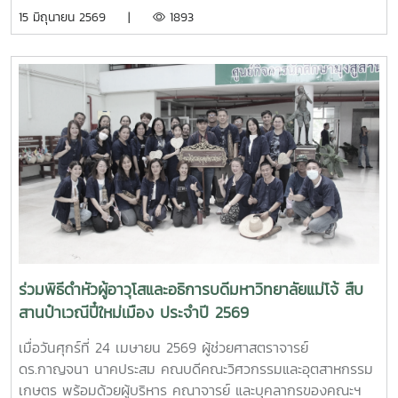
จากหลักสูตรวิศวกรรมเกษตร วิศวกรรมอาหาร สาขาวิชา
15 มิถุนายน 2569 |
1893
วิทยาศาสตร์การอาหาร หลักสูตรระดับบัณฑิตศึกษา และคณะ
พยาบาลศาสตร์ ร่วมให้การต้อนรับ Professor Ken’ichi Yano
ศาสตราจารย์สาขาวิชาวิศวกรรมเครื่องกล และผู้ช่วยอธิการบดี
ด้านการพัฒนานักวิจัยรุ่นใหม่ จาก Mie University ประเทศ
ญี่ปุ่น ในโอกาสเดินทางมาเยี่ยมชมคณะฯ และหารือแนวทางความ
ร่วมมือทางวิชาการ ณ คณะวิศวกรรมและอุตสาหกรรมเกษตร
มหาวิทยาลัยแม่โจ้ในการนี้ ได้มีการนำเสนอวีดิทัศน์แนะนำ
มหาวิทยาลัยและคณะฯ พร้อมแลกเปลี่ยนแนวทางการสร้างความ
ร่วมมือด้านวิชาการ การวิจัย และการแลกเปลี่ยนนักศึกษาในระดับ
ปริญญาตรีและบัณฑิตศึกษา ระหว่างสองสถาบันProfessor
Ken’ichi Yano ได้นำเสนอผลงานวิจัยในหัวข้อ “Medical,
Welfare, and Care-support Robotics” และ “Automation
Engineering, Welfare Robots and Nursing Care
ร่วมพิธีดำหัวผู้อาวุโสและอธิการบดีมหาวิทยาลัยแม่โจ้ สืบ
Systems” ซึ่งเกี่ยวข้องกับเทคโนโลยีหุ่นยนต์เพื่อการแพทย์ การ
สานป๋าเวณีปี๋ใหม่เมือง ประจำปี 2569
ดูแลผู้สูงอายุ และระบบสนับสนุนงานด้านสวัสดิการและการ
พยาบาล รวมถึงการออกแบบและพัฒนาหุ่นยนต์สำหรับภารกิจ
เมื่อวันศุกร์ที่ 24 เมษายน 2569 ผู้ช่วยศาสตราจารย์
เฉพาะ เช่น การเกษตร การช่วยเหลือผู้ประสบภัยและงานเสี่ยง
ดร.กาญจนา นาคประสม คณบดีคณะวิศวกรรมและอุตสาหกรรม
อันตรายอื่นๆนอกจากนี้ ผู้แทนจากหลักสูตรวิศวกรรมเกษตร
เกษตร พร้อมด้วยผู้บริหาร คณาจารย์ และบุคลากรของคณะฯ