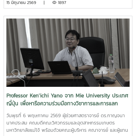
15 มิถุนายน 2569 |
1897
ไปคณะวิศวกรรมและอุตสาหกรรมเกษตร ขอร่วมชื่นชมและภาค
ดร.พิไลวรรณ พรประสิทธ์ ผู้ช่วยคณบดีฝ่ายบริหารและเทคโนโลยี
ภูมิใจในความสามารถ ความคิดสร้างสรรค์ และศักยภาพของ
สารสนเทศรองศาสตราจารย์ ดร.จตุรภัทร วาฤทธิ์ ประธาน
นักศึกษา ที่สามารถต่อยอดองค์ความรู้สู่การสร้างนวัตกรรมและ
หลักสูตรวิศวกรรมศาสตรบัณฑิต สาขาวิศวกรรมอาหารเข้าร่วม
การเป็นผู้ประกอบการแห่งอนาคตได้อย่างโดดเด่นCr:อุทยาน
การอบรมเชิงปฏิบัติการ "SIPOC Model กับการบริหารจัดการ
วิทยาศาสตร์เทคโนโลยีเกษตรและอาหาร Maejo Agro Food
การดำเนินการตามเกณฑ์ EdPEx" ใน วันที่ 12-13 พฤษภาคม
Park
2569 ที่โรงแรมยูนิมมาน โดย ได้รับเกียรติจาก "ผู้ช่วย
(MAP)https://www.facebook.com/share/18ZhSJ8uJx/
ศาสตราจารย์ ดร.สุภัทร พัฒน์วิชัยโชติ" คณะวิศวกรรมศาสตร์
มหาวิทยาลัยเกษตรศาสตร์ เป็นวิทยากรการอบรมครั้งนี้ช่วยส่ง
เสริมให้บุคลากรนำความรู้ที่ได้ ใช้ในการวิเคราะห์ วางระบบและ
เชื่อมโยงกระบวนการ เพื่อมุ่งสู่ความเป็นเลิศขององค์กร
Professor Ken’ichi Yano จาก Mie University ประเทศ
ญี่ปุ่น เพื่อหารือความร่วมมือทางวิชาการและการแลก
เปลี่ยนนักศึกษา
วันพุธที่ 6 พฤษภาคม 2569 ผู้ช่วยศาสตราจารย์ ดร.กาญจนา
นาคประสม คณบดีคณะวิศวกรรมและอุตสาหกรรมเกษตร
มหาวิทยาลัยแม่โจ้ พร้อมด้วยคณะผู้บริหาร คณาจารย์ และผู้แทน