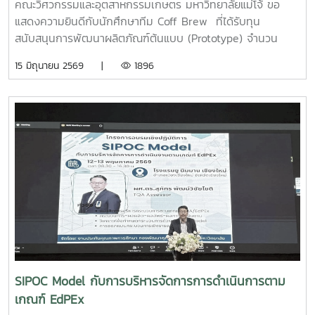
คณะวิศวกรรมและอุตสาหกรรมเกษตร มหาวิทยาลัยแม่โจ้ ขอ
แสดงความยินดีกับนักศึกษาทีม Coff Brew ที่ได้รับทุน
สนับสนุนการพัฒนาผลิตภัณฑ์ต้นแบบ (Prototype) จำนวน
25,000 บาท จากการแข่งขัน Startup Thailand League
15 มิถุนายน 2569 |
1896
2026 รอบภูมิภาค ภาคเหนือ ซึ่งจัดขึ้นเมื่อวันที่ 11 พฤษภาคม
2569 ณ อาคารอำนวยการอุทยานวิทยาศาสตร์ภูมิภาค (ภาค
เหนือ) จังหวัดเชียงใหม่ ผลงาน“เครื่องสกัดกาแฟรูปแบบใหม่โดย
ใช้เทคโนโลยี PLU”สมาชิกทีม• นายอนุพงศ์ เขื่อนแก้วนักศึกษา
ปริญญาโท คณะวิศวกรรมและอุตสาหกรรมเกษตร• นายอาทิตย์
ด่านกระโทกนักศึกษาปริญญาโท คณะวิศวกรรมและอุตสาหกรรม
เกษตร• นายตันติกร กันนานักศึกษาปริญญาตรี คณะ
บริหารธุรกิจ• Nirmala Bhuvana Chandra
Ramisettyนักศึกษาปริญญาโท วิทยาลัยนานาชาติอาจารย์ที่
ปรึกษารองศาสตราจารย์ ดร.จตุรภัทร วาฤทธิ์คณะวิศวกรรมและ
อุตสาหกรรมเกษตรการแข่งขัน Startup Thailand League
2026 เป็นเวทีสำคัญในการส่งเสริมศักยภาพนักศึกษาด้าน
นวัตกรรมและการเป็นผู้ประกอบการรุ่นใหม่ โดยเปิดโอกาสให้
SIPOC Model กับการบริหารจัดการการดำเนินการตาม
นักศึกษาได้นำเสนอแนวคิดธุรกิจและผลงานนวัตกรรมสู่การ
เกณฑ์ EdPEx
พัฒนาเชิงพาณิชย์ในระดับประเทศทั้งนี้ ทีม Coff Brew ได้รับ