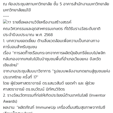
ณ ห้องประชุมสภามหาวิทยาลัย ชั้น 5 อาคารสำนักงานมหาวิทยาลัย
มหาวิทยาลัยแม่โจ้
---
รายชื่อผลงานวิจัยหรืองานสร้างสรรค์
คณะวิศวกรรมและอุตสาหกรรมเกษตร ที่ได้รับรางวัลระดับชาติ
ประจำปีงบประมาณ พ.ศ. 2568
1. บทความยอดเยี่ยม ด้านสิ่งแวดล้อมเพื่อความเป็นกลางทาง
คาร์บอนสำหรับชุมชน
เรื่อง “การลดก๊าซเรือนกระจกจากการผลิตปุ๋ยอินทรีย์แบบไม่พลิก
กลับกองจากเศษใบไม้ในป่าชุมชนพื้นที่อำเภอเวียงแหง จังหวัด
เชียงใหม่”
จากงานประชุมสัมมนาวิชาการ “รูปแบบพลังงานทดแทนสู่ชุมชนแห่ง
ประเทศไทย ครั้งที่ 17”
โดย ผู้ช่วยศาสตราจารย์ ดร.แสนวสันต์ ยอดคำ และ ผู้ช่วย
ศาสตราจารย์ ดร.ชนวัฒน์ นิทัศนวิจิตร
2. รางวัลนวัตกรรมที่ก่อให้เกิดประโยชน์ด้านเทคโนโลยี (Inventor
Awards)
ผลงาน: “ผลิตภัณฑ์ ImmuneUp เครื่องดื่มเสริมสุขภาพจากไมซี