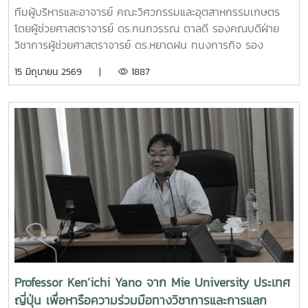
คัดเลือกให้พัฒนาผลงานต้นแบบและเตรียมเข้าร่วมกิจกรรม
ทีมผู้บริหารและอาจารย์ คณะวิศวกรรมและอุตสาหกรรมเกษตร
Demo Day ระหว่างวันที่ 25–27 มิถุนายน 2569 ณ ศูนย์การค้า
โดยผู้ช่วยศาสตราจารย์ ดร.กนกวรรณ ตาลดี รองคณบดีฝ่าย
สยามพารากอน กรุงเทพมหานคร เพื่อจัดแสดงผลงานต่อนัก
วิชาการผู้ช่วยศาสตราจารย์ ดร.หยาดฝน ทนงการกิจ รอง
ลงทุนและเครือข่ายธุรกิจ Startup ระดับประเทศและนานาชาติต่อ
คณบดีฝ่ายยุทธศาสตร์และประกันคุณภาพผู้ช่วยศาสตราจารย์
15 มิถุนายน 2569 |
1887
ไปคณะวิศวกรรมและอุตสาหกรรมเกษตร ขอร่วมชื่นชมและภาค
ดร.พิไลวรรณ พรประสิทธ์ ผู้ช่วยคณบดีฝ่ายบริหารและเทคโนโลยี
ภูมิใจในความสามารถ ความคิดสร้างสรรค์ และศักยภาพของ
สารสนเทศรองศาสตราจารย์ ดร.จตุรภัทร วาฤทธิ์ ประธาน
นักศึกษา ที่สามารถต่อยอดองค์ความรู้สู่การสร้างนวัตกรรมและ
หลักสูตรวิศวกรรมศาสตรบัณฑิต สาขาวิศวกรรมอาหารเข้าร่วม
การเป็นผู้ประกอบการแห่งอนาคตได้อย่างโดดเด่นCr:อุทยาน
การอบรมเชิงปฏิบัติการ "SIPOC Model กับการบริหารจัดการ
วิทยาศาสตร์เทคโนโลยีเกษตรและอาหาร Maejo Agro Food
การดำเนินการตามเกณฑ์ EdPEx" ใน วันที่ 12-13 พฤษภาคม
Park
2569 ที่โรงแรมยูนิมมาน โดย ได้รับเกียรติจาก "ผู้ช่วย
(MAP)https://www.facebook.com/share/18ZhSJ8uJx/
ศาสตราจารย์ ดร.สุภัทร พัฒน์วิชัยโชติ" คณะวิศวกรรมศาสตร์
มหาวิทยาลัยเกษตรศาสตร์ เป็นวิทยากรการอบรมครั้งนี้ช่วยส่ง
เสริมให้บุคลากรนำความรู้ที่ได้ ใช้ในการวิเคราะห์ วางระบบและ
เชื่อมโยงกระบวนการ เพื่อมุ่งสู่ความเป็นเลิศขององค์กร
Professor Ken’ichi Yano จาก Mie University ประเทศ
ญี่ปุ่น เพื่อหารือความร่วมมือทางวิชาการและการแลก