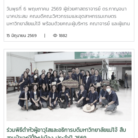
เปลี่ยนนักศึกษา
วันพุธที่ 6 พฤษภาคม 2569 ผู้ช่วยศาสตราจารย์ ดร.กาญจนา
นาคประสม คณบดีคณะวิศวกรรมและอุตสาหกรรมเกษตร
มหาวิทยาลัยแม่โจ้ พร้อมด้วยคณะผู้บริหาร คณาจารย์ และผู้แทน
จากหลักสูตรวิศวกรรมเกษตร วิศวกรรมอาหาร สาขาวิชา
15 มิถุนายน 2569 |
1882
วิทยาศาสตร์การอาหาร หลักสูตรระดับบัณฑิตศึกษา และคณะ
พยาบาลศาสตร์ ร่วมให้การต้อนรับ Professor Ken’ichi Yano
ศาสตราจารย์สาขาวิชาวิศวกรรมเครื่องกล และผู้ช่วยอธิการบดี
ด้านการพัฒนานักวิจัยรุ่นใหม่ จาก Mie University ประเทศ
ญี่ปุ่น ในโอกาสเดินทางมาเยี่ยมชมคณะฯ และหารือแนวทางความ
ร่วมมือทางวิชาการ ณ คณะวิศวกรรมและอุตสาหกรรมเกษตร
มหาวิทยาลัยแม่โจ้ในการนี้ ได้มีการนำเสนอวีดิทัศน์แนะนำ
มหาวิทยาลัยและคณะฯ พร้อมแลกเปลี่ยนแนวทางการสร้างความ
ร่วมมือด้านวิชาการ การวิจัย และการแลกเปลี่ยนนักศึกษาในระดับ
ปริญญาตรีและบัณฑิตศึกษา ระหว่างสองสถาบันProfessor
Ken’ichi Yano ได้นำเสนอผลงานวิจัยในหัวข้อ “Medical,
Welfare, and Care-support Robotics” และ “Automation
Engineering, Welfare Robots and Nursing Care
ร่วมพิธีดำหัวผู้อาวุโสและอธิการบดีมหาวิทยาลัยแม่โจ้ สืบ
Systems” ซึ่งเกี่ยวข้องกับเทคโนโลยีหุ่นยนต์เพื่อการแพทย์ การ
สานป๋าเวณีปี๋ใหม่เมือง ประจำปี 2569