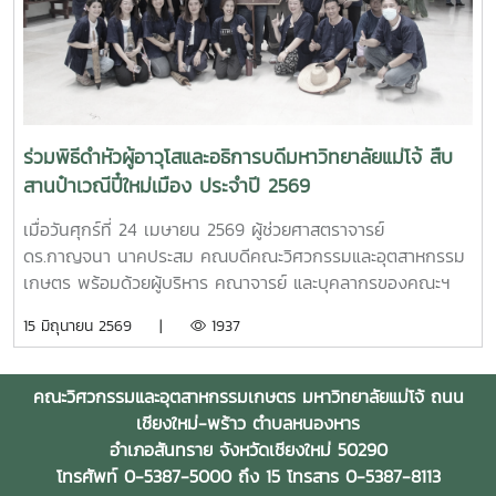
มหาวิทยาลัยและคณะฯ พร้อมแลกเปลี่ยนแนวทางการสร้างความ
ร่วมมือด้านวิชาการ การวิจัย และการแลกเปลี่ยนนักศึกษาในระดับ
ปริญญาตรีและบัณฑิตศึกษา ระหว่างสองสถาบันProfessor
Ken’ichi Yano ได้นำเสนอผลงานวิจัยในหัวข้อ “Medical,
Welfare, and Care-support Robotics” และ “Automation
Engineering, Welfare Robots and Nursing Care
ร่วมพิธีดำหัวผู้อาวุโสและอธิการบดีมหาวิทยาลัยแม่โจ้ สืบ
Systems” ซึ่งเกี่ยวข้องกับเทคโนโลยีหุ่นยนต์เพื่อการแพทย์ การ
สานป๋าเวณีปี๋ใหม่เมือง ประจำปี 2569
ดูแลผู้สูงอายุ และระบบสนับสนุนงานด้านสวัสดิการและการ
พยาบาล รวมถึงการออกแบบและพัฒนาหุ่นยนต์สำหรับภารกิจ
เมื่อวันศุกร์ที่ 24 เมษายน 2569 ผู้ช่วยศาสตราจารย์
เฉพาะ เช่น การเกษตร การช่วยเหลือผู้ประสบภัยและงานเสี่ยง
ดร.กาญจนา นาคประสม คณบดีคณะวิศวกรรมและอุตสาหกรรม
อันตรายอื่นๆนอกจากนี้ ผู้แทนจากหลักสูตรวิศวกรรมเกษตร
เกษตร พร้อมด้วยผู้บริหาร คณาจารย์ และบุคลากรของคณะฯ
วิศวกรรมอาหาร สาขาวิชาวิทยาศาสตร์การอาหาร หลักสูตรระดับ
เข้าร่วมพิธีดำหัวผู้อาวุโสและอธิการบดีมหาวิทยาลัยแม่โจ้ ภายใต้
15 มิถุนายน 2569 |
1937
บัณฑิตศึกษา และพยาบาลศาสตร์ ได้นำเสนอผลงานวิจัยเด่น
โครงการ “สืบสานป๋าเวณีปี๋ใหม่เมือง” ประจำปี 2569ในการนี้
รวมถึงหน่วยปฏิบัติการและห้องปฏิบัติการเฉพาะทางของแต่ละ
คณะวิศวกรรมและอุตสาหกรรมเกษตรได้ร่วมตั้งแถวขบวนอย่าง
หลักสูตร ก่อนนำเยี่ยมชมห้องปฏิบัติการและหน่วยวิจัยต่าง ๆ
เป็นระเบียบ โดยมี ผู้ช่วยศาสตราจารย์ ดร.ธีระพล เสนพันธุ์ เป็น
คณะวิศวกรรมและอุตสาหกรรมเกษตร มหาวิทยาลัยแม่โจ้ ถนน
ภายในคณะฯ เพื่อแลกเปลี่ยนองค์ความรู้และสร้างเครือข่ายความ
ผู้ถือป้ายประจำขบวน สะท้อนถึงความพร้อมเพรียงและความเป็น
เชียงใหม่-พร้าว ตำบลหนองหาร
ร่วมมือระหว่างประเทศในอนาคตFaculty of Engineering and
หนึ่งเดียวของบุคลากรในคณะฯกิจกรรมดังกล่าวจัดขึ้นเพื่อ
อำเภอสันทราย จังหวัดเชียงใหม่ 50290
Agro-Industry, Maejo University Welcomes Professor
สืบสานประเพณีปีใหม่เมืองของชาวล้านนา และเปิดโอกาสให้
โทรศัพท์ 0-5387-5000 ถึง 15 โทรสาร 0-5387-8113
Ken’ichi Yano from Mie University, Japan, for
บุคลากรได้ร่วมแสดงความเคารพ คารวะ และขอพรจากผู้อาวุโส