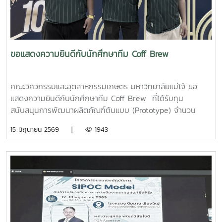
ขอแสดงความยินดีกับนักศึกษาทีม Coff Brew
คณะวิศวกรรมและอุตสาหกรรมเกษตร มหาวิทยาลัยแม่โจ้ ขอ
แสดงความยินดีกับนักศึกษาทีม Coff Brew ที่ได้รับทุน
สนับสนุนการพัฒนาผลิตภัณฑ์ต้นแบบ (Prototype) จำนวน
25,000 บาท จากการแข่งขัน Startup Thailand League
15 มิถุนายน 2569 |
1943
2026 รอบภูมิภาค ภาคเหนือ ซึ่งจัดขึ้นเมื่อวันที่ 11 พฤษภาคม
2569 ณ อาคารอำนวยการอุทยานวิทยาศาสตร์ภูมิภาค (ภาค
เหนือ) จังหวัดเชียงใหม่ ผลงาน“เครื่องสกัดกาแฟรูปแบบใหม่โดย
ใช้เทคโนโลยี PLU”สมาชิกทีม• นายอนุพงศ์ เขื่อนแก้วนักศึกษา
ปริญญาโท คณะวิศวกรรมและอุตสาหกรรมเกษตร• นายอาทิตย์
ด่านกระโทกนักศึกษาปริญญาโท คณะวิศวกรรมและอุตสาหกรรม
เกษตร• นายตันติกร กันนานักศึกษาปริญญาตรี คณะ
บริหารธุรกิจ• Nirmala Bhuvana Chandra