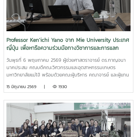
มหาวิทยาลัยเกษตรศาสตร์ เป็นวิทยากรการอบรมครั้งนี้ช่วยส่ง
เสริมให้บุคลากรนำความรู้ที่ได้ ใช้ในการวิเคราะห์ วางระบบและ
เชื่อมโยงกระบวนการ เพื่อมุ่งสู่ความเป็นเลิศขององค์กร
Professor Ken’ichi Yano จาก Mie University ประเทศ
ญี่ปุ่น เพื่อหารือความร่วมมือทางวิชาการและการแลก
เปลี่ยนนักศึกษา
วันพุธที่ 6 พฤษภาคม 2569 ผู้ช่วยศาสตราจารย์ ดร.กาญจนา
นาคประสม คณบดีคณะวิศวกรรมและอุตสาหกรรมเกษตร
มหาวิทยาลัยแม่โจ้ พร้อมด้วยคณะผู้บริหาร คณาจารย์ และผู้แทน
จากหลักสูตรวิศวกรรมเกษตร วิศวกรรมอาหาร สาขาวิชา
15 มิถุนายน 2569 |
1930
วิทยาศาสตร์การอาหาร หลักสูตรระดับบัณฑิตศึกษา และคณะ
พยาบาลศาสตร์ ร่วมให้การต้อนรับ Professor Ken’ichi Yano
ศาสตราจารย์สาขาวิชาวิศวกรรมเครื่องกล และผู้ช่วยอธิการบดี
ด้านการพัฒนานักวิจัยรุ่นใหม่ จาก Mie University ประเทศ
ญี่ปุ่น ในโอกาสเดินทางมาเยี่ยมชมคณะฯ และหารือแนวทางความ
ร่วมมือทางวิชาการ ณ คณะวิศวกรรมและอุตสาหกรรมเกษตร
มหาวิทยาลัยแม่โจ้ในการนี้ ได้มีการนำเสนอวีดิทัศน์แนะนำ