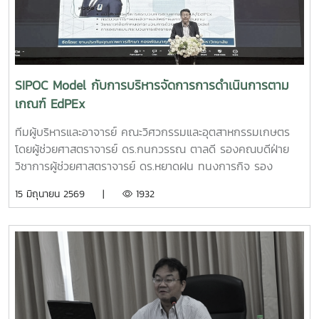
Ramisettyนักศึกษาปริญญาโท วิทยาลัยนานาชาติอาจารย์ที่
ปรึกษารองศาสตราจารย์ ดร.จตุรภัทร วาฤทธิ์คณะวิศวกรรมและ
อุตสาหกรรมเกษตรการแข่งขัน Startup Thailand League
2026 เป็นเวทีสำคัญในการส่งเสริมศักยภาพนักศึกษาด้าน
นวัตกรรมและการเป็นผู้ประกอบการรุ่นใหม่ โดยเปิดโอกาสให้
SIPOC Model กับการบริหารจัดการการดำเนินการตาม
นักศึกษาได้นำเสนอแนวคิดธุรกิจและผลงานนวัตกรรมสู่การ
เกณฑ์ EdPEx
พัฒนาเชิงพาณิชย์ในระดับประเทศทั้งนี้ ทีม Coff Brew ได้รับ
คัดเลือกให้พัฒนาผลงานต้นแบบและเตรียมเข้าร่วมกิจกรรม
ทีมผู้บริหารและอาจารย์ คณะวิศวกรรมและอุตสาหกรรมเกษตร
Demo Day ระหว่างวันที่ 25–27 มิถุนายน 2569 ณ ศูนย์การค้า
โดยผู้ช่วยศาสตราจารย์ ดร.กนกวรรณ ตาลดี รองคณบดีฝ่าย
สยามพารากอน กรุงเทพมหานคร เพื่อจัดแสดงผลงานต่อนัก
วิชาการผู้ช่วยศาสตราจารย์ ดร.หยาดฝน ทนงการกิจ รอง
ลงทุนและเครือข่ายธุรกิจ Startup ระดับประเทศและนานาชาติต่อ
คณบดีฝ่ายยุทธศาสตร์และประกันคุณภาพผู้ช่วยศาสตราจารย์
15 มิถุนายน 2569 |
1932
ไปคณะวิศวกรรมและอุตสาหกรรมเกษตร ขอร่วมชื่นชมและภาค
ดร.พิไลวรรณ พรประสิทธ์ ผู้ช่วยคณบดีฝ่ายบริหารและเทคโนโลยี
ภูมิใจในความสามารถ ความคิดสร้างสรรค์ และศักยภาพของ
สารสนเทศรองศาสตราจารย์ ดร.จตุรภัทร วาฤทธิ์ ประธาน
นักศึกษา ที่สามารถต่อยอดองค์ความรู้สู่การสร้างนวัตกรรมและ
หลักสูตรวิศวกรรมศาสตรบัณฑิต สาขาวิศวกรรมอาหารเข้าร่วม
การเป็นผู้ประกอบการแห่งอนาคตได้อย่างโดดเด่นCr:อุทยาน
การอบรมเชิงปฏิบัติการ "SIPOC Model กับการบริหารจัดการ
วิทยาศาสตร์เทคโนโลยีเกษตรและอาหาร Maejo Agro Food
การดำเนินการตามเกณฑ์ EdPEx" ใน วันที่ 12-13 พฤษภาคม
Park
2569 ที่โรงแรมยูนิมมาน โดย ได้รับเกียรติจาก "ผู้ช่วย
(MAP)https://www.facebook.com/share/18ZhSJ8uJx/
ศาสตราจารย์ ดร.สุภัทร พัฒน์วิชัยโชติ" คณะวิศวกรรมศาสตร์