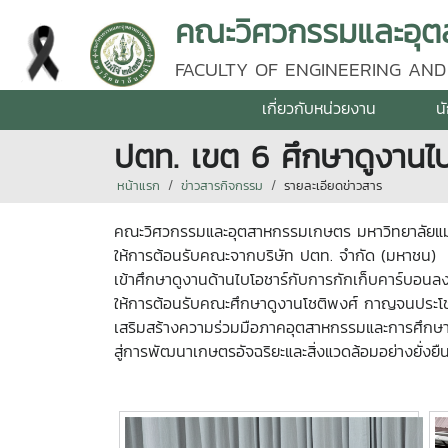
คณะวิศวกรรมและอุตส
FACULTY OF ENGINEERING AND
เกี่ยวกับหน่วยงาน
น
ปตท. เขต 6 ศึกษาดูงานไบ
หน้าแรก
ข่าวสารกิจกรรม
รายละเอียดข่าวสาร
คณะวิศวกรรมและอุตสาหกรรมเกษตร มหาวิทยาลัยแม่
ให้การต้อนรับคณะจากบริษัท ปตท. จำกัด (มหาชน)
เข้าศึกษาดูงานด้านไบโอชาร์กับการกักเก็บคาร์บอ
ให้การต้อนรับคณะศึกษาดูงานโชติพงศ์ กาญจนประโชติ
เสริมสร้างความร่วมมือภาคอุตสาหกรรมและการศึกษ
สู่การพัฒนาเกษตรอัจฉริยะและสิ่งแวดล้อมอย่างยั่งยื