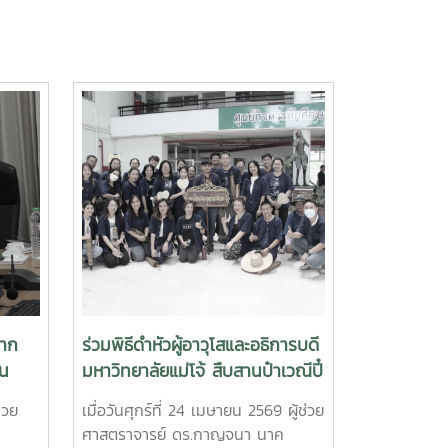
จาก
ร่วมพิธีดำหัวผู้อาวุโสและอธิการบดี
่น
มหาวิทยาลัยแม่โจ้ สืบสานป๋าเวณีปี๋
ชาการ
ใหม่เมือง ประจำปี 2569
่วย
เมื่อวันศุกร์ที่ 24 เมษายน 2569 ผู้ช่วย
ศาสตราจารย์ ดร.กาญจนา นาค