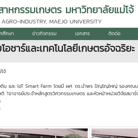
าหกรรมเกษตร มหาวิทยาลัยแม่โจ้
 AGRO-INDUSTRY, MAEJO UNIVERSITY
ักศึกษา
ข่าวกิจกรรม
เอกสาร
ติดต่อ
โอชาร์และเทคโนโลยีเกษตรอัจฉริยะ
โจ้
นลงดิน และ IoT Smart Farm โดยมี ผศ. ดร.นำพร ปัญโญใหญ่ รองคณบดี
 ?อาจารย์ประจำหลักสูตรวิศวกรรมเกษตร และหัวหน้าหน่วยวิจัยสมาร์ทฟ
า
น