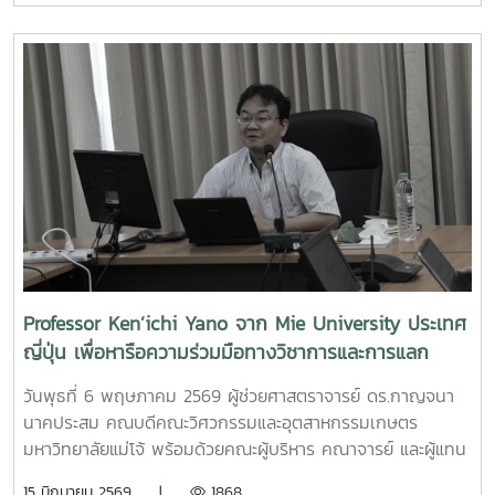
ภูมิใจในความสามารถ ความคิดสร้างสรรค์ และศักยภาพของ
สารสนเทศรองศาสตราจารย์ ดร.จตุรภัทร วาฤทธิ์ ประธาน
นักศึกษา ที่สามารถต่อยอดองค์ความรู้สู่การสร้างนวัตกรรมและ
หลักสูตรวิศวกรรมศาสตรบัณฑิต สาขาวิศวกรรมอาหารเข้าร่วม
การเป็นผู้ประกอบการแห่งอนาคตได้อย่างโดดเด่นCr:อุทยาน
การอบรมเชิงปฏิบัติการ "SIPOC Model กับการบริหารจัดการ
วิทยาศาสตร์เทคโนโลยีเกษตรและอาหาร Maejo Agro Food
การดำเนินการตามเกณฑ์ EdPEx" ใน วันที่ 12-13 พฤษภาคม
Park
2569 ที่โรงแรมยูนิมมาน โดย ได้รับเกียรติจาก "ผู้ช่วย
(MAP)https://www.facebook.com/share/18ZhSJ8uJx/
ศาสตราจารย์ ดร.สุภัทร พัฒน์วิชัยโชติ" คณะวิศวกรรมศาสตร์
มหาวิทยาลัยเกษตรศาสตร์ เป็นวิทยากรการอบรมครั้งนี้ช่วยส่ง
เสริมให้บุคลากรนำความรู้ที่ได้ ใช้ในการวิเคราะห์ วางระบบและ
เชื่อมโยงกระบวนการ เพื่อมุ่งสู่ความเป็นเลิศขององค์กร
Professor Ken’ichi Yano จาก Mie University ประเทศ
ญี่ปุ่น เพื่อหารือความร่วมมือทางวิชาการและการแลก
เปลี่ยนนักศึกษา
วันพุธที่ 6 พฤษภาคม 2569 ผู้ช่วยศาสตราจารย์ ดร.กาญจนา
นาคประสม คณบดีคณะวิศวกรรมและอุตสาหกรรมเกษตร
มหาวิทยาลัยแม่โจ้ พร้อมด้วยคณะผู้บริหาร คณาจารย์ และผู้แทน
จากหลักสูตรวิศวกรรมเกษตร วิศวกรรมอาหาร สาขาวิชา
15 มิถุนายน 2569 |
1868