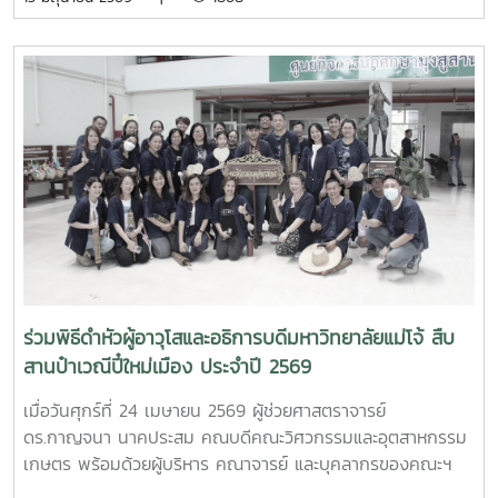
วิทยาศาสตร์การอาหาร หลักสูตรระดับบัณฑิตศึกษา และคณะ
พยาบาลศาสตร์ ร่วมให้การต้อนรับ Professor Ken’ichi Yano
ศาสตราจารย์สาขาวิชาวิศวกรรมเครื่องกล และผู้ช่วยอธิการบดี
ด้านการพัฒนานักวิจัยรุ่นใหม่ จาก Mie University ประเทศ
ญี่ปุ่น ในโอกาสเดินทางมาเยี่ยมชมคณะฯ และหารือแนวทางความ
ร่วมมือทางวิชาการ ณ คณะวิศวกรรมและอุตสาหกรรมเกษตร
มหาวิทยาลัยแม่โจ้ในการนี้ ได้มีการนำเสนอวีดิทัศน์แนะนำ
มหาวิทยาลัยและคณะฯ พร้อมแลกเปลี่ยนแนวทางการสร้างความ
ร่วมมือด้านวิชาการ การวิจัย และการแลกเปลี่ยนนักศึกษาในระดับ
ปริญญาตรีและบัณฑิตศึกษา ระหว่างสองสถาบันProfessor
Ken’ichi Yano ได้นำเสนอผลงานวิจัยในหัวข้อ “Medical,
Welfare, and Care-support Robotics” และ “Automation
Engineering, Welfare Robots and Nursing Care
ร่วมพิธีดำหัวผู้อาวุโสและอธิการบดีมหาวิทยาลัยแม่โจ้ สืบ
Systems” ซึ่งเกี่ยวข้องกับเทคโนโลยีหุ่นยนต์เพื่อการแพทย์ การ
สานป๋าเวณีปี๋ใหม่เมือง ประจำปี 2569
ดูแลผู้สูงอายุ และระบบสนับสนุนงานด้านสวัสดิการและการ
พยาบาล รวมถึงการออกแบบและพัฒนาหุ่นยนต์สำหรับภารกิจ
เมื่อวันศุกร์ที่ 24 เมษายน 2569 ผู้ช่วยศาสตราจารย์
เฉพาะ เช่น การเกษตร การช่วยเหลือผู้ประสบภัยและงานเสี่ยง
ดร.กาญจนา นาคประสม คณบดีคณะวิศวกรรมและอุตสาหกรรม
อันตรายอื่นๆนอกจากนี้ ผู้แทนจากหลักสูตรวิศวกรรมเกษตร
เกษตร พร้อมด้วยผู้บริหาร คณาจารย์ และบุคลากรของคณะฯ
วิศวกรรมอาหาร สาขาวิชาวิทยาศาสตร์การอาหาร หลักสูตรระดับ
เข้าร่วมพิธีดำหัวผู้อาวุโสและอธิการบดีมหาวิทยาลัยแม่โจ้ ภายใต้