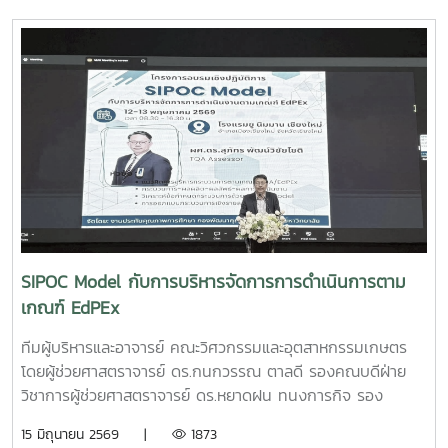
2569 ณ อาคารอำนวยการอุทยานวิทยาศาสตร์ภูมิภาค (ภาค
เหนือ) จังหวัดเชียงใหม่ ผลงาน“เครื่องสกัดกาแฟรูปแบบใหม่โดย
ใช้เทคโนโลยี PLU”สมาชิกทีม• นายอนุพงศ์ เขื่อนแก้วนักศึกษา
ปริญญาโท คณะวิศวกรรมและอุตสาหกรรมเกษตร• นายอาทิตย์
ด่านกระโทกนักศึกษาปริญญาโท คณะวิศวกรรมและอุตสาหกรรม
เกษตร• นายตันติกร กันนานักศึกษาปริญญาตรี คณะ
บริหารธุรกิจ• Nirmala Bhuvana Chandra
Ramisettyนักศึกษาปริญญาโท วิทยาลัยนานาชาติอาจารย์ที่
ปรึกษารองศาสตราจารย์ ดร.จตุรภัทร วาฤทธิ์คณะวิศวกรรมและ
อุตสาหกรรมเกษตรการแข่งขัน Startup Thailand League
2026 เป็นเวทีสำคัญในการส่งเสริมศักยภาพนักศึกษาด้าน
นวัตกรรมและการเป็นผู้ประกอบการรุ่นใหม่ โดยเปิดโอกาสให้
SIPOC Model กับการบริหารจัดการการดำเนินการตาม
นักศึกษาได้นำเสนอแนวคิดธุรกิจและผลงานนวัตกรรมสู่การ
เกณฑ์ EdPEx
พัฒนาเชิงพาณิชย์ในระดับประเทศทั้งนี้ ทีม Coff Brew ได้รับ
คัดเลือกให้พัฒนาผลงานต้นแบบและเตรียมเข้าร่วมกิจกรรม
ทีมผู้บริหารและอาจารย์ คณะวิศวกรรมและอุตสาหกรรมเกษตร
Demo Day ระหว่างวันที่ 25–27 มิถุนายน 2569 ณ ศูนย์การค้า
โดยผู้ช่วยศาสตราจารย์ ดร.กนกวรรณ ตาลดี รองคณบดีฝ่าย
สยามพารากอน กรุงเทพมหานคร เพื่อจัดแสดงผลงานต่อนัก
วิชาการผู้ช่วยศาสตราจารย์ ดร.หยาดฝน ทนงการกิจ รอง
ลงทุนและเครือข่ายธุรกิจ Startup ระดับประเทศและนานาชาติต่อ
คณบดีฝ่ายยุทธศาสตร์และประกันคุณภาพผู้ช่วยศาสตราจารย์
15 มิถุนายน 2569 |
1873
ไปคณะวิศวกรรมและอุตสาหกรรมเกษตร ขอร่วมชื่นชมและภาค
ดร.พิไลวรรณ พรประสิทธ์ ผู้ช่วยคณบดีฝ่ายบริหารและเทคโนโลยี