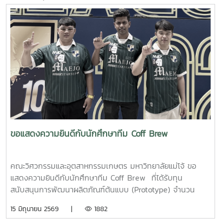
ขอแสดงความยินดีกับนักศึกษาทีม Coff Brew
คณะวิศวกรรมและอุตสาหกรรมเกษตร มหาวิทยาลัยแม่โจ้ ขอ
แสดงความยินดีกับนักศึกษาทีม Coff Brew ที่ได้รับทุน
สนับสนุนการพัฒนาผลิตภัณฑ์ต้นแบบ (Prototype) จำนวน
25,000 บาท จากการแข่งขัน Startup Thailand League
15 มิถุนายน 2569 |
1882
2026 รอบภูมิภาค ภาคเหนือ ซึ่งจัดขึ้นเมื่อวันที่ 11 พฤษภาคม