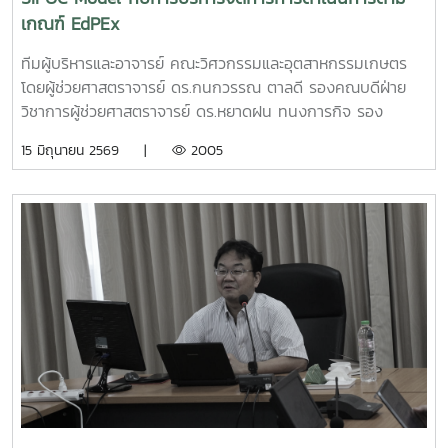
นักศึกษาได้นำเสนอแนวคิดธุรกิจและผลงานนวัตกรรมสู่การ
เกณฑ์ EdPEx
พัฒนาเชิงพาณิชย์ในระดับประเทศทั้งนี้ ทีม Coff Brew ได้รับ
คัดเลือกให้พัฒนาผลงานต้นแบบและเตรียมเข้าร่วมกิจกรรม
ทีมผู้บริหารและอาจารย์ คณะวิศวกรรมและอุตสาหกรรมเกษตร
Demo Day ระหว่างวันที่ 25–27 มิถุนายน 2569 ณ ศูนย์การค้า
โดยผู้ช่วยศาสตราจารย์ ดร.กนกวรรณ ตาลดี รองคณบดีฝ่าย
สยามพารากอน กรุงเทพมหานคร เพื่อจัดแสดงผลงานต่อนัก
วิชาการผู้ช่วยศาสตราจารย์ ดร.หยาดฝน ทนงการกิจ รอง
ลงทุนและเครือข่ายธุรกิจ Startup ระดับประเทศและนานาชาติต่อ
คณบดีฝ่ายยุทธศาสตร์และประกันคุณภาพผู้ช่วยศาสตราจารย์
15 มิถุนายน 2569 |
2005
ไปคณะวิศวกรรมและอุตสาหกรรมเกษตร ขอร่วมชื่นชมและภาค
ดร.พิไลวรรณ พรประสิทธ์ ผู้ช่วยคณบดีฝ่ายบริหารและเทคโนโลยี
ภูมิใจในความสามารถ ความคิดสร้างสรรค์ และศักยภาพของ
สารสนเทศรองศาสตราจารย์ ดร.จตุรภัทร วาฤทธิ์ ประธาน
นักศึกษา ที่สามารถต่อยอดองค์ความรู้สู่การสร้างนวัตกรรมและ
หลักสูตรวิศวกรรมศาสตรบัณฑิต สาขาวิศวกรรมอาหารเข้าร่วม
การเป็นผู้ประกอบการแห่งอนาคตได้อย่างโดดเด่นCr:อุทยาน
การอบรมเชิงปฏิบัติการ "SIPOC Model กับการบริหารจัดการ
วิทยาศาสตร์เทคโนโลยีเกษตรและอาหาร Maejo Agro Food
การดำเนินการตามเกณฑ์ EdPEx" ใน วันที่ 12-13 พฤษภาคม
Park
2569 ที่โรงแรมยูนิมมาน โดย ได้รับเกียรติจาก "ผู้ช่วย
(MAP)https://www.facebook.com/share/18ZhSJ8uJx/
ศาสตราจารย์ ดร.สุภัทร พัฒน์วิชัยโชติ" คณะวิศวกรรมศาสตร์
มหาวิทยาลัยเกษตรศาสตร์ เป็นวิทยากรการอบรมครั้งนี้ช่วยส่ง
เสริมให้บุคลากรนำความรู้ที่ได้ ใช้ในการวิเคราะห์ วางระบบและ
เชื่อมโยงกระบวนการ เพื่อมุ่งสู่ความเป็นเลิศขององค์กร