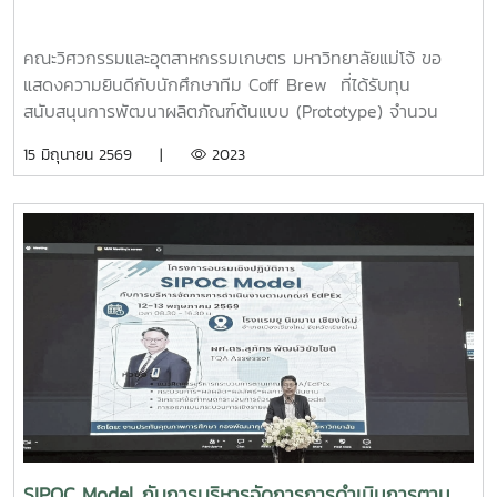
คณะวิศวกรรมและอุตสาหกรรมเกษตร มหาวิทยาลัยแม่โจ้ ขอ
แสดงความยินดีกับนักศึกษาทีม Coff Brew ที่ได้รับทุน
สนับสนุนการพัฒนาผลิตภัณฑ์ต้นแบบ (Prototype) จำนวน
25,000 บาท จากการแข่งขัน Startup Thailand League
15 มิถุนายน 2569 |
2023
2026 รอบภูมิภาค ภาคเหนือ ซึ่งจัดขึ้นเมื่อวันที่ 11 พฤษภาคม
2569 ณ อาคารอำนวยการอุทยานวิทยาศาสตร์ภูมิภาค (ภาค
เหนือ) จังหวัดเชียงใหม่ ผลงาน“เครื่องสกัดกาแฟรูปแบบใหม่โดย
ใช้เทคโนโลยี PLU”สมาชิกทีม• นายอนุพงศ์ เขื่อนแก้วนักศึกษา
ปริญญาโท คณะวิศวกรรมและอุตสาหกรรมเกษตร• นายอาทิตย์
ด่านกระโทกนักศึกษาปริญญาโท คณะวิศวกรรมและอุตสาหกรรม
เกษตร• นายตันติกร กันนานักศึกษาปริญญาตรี คณะ
บริหารธุรกิจ• Nirmala Bhuvana Chandra
Ramisettyนักศึกษาปริญญาโท วิทยาลัยนานาชาติอาจารย์ที่
ปรึกษารองศาสตราจารย์ ดร.จตุรภัทร วาฤทธิ์คณะวิศวกรรมและ
อุตสาหกรรมเกษตรการแข่งขัน Startup Thailand League
2026 เป็นเวทีสำคัญในการส่งเสริมศักยภาพนักศึกษาด้าน
นวัตกรรมและการเป็นผู้ประกอบการรุ่นใหม่ โดยเปิดโอกาสให้
SIPOC Model กับการบริหารจัดการการดำเนินการตาม