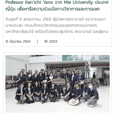
Professor Ken’ichi Yano จาก Mie University ประเทศ
ญี่ปุ่น เพื่อหารือความร่วมมือทางวิชาการและการแลก
เปลี่ยนนักศึกษา
วันพุธที่ 6 พฤษภาคม 2569 ผู้ช่วยศาสตราจารย์ ดร.กาญจนา
นาคประสม คณบดีคณะวิศวกรรมและอุตสาหกรรมเกษตร
มหาวิทยาลัยแม่โจ้ พร้อมด้วยคณะผู้บริหาร คณาจารย์ และผู้แทน
จากหลักสูตรวิศวกรรมเกษตร วิศวกรรมอาหาร สาขาวิชา
15 มิถุนายน 2569 |
2003
วิทยาศาสตร์การอาหาร หลักสูตรระดับบัณฑิตศึกษา และคณะ
พยาบาลศาสตร์ ร่วมให้การต้อนรับ Professor Ken’ichi Yano
ศาสตราจารย์สาขาวิชาวิศวกรรมเครื่องกล และผู้ช่วยอธิการบดี
ด้านการพัฒนานักวิจัยรุ่นใหม่ จาก Mie University ประเทศ
ญี่ปุ่น ในโอกาสเดินทางมาเยี่ยมชมคณะฯ และหารือแนวทางความ
ร่วมมือทางวิชาการ ณ คณะวิศวกรรมและอุตสาหกรรมเกษตร
มหาวิทยาลัยแม่โจ้ในการนี้ ได้มีการนำเสนอวีดิทัศน์แนะนำ
มหาวิทยาลัยและคณะฯ พร้อมแลกเปลี่ยนแนวทางการสร้างความ
ร่วมมือด้านวิชาการ การวิจัย และการแลกเปลี่ยนนักศึกษาในระดับ
ปริญญาตรีและบัณฑิตศึกษา ระหว่างสองสถาบันProfessor
Ken’ichi Yano ได้นำเสนอผลงานวิจัยในหัวข้อ “Medical,
Welfare, and Care-support Robotics” และ “Automation