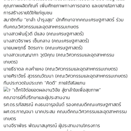
คุณภาพผลิตภัณฑ์ เพิ่มศักยภาพทางการตลาด และขยายโอกาสใน
การสร้างรายได้ให้แก่ชุมชน
สมาชิกทีม “ชาลำ บำรุงสุข” นักศึกษาจากคณะเศรษฐศาสตร์ ร่วม
กับคณะวิศวกรรมและอุตสาหกรรมเกษตร
นางสาวพันธุ์วดี มีแสง (คณะเศรษฐศาสตร์)
นางสาวจิราพร เซ็นกลาง (คณะเศรษฐศาสตร์)
นายนพฤทธิ์ จิตรเกาะ (คณะเศรษฐศาสตร์)
นางสาวเบญญาภา วุฒิคุณ (คณะวิศวกรรมและอุตสาหกรรม
เกษตร)
นายธีราดล คงคำแหง (คณะวิศวกรรมและอุตสาหกรรมเกษตร)
นายศิราวัชร์ สุวรรณวัฒนา (คณะวิศวกรรมและอุตสาหกรรมเกษตร)
ทีมประกวดในประเภท “คิดดี” ภายใต้สโลแกน
“เด็กโจ้ต่อยอดผลงานวิจัย สู่ชาลำไยเพื่อสุขภาพ”
คณาจารย์ที่ปรึกษาและผู้ประสานงาน
รศ.ดร.รภัสสรณ์ คงธนจารุอนันต์ รองคณบดีคณะเศรษฐศาสตร์
ผศ.ดร.กาญจนา นาคประสม คณบดีคณะวิศวกรรมและอุตสาหกรรม
เกษตร
นางจีราพัชร พัฒนาสนุศรณ์ ผู้ประสานงานโครงการ