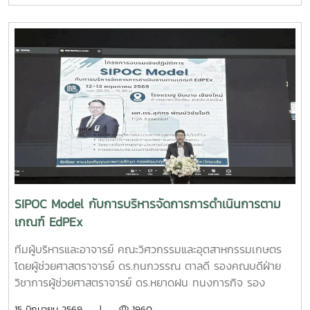
2569 ณ อาคารอำนวยการอุทยานวิทยาศาสตร์ภูมิภาค (ภาค
เหนือ) จังหวัดเชียงใหม่ ผลงาน“เครื่องสกัดกาแฟรูปแบบใหม่โดย
ใช้เทคโนโลยี PLU”สมาชิกทีม• นายอนุพงศ์ เขื่อนแก้วนักศึกษา
ปริญญาโท คณะวิศวกรรมและอุตสาหกรรมเกษตร• นายอาทิตย์
ด่านกระโทกนักศึกษาปริญญาโท คณะวิศวกรรมและอุตสาหกรรม
เกษตร• นายตันติกร กันนานักศึกษาปริญญาตรี คณะ
บริหารธุรกิจ• Nirmala Bhuvana Chandra
Ramisettyนักศึกษาปริญญาโท วิทยาลัยนานาชาติอาจารย์ที่
ปรึกษารองศาสตราจารย์ ดร.จตุรภัทร วาฤทธิ์คณะวิศวกรรมและ
อุตสาหกรรมเกษตรการแข่งขัน Startup Thailand League
2026 เป็นเวทีสำคัญในการส่งเสริมศักยภาพนักศึกษาด้าน
นวัตกรรมและการเป็นผู้ประกอบการรุ่นใหม่ โดยเปิดโอกาสให้
SIPOC Model กับการบริหารจัดการการดำเนินการตาม
นักศึกษาได้นำเสนอแนวคิดธุรกิจและผลงานนวัตกรรมสู่การ
เกณฑ์ EdPEx
พัฒนาเชิงพาณิชย์ในระดับประเทศทั้งนี้ ทีม Coff Brew ได้รับ
คัดเลือกให้พัฒนาผลงานต้นแบบและเตรียมเข้าร่วมกิจกรรม
ทีมผู้บริหารและอาจารย์ คณะวิศวกรรมและอุตสาหกรรมเกษตร
Demo Day ระหว่างวันที่ 25–27 มิถุนายน 2569 ณ ศูนย์การค้า
โดยผู้ช่วยศาสตราจารย์ ดร.กนกวรรณ ตาลดี รองคณบดีฝ่าย
สยามพารากอน กรุงเทพมหานคร เพื่อจัดแสดงผลงานต่อนัก
วิชาการผู้ช่วยศาสตราจารย์ ดร.หยาดฝน ทนงการกิจ รอง
ลงทุนและเครือข่ายธุรกิจ Startup ระดับประเทศและนานาชาติต่อ
คณบดีฝ่ายยุทธศาสตร์และประกันคุณภาพผู้ช่วยศาสตราจารย์
15 มิถุนายน 2569 |
1960