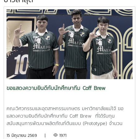
ขอแสดงความยินดีกับนักศึกษาทีม Coff Brew
คณะวิศวกรรมและอุตสาหกรรมเกษตร มหาวิทยาลัยแม่โจ้ ขอ
แสดงความยินดีกับนักศึกษาทีม Coff Brew ที่ได้รับทุน
สนับสนุนการพัฒนาผลิตภัณฑ์ต้นแบบ (Prototype) จำนวน
25,000 บาท จากการแข่งขัน Startup Thailand League
15 มิถุนายน 2569 |
1971
2026 รอบภูมิภาค ภาคเหนือ ซึ่งจัดขึ้นเมื่อวันที่ 11 พฤษภาคม