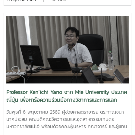
ไปคณะวิศวกรรมและอุตสาหกรรมเกษตร ขอร่วมชื่นชมและภาค
ดร.พิไลวรรณ พรประสิทธ์ ผู้ช่วยคณบดีฝ่ายบริหารและเทคโนโลยี
ภูมิใจในความสามารถ ความคิดสร้างสรรค์ และศักยภาพของ
สารสนเทศรองศาสตราจารย์ ดร.จตุรภัทร วาฤทธิ์ ประธาน
นักศึกษา ที่สามารถต่อยอดองค์ความรู้สู่การสร้างนวัตกรรมและ
หลักสูตรวิศวกรรมศาสตรบัณฑิต สาขาวิศวกรรมอาหารเข้าร่วม
การเป็นผู้ประกอบการแห่งอนาคตได้อย่างโดดเด่นCr:อุทยาน
การอบรมเชิงปฏิบัติการ "SIPOC Model กับการบริหารจัดการ
วิทยาศาสตร์เทคโนโลยีเกษตรและอาหาร Maejo Agro Food
การดำเนินการตามเกณฑ์ EdPEx" ใน วันที่ 12-13 พฤษภาคม
Park
2569 ที่โรงแรมยูนิมมาน โดย ได้รับเกียรติจาก "ผู้ช่วย
(MAP)https://www.facebook.com/share/18ZhSJ8uJx/
ศาสตราจารย์ ดร.สุภัทร พัฒน์วิชัยโชติ" คณะวิศวกรรมศาสตร์
มหาวิทยาลัยเกษตรศาสตร์ เป็นวิทยากรการอบรมครั้งนี้ช่วยส่ง
เสริมให้บุคลากรนำความรู้ที่ได้ ใช้ในการวิเคราะห์ วางระบบและ
เชื่อมโยงกระบวนการ เพื่อมุ่งสู่ความเป็นเลิศขององค์กร
Professor Ken’ichi Yano จาก Mie University ประเทศ
ญี่ปุ่น เพื่อหารือความร่วมมือทางวิชาการและการแลก
เปลี่ยนนักศึกษา
วันพุธที่ 6 พฤษภาคม 2569 ผู้ช่วยศาสตราจารย์ ดร.กาญจนา
นาคประสม คณบดีคณะวิศวกรรมและอุตสาหกรรมเกษตร
มหาวิทยาลัยแม่โจ้ พร้อมด้วยคณะผู้บริหาร คณาจารย์ และผู้แทน
จากหลักสูตรวิศวกรรมเกษตร วิศวกรรมอาหาร สาขาวิชา