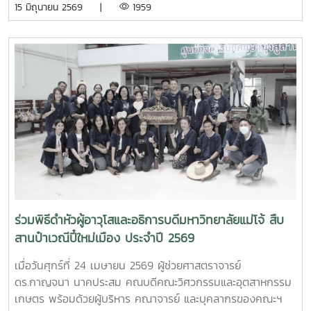
15 มิถุนายน 2569 |
1959
วิทยาศาสตร์การอาหาร หลักสูตรระดับบัณฑิตศึกษา และคณะ
พยาบาลศาสตร์ ร่วมให้การต้อนรับ Professor Ken’ichi Yano
ศาสตราจารย์สาขาวิชาวิศวกรรมเครื่องกล และผู้ช่วยอธิการบดี
ด้านการพัฒนานักวิจัยรุ่นใหม่ จาก Mie University ประเทศ
ญี่ปุ่น ในโอกาสเดินทางมาเยี่ยมชมคณะฯ และหารือแนวทางความ
ร่วมมือทางวิชาการ ณ คณะวิศวกรรมและอุตสาหกรรมเกษตร
มหาวิทยาลัยแม่โจ้ในการนี้ ได้มีการนำเสนอวีดิทัศน์แนะนำ
มหาวิทยาลัยและคณะฯ พร้อมแลกเปลี่ยนแนวทางการสร้างความ
ร่วมมือด้านวิชาการ การวิจัย และการแลกเปลี่ยนนักศึกษาในระดับ
ปริญญาตรีและบัณฑิตศึกษา ระหว่างสองสถาบันProfessor
Ken’ichi Yano ได้นำเสนอผลงานวิจัยในหัวข้อ “Medical,
Welfare, and Care-support Robotics” และ “Automation
Engineering, Welfare Robots and Nursing Care
ร่วมพิธีดำหัวผู้อาวุโสและอธิการบดีมหาวิทยาลัยแม่โจ้ สืบ
Systems” ซึ่งเกี่ยวข้องกับเทคโนโลยีหุ่นยนต์เพื่อการแพทย์ การ
สานป๋าเวณีปี๋ใหม่เมือง ประจำปี 2569
ดูแลผู้สูงอายุ และระบบสนับสนุนงานด้านสวัสดิการและการ
พยาบาล รวมถึงการออกแบบและพัฒนาหุ่นยนต์สำหรับภารกิจ
เมื่อวันศุกร์ที่ 24 เมษายน 2569 ผู้ช่วยศาสตราจารย์
เฉพาะ เช่น การเกษตร การช่วยเหลือผู้ประสบภัยและงานเสี่ยง
ดร.กาญจนา นาคประสม คณบดีคณะวิศวกรรมและอุตสาหกรรม
อันตรายอื่นๆนอกจากนี้ ผู้แทนจากหลักสูตรวิศวกรรมเกษตร
เกษตร พร้อมด้วยผู้บริหาร คณาจารย์ และบุคลากรของคณะฯ