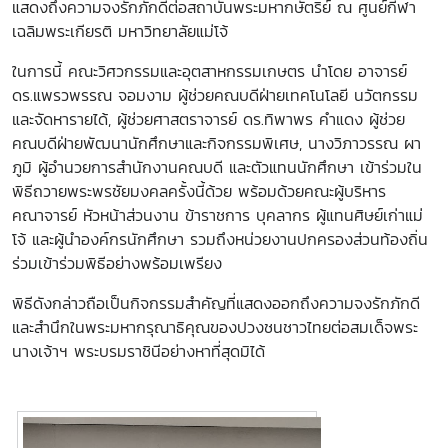
แสดงถึงความจงรักภักดีต่อสถาบันพระมหากษัตริย์ ณ ศูนย์กีฬา
เฉลิมพระเกียรติ มหาวิทยาลัยแม่โจ้
ในการนี้ คณะวิศวกรรมและอุตสาหกรรมเกษตร นำโดย อาจารย์
ดร.แพรวพรรณ จอมงาม ผู้ช่วยคณบดีฝ่ายเทคโนโลยี นวัตกรรม
และจัดหารายได้, ผู้ช่วยศาสตราจารย์ ดร.ทิพาพร คำแดง ผู้ช่วย
คณบดีฝ่ายพัฒนานักศึกษาและกิจกรรมพิเศษ, นางวิภาวรรณ ผา
ภูมิ ผู้อำนวยการสำนักงานคณบดี และตัวแทนนักศึกษา เข้าร่วมใน
พิธีถวายพระพรชัยมงคลครั้งนี้ด้วย พร้อมด้วยคณะผู้บริหาร
คณาจารย์ หัวหน้าส่วนงาน ข้าราชการ บุคลากร ผู้แทนศิษย์เก่าแม่
โจ้ และผู้นำองค์กรนักศึกษา รวมถึงหน่วยงานปกครองส่วนท้องถิ่น
ร่วมเข้าร่วมพิธีอย่างพร้อมเพรียง
พิธีดังกล่าวถือเป็นกิจกรรมสำคัญที่แสดงออกถึงความจงรักภักดี
และสำนึกในพระมหากรุณาธิคุณของปวงชนชาวไทยต่อสมเด็จพระ
นางเจ้าฯ พระบรมราชินีอย่างหาที่สุดมิได้