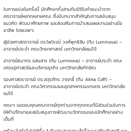
ในการแข่งขันครั้งนี้ นักศึกษาทั้งสามทีมได้รับคำแนะนำจาก
คณาจารย์หลากหลายคณะ ซึ่งมีบทบาทสำคัญในการสนับสนุน
แนวคิด พัฒนาศักยภาพ และส่งเสริมการนำเสนอผลงานอย่างมือ
อาชีพ โดยเฉพาะ
ผู้ช่วยศาสตราจารย์ ดร.ไพโรจน์ วงศ์พุทธิสิน (ทีม Luminova) –
อาจารย์ประจำ คณะวิทยาศาสตร์ มหาวิทยาลัยแม่โจ้
อาจารย์ธนากร แสนสาร (ทีม Luminova) – อาจารย์ประจำ คณะ
เศรษฐศาสตร์และบริหารธุรกิจ มหาวิทยาลัยทักษิณ
รองศาสตราจารย์ ดร.จตุรภัทร วาฤทธิ์ (ทีม Akha Coff) –
อาจารย์ประจำ คณะวิศวกรรมและอุตสาหกรรมเกษตร มหาวิทยาลัย
แม่โจ้
คณะฯ ขอขอบคุณคณาจารย์ทุกท่านจากทุกคณะที่มีส่วนร่วมในการ
ให้คำปรึกษาและสนับสนุนการพัฒนานวัตกรรมของนักศึกษาอย่าง
เต็มที่
พร้อมส่งกำลังใจให้ทั้ง 3 ทีมประสบความสำเร็จบนเวทีระดับชาติ และ