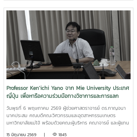
ภูมิใจในความสามารถ ความคิดสร้างสรรค์ และศักยภาพของ
สารสนเทศรองศาสตราจารย์ ดร.จตุรภัทร วาฤทธิ์ ประธาน
นักศึกษา ที่สามารถต่อยอดองค์ความรู้สู่การสร้างนวัตกรรมและ
หลักสูตรวิศวกรรมศาสตรบัณฑิต สาขาวิศวกรรมอาหารเข้าร่วม
การเป็นผู้ประกอบการแห่งอนาคตได้อย่างโดดเด่นCr:อุทยาน
การอบรมเชิงปฏิบัติการ "SIPOC Model กับการบริหารจัดการ
วิทยาศาสตร์เทคโนโลยีเกษตรและอาหาร Maejo Agro Food
การดำเนินการตามเกณฑ์ EdPEx" ใน วันที่ 12-13 พฤษภาคม
Park
2569 ที่โรงแรมยูนิมมาน โดย ได้รับเกียรติจาก "ผู้ช่วย
(MAP)https://www.facebook.com/share/18ZhSJ8uJx/
ศาสตราจารย์ ดร.สุภัทร พัฒน์วิชัยโชติ" คณะวิศวกรรมศาสตร์
มหาวิทยาลัยเกษตรศาสตร์ เป็นวิทยากรการอบรมครั้งนี้ช่วยส่ง
เสริมให้บุคลากรนำความรู้ที่ได้ ใช้ในการวิเคราะห์ วางระบบและ
เชื่อมโยงกระบวนการ เพื่อมุ่งสู่ความเป็นเลิศขององค์กร
Professor Ken’ichi Yano จาก Mie University ประเทศ
ญี่ปุ่น เพื่อหารือความร่วมมือทางวิชาการและการแลก
เปลี่ยนนักศึกษา
วันพุธที่ 6 พฤษภาคม 2569 ผู้ช่วยศาสตราจารย์ ดร.กาญจนา
นาคประสม คณบดีคณะวิศวกรรมและอุตสาหกรรมเกษตร
มหาวิทยาลัยแม่โจ้ พร้อมด้วยคณะผู้บริหาร คณาจารย์ และผู้แทน
จากหลักสูตรวิศวกรรมเกษตร วิศวกรรมอาหาร สาขาวิชา
15 มิถุนายน 2569 |
1845