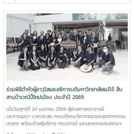
วิทยาศาสตร์การอาหาร หลักสูตรระดับบัณฑิตศึกษา และคณะ
พยาบาลศาสตร์ ร่วมให้การต้อนรับ Professor Ken’ichi Yano
ศาสตราจารย์สาขาวิชาวิศวกรรมเครื่องกล และผู้ช่วยอธิการบดี
ด้านการพัฒนานักวิจัยรุ่นใหม่ จาก Mie University ประเทศ
ญี่ปุ่น ในโอกาสเดินทางมาเยี่ยมชมคณะฯ และหารือแนวทางความ
ร่วมมือทางวิชาการ ณ คณะวิศวกรรมและอุตสาหกรรมเกษตร
มหาวิทยาลัยแม่โจ้ในการนี้ ได้มีการนำเสนอวีดิทัศน์แนะนำ
มหาวิทยาลัยและคณะฯ พร้อมแลกเปลี่ยนแนวทางการสร้างความ
ร่วมมือด้านวิชาการ การวิจัย และการแลกเปลี่ยนนักศึกษาในระดับ
ปริญญาตรีและบัณฑิตศึกษา ระหว่างสองสถาบันProfessor
Ken’ichi Yano ได้นำเสนอผลงานวิจัยในหัวข้อ “Medical,
Welfare, and Care-support Robotics” และ “Automation
Engineering, Welfare Robots and Nursing Care
ร่วมพิธีดำหัวผู้อาวุโสและอธิการบดีมหาวิทยาลัยแม่โจ้ สืบ
Systems” ซึ่งเกี่ยวข้องกับเทคโนโลยีหุ่นยนต์เพื่อการแพทย์ การ
สานป๋าเวณีปี๋ใหม่เมือง ประจำปี 2569
ดูแลผู้สูงอายุ และระบบสนับสนุนงานด้านสวัสดิการและการ
พยาบาล รวมถึงการออกแบบและพัฒนาหุ่นยนต์สำหรับภารกิจ
เมื่อวันศุกร์ที่ 24 เมษายน 2569 ผู้ช่วยศาสตราจารย์
เฉพาะ เช่น การเกษตร การช่วยเหลือผู้ประสบภัยและงานเสี่ยง
ดร.กาญจนา นาคประสม คณบดีคณะวิศวกรรมและอุตสาหกรรม
อันตรายอื่นๆนอกจากนี้ ผู้แทนจากหลักสูตรวิศวกรรมเกษตร
เกษตร พร้อมด้วยผู้บริหาร คณาจารย์ และบุคลากรของคณะฯ
วิศวกรรมอาหาร สาขาวิชาวิทยาศาสตร์การอาหาร หลักสูตรระดับ
เข้าร่วมพิธีดำหัวผู้อาวุโสและอธิการบดีมหาวิทยาลัยแม่โจ้ ภายใต้