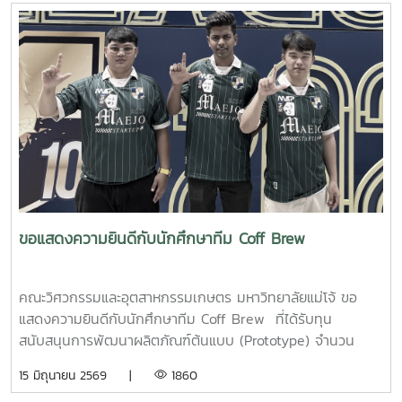
ขอแสดงความยินดีกับนักศึกษาทีม Coff Brew
คณะวิศวกรรมและอุตสาหกรรมเกษตร มหาวิทยาลัยแม่โจ้ ขอ
แสดงความยินดีกับนักศึกษาทีม Coff Brew ที่ได้รับทุน
สนับสนุนการพัฒนาผลิตภัณฑ์ต้นแบบ (Prototype) จำนวน
25,000 บาท จากการแข่งขัน Startup Thailand League
15 มิถุนายน 2569 |
1860
2026 รอบภูมิภาค ภาคเหนือ ซึ่งจัดขึ้นเมื่อวันที่ 11 พฤษภาคม