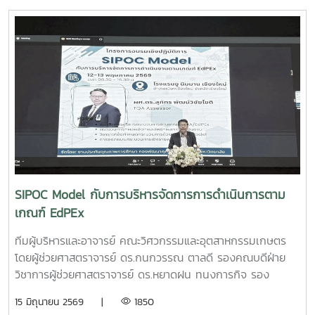
2569 ณ อาคารอำนวยการอุทยานวิทยาศาสตร์ภูมิภาค (ภาค
เหนือ) จังหวัดเชียงใหม่ ผลงาน“เครื่องสกัดกาแฟรูปแบบใหม่โดย
ใช้เทคโนโลยี PLU”สมาชิกทีม• นายอนุพงศ์ เขื่อนแก้วนักศึกษา
ปริญญาโท คณะวิศวกรรมและอุตสาหกรรมเกษตร• นายอาทิตย์
ด่านกระโทกนักศึกษาปริญญาโท คณะวิศวกรรมและอุตสาหกรรม
เกษตร• นายตันติกร กันนานักศึกษาปริญญาตรี คณะ
บริหารธุรกิจ• Nirmala Bhuvana Chandra
Ramisettyนักศึกษาปริญญาโท วิทยาลัยนานาชาติอาจารย์ที่
ปรึกษารองศาสตราจารย์ ดร.จตุรภัทร วาฤทธิ์คณะวิศวกรรมและ
อุตสาหกรรมเกษตรการแข่งขัน Startup Thailand League
2026 เป็นเวทีสำคัญในการส่งเสริมศักยภาพนักศึกษาด้าน
นวัตกรรมและการเป็นผู้ประกอบการรุ่นใหม่ โดยเปิดโอกาสให้
SIPOC Model กับการบริหารจัดการการดำเนินการตาม
นักศึกษาได้นำเสนอแนวคิดธุรกิจและผลงานนวัตกรรมสู่การ
เกณฑ์ EdPEx
พัฒนาเชิงพาณิชย์ในระดับประเทศทั้งนี้ ทีม Coff Brew ได้รับ
คัดเลือกให้พัฒนาผลงานต้นแบบและเตรียมเข้าร่วมกิจกรรม
ทีมผู้บริหารและอาจารย์ คณะวิศวกรรมและอุตสาหกรรมเกษตร
Demo Day ระหว่างวันที่ 25–27 มิถุนายน 2569 ณ ศูนย์การค้า
โดยผู้ช่วยศาสตราจารย์ ดร.กนกวรรณ ตาลดี รองคณบดีฝ่าย
สยามพารากอน กรุงเทพมหานคร เพื่อจัดแสดงผลงานต่อนัก
วิชาการผู้ช่วยศาสตราจารย์ ดร.หยาดฝน ทนงการกิจ รอง
ลงทุนและเครือข่ายธุรกิจ Startup ระดับประเทศและนานาชาติต่อ
คณบดีฝ่ายยุทธศาสตร์และประกันคุณภาพผู้ช่วยศาสตราจารย์
15 มิถุนายน 2569 |
1850
ไปคณะวิศวกรรมและอุตสาหกรรมเกษตร ขอร่วมชื่นชมและภาค
ดร.พิไลวรรณ พรประสิทธ์ ผู้ช่วยคณบดีฝ่ายบริหารและเทคโนโลยี