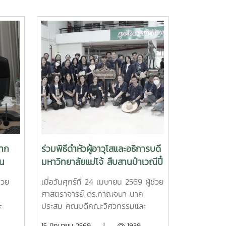
จาก
ร่วมพิธีดำหัวผู้อาวุโสและอธิการบดี
่น
มหาวิทยาลัยแม่โจ้ สืบสานป๋าเวณีปี๋
ชาการ
ใหม่เมือง ประจำปี 2569
่วย
เมื่อวันศุกร์ที่ 24 เมษายน 2569 ผู้ช่วย
ศาสตราจารย์ ดร.กาญจนา นาค
ะ
ประสม คณบดีคณะวิศวกรรมและ
ม่โจ้
อุตสาหกรรมเกษตร พร้อมด้วยผู้
15 มิถุนายน 2569 |
1939