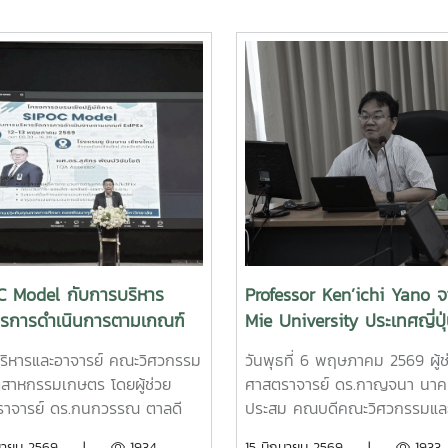
C Model กับการบริหาร
Professor Ken’ichi Yano 
ารการดำเนินการตามเกณฑ์
Mie University ประเทศญี่ปุ
x
เพื่อหารือความร่วมมือทางวิ
้บริหารและอาจารย์ คณะวิศวกรรม
วันพุธที่ 6 พฤษภาคม 2569 ผู้ช
และการแลกเปลี่ยนนักศึกษา
ตสาหกรรมเกษตร โดยผู้ช่วย
ศาสตราจารย์ ดร.กาญจนา นาค
าจารย์ ดร.กนกวรรณ ตาลดี
ประสม คณบดีคณะวิศวกรรมแล
บดีฝ่ายวิชาการผู้ช่วย
อุตสาหกรรมเกษตร มหาวิทยาลัยแ
ิถุนายน 2569 |
1934
15 มิถุนายน 2569 |
1933