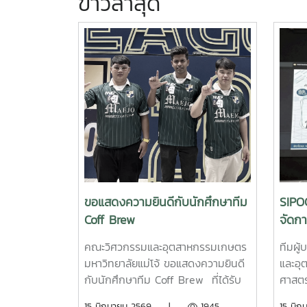
ข่าวล่าสุด
ขอแสดงความยินดีกับนักศึกษาทีม
SIPO
Coff Brew
จัดก
EdPE
คณะวิศวกรรมและอุตสาหกรรมเกษตร
ทีมผู
มหาวิทยาลัยแม่โจ้ ขอแสดงความยินดี
และอุ
กับนักศึกษาทีม Coff Brew ที่ได้รับ
ศาสตร
ทุนสนับสนุนการพัฒนาผลิตภัณฑ์
รองคณ
15 มิถุนายน 2569 |
1945
15 ม