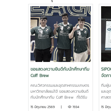
ขอแสดงความยินดีกับนักศึกษาทีม
SIPO
Coff Brew
จัดก
EdPE
คณะวิศวกรรมและอุตสาหกรรมเกษตร
ทีมผู
มหาวิทยาลัยแม่โจ้ ขอแสดงความยินดี
และอุ
กับนักศึกษาทีม Coff Brew ที่ได้รับ
ศาสตร
ทุนสนับสนุนการพัฒนาผลิตภัณฑ์
รองคณ
15 มิถุนายน 2569 |
1934
15 ม
ต้นแบบ (Prototype) จำนวน 25,000
ศาสต