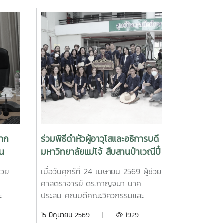
จาก
ร่วมพิธีดำหัวผู้อาวุโสและอธิการบดี
่น
มหาวิทยาลัยแม่โจ้ สืบสานป๋าเวณีปี๋
ชาการ
ใหม่เมือง ประจำปี 2569
่วย
เมื่อวันศุกร์ที่ 24 เมษายน 2569 ผู้ช่วย
ศาสตราจารย์ ดร.กาญจนา นาค
ะ
ประสม คณบดีคณะวิศวกรรมและ
ม่โจ้
อุตสาหกรรมเกษตร พร้อมด้วยผู้
15 มิถุนายน 2569 |
1929
รย์
บริหาร คณาจารย์ และบุคลากรของ