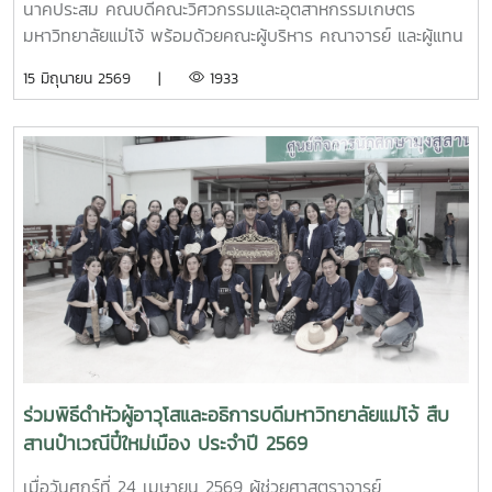
นาคประสม คณบดีคณะวิศวกรรมและอุตสาหกรรมเกษตร
มหาวิทยาลัยแม่โจ้ พร้อมด้วยคณะผู้บริหาร คณาจารย์ และผู้แทน
จากหลักสูตรวิศวกรรมเกษตร วิศวกรรมอาหาร สาขาวิชา
15 มิถุนายน 2569 |
1933
วิทยาศาสตร์การอาหาร หลักสูตรระดับบัณฑิตศึกษา และคณะ
พยาบาลศาสตร์ ร่วมให้การต้อนรับ Professor Ken’ichi Yano
ศาสตราจารย์สาขาวิชาวิศวกรรมเครื่องกล และผู้ช่วยอธิการบดี
ด้านการพัฒนานักวิจัยรุ่นใหม่ จาก Mie University ประเทศ
ญี่ปุ่น ในโอกาสเดินทางมาเยี่ยมชมคณะฯ และหารือแนวทางความ
ร่วมมือทางวิชาการ ณ คณะวิศวกรรมและอุตสาหกรรมเกษตร
มหาวิทยาลัยแม่โจ้ในการนี้ ได้มีการนำเสนอวีดิทัศน์แนะนำ
มหาวิทยาลัยและคณะฯ พร้อมแลกเปลี่ยนแนวทางการสร้างความ
ร่วมมือด้านวิชาการ การวิจัย และการแลกเปลี่ยนนักศึกษาในระดับ
ปริญญาตรีและบัณฑิตศึกษา ระหว่างสองสถาบันProfessor
Ken’ichi Yano ได้นำเสนอผลงานวิจัยในหัวข้อ “Medical,
Welfare, and Care-support Robotics” และ “Automation
Engineering, Welfare Robots and Nursing Care
ร่วมพิธีดำหัวผู้อาวุโสและอธิการบดีมหาวิทยาลัยแม่โจ้ สืบ
Systems” ซึ่งเกี่ยวข้องกับเทคโนโลยีหุ่นยนต์เพื่อการแพทย์ การ
สานป๋าเวณีปี๋ใหม่เมือง ประจำปี 2569
ดูแลผู้สูงอายุ และระบบสนับสนุนงานด้านสวัสดิการและการ
พยาบาล รวมถึงการออกแบบและพัฒนาหุ่นยนต์สำหรับภารกิจ
เมื่อวันศุกร์ที่ 24 เมษายน 2569 ผู้ช่วยศาสตราจารย์