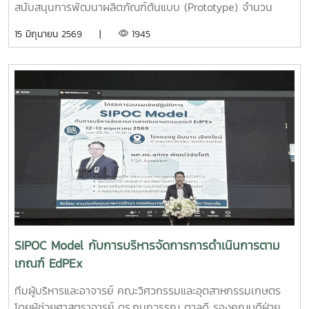
สนับสนุนการพัฒนาผลิตภัณฑ์ต้นแบบ (Prototype) จำนวน
25,000 บาท จากการแข่งขัน Startup Thailand League
15 มิถุนายน 2569 |
1945
2026 รอบภูมิภาค ภาคเหนือ ซึ่งจัดขึ้นเมื่อวันที่ 11 พฤษภาคม
2569 ณ อาคารอำนวยการอุทยานวิทยาศาสตร์ภูมิภาค (ภาค
เหนือ) จังหวัดเชียงใหม่ ผลงาน“เครื่องสกัดกาแฟรูปแบบใหม่โดย
ใช้เทคโนโลยี PLU”สมาชิกทีม• นายอนุพงศ์ เขื่อนแก้วนักศึกษา
ปริญญาโท คณะวิศวกรรมและอุตสาหกรรมเกษตร• นายอาทิตย์
ด่านกระโทกนักศึกษาปริญญาโท คณะวิศวกรรมและอุตสาหกรรม
เกษตร• นายตันติกร กันนานักศึกษาปริญญาตรี คณะ
บริหารธุรกิจ• Nirmala Bhuvana Chandra
Ramisettyนักศึกษาปริญญาโท วิทยาลัยนานาชาติอาจารย์ที่
ปรึกษารองศาสตราจารย์ ดร.จตุรภัทร วาฤทธิ์คณะวิศวกรรมและ
อุตสาหกรรมเกษตรการแข่งขัน Startup Thailand League
2026 เป็นเวทีสำคัญในการส่งเสริมศักยภาพนักศึกษาด้าน
นวัตกรรมและการเป็นผู้ประกอบการรุ่นใหม่ โดยเปิดโอกาสให้
SIPOC Model กับการบริหารจัดการการดำเนินการตาม
นักศึกษาได้นำเสนอแนวคิดธุรกิจและผลงานนวัตกรรมสู่การ
เกณฑ์ EdPEx
พัฒนาเชิงพาณิชย์ในระดับประเทศทั้งนี้ ทีม Coff Brew ได้รับ
คัดเลือกให้พัฒนาผลงานต้นแบบและเตรียมเข้าร่วมกิจกรรม
ทีมผู้บริหารและอาจารย์ คณะวิศวกรรมและอุตสาหกรรมเกษตร
Demo Day ระหว่างวันที่ 25–27 มิถุนายน 2569 ณ ศูนย์การค้า
โดยผู้ช่วยศาสตราจารย์ ดร.กนกวรรณ ตาลดี รองคณบดีฝ่าย