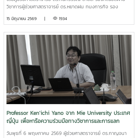
สยามพารากอน กรุงเทพมหานคร เพื่อจัดแสดงผลงานต่อนัก
วิชาการผู้ช่วยศาสตราจารย์ ดร.หยาดฝน ทนงการกิจ รอง
ลงทุนและเครือข่ายธุรกิจ Startup ระดับประเทศและนานาชาติต่อ
คณบดีฝ่ายยุทธศาสตร์และประกันคุณภาพผู้ช่วยศาสตราจารย์
15 มิถุนายน 2569 |
1934
ไปคณะวิศวกรรมและอุตสาหกรรมเกษตร ขอร่วมชื่นชมและภาค
ดร.พิไลวรรณ พรประสิทธ์ ผู้ช่วยคณบดีฝ่ายบริหารและเทคโนโลยี
ภูมิใจในความสามารถ ความคิดสร้างสรรค์ และศักยภาพของ
สารสนเทศรองศาสตราจารย์ ดร.จตุรภัทร วาฤทธิ์ ประธาน
นักศึกษา ที่สามารถต่อยอดองค์ความรู้สู่การสร้างนวัตกรรมและ
หลักสูตรวิศวกรรมศาสตรบัณฑิต สาขาวิศวกรรมอาหารเข้าร่วม
การเป็นผู้ประกอบการแห่งอนาคตได้อย่างโดดเด่นCr:อุทยาน
การอบรมเชิงปฏิบัติการ "SIPOC Model กับการบริหารจัดการ
วิทยาศาสตร์เทคโนโลยีเกษตรและอาหาร Maejo Agro Food
การดำเนินการตามเกณฑ์ EdPEx" ใน วันที่ 12-13 พฤษภาคม
Park
2569 ที่โรงแรมยูนิมมาน โดย ได้รับเกียรติจาก "ผู้ช่วย
(MAP)https://www.facebook.com/share/18ZhSJ8uJx/
ศาสตราจารย์ ดร.สุภัทร พัฒน์วิชัยโชติ" คณะวิศวกรรมศาสตร์
มหาวิทยาลัยเกษตรศาสตร์ เป็นวิทยากรการอบรมครั้งนี้ช่วยส่ง
เสริมให้บุคลากรนำความรู้ที่ได้ ใช้ในการวิเคราะห์ วางระบบและ
เชื่อมโยงกระบวนการ เพื่อมุ่งสู่ความเป็นเลิศขององค์กร
Professor Ken’ichi Yano จาก Mie University ประเทศ
ญี่ปุ่น เพื่อหารือความร่วมมือทางวิชาการและการแลก
เปลี่ยนนักศึกษา
วันพุธที่ 6 พฤษภาคม 2569 ผู้ช่วยศาสตราจารย์ ดร.กาญจนา