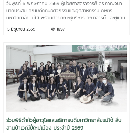
วันพุธที่ 6 พฤษภาคม 2569 ผู้ช่วยศาสตราจารย์ ดร.กาญจนา
นาคประสม คณบดีคณะวิศวกรรมและอุตสาหกรรมเกษตร
มหาวิทยาลัยแม่โจ้ พร้อมด้วยคณะผู้บริหาร คณาจารย์ และผู้แทน
จากหลักสูตรวิศวกรรมเกษตร วิศวกรรมอาหาร สาขาวิชา
15 มิถุนายน 2569 |
1897
วิทยาศาสตร์การอาหาร หลักสูตรระดับบัณฑิตศึกษา และคณะ
พยาบาลศาสตร์ ร่วมให้การต้อนรับ Professor Ken’ichi Yano
ศาสตราจารย์สาขาวิชาวิศวกรรมเครื่องกล และผู้ช่วยอธิการบดี
ด้านการพัฒนานักวิจัยรุ่นใหม่ จาก Mie University ประเทศ
ญี่ปุ่น ในโอกาสเดินทางมาเยี่ยมชมคณะฯ และหารือแนวทางความ
ร่วมมือทางวิชาการ ณ คณะวิศวกรรมและอุตสาหกรรมเกษตร
มหาวิทยาลัยแม่โจ้ในการนี้ ได้มีการนำเสนอวีดิทัศน์แนะนำ
มหาวิทยาลัยและคณะฯ พร้อมแลกเปลี่ยนแนวทางการสร้างความ
ร่วมมือด้านวิชาการ การวิจัย และการแลกเปลี่ยนนักศึกษาในระดับ
ปริญญาตรีและบัณฑิตศึกษา ระหว่างสองสถาบันProfessor
Ken’ichi Yano ได้นำเสนอผลงานวิจัยในหัวข้อ “Medical,
Welfare, and Care-support Robotics” และ “Automation
Engineering, Welfare Robots and Nursing Care
ร่วมพิธีดำหัวผู้อาวุโสและอธิการบดีมหาวิทยาลัยแม่โจ้ สืบ
Systems” ซึ่งเกี่ยวข้องกับเทคโนโลยีหุ่นยนต์เพื่อการแพทย์ การ
สานป๋าเวณีปี๋ใหม่เมือง ประจำปี 2569
ดูแลผู้สูงอายุ และระบบสนับสนุนงานด้านสวัสดิการและการ