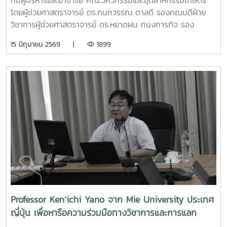
ทีมผู้บริหารและอาจารย์ คณะวิศวกรรมและอุตสาหกรรมเกษตร
Demo Day ระหว่างวันที่ 25–27 มิถุนายน 2569 ณ ศูนย์การค้า
โดยผู้ช่วยศาสตราจารย์ ดร.กนกวรรณ ตาลดี รองคณบดีฝ่าย
สยามพารากอน กรุงเทพมหานคร เพื่อจัดแสดงผลงานต่อนัก
วิชาการผู้ช่วยศาสตราจารย์ ดร.หยาดฝน ทนงการกิจ รอง
ลงทุนและเครือข่ายธุรกิจ Startup ระดับประเทศและนานาชาติต่อ
คณบดีฝ่ายยุทธศาสตร์และประกันคุณภาพผู้ช่วยศาสตราจารย์
15 มิถุนายน 2569 |
1899
ไปคณะวิศวกรรมและอุตสาหกรรมเกษตร ขอร่วมชื่นชมและภาค
ดร.พิไลวรรณ พรประสิทธ์ ผู้ช่วยคณบดีฝ่ายบริหารและเทคโนโลยี
ภูมิใจในความสามารถ ความคิดสร้างสรรค์ และศักยภาพของ
สารสนเทศรองศาสตราจารย์ ดร.จตุรภัทร วาฤทธิ์ ประธาน
นักศึกษา ที่สามารถต่อยอดองค์ความรู้สู่การสร้างนวัตกรรมและ
หลักสูตรวิศวกรรมศาสตรบัณฑิต สาขาวิศวกรรมอาหารเข้าร่วม
การเป็นผู้ประกอบการแห่งอนาคตได้อย่างโดดเด่นCr:อุทยาน
การอบรมเชิงปฏิบัติการ "SIPOC Model กับการบริหารจัดการ
วิทยาศาสตร์เทคโนโลยีเกษตรและอาหาร Maejo Agro Food
การดำเนินการตามเกณฑ์ EdPEx" ใน วันที่ 12-13 พฤษภาคม
Park
2569 ที่โรงแรมยูนิมมาน โดย ได้รับเกียรติจาก "ผู้ช่วย
(MAP)https://www.facebook.com/share/18ZhSJ8uJx/
ศาสตราจารย์ ดร.สุภัทร พัฒน์วิชัยโชติ" คณะวิศวกรรมศาสตร์
มหาวิทยาลัยเกษตรศาสตร์ เป็นวิทยากรการอบรมครั้งนี้ช่วยส่ง
เสริมให้บุคลากรนำความรู้ที่ได้ ใช้ในการวิเคราะห์ วางระบบและ
เชื่อมโยงกระบวนการ เพื่อมุ่งสู่ความเป็นเลิศขององค์กร
Professor Ken’ichi Yano จาก Mie University ประเทศ
ญี่ปุ่น เพื่อหารือความร่วมมือทางวิชาการและการแลก
เปลี่ยนนักศึกษา