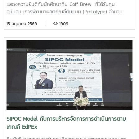
แสดงความยินดีกับนักศึกษาทีม Coff Brew ที่ได้รับทุน
สนับสนุนการพัฒนาผลิตภัณฑ์ต้นแบบ (Prototype) จำนวน
25,000 บาท จากการแข่งขัน Startup Thailand League
15 มิถุนายน 2569 |
1909
2026 รอบภูมิภาค ภาคเหนือ ซึ่งจัดขึ้นเมื่อวันที่ 11 พฤษภาคม
2569 ณ อาคารอำนวยการอุทยานวิทยาศาสตร์ภูมิภาค (ภาค
เหนือ) จังหวัดเชียงใหม่ ผลงาน“เครื่องสกัดกาแฟรูปแบบใหม่โดย
ใช้เทคโนโลยี PLU”สมาชิกทีม• นายอนุพงศ์ เขื่อนแก้วนักศึกษา
ปริญญาโท คณะวิศวกรรมและอุตสาหกรรมเกษตร• นายอาทิตย์
ด่านกระโทกนักศึกษาปริญญาโท คณะวิศวกรรมและอุตสาหกรรม
เกษตร• นายตันติกร กันนานักศึกษาปริญญาตรี คณะ
บริหารธุรกิจ• Nirmala Bhuvana Chandra
Ramisettyนักศึกษาปริญญาโท วิทยาลัยนานาชาติอาจารย์ที่
ปรึกษารองศาสตราจารย์ ดร.จตุรภัทร วาฤทธิ์คณะวิศวกรรมและ
อุตสาหกรรมเกษตรการแข่งขัน Startup Thailand League
2026 เป็นเวทีสำคัญในการส่งเสริมศักยภาพนักศึกษาด้าน
นวัตกรรมและการเป็นผู้ประกอบการรุ่นใหม่ โดยเปิดโอกาสให้
SIPOC Model กับการบริหารจัดการการดำเนินการตาม
นักศึกษาได้นำเสนอแนวคิดธุรกิจและผลงานนวัตกรรมสู่การ
เกณฑ์ EdPEx
พัฒนาเชิงพาณิชย์ในระดับประเทศทั้งนี้ ทีม Coff Brew ได้รับ
คัดเลือกให้พัฒนาผลงานต้นแบบและเตรียมเข้าร่วมกิจกรรม