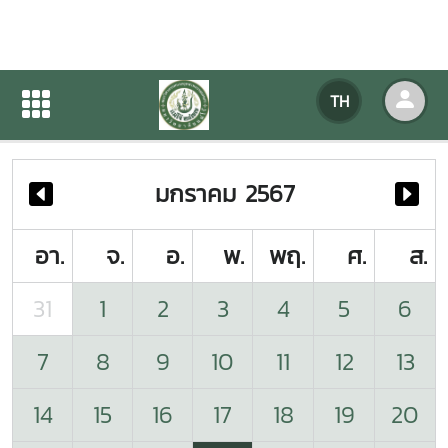
ปฏิทินกิจกรรมของหน่วยงาน
TH
หน้าแรก
ปฏิทินกิจกรรมของหน่วยงาน
มกราคม 2567
อา.
จ.
อ.
พ.
พฤ.
ศ.
ส.
31
1
2
3
4
5
6
7
8
9
10
11
12
13
14
15
16
17
18
19
20