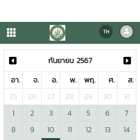
ปฏิทินกิจกรรมของหน่วยงาน
TH
หน้าแรก
ปฏิทินกิจกรรมของหน่วยงาน
กันยายน 2567
อา.
จ.
อ.
พ.
พฤ.
ศ.
ส.
25
26
27
28
29
30
31
1
2
3
4
5
6
7
8
9
10
11
12
13
14